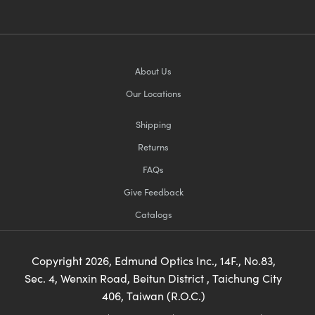
About Us
Our Locations
Shipping
Returns
FAQs
Give Feedback
Catalogs
Copyright
2026
, Edmund Optics Inc., 14F., No.83,
Sec. 4, Wenxin Road, Beitun District , Taichung City
406, Taiwan (R.O.C.)