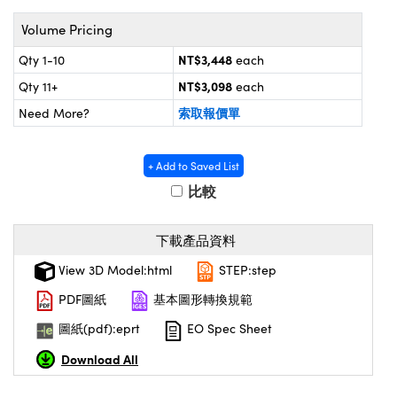
® Optical Components
d Interface Cameras | 高速接口相
 | 目鏡
Volume Pricing
on Labs™
NT$3,448
Qty 1-10
each
nses and Couplers | 中繼鏡或耦合鏡
ameras | 模擬相機
NT$3,098
Qty 11+
each
d Direct Microscopes | 袖珍顯微鏡
索取報價單
ameras
Need More?
微鏡
Systems | 成像系統
ics
s | 放大鏡
+ Add to Saved List
比較
ras
scopy
下載產品資料
n Gratings™
View 3D Model:html
STEP:step
AX
PDF圖紙
基本圖形轉換規範
tical Components | SCHOTT 光學
圖紙(pdf):eprt
EO Spec Sheet
Download All