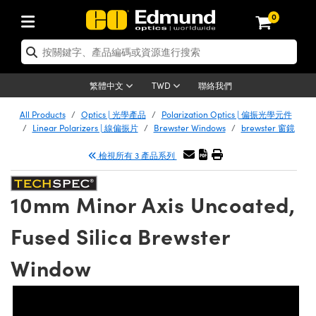
0
tics | 光學產品
er Optics | 雷射光學
tomechanics | 光機組件
croscopy | 顯微鏡
ers | 雷射
ging Lenses | 成像鏡頭
meras | 相機
ts and Illumination | 照明
t Targets | 測試板
ting and Detection | 測試與監測
 and Production | 實驗室和生產
按應用選購
p By Brand
w Products | 新品專區
earance | 清倉品
ertified Products | 重新認證產品
nses | 透鏡
rrors | 雷射反射鏡
tem | 鏡筒系統
tics® Objectives
rces | 雷射光源
al Length Lenses | 定焦鏡頭
as
ision Lighting | 機器視覺光源
n Test Targets | 解析度測試板
g
®
s
Laser Optics
聯絡我們
繁體中文
TWD
etrology | 光學度量
leaning | 清潔用品
ied Optics | 重新認證光學產品
irrors | 反射鏡
ses | 雷射透鏡
Cage System | 光學籠式系統
bjectives | Mitutoyo 物鏡
surement and Electronics | 雷射量
ic Lenses | 遠心鏡頭
thernet Cameras | Gigabit乙太網相
py Lighting |顯微鏡照明
n Test Targets | 畸變測試版
ing
n
Optics
e Optics | 清倉光學產品
All Products
Optics | 光學產品
Polarization Optics | 偏振光學元件
品
ision Solutions | 機器視覺方案
t Handling Tools | 零件夾持用品
ied Optomechanics | 重新認證光機組
Linear Polarizers | 線偏振片
Brewster Windows
brewster 窗鏡
and Diffusers | 窗鏡或擴散片
ndow | 雷射光窗鏡
 Optical Mounts | 台式光學安裝座
bjectives | Olympus 物鏡
 (S-Mount Lenses) | M12 鏡頭 (S 接
opy Lighting | 寬譜光源
lysis & Stage Micrometers | 圖像分
ameras
echanics
e Optomechanics | 清倉光機組件
檢視所有 3 產品系列
ics | 雷射光學
as | FLIR 相機
試板
surement and Electronics | 雷射量
ools | 通用工具
ilters | 光學濾光片
ters | 雷射濾光片
 System | 臺式系統
ctives | Nikon 物鏡
rces | 雷射光源
opy | 光譜儀
scopy
品
ed Lasers | 重新認證雷射
lifiers
iable Magnification Lenses
alsa Cameras | Teledyne Dalsa 相
ray Level Test Targets | 色卡測試板
dhesives | 光學膠
10mm Minor Axis Uncoated,
ion Optics | 偏振光學元件
 Optics | 超快光學
ables and Breadboards | 光學平臺和
ctives | ZEISS 物鏡
ht Sources | 其他光源
onal Imaging
ng Lenses
e Microscopy | 清倉顯微鏡
 | 探測器
ied Microscopy | 重新認證顯微鏡
ety | 雷射防護
e Objectives | 顯微鏡物鏡
ets | USAF 測試版
ackened Products | Acktar 黑色吸光
Fused Silica Brewster
ters | 分光鏡
束器
 Upright Microscopes
ion Accessories | 光源配件
Imaging
ras
e Imaging Lenses | 清倉成像鏡頭
Lumenera Microscopy Cameras
s | 放大器
ed Imaging Lenses | 重新認證成像鏡
 Stages | 電動平臺
chanics | 雷射用光機模組
ses
ings
Window
稜鏡
tical Assemblies | 雷射光學元件組装
rrected Objectives
nation
al Imaging
nation
e Cameras | 清倉相機
on Cameras | Allied Vision 相機
ers | 光度計
Material | 暗室器材
ages and Slides | 平臺和滑塊
essories | 雷射配件
 Lenses for Harsh Environments
| 刻劃板
ied Cameras | 重新認證相機
on Gratings | 繞射光柵
am Shaping | 雷射光束整形
njugate Objectives | 有限共軛物鏡
on Microscopy
g and Detection
 Illumination | 清倉照明
eras | Basler 相機
opy | 光譜儀
and Accessories | UV固化設備
 Apertures | 光圈類
Production | 實驗室和生產線
oduction and Advanced
ed Illumination | 重新認證照明