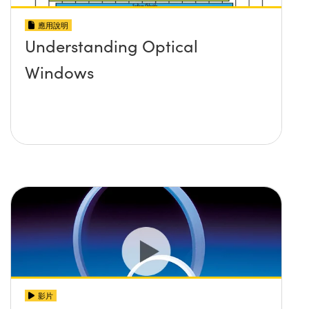
應用說明
Understanding Optical
Windows
影片