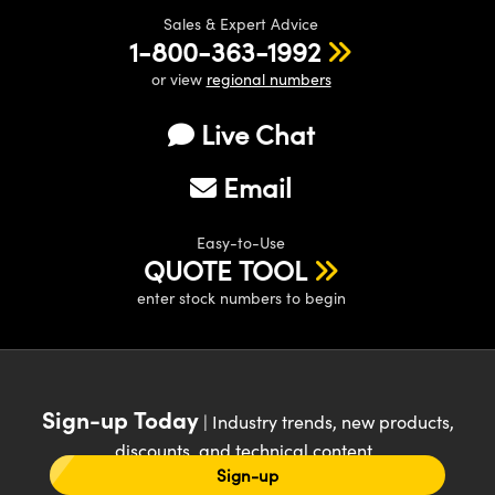
Sales & Expert Advice
1-800-363-1992
or view
regional numbers
Live Chat
Email
Easy-to-Use
QUOTE TOOL
enter stock numbers to begin
Sign-up Today
| Industry trends, new products,
discounts, and technical content
Sign-up