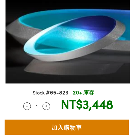
ssemblies | 光學組装
msplitters | 雷射分光鏡
e Objectives | 反射物鏡
echnologies
llumination
nd Production
Test Targets
aphy | 影視製作和高級攝影
ng Cameras | IDS 相機
ig and Roughness Standards | 表面
 儲存
s
糙度標準
 Test Targets
tical Components | SCHOTT 光學
croscopy | 雷射顯微鏡
 Objectives
R
Testing and Detection
ens Accessories | 成像鏡頭配件
on Labs Cameras™ | Lucid Vision
 | 實驗室套件
echanics
ent Tools | 量測工具
 Testing and Detection
and Isolators | 晶體和隔離器
y Cameras
rial Processing
 Lab and Production | 清倉實驗室
ety | 雷射防護
 Optics | 紅外線光學產品
品
Cameras | Pixelink 相機
ptical Components | 主動光學元件
ed Lab and Production | 重新認證實
arization | 雷射偏光片
py Lighting |顯微鏡照明
oherence Tomography
ner
| 磁性裝置
線用品
cs | 光纖
s
g and Detection
sms | 雷射稜鏡
py Systems| 體視顯微鏡系統
nd Production
ics | 雷射光學
s
Optics
y Filters | 顯微鏡濾光片
 Optics | 超快光學
ameras
Zoom Lenses | 變焦鏡頭模組
ng Development Systems
#65-823
20+ 庫存
Stock
eam Sputtering) Coated Optics |
as
NT$3,448
py Targets | 顯微鏡標靶
hoto-Optical Company
子束濺鍍）鍍膜光學元件
-
+
Quantity Selector
Use the plus and minus buttons to adjust 
 Cameras
and Stage Micrometers | 刻劃板或鏡
e Optical Elements (DOE) | 繞射光學
cessories and Optomechanics | 相
py Mechanics | 顯微鏡用結構件
s