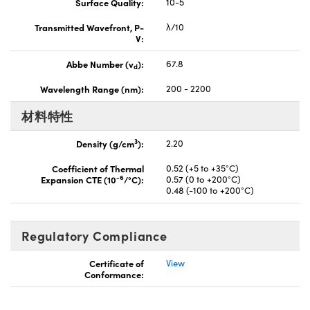
Surface Quality:
10-5
Transmitted Wavefront, P-
λ/10
V:
Abbe Number (v
):
67.8
d
Wavelength Range (nm):
200 - 2200
材料特性
3
Density (g/cm
):
2.20
Coefficient of Thermal
0.52 (+5 to +35°C)
-6
Expansion CTE (10
/°C):
0.57 (0 to +200°C)
0.48 (-100 to +200°C)
Regulatory Compliance
Certificate of
View
Conformance: