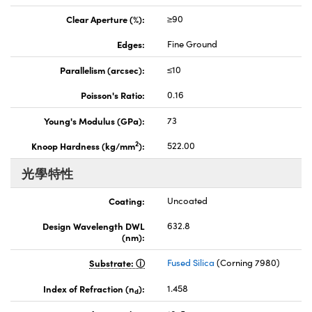
Clear Aperture (%):
≥90
Edges:
Fine Ground
Parallelism (arcsec):
≤10
Poisson's Ratio:
0.16
Young's Modulus (GPa):
73
2
Knoop Hardness (kg/mm
):
522.00
光學特性
Coating:
Uncoated
Design Wavelength DWL
632.8
(nm):
Substrate:
Fused Silica
(Corning 7980)
Index of Refraction (n
):
1.458
d