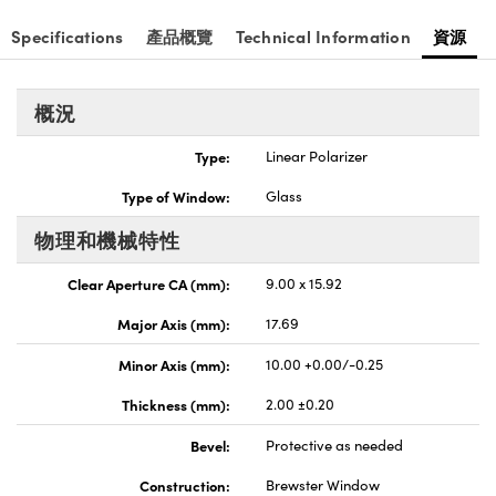
nnovations (UFI)
Specifications
產品概覽
Technical Information
資源
概況
Type:
Linear Polarizer
Type of Window:
Glass
物理和機械特性
Clear Aperture CA (mm):
9.00 x 15.92
Major Axis (mm):
17.69
Minor Axis (mm):
10.00 +0.00/-0.25
Thickness (mm):
2.00 ±0.20
Bevel:
Protective as needed
Construction:
Brewster Window