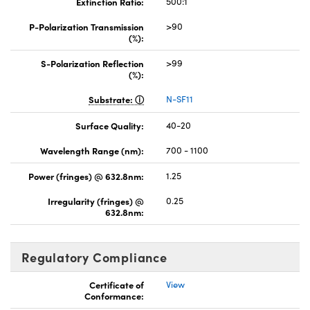
Extinction Ratio:
500:1
P-Polarization Transmission
>90
(%):
S-Polarization Reflection
>99
(%):
Substrate:
N-SF11
Surface Quality:
40-20
Wavelength Range (nm):
700 - 1100
Power (fringes) @ 632.8nm:
1.25
Irregularity (fringes) @
0.25
632.8nm:
Regulatory Compliance
Certificate of
View
Conformance: