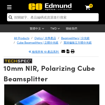
0
tics | 光學產品
er Optics | 雷射光學
tomechanics | 光機組件
croscopy | 顯微鏡
ers | 雷射
ging Lenses | 成像鏡頭
meras | 相機
ts and Illumination | 照明
t Targets | 測試板
ting and Detection | 測試與監測
 and Production | 實驗室和生產
按應用選購
p By Brand
w Products | 新品專區
earance | 清倉品
ertified Products | 重新認證產品
nses | 透鏡
rrors | 雷射反射鏡
tem | 鏡筒系統
tics® Objectives
rces | 雷射光源
al Length Lenses | 定焦鏡頭
as
ision Lighting | 機器視覺光源
n Test Targets | 解析度測試板
g
®
s
Laser Optics
聯絡我們
繁體中文
TWD
etrology | 光學度量
leaning | 清潔用品
ied Optics | 重新認證光學產品
irrors | 反射鏡
ses | 雷射透鏡
Cage System | 光學籠式系統
bjectives | Mitutoyo 物鏡
surement and Electronics | 雷射量
ic Lenses | 遠心鏡頭
thernet Cameras | Gigabit乙太網相
py Lighting |顯微鏡照明
n Test Targets | 畸變測試版
ing
n
Optics
e Optics | 清倉光學產品
All Products
Optics | 光學產品
Beamsplitters | 分光鏡
品
ision Solutions | 機器視覺方案
t Handling Tools | 零件夾持用品
ied Optomechanics | 重新認證光機組
Cube Beamsplitters | 立體分光鏡
寬頻偏振立方體分光鏡
and Diffusers | 窗鏡或擴散片
ndow | 雷射光窗鏡
 Optical Mounts | 台式光學安裝座
bjectives | Olympus 物鏡
 (S-Mount Lenses) | M12 鏡頭 (S 接
opy Lighting | 寬譜光源
lysis & Stage Micrometers | 圖像分
ameras
echanics
e Optomechanics | 清倉光機組件
檢視所有 10 產品系列
ics | 雷射光學
as | FLIR 相機
試板
surement and Electronics | 雷射量
ools | 通用工具
ilters | 光學濾光片
ters | 雷射濾光片
 System | 臺式系統
ctives | Nikon 物鏡
rces | 雷射光源
opy | 光譜儀
scopy
品
ed Lasers | 重新認證雷射
lifiers
iable Magnification Lenses
alsa Cameras | Teledyne Dalsa 相
ray Level Test Targets | 色卡測試板
dhesives | 光學膠
10mm NIR, Polarizing Cube
ion Optics | 偏振光學元件
 Optics | 超快光學
ables and Breadboards | 光學平臺和
ctives | ZEISS 物鏡
ht Sources | 其他光源
onal Imaging
ng Lenses
e Microscopy | 清倉顯微鏡
 | 探測器
ied Microscopy | 重新認證顯微鏡
ety | 雷射防護
e Objectives | 顯微鏡物鏡
ets | USAF 測試版
ackened Products | Acktar 黑色吸光
Beamsplitter
ters | 分光鏡
束器
 Upright Microscopes
ion Accessories | 光源配件
Imaging
ras
e Imaging Lenses | 清倉成像鏡頭
Lumenera Microscopy Cameras
s | 放大器
ed Imaging Lenses | 重新認證成像鏡
 Stages | 電動平臺
chanics | 雷射用光機模組
ses
ings
稜鏡
tical Assemblies | 雷射光學元件組装
rrected Objectives
nation
al Imaging
nation
e Cameras | 清倉相機
on Cameras | Allied Vision 相機
ers | 光度計
Material | 暗室器材
ages and Slides | 平臺和滑塊
essories | 雷射配件
 Lenses for Harsh Environments
| 刻劃板
ied Cameras | 重新認證相機
on Gratings | 繞射光柵
am Shaping | 雷射光束整形
njugate Objectives | 有限共軛物鏡
on Microscopy
g and Detection
 Illumination | 清倉照明
eras | Basler 相機
opy | 光譜儀
and Accessories | UV固化設備
 Apertures | 光圈類
Production | 實驗室和生產線
oduction and Advanced
ed Illumination | 重新認證照明