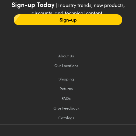
Sign-up Today
| Industry trends, new products,
discounts, and technical content
Sign-up
About Us
Our Locations
Shipping
Returns
FAQs
Give Feedback
Catalogs