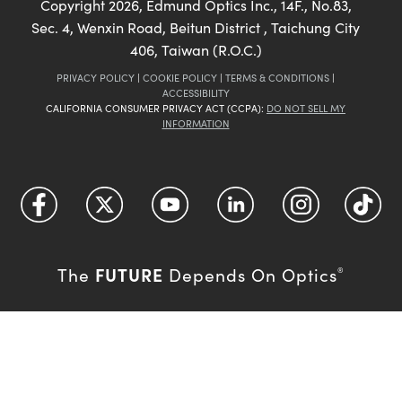
Copyright
2026
, Edmund Optics Inc., 14F., No.83,
Sec. 4, Wenxin Road, Beitun District , Taichung City
406, Taiwan (R.O.C.)
PRIVACY POLICY
|
COOKIE POLICY
|
TERMS & CONDITIONS
|
ACCESSIBILITY
CALIFORNIA CONSUMER PRIVACY ACT (CCPA):
DO NOT SELL MY
INFORMATION
FUTURE
The
Depends On Optics
®