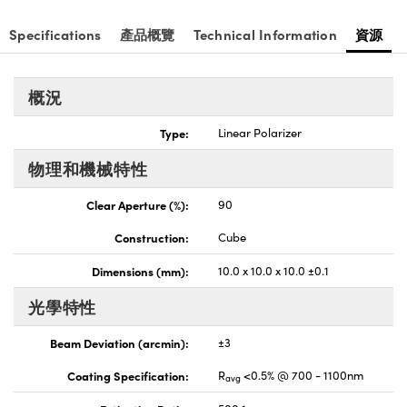
nnovations (UFI)
Specifications
產品概覽
Technical Information
資源
概況
Type:
Linear Polarizer
物理和機械特性
Clear Aperture (%):
90
Construction:
Cube
Dimensions (mm):
10.0 x 10.0 x 10.0 ±0.1
光學特性
Beam Deviation (arcmin):
±3
Coating Specification:
R
<0.5% @ 700 - 1100nm
avg