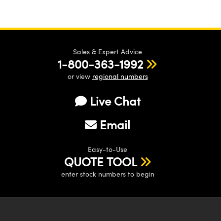
Sales & Expert Advice
1-800-363-1992
or view
regional numbers
Live Chat
Email
Easy-to-Use
QUOTE TOOL
enter stock numbers to begin