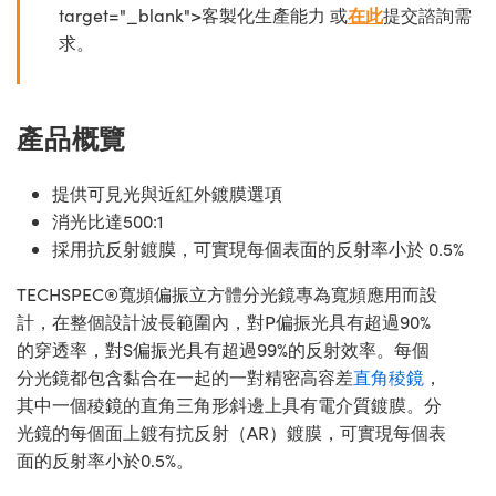
target="_blank">客製化生產能力 或
在此
提交諮詢需
求。
產品概覽
提供可見光與近紅外鍍膜選項
消光比達500:1
採用抗反射鍍膜，可實現每個表面的反射率小於 0.5%
TECHSPEC®寬頻偏振立方體分光鏡專為寬頻應用而設
計，在整個設計波長範圍內，對P偏振光具有超過90%
的穿透率，對S偏振光具有超過99%的反射效率。每個
分光鏡都包含黏合在一起的一對精密高容差
直角稜鏡
，
其中一個稜鏡的直角三角形斜邊上具有電介質鍍膜。分
光鏡的每個面上鍍有抗反射（AR）鍍膜，可實現每個表
面的反射率小於0.5%。