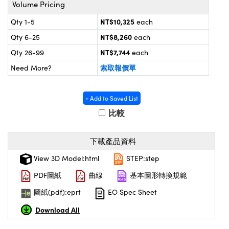
® Optical Components
Volume Pricing
d Interface Cameras | 高速接口相
 | 目鏡
NT$10,325
Qty 1-5
each
on Labs™
NT$8,260
Qty 6-25
each
nses and Couplers | 中繼鏡或耦合鏡
ameras | 模擬相機
NT$7,744
Qty 26-99
each
d Direct Microscopes | 袖珍顯微鏡
ameras
索取報價單
Need More?
微鏡
Systems | 成像系統
ics
s | 放大鏡
+ Add to Saved List
ras
比較
scopy
n Gratings™
下載產品資料
View 3D Model:html
STEP:step
AX
PDF圖紙
曲線
基本圖形轉換規範
tical Components | SCHOTT 光學
圖紙(pdf):eprt
EO Spec Sheet
Download All