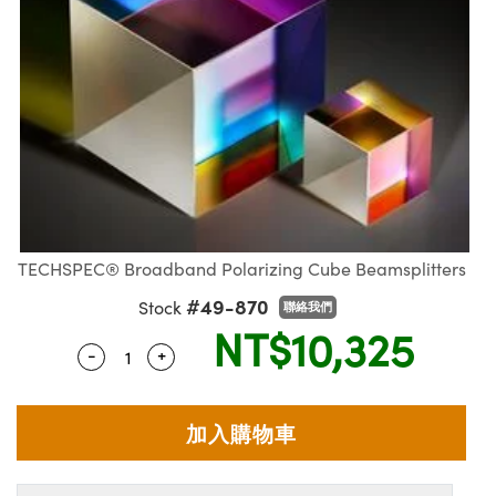
ssemblies | 光學組装
msplitters | 雷射分光鏡
e Objectives | 反射物鏡
echnologies
llumination
nd Production
Test Targets
aphy | 影視製作和高級攝影
ng Cameras | IDS 相機
ig and Roughness Standards | 表面
 儲存
s
糙度標準
 Test Targets
tical Components | SCHOTT 光學
croscopy | 雷射顯微鏡
 Objectives
R
Testing and Detection
ens Accessories | 成像鏡頭配件
on Labs Cameras™ | Lucid Vision
 | 實驗室套件
echanics
ent Tools | 量測工具
 Testing and Detection
and Isolators | 晶體和隔離器
y Cameras
rial Processing
 Lab and Production | 清倉實驗室
ety | 雷射防護
 Optics | 紅外線光學產品
品
Cameras | Pixelink 相機
ptical Components | 主動光學元件
ed Lab and Production | 重新認證實
arization | 雷射偏光片
py Lighting |顯微鏡照明
oherence Tomography
ner
| 磁性裝置
線用品
cs | 光纖
s
g and Detection
sms | 雷射稜鏡
py Systems| 體視顯微鏡系統
nd Production
ics | 雷射光學
s
Optics
y Filters | 顯微鏡濾光片
TECHSPEC® Broadband Polarizing Cube Beamsplitters
 Optics | 超快光學
ameras
#49-870
Stock
聯絡我們
Zoom Lenses | 變焦鏡頭模組
ng Development Systems
NT$10,325
eam Sputtering) Coated Optics |
as
-
+
Quantity Selector
Use the plus and minus buttons to adjust t
py Targets | 顯微鏡標靶
hoto-Optical Company
子束濺鍍）鍍膜光學元件
 Cameras
and Stage Micrometers | 刻劃板或鏡
e Optical Elements (DOE) | 繞射光學
cessories and Optomechanics | 相
py Mechanics | 顯微鏡用結構件
s