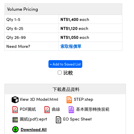
® Optical Components
d Interface Cameras | 高速接口相
Volume Pricing
 | 目鏡
on Labs™
NT$1,400
Qty 1-5
each
nses and Couplers | 中繼鏡或耦合鏡
ameras | 模擬相機
NT$1,120
Qty 6-25
each
d Direct Microscopes | 袖珍顯微鏡
NT$1,050
Qty 26-99
each
ameras
微鏡
索取報價單
Need More?
Systems | 成像系統
ics
s | 放大鏡
ras
+ Add to Saved List
scopy
比較
n Gratings™
下載產品資料
AX
View 3D Model:html
STEP:step
tical Components | SCHOTT 光學
PDF圖紙
曲線
基本圖形轉換規範
圖紙(pdf):eprt
EO Spec Sheet
Download All