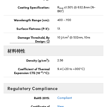
Coating Specification:
R
≤1.50% @ 632.8nm (N-
avg
BK7)
Wavelength Range (nm):
400 - 700
Surface Flatness (P-V):
1λ
2
Damage Threshold, By
10 J/cm
@ 532nm, 10ns
Design:
材料特性
3
Density (g/cm
):
2.56
Coefficient of Thermal
9.4 (+20 to +300°C)
-6
Expansion CTE (10
/°C):
Regulatory Compliance
RoHS 2015:
Compliant
Certificate of
View