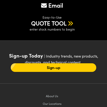
Email
Easy-to-Use
QUOTE TOOL
enter stock numbers to begin
Sign-up Today
| Industry trends, new products,
discounts, and technical content
Sign-up
About Us
Our Locations