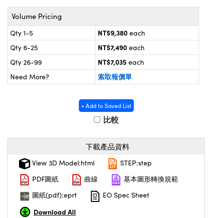
® Optical Components
d Interface Cameras | 高速接口相
 | 目鏡
Volume Pricing
on Labs™
NT$9,380
Qty 1-5
each
nses and Couplers | 中繼鏡或耦合鏡
ameras | 模擬相機
NT$7,490
Qty 6-25
each
d Direct Microscopes | 袖珍顯微鏡
NT$7,035
ameras
Qty 26-99
each
微鏡
索取報價單
Need More?
Systems | 成像系統
ics
s | 放大鏡
ras
+ Add to Saved List
scopy
比較
n Gratings™
下載產品資料
AX
View 3D Model:html
STEP:step
tical Components | SCHOTT 光學
PDF圖紙
曲線
基本圖形轉換規範
圖紙(pdf):eprt
EO Spec Sheet
Download All