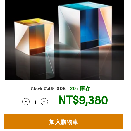
ssemblies | 光學組装
msplitters | 雷射分光鏡
e Objectives | 反射物鏡
echnologies
llumination
nd Production
Test Targets
aphy | 影視製作和高級攝影
ng Cameras | IDS 相機
ig and Roughness Standards | 表面
 儲存
s
糙度標準
 Test Targets
tical Components | SCHOTT 光學
croscopy | 雷射顯微鏡
 Objectives
R
Testing and Detection
ens Accessories | 成像鏡頭配件
on Labs Cameras™ | Lucid Vision
 | 實驗室套件
echanics
ent Tools | 量測工具
 Testing and Detection
and Isolators | 晶體和隔離器
y Cameras
rial Processing
 Lab and Production | 清倉實驗室
ety | 雷射防護
 Optics | 紅外線光學產品
品
Cameras | Pixelink 相機
ptical Components | 主動光學元件
ed Lab and Production | 重新認證實
arization | 雷射偏光片
py Lighting |顯微鏡照明
oherence Tomography
ner
| 磁性裝置
線用品
cs | 光纖
s
g and Detection
sms | 雷射稜鏡
py Systems| 體視顯微鏡系統
nd Production
ics | 雷射光學
s
Optics
y Filters | 顯微鏡濾光片
 Optics | 超快光學
ameras
Zoom Lenses | 變焦鏡頭模組
ng Development Systems
#49-005
20+ 庫存
Stock
eam Sputtering) Coated Optics |
as
NT$9,380
py Targets | 顯微鏡標靶
hoto-Optical Company
子束濺鍍）鍍膜光學元件
-
+
Quantity Selector
Use the plus and minus buttons to adjust 
 Cameras
and Stage Micrometers | 刻劃板或鏡
e Optical Elements (DOE) | 繞射光學
cessories and Optomechanics | 相
py Mechanics | 顯微鏡用結構件
s