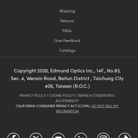
Shipping
Returns
FAQs
Give Feedback
Catalogs
Copyright
2026
, Edmund Optics Inc., 14F., No.83,
Sec. 4, Wenxin Road, Beitun District , Taichung City
406, Taiwan (R.O.C.)
PRIVACY POLICY
|
COOKIE POLICY
|
TERMS & CONDITIONS
|
ACCESSIBILITY
CALIFORNIA CONSUMER PRIVACY ACT (CCPA):
DO NOT SELL MY
INFORMATION