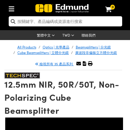
0
tics | 光學產品
er Optics | 雷射光學
tomechanics | 光機組件
croscopy | 顯微鏡
ers | 雷射
ging Lenses | 成像鏡頭
meras | 相機
ts and Illumination | 照明
t Targets | 測試板
ting and Detection | 測試與監測
 and Production | 實驗室和生產
按應用選購
p By Brand
w Products | 新品專區
earance | 清倉品
ertified Products | 重新認證產品
nses | 透鏡
rrors | 雷射反射鏡
tem | 鏡筒系統
tics® Objectives
rces | 雷射光源
al Length Lenses | 定焦鏡頭
as
ision Lighting | 機器視覺光源
n Test Targets | 解析度測試板
g
®
s
Laser Optics
聯絡我們
繁體中文
TWD
etrology | 光學度量
leaning | 清潔用品
ied Optics | 重新認證光學產品
irrors | 反射鏡
ses | 雷射透鏡
Cage System | 光學籠式系統
bjectives | Mitutoyo 物鏡
surement and Electronics | 雷射量
ic Lenses | 遠心鏡頭
thernet Cameras | Gigabit乙太網相
py Lighting |顯微鏡照明
n Test Targets | 畸變測試版
ing
n
Optics
e Optics | 清倉光學產品
All Products
Optics | 光學產品
Beamsplitters | 分光鏡
品
ision Solutions | 機器視覺方案
t Handling Tools | 零件夾持用品
ied Optomechanics | 重新認證光機組
Cube Beamsplitters | 立體分光鏡
廣波段非偏振立方體分光鏡
and Diffusers | 窗鏡或擴散片
ndow | 雷射光窗鏡
 Optical Mounts | 台式光學安裝座
bjectives | Olympus 物鏡
 (S-Mount Lenses) | M12 鏡頭 (S 接
opy Lighting | 寬譜光源
lysis & Stage Micrometers | 圖像分
ameras
echanics
e Optomechanics | 清倉光機組件
檢視所有 35 產品系列
ics | 雷射光學
as | FLIR 相機
試板
surement and Electronics | 雷射量
ools | 通用工具
ilters | 光學濾光片
ters | 雷射濾光片
 System | 臺式系統
ctives | Nikon 物鏡
rces | 雷射光源
opy | 光譜儀
scopy
品
ed Lasers | 重新認證雷射
lifiers
iable Magnification Lenses
alsa Cameras | Teledyne Dalsa 相
ray Level Test Targets | 色卡測試板
dhesives | 光學膠
12.5mm NIR, 50R/50T, Non-
ion Optics | 偏振光學元件
 Optics | 超快光學
ables and Breadboards | 光學平臺和
ctives | ZEISS 物鏡
ht Sources | 其他光源
onal Imaging
ng Lenses
e Microscopy | 清倉顯微鏡
 | 探測器
ied Microscopy | 重新認證顯微鏡
ety | 雷射防護
e Objectives | 顯微鏡物鏡
ets | USAF 測試版
ackened Products | Acktar 黑色吸光
Polarizing Cube
ters | 分光鏡
束器
 Upright Microscopes
ion Accessories | 光源配件
Imaging
ras
e Imaging Lenses | 清倉成像鏡頭
Lumenera Microscopy Cameras
s | 放大器
ed Imaging Lenses | 重新認證成像鏡
 Stages | 電動平臺
chanics | 雷射用光機模組
ses
ings
Beamsplitter
稜鏡
tical Assemblies | 雷射光學元件組装
rrected Objectives
nation
al Imaging
nation
e Cameras | 清倉相機
on Cameras | Allied Vision 相機
ers | 光度計
Material | 暗室器材
ages and Slides | 平臺和滑塊
essories | 雷射配件
 Lenses for Harsh Environments
| 刻劃板
ied Cameras | 重新認證相機
on Gratings | 繞射光柵
am Shaping | 雷射光束整形
njugate Objectives | 有限共軛物鏡
on Microscopy
g and Detection
 Illumination | 清倉照明
eras | Basler 相機
opy | 光譜儀
and Accessories | UV固化設備
 Apertures | 光圈類
Production | 實驗室和生產線
oduction and Advanced
ed Illumination | 重新認證照明