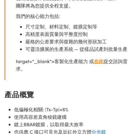
團隊將為您提供全程支援。
我們的核心能力包括:
尺寸定制、材料定制、鍍膜定制等
高精度表面質量與平整度控制
嚴格的公差要求與復雜的幾何形狀加工
可靈活擴展的生產系統 — 從樣品試產到批量生產
target="_blank">客製化生產能力 或
在此
提交諮詢需
求。
產品概覽
低偏極化相關: |Ts-Tp|<6%
使用高容差直角稜鏡建構
鍍上BBAR鍍膜，以取得最大效率
也供應 C 接口可見光及近紅外立方體
分光鏡