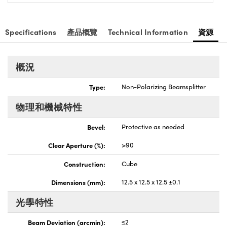
nnovations (UFI)
Specifications
產品概覽
Technical Information
資源
概況
Type:
Non-Polarizing Beamsplitter
物理和機械特性
Bevel:
Protective as needed
Clear Aperture (%):
>90
Construction:
Cube
Dimensions (mm):
12.5 x 12.5 x 12.5 ±0.1
光學特性
Beam Deviation (arcmin):
≤2