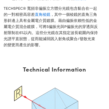
TECHSPEC® 寬頻非偏振立方體分光鏡包含黏合在一起
的一對精密高容差
直角稜鏡
，其中一個稜鏡的直角三角
形斜邊上具有金屬電介質鍍膜。藉由偏振依賴性低的金
屬電介質混合鍍膜，可將S偏振光與P偏振光的穿透與反
射限制在6%以內。這些分光鏡在其指定波長範圍內保持
光譜平直狀態，從而能減弱因入射角或聚合/發散光束
的變更而產生的影響。
Technical Information