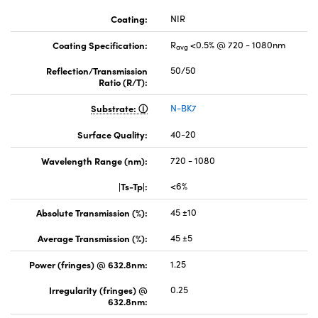
Coating:
NIR
Coating Specification:
R
<0.5% @ 720 - 1080nm
avg
Reflection/Transmission
50/50
Ratio (R/T):
Substrate:
N-BK7
Surface Quality:
40-20
Wavelength Range (nm):
720 - 1080
|Ts-Tp|:
<6%
Absolute Transmission (%):
45 ±10
Average Transmission (%):
45 ±5
Power (fringes) @ 632.8nm:
1.25
Irregularity (fringes) @
0.25
632.8nm: