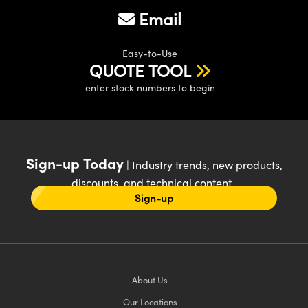
Email
Easy-to-Use
QUOTE TOOL
enter stock numbers to begin
Sign-up Today
| Industry trends, new products,
discounts, and technical content
Sign-up
About Us
Our Locations