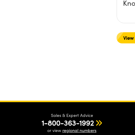
Kn
View
Sales & Expert Advice
1-800-363-1992
or view
regional numbers