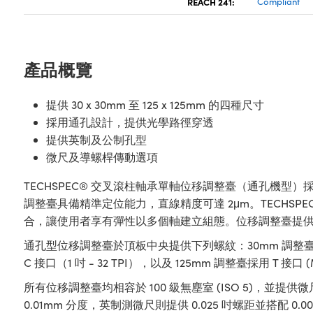
REACH 241:
Compliant
產品概覽
提供 30 x 30mm 至 125 x 125mm 的四種尺寸
採用通孔設計，提供光學路徑穿透
提供英制及公制孔型
微尺及導螺桿傳動選項
TECHSPEC® 交叉滾柱軸承單軸位移調整臺（通孔機
調整臺具備精準定位能力，直線精度可達 2μm。TECHSP
合，讓使用者享有彈性以多個軸建立組態。位移調整臺提
通孔型位移調整臺於頂板中央提供下列螺紋：30mm 調整臺採用 
C 接口（1 吋 - 32 TPI），以及 125mm 調整臺採用 T 接口
所有位移調整臺均相容於 100 級無塵室 (ISO 5)，並
0.01mm 分度，英制測微尺則提供 0.025 吋螺距並搭配 0.0