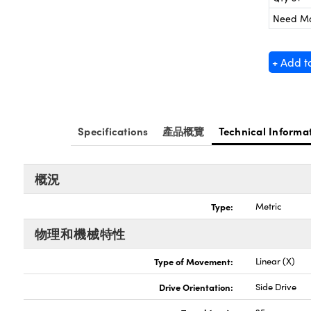
Need M
+ Add t
Specifications
產品概覽
Technical Informa
概況
Type:
Metric
物理和機械特性
Type of Movement:
Linear (X)
Drive Orientation:
Side Drive