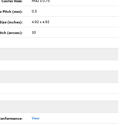
Center Hole:
M42 x 0.75
w Pitch (mm):
0.5
Size (inches):
4.92 x 4.92
itch (arcsec):
30
 Conformance:
View