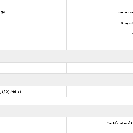
age
Leadscre
Stage 
P
, (20) M6 x 1
Certificate of