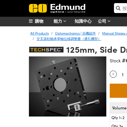
購物
能力
知識中心
公司
All Products
Optomechanics | 光機組件
Manual Stages
交叉滾柱軸承單軸位移調整臺（通孔機型）
125mm, Side Dr
#
Stock
-
Quantity
Volume 
Qty 1-2
Qty 3+