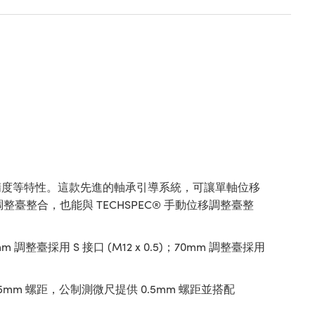
及精度等特性。這款先進的軸承引導系統，可讓單軸位移
臺整合，也能與 TECHSPEC® 手動位移調整臺整
調整臺採用 S 接口 (M12 x 0.5)；70mm 調整臺採用
mm 螺距，公制測微尺提供 0.5mm 螺距並搭配