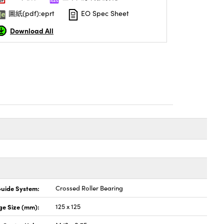
圖紙(pdf):eprt
EO Spec Sheet
Download All
uide System:
Crossed Roller Bearing
ge Size (mm):
125 x 125