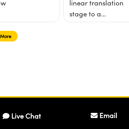
ow
linear translation
stage to a
breadboard
table?
 More
Email
Live Chat