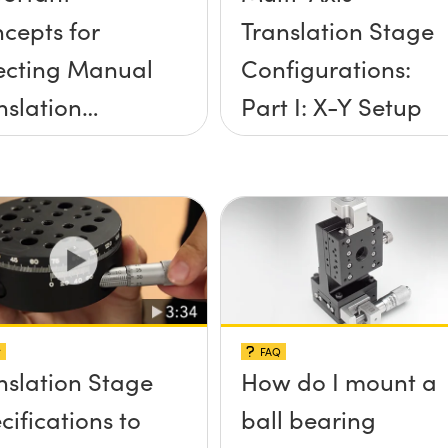
cepts for
Translation Stage
ecting Manual
Configurations:
nslation
Part I: X-Y Setup
ges
片
FAQ
nslation Stage
How do I mount a
cifications to
ball bearing