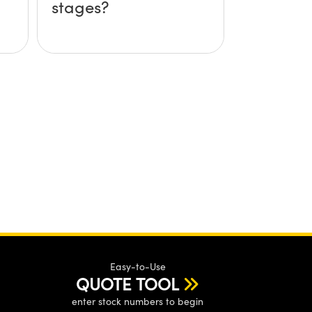
stages?
Easy-to-Use
QUOTE TOOL
enter stock numbers to begin