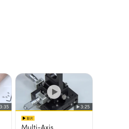
影片
Multi-Axis