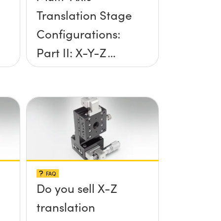
Translation Stage
Configurations:
Part II: X-Y-Z
Setup
FAQ
Do you sell X-Z
translation