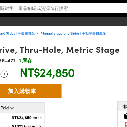
 and Slides | 平臺和滑塊
Manual Stage and Slides | 手動平臺和滑塊
ive, Thru-Hole, Metric Stage
66-471
1 庫存
NT$24,850
+
 Selector
Use the plus and minus buttons to adjust the quantity.
下
Pricing
NT$24,850
each
NT$21,683
each