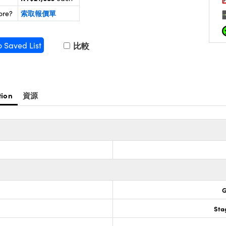
索取報價單
ore?
o Saved List
比較
tion
資源
G
Sta