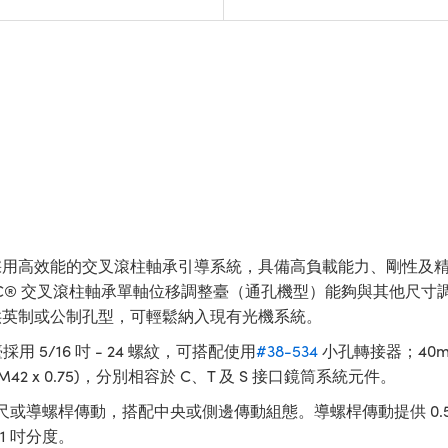
型）採用高效能的交叉滾柱軸承引導系統，具備高負載能力、剛性
EC® 交叉滾柱軸承單軸位移調整臺（通孔機型）能夠與其他尺寸調整
供英制或公制孔型，可輕鬆納入現有光機系統。
5/16 吋 - 24 螺紋，可搭配使用
#38-534
小孔轉接器；40mm 
 (M42 x 0.75)，分別相容於 C、T 及 S 接口鏡筒系統元件。
提供微尺或導螺桿傳動，搭配中央或側邊傳動組態。導螺桿傳動提供 0.5
01 吋分度。