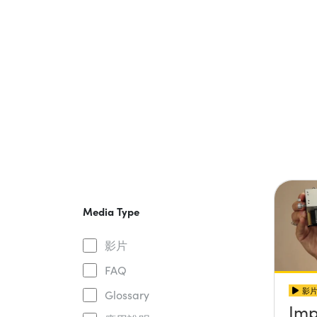
Media Type
影片
FAQ
影
Glossary
Imp