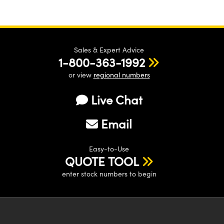
Sales & Expert Advice
1-800-363-1992
or view
regional numbers
Live Chat
Email
Easy-to-Use
QUOTE TOOL
enter stock numbers to begin