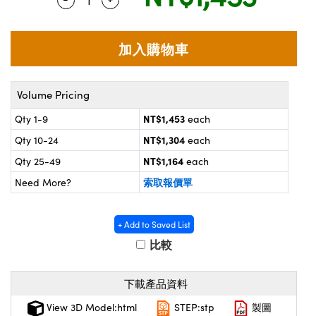
® Optical Components
d Interface Cameras | 高速接口相
 | 目鏡
on Labs™
nses and Couplers | 中繼鏡或耦合鏡
ameras | 模擬相機
d Direct Microscopes | 袖珍顯微鏡
ameras
Volume Pricing
微鏡
NT$1,453
Qty 1-9
each
Systems | 成像系統
ics
s | 放大鏡
NT$1,304
Qty 10-24
each
ras
NT$1,164
Qty 25-49
each
scopy
索取報價單
Need More?
n Gratings™
AX
+ Add to Saved List
比較
tical Components | SCHOTT 光學
下載產品資料
View 3D Model:html
STEP:stp
製圖