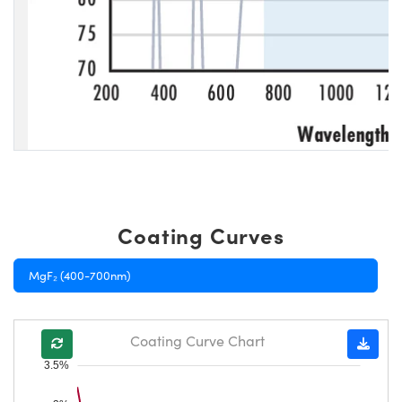
Coating Curves
MgF₂ (400-700nm)
Coating Curve Chart
3.5%