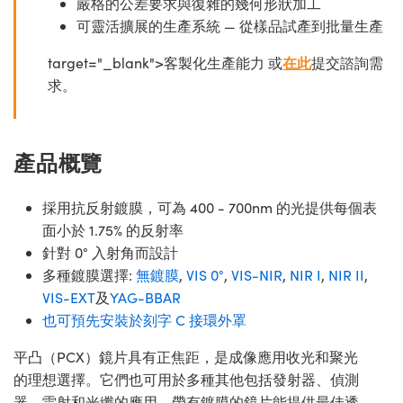
嚴格的公差要求與復雜的幾何形狀加工
可靈活擴展的生產系統 — 從樣品試產到批量生產
target="_blank">客製化生產能力 或
在此
提交諮詢需
求。
產品概覽
採用抗反射鍍膜，可為 400 - 700nm 的光提供每個表
面小於 1.75% 的反射率
針對 0° 入射角而設計
多種鍍膜選擇:
無鍍膜
,
VIS 0°
,
VIS-NIR
,
NIR I
,
NIR II
,
VIS-EXT
及
YAG-BBAR
也可預先安裝於刻字 C 接環外罩
平凸（PCX）鏡片具有正焦距，是成像應用收光和聚光
的理想選擇。它們也可用於多種其他包括發射器、偵測
器、雷射和光纖的應用。帶有鍍膜的鏡片能提供最佳透