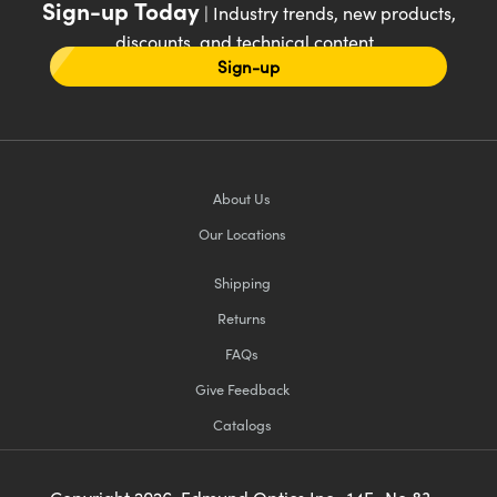
Sign-up Today
| Industry trends, new products,
discounts, and technical content
Sign-up
About Us
Our Locations
Shipping
Returns
FAQs
Give Feedback
Catalogs