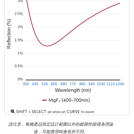
3%
2.5%
Reflection (%)
2%
1.5%
1%
0.5%
0%
350
435
520
605
690
775
860
945
1030
1115
1200
Wavelength (nm)
MgF₂ (400-700nm)
SHIFT + SELECT
CURVE
an area on
to zoom
請注意，每種產品指定設計範圍以外的鍍膜性能僅為理論
值，可能實用時會有所不同。