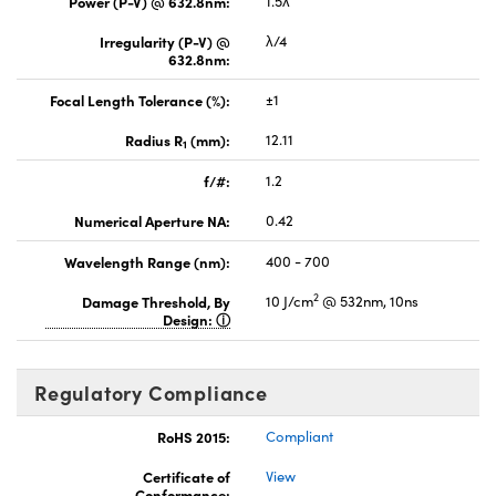
Power (P-V) @ 632.8nm:
1.5λ
Irregularity (P-V) @
λ/4
632.8nm:
Focal Length Tolerance (%):
±1
Radius R
(mm):
12.11
1
f/#:
1.2
Numerical Aperture NA:
0.42
Wavelength Range (nm):
400 - 700
2
Damage Threshold, By
10 J/cm
@ 532nm, 10ns
Design:
Regulatory Compliance
RoHS 2015:
Compliant
Certificate of
View
Conformance: