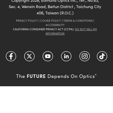
Copyright
2026
, Edmund Optics Inc., 14F., No.83,
Sec. 4, Wenxin Road, Beitun District , Taichung City
406, Taiwan (R.O.C.)
PRIVACY POLICY
|
COOKIE POLICY
|
TERMS & CONDITIONS
|
ACCESSIBILITY
CALIFORNIA CONSUMER PRIVACY ACT (CCPA):
DO NOT SELL MY
INFORMATION
FUTURE
The
Depends On Optics
®