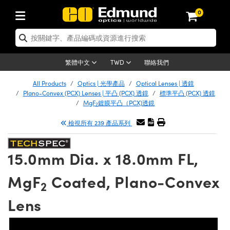
0
tics | 光學產品
er Optics | 雷射光學
tomechanics | 光機組件
croscopy | 顯微鏡
ers | 雷射
ging Lenses | 成像鏡頭
meras | 相機
ts and Illumination | 照明
t Targets | 測試板
ting and Detection | 測試與監測
 and Production | 實驗室和生產
按應用選購
p By Brand
w Products | 新品專區
earance | 清倉品
ertified Products | 重新認證產品
nses | 透鏡
rors | 雷射反射鏡
tem | 鏡筒系統
tics® Objectives
rces | 雷射光源
al Length Lenses | 定焦鏡頭
as
ision Lighting | 機器視覺光源
n Test Targets | 解析度測試板
g
®
s
Laser Optics
聯絡我們
繁體中文
TWD
etrology | 光學度量
leaning | 清潔用品
ied Optics | 重新認證光學產品
irrors | 反射鏡
ses | 雷射透鏡
Cage System | 光學籠式系統
bjectives | Mitutoyo 物鏡
surement and Electronics | 雷射量
ic Lenses | 遠心鏡頭
thernet Cameras | Gigabit乙太網相
py Lighting |顯微鏡照明
n Test Targets | 畸變測試版
ing
n
Optics
e Optics | 清倉光學產品
All Products
Optics | 光學產品
Optical Lenses | 透鏡
品
ision Solutions | 機器視覺方案
t Handling Tools | 零件夾持用品
ied Optomechanics | 重新認證光機組
Plano-Convex (PCX) Lenses | 平凸 (PCX) 透鏡
標準平凸 (PCX) 透鏡
and Diffusers | 窗鏡或擴散片
ndow | 雷射光窗鏡
 Optical Mounts | 台式光學安裝座
bjectives | Olympus 物鏡
 (S-Mount Lenses) | M12 鏡頭 (S 接
opy Lighting | 寬譜光源
lysis & Stage Micrometers | 圖像分
ameras
echanics
e Optomechanics | 清倉光機組件
MgF
鍍膜平凸（PCX)透鏡
2
ics | 雷射光學
as | FLIR 相機
試板
surement and Electronics | 雷射量
ools | 通用工具
檢視所有 239 產品系列
ilters | 光學濾光片
ters | 雷射濾光片
 System | 臺式系統
ctives | Nikon 物鏡
rces | 雷射光源
opy | 光譜儀
scopy
品
ed Lasers | 重新認證雷射
lifiers
iable Magnification Lenses
alsa Cameras | Teledyne Dalsa 相
ray Level Test Targets | 色卡測試板
dhesives | 光學膠
ion Optics | 偏振光學元件
 Optics | 超快光學
ables and Breadboards | 光學平臺和
ctives | ZEISS 物鏡
ht Sources | 其他光源
onal Imaging
ng Lenses
e Microscopy | 清倉顯微鏡
 | 探測器
ied Microscopy | 重新認證顯微鏡
15.0mm Dia. x 18.0mm FL,
ety | 雷射防護
e Objectives | 顯微鏡物鏡
ets | USAF 測試版
ackened Products | Acktar 黑色吸光
ters | 分光鏡
束器
 Upright Microscopes
ion Accessories | 光源配件
Imaging
ras
e Imaging Lenses | 清倉成像鏡頭
Lumenera Microscopy Cameras
s | 放大器
ed Imaging Lenses | 重新認證成像鏡
MgF
Coated, Plano-Convex
 Stages | 電動平臺
chanics | 雷射用光機模組
ses
ings
2
稜鏡
tical Assemblies | 雷射光學元件組装
rrected Objectives
nation
al Imaging
nation
e Cameras | 清倉相機
on Cameras | Allied Vision 相機
ers | 光度計
Material | 暗室器材
Lens
ages and Slides | 平臺和滑塊
essories | 雷射配件
 Lenses for Harsh Environments
| 刻劃板
ied Cameras | 重新認證相機
on Gratings | 繞射光柵
am Shaping | 雷射光束整形
njugate Objectives | 有限共軛物鏡
on Microscopy
g and Detection
 Illumination | 清倉照明
eras | Basler 相機
opy | 光譜儀
and Accessories | UV固化設備
 Apertures | 光圈類
Production | 實驗室和生產線
oduction and Advanced
ed Illumination | 重新認證照明