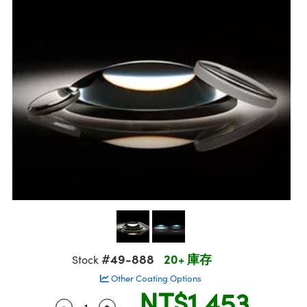
ssemblies | 光學組装
msplitters | 雷射分光鏡
 Objectives | 反射物鏡
echnologies
llumination
nd Production
Test Targets
aphy | 影視製作和高級攝影
ng Cameras | IDS 相機
ig and Roughness Standards | 表面
 儲存
s
糙度標準
 Test Targets
tical Components | SCHOTT 光學
croscopy | 雷射顯微鏡
 Objectives
R
Testing and Detection
ens Accessories | 成像鏡頭配件
on Labs Cameras™ | Lucid Vision
 | 實驗室套件
echanics
ent Tools | 量測工具
 Testing and Detection
and Isolators | 晶體和隔離器
y Cameras
rial Processing
 Lab and Production | 清倉實驗室
ety | 雷射防護
 Optics | 紅外線光學產品
品
Cameras | Pixelink 相機
tical Components | 主動光學元件
ed Lab and Production | 重新認證實
arization | 雷射偏光片
py Lighting |顯微鏡照明
oherence Tomography
ner
| 磁性裝置
線用品
cs | 光纖
s
g and Detection
sms | 雷射稜鏡
py Systems| 體視顯微鏡系統
nd Production
ics | 雷射光學
s
Optics
y Filters | 顯微鏡濾光片
 Optics | 超快光學
ameras
Zoom Lenses | 變焦鏡頭模組
ng Development Systems
eam Sputtering) Coated Optics |
as
py Targets | 顯微鏡標靶
hoto-Optical Company
子束濺鍍）鍍膜光學元件
 Cameras
and Stage Micrometers | 刻劃板或鏡
e Optical Elements (DOE) | 繞射光學
#49-888
20+ 庫存
Stock
cessories and Optomechanics | 相
Other Coating Options
NT$1,453
py Mechanics | 顯微鏡用結構件
s
-
+
Quantity Selector
Use the plus and minus buttons to adjust