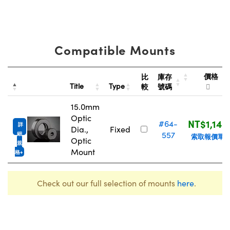
Compatible Mounts
價格
比
庫存
Title
Type
較
號碼
15.0mm
Optic
NT$1,146
#64-
詳
Dia.,
Fixed
557
細
索取報價單
Optic
規
Mount
格
Check out our full selection of mounts
here
.