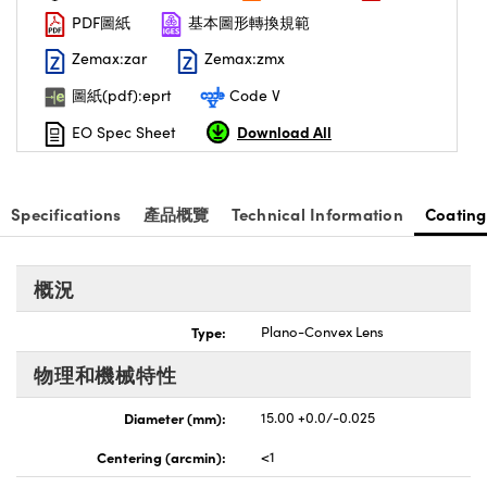
PDF圖紙
基本圖形轉換規範
nnovations (UFI)
Zemax:zar
Zemax:zmx
圖紙(pdf):eprt
Code V
Download All
EO Spec Sheet
Specifications
產品概覽
Technical Information
Coating
概況
Type:
Plano-Convex Lens
物理和機械特性
Diameter (mm):
15.00 +0.0/-0.025
Centering (arcmin):
<1