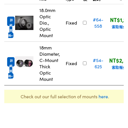
18.0mm
Optic
NT$1,1
#64-
詳
Dia.,
Fixed
558
細
索取報價
Optic
規
Mount
格
18mm
Diameter,
NT$2,0
C-Mount
#54-
詳
Fixed
Thick
625
細
索取報價
規
Optic
格
Mount
Check out our full selection of mounts
here
.