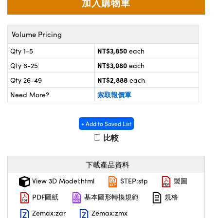
® Optical Components
d Interface Cameras | 高速接口相
 | 目鏡
on Labs™
Volume Pricing
nses and Couplers | 中繼鏡或耦合鏡
ameras | 模擬相機
NT$3,850
Qty 1-5
each
d Direct Microscopes | 袖珍顯微鏡
ameras
NT$3,080
Qty 6-25
each
微鏡
NT$2,888
Qty 26-49
each
Systems | 成像系統
ics
s | 放大鏡
索取報價單
Need More?
ras
scopy
+ Add to Saved List
n Gratings™
比較
AX
下載產品資料
tical Components | SCHOTT 光學
View 3D Model:html
STEP:stp
製圖
PDF圖紙
基本圖形轉換規範
規格
Zemax:zar
Zemax:zmx