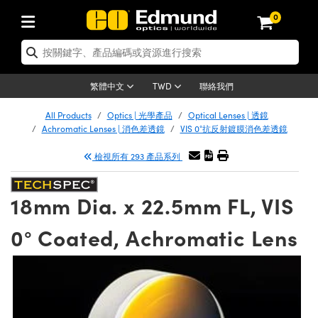
0
tics | 光學產品
er Optics | 雷射光學
tomechanics | 光機組件
croscopy | 顯微鏡
ers | 雷射
ging Lenses | 成像鏡頭
meras | 相機
ts and Illumination | 照明
t Targets | 測試板
ting and Detection | 測試與監測
 and Production | 實驗室和生產
按應用選購
p By Brand
w Products | 新品專區
earance | 清倉品
ertified Products | 重新認證產品
nses | 透鏡
rrors | 雷射反射鏡
tem | 鏡筒系統
tics® Objectives
rces | 雷射光源
al Length Lenses | 定焦鏡頭
as
ision Lighting | 機器視覺光源
n Test Targets | 解析度測試板
g
®
s
Laser Optics
聯絡我們
繁體中文
TWD
etrology | 光學度量
leaning | 清潔用品
ied Optics | 重新認證光學產品
irrors | 反射鏡
ses | 雷射透鏡
Cage System | 光學籠式系統
bjectives | Mitutoyo 物鏡
surement and Electronics | 雷射量
ic Lenses | 遠心鏡頭
thernet Cameras | Gigabit乙太網相
py Lighting |顯微鏡照明
n Test Targets | 畸變測試版
ing
n
Optics
e Optics | 清倉光學產品
All Products
Optics | 光學產品
Optical Lenses | 透鏡
品
ision Solutions | 機器視覺方案
t Handling Tools | 零件夾持用品
ied Optomechanics | 重新認證光機組
Achromatic Lenses | 消色差透鏡
VIS 0°抗反射鍍膜消色差透鏡
and Diffusers | 窗鏡或擴散片
ndow | 雷射光窗鏡
 Optical Mounts | 台式光學安裝座
bjectives | Olympus 物鏡
 (S-Mount Lenses) | M12 鏡頭 (S 接
opy Lighting | 寬譜光源
lysis & Stage Micrometers | 圖像分
ameras
echanics
e Optomechanics | 清倉光機組件
檢視所有 293 產品系列
ics | 雷射光學
as | FLIR 相機
試板
surement and Electronics | 雷射量
ools | 通用工具
ilters | 光學濾光片
ters | 雷射濾光片
 System | 臺式系統
ctives | Nikon 物鏡
rces | 雷射光源
opy | 光譜儀
scopy
品
ed Lasers | 重新認證雷射
lifiers
iable Magnification Lenses
alsa Cameras | Teledyne Dalsa 相
ray Level Test Targets | 色卡測試板
dhesives | 光學膠
18mm Dia. x 22.5mm FL, VIS
ion Optics | 偏振光學元件
 Optics | 超快光學
ables and Breadboards | 光學平臺和
ctives | ZEISS 物鏡
ht Sources | 其他光源
onal Imaging
ng Lenses
e Microscopy | 清倉顯微鏡
 | 探測器
ied Microscopy | 重新認證顯微鏡
ety | 雷射防護
e Objectives | 顯微鏡物鏡
ets | USAF 測試版
ackened Products | Acktar 黑色吸光
0° Coated, Achromatic Lens
ters | 分光鏡
束器
 Upright Microscopes
ion Accessories | 光源配件
Imaging
ras
e Imaging Lenses | 清倉成像鏡頭
Lumenera Microscopy Cameras
s | 放大器
ed Imaging Lenses | 重新認證成像鏡
 Stages | 電動平臺
chanics | 雷射用光機模組
ses
ings
稜鏡
tical Assemblies | 雷射光學元件組装
rrected Objectives
nation
al Imaging
nation
e Cameras | 清倉相機
on Cameras | Allied Vision 相機
ers | 光度計
Material | 暗室器材
ages and Slides | 平臺和滑塊
essories | 雷射配件
 Lenses for Harsh Environments
| 刻劃板
ied Cameras | 重新認證相機
on Gratings | 繞射光柵
am Shaping | 雷射光束整形
njugate Objectives | 有限共軛物鏡
on Microscopy
g and Detection
 Illumination | 清倉照明
eras | Basler 相機
opy | 光譜儀
and Accessories | UV固化設備
 Apertures | 光圈類
Production | 實驗室和生產線
oduction and Advanced
ed Illumination | 重新認證照明