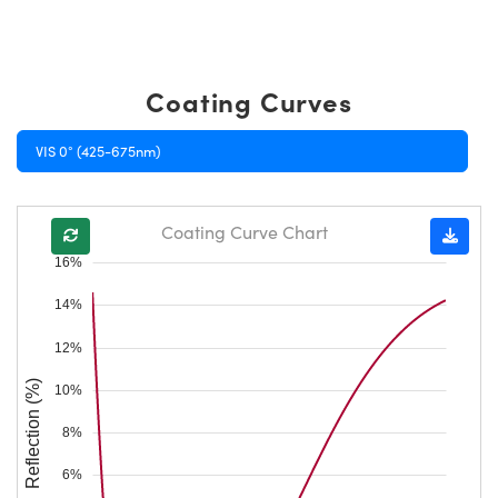
Coating Curves
VIS 0° (425-675nm)
Coating Curve Chart
16%
14%
12%
Reflection (%)
10%
8%
6%