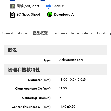
nnovations (UFI)
圖紙(pdf):eprt
Code V
Download All
EO Spec Sheet
Specifications
產品概覽
Technical Information
Coating
概況
Type:
Achromatic Lens
物理和機械特性
Diameter (mm):
18.00 +0.0/-0.025
Clear Aperture CA (mm):
17.00
Centering (arcmin):
<1
Center Thickness CT (mm):
11.70 ±0.20