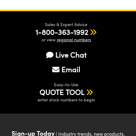
Sales & Expert Advice
1-800-363-1992
or view
regional numbers
Live Chat
Email
Easy-to-Use
QUOTE TOOL
enter stock numbers to begin
Sign-up Today
| Industry trends, new products,