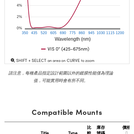
4%
2%
0%
350
435
520
605
690
775
860
945
1030
1115
1200
Wavelength (nm)
VIS 0° (425-675nm)
SHIFT + SELECT
CURVE
an area on
to zoom
請注意，每種產品指定設計範圍以外的鍍膜性能僅為理論
值，可能實用時會有所不同。
Compatible Mounts
比
庫存
價格
Title
Type
較
號碼