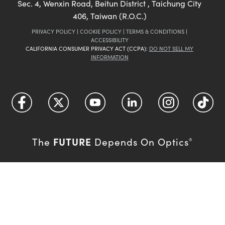
Sec. 4, Wenxin Road, Beitun District , Taichung City
406, Taiwan (R.O.C.)
PRIVACY POLICY
|
COOKIE POLICY
|
TERMS & CONDITIONS
|
ACCESSIBILITY
CALIFORNIA CONSUMER PRIVACY ACT (CCPA):
DO NOT SELL MY
INFORMATION
FUTURE
The
Depends On Optics
®