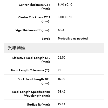
Center Thickness CT 1
8.70 ±0.10
(mm):
Center Thickness CT 2
3.00 ±0.10
(mm):
Edge Thickness ET (mm):
8.03
Bevel:
Protective as needed
光學特性
Effective Focal Length EFL
22.50
(mm):
Focal Length Tolerance (%):
±1
Back Focal Length BFL
16.39
(mm):
Focal Length Specification
587.6
Wavelength (nm):
Radius R
(mm):
15.83
1