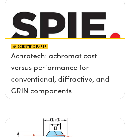
SCIENTIFIC PAPER
Achrotech: achromat cost
versus performance for
conventional, diffractive, and
GRIN components