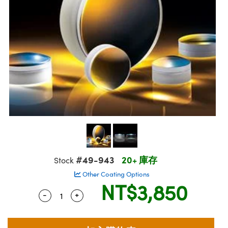
ssemblies | 光學組装
msplitters | 雷射分光鏡
e Objectives | 反射物鏡
echnologies
llumination
nd Production
Test Targets
aphy | 影視製作和高級攝影
ng Cameras | IDS 相機
ig and Roughness Standards | 表面
 儲存
s
糙度標準
 Test Targets
tical Components | SCHOTT 光學
croscopy | 雷射顯微鏡
 Objectives
R
Testing and Detection
ens Accessories | 成像鏡頭配件
on Labs Cameras™ | Lucid Vision
 | 實驗室套件
echanics
ent Tools | 量測工具
 Testing and Detection
and Isolators | 晶體和隔離器
y Cameras
rial Processing
 Lab and Production | 清倉實驗室
ety | 雷射防護
 Optics | 紅外線光學產品
品
Cameras | Pixelink 相機
ptical Components | 主動光學元件
ed Lab and Production | 重新認證實
arization | 雷射偏光片
py Lighting |顯微鏡照明
oherence Tomography
ner
| 磁性裝置
線用品
cs | 光纖
s
g and Detection
sms | 雷射稜鏡
py Systems| 體視顯微鏡系統
nd Production
ics | 雷射光學
s
Optics
y Filters | 顯微鏡濾光片
 Optics | 超快光學
ameras
Zoom Lenses | 變焦鏡頭模組
ng Development Systems
eam Sputtering) Coated Optics |
as
#49-943
20+ 庫存
Stock
py Targets | 顯微鏡標靶
hoto-Optical Company
子束濺鍍）鍍膜光學元件
Other Coating Options
 Cameras
NT$3,850
and Stage Micrometers | 刻劃板或鏡
e Optical Elements (DOE) | 繞射光學
-
+
Quantity Selector
Use the plus and minus buttons to adjust 
cessories and Optomechanics | 相
py Mechanics | 顯微鏡用結構件
s