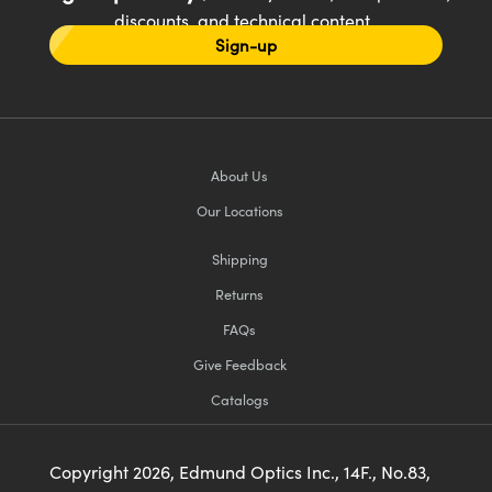
discounts, and technical content
Sign-up
About Us
Our Locations
Shipping
Returns
FAQs
Give Feedback
Catalogs
Copyright
2026
, Edmund Optics Inc., 14F., No.83,