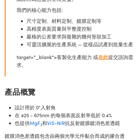
我們的核心能力包括:
尺寸定制、材料定制、鍍膜定制等
高精度表面質量與平整度控制
嚴格的公差要求與復雜的幾何形狀加工
可靈活擴展的生產系統 — 從樣品試產到批量生產
target="_blank">客製化生產能力 或
在此
提交諮詢需
求。
產品概覽
設計用於 0°入射角
在 425 - 675nm 的每個表面反射率低於 0.4%
也提供
MgF
和
VIS-NIR
抗反射鍍膜鍍消色差透鏡
2
鍍膜消色差透鏡包含由兩個光學元件黏合而成的膠合透