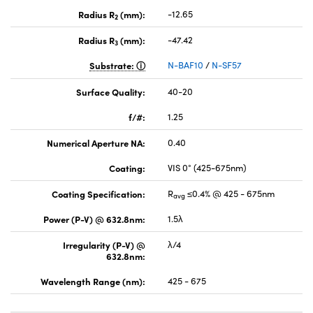
Radius R
(mm):
-12.65
2
Radius R
(mm):
-47.42
3
Substrate:
N-BAF10
/
N-SF57
Surface Quality:
40-20
f/#:
1.25
Numerical Aperture NA:
0.40
Coating:
VIS 0° (425-675nm)
Coating Specification:
R
≤0.4% @ 425 - 675nm
avg
Power (P-V) @ 632.8nm:
1.5λ
Irregularity (P-V) @
λ/4
632.8nm:
Wavelength Range (nm):
425 - 675