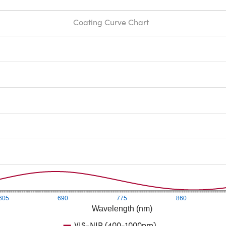
Coating Curve Chart
605
690
775
860
Wavelength (nm)
VIS-NIR (400-1000nm)