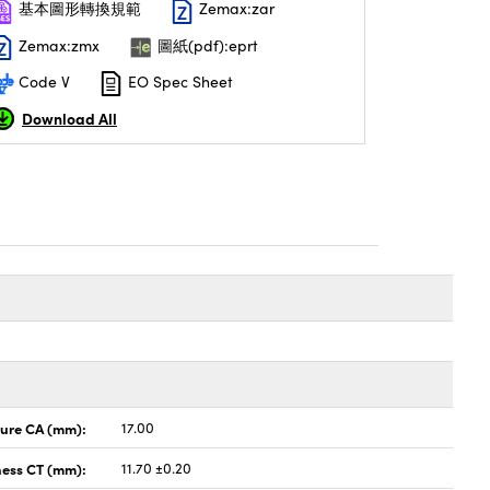
基本圖形轉換規範
Zemax:zar
Zemax:zmx
圖紙(pdf):eprt
Code V
EO Spec Sheet
Download All
ture CA (mm):
17.00
ness CT (mm):
11.70 ±0.20