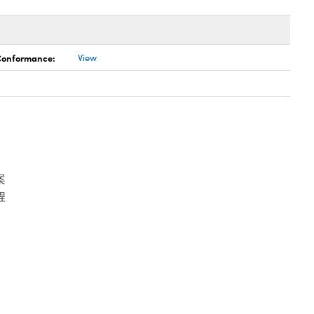
 Conformance:
View
案
程