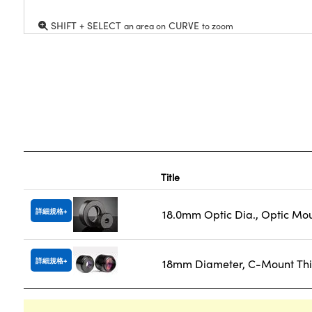
SHIFT + SELECT
CURVE
an area on
to zoom
Title
詳細規格
18.0mm Optic Dia., Optic Mo
詳細規格
18mm Diameter, C-Mount Thi