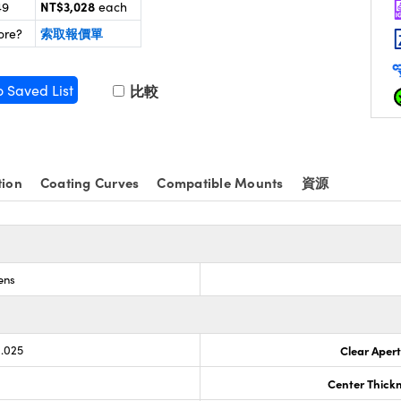
NT$3,028
49
each
索取報價單
ore?
o Saved List
比較
tion
Coating Curves
Compatible Mounts
資源
ens
0.025
Clear Aper
Center Thick