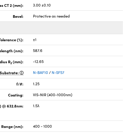
ss CT 2 (mm):
3.00 ±0.10
Bevel:
Protective as needed
Tolerance (%):
±1
elength (nm):
587.6
dius R
(mm):
-12.65
2
Substrate:
N-BAF10
/
N-SF57
f/#:
1.25
Coating:
VIS-NIR (400-1000nm)
) @ 632.8nm:
1.5λ
 Range (nm):
400 - 1000