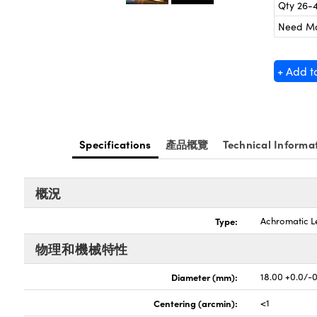
Qty 26-
Need M
+ Add t
Specifications
產品概覽
Technical Informa
概況
Type:
Achromatic L
物理和機械特性
Diameter (mm):
18.00 +0.0/-
Centering (arcmin):
<1