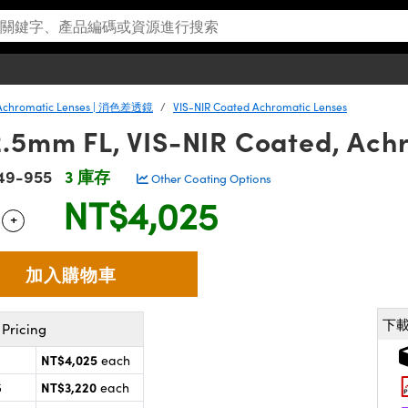
Achromatic Lenses | 消色差透鏡
VIS-NIR Coated Achromatic Lenses
2.5mm FL, VIS-NIR Coated, Ach
49-955
3 庫存
Other Coating Options
NT$4,025
+
 Selector
Use the plus and minus buttons to adjust the quantity.
下
Pricing
NT$4,025
each
NT$3,220
5
each