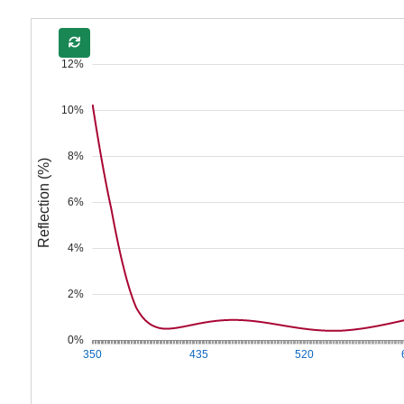
12%
10%
8%
Reflection (%)
6%
4%
2%
0%
350
435
520