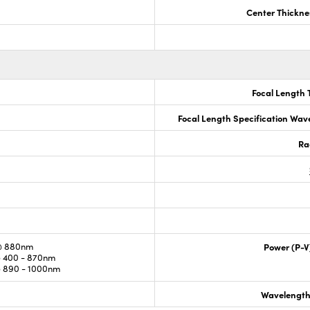
Center Thickne
Focal Length 
Focal Length Specification Wav
Ra
@ 880nm
Power (P-V
 400 - 870nm
 890 - 1000nm
Wavelength