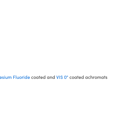
sium Fluoride
coated and
VIS 0°
coated achromats