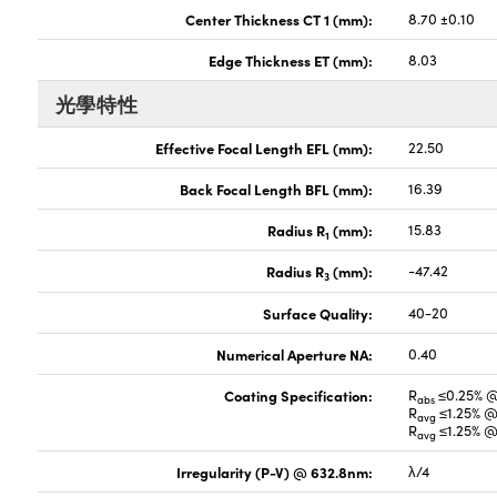
Center Thickness CT 1 (mm):
8.70 ±0.10
Edge Thickness ET (mm):
8.03
光學特性
Effective Focal Length EFL (mm):
22.50
Back Focal Length BFL (mm):
16.39
Radius R
(mm):
15.83
1
Radius R
(mm):
-47.42
3
Surface Quality:
40-20
Numerical Aperture NA:
0.40
Coating Specification:
R
≤0.25% 
abs
R
≤1.25% @
avg
R
≤1.25% @
avg
Irregularity (P-V) @ 632.8nm:
λ/4