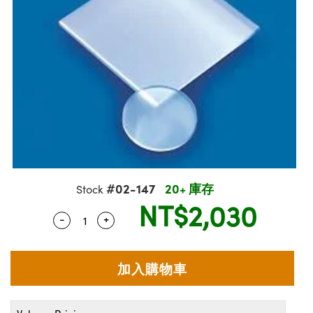
ssemblies | 光學組装
msplitters | 雷射分光鏡
e Objectives | 反射物鏡
echnologies
llumination
nd Production
Test Targets
aphy | 影視製作和高級攝影
ng Cameras | IDS 相機
ig and Roughness Standards | 表面
 儲存
s
糙度標準
 Test Targets
tical Components | SCHOTT 光學
croscopy | 雷射顯微鏡
 Objectives
R
Testing and Detection
ens Accessories | 成像鏡頭配件
on Labs Cameras™ | Lucid Vision
 | 實驗室套件
echanics
ent Tools | 量測工具
 Testing and Detection
and Isolators | 晶體和隔離器
y Cameras
rial Processing
 Lab and Production | 清倉實驗室
ety | 雷射防護
 Optics | 紅外線光學產品
品
Cameras | Pixelink 相機
ptical Components | 主動光學元件
ed Lab and Production | 重新認證實
arization | 雷射偏光片
py Lighting |顯微鏡照明
oherence Tomography
ner
| 磁性裝置
線用品
cs | 光纖
s
g and Detection
sms | 雷射稜鏡
py Systems| 體視顯微鏡系統
nd Production
ics | 雷射光學
s
Optics
y Filters | 顯微鏡濾光片
 Optics | 超快光學
ameras
#02-147
20+ 庫存
Stock
Zoom Lenses | 變焦鏡頭模組
ng Development Systems
NT$2,030
eam Sputtering) Coated Optics |
as
-
+
Quantity Selector
Use the plus and minus buttons to adjust 
py Targets | 顯微鏡標靶
hoto-Optical Company
子束濺鍍）鍍膜光學元件
 Cameras
and Stage Micrometers | 刻劃板或鏡
e Optical Elements (DOE) | 繞射光學
cessories and Optomechanics | 相
py Mechanics | 顯微鏡用結構件
s