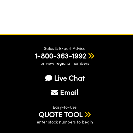
Sales & Expert Advice
1-800-363-1992
or view
regional numbers
Live Chat
Email
Easy-to-Use
QUOTE TOOL
enter stock numbers to begin