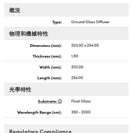
nnovations (UFI)
概況
Type:
Ground Glass Diffuser
物理和機械特性
Dimensions (mm):
203.00 x 254.00
Thickness (mm):
1.60
Width (mm):
203.00
Length (mm):
254.00
光學特性
Substrate:
Float Glass
Wavelength Range (nm):
350 - 2000
Regulatory Compliance