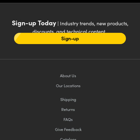
Sign-up Today
| Industry trends, new products,
discounts, and technical content
Sign-up
About Us
Our Locations
Shipping
Returns
FAQs
Give Feedback
Catalogs