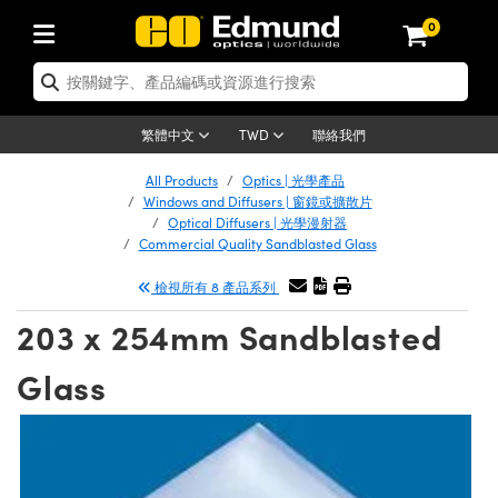
0
tics | 光學產品
er Optics | 雷射光學
tomechanics | 光機組件
croscopy | 顯微鏡
ers | 雷射
ging Lenses | 成像鏡頭
meras | 相機
ts and Illumination | 照明
t Targets | 測試板
ting and Detection | 測試與監測
 and Production | 實驗室和生產
按應用選購
p By Brand
w Products | 新品專區
earance | 清倉品
ertified Products | 重新認證產品
nses | 透鏡
rrors | 雷射反射鏡
tem | 鏡筒系統
tics® Objectives
rces | 雷射光源
al Length Lenses | 定焦鏡頭
as
ision Lighting | 機器視覺光源
n Test Targets | 解析度測試板
g
®
s
Laser Optics
聯絡我們
繁體中文
TWD
etrology | 光學度量
leaning | 清潔用品
ied Optics | 重新認證光學產品
irrors | 反射鏡
ses | 雷射透鏡
Cage System | 光學籠式系統
bjectives | Mitutoyo 物鏡
surement and Electronics | 雷射量
ic Lenses | 遠心鏡頭
thernet Cameras | Gigabit乙太網相
py Lighting |顯微鏡照明
n Test Targets | 畸變測試版
ing
n
Optics
e Optics | 清倉光學產品
All Products
Optics | 光學產品
品
ision Solutions | 機器視覺方案
t Handling Tools | 零件夾持用品
ied Optomechanics | 重新認證光機組
Windows and Diffusers | 窗鏡或擴散片
and Diffusers | 窗鏡或擴散片
ndow | 雷射光窗鏡
 Optical Mounts | 台式光學安裝座
bjectives | Olympus 物鏡
 (S-Mount Lenses) | M12 鏡頭 (S 接
opy Lighting | 寬譜光源
lysis & Stage Micrometers | 圖像分
ameras
echanics
e Optomechanics | 清倉光機組件
Optical Diffusers | 光學漫射器
Commercial Quality Sandblasted Glass
ics | 雷射光學
as | FLIR 相機
試板
surement and Electronics | 雷射量
ools | 通用工具
ilters | 光學濾光片
ters | 雷射濾光片
 System | 臺式系統
ctives | Nikon 物鏡
rces | 雷射光源
opy | 光譜儀
scopy
品
ed Lasers | 重新認證雷射
檢視所有 8 產品系列
lifiers
iable Magnification Lenses
alsa Cameras | Teledyne Dalsa 相
ray Level Test Targets | 色卡測試板
dhesives | 光學膠
ion Optics | 偏振光學元件
 Optics | 超快光學
ables and Breadboards | 光學平臺和
ctives | ZEISS 物鏡
ht Sources | 其他光源
onal Imaging
ng Lenses
e Microscopy | 清倉顯微鏡
 | 探測器
ied Microscopy | 重新認證顯微鏡
203 x 254mm Sandblasted
ety | 雷射防護
e Objectives | 顯微鏡物鏡
ets | USAF 測試版
ackened Products | Acktar 黑色吸光
ters | 分光鏡
束器
 Upright Microscopes
ion Accessories | 光源配件
Imaging
ras
e Imaging Lenses | 清倉成像鏡頭
Lumenera Microscopy Cameras
s | 放大器
ed Imaging Lenses | 重新認證成像鏡
Glass
 Stages | 電動平臺
chanics | 雷射用光機模組
ses
ings
稜鏡
tical Assemblies | 雷射光學元件組装
rrected Objectives
nation
al Imaging
nation
e Cameras | 清倉相機
on Cameras | Allied Vision 相機
ers | 光度計
Material | 暗室器材
ages and Slides | 平臺和滑塊
essories | 雷射配件
 Lenses for Harsh Environments
| 刻劃板
ied Cameras | 重新認證相機
on Gratings | 繞射光柵
am Shaping | 雷射光束整形
njugate Objectives | 有限共軛物鏡
on Microscopy
g and Detection
 Illumination | 清倉照明
eras | Basler 相機
opy | 光譜儀
and Accessories | UV固化設備
 Apertures | 光圈類
Production | 實驗室和生產線
oduction and Advanced
ed Illumination | 重新認證照明