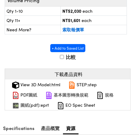
Volume Pricing
® Optical Components
d Interface Cameras | 高速接口相
 | 目鏡
NT$2,030
Qty 1-10
each
on Labs™
NT$1,601
Qty 11+
each
nses and Couplers | 中繼鏡或耦合鏡
ameras | 模擬相機
索取報價單
Need More?
d Direct Microscopes | 袖珍顯微鏡
ameras
微鏡
+ Add to Saved List
Systems | 成像系統
比較
ics
s | 放大鏡
ras
scopy
下載產品資料
n Gratings™
View 3D Model:html
STEP:step
PDF圖紙
基本圖形轉換規範
規格
AX
圖紙(pdf):eprt
EO Spec Sheet
tical Components | SCHOTT 光學
Specifications
產品概覽
資源