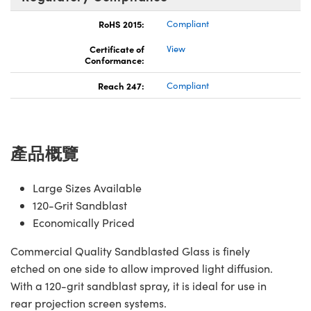
RoHS 2015:
Compliant
Certificate of
View
Conformance:
Reach 247:
Compliant
產品概覽
Large Sizes Available
120-Grit Sandblast
Economically Priced
Commercial Quality Sandblasted Glass is finely
etched on one side to allow improved light diffusion.
With a 120-grit sandblast spray, it is ideal for use in
rear projection screen systems.