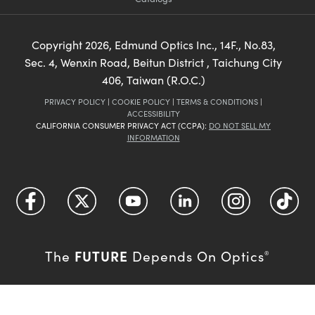
Copyright
2026
, Edmund Optics Inc., 14F., No.83,
Sec. 4, Wenxin Road, Beitun District , Taichung City
406, Taiwan (R.O.C.)
PRIVACY POLICY
|
COOKIE POLICY
|
TERMS & CONDITIONS
|
ACCESSIBILITY
CALIFORNIA CONSUMER PRIVACY ACT (CCPA):
DO NOT SELL MY
INFORMATION
FUTURE
The
Depends On Optics
®