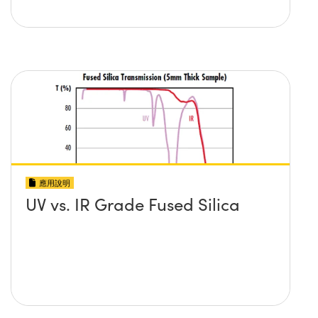
應用說明
UV vs. IR Grade Fused Silica