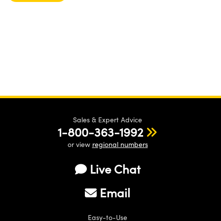
Sales & Expert Advice
1-800-363-1992
or view
regional numbers
Live Chat
Email
Easy-to-Use