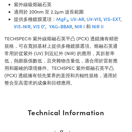
紫外線級熔融石英
適用於 200nm 至 2.2µm 波長範圍
提供多種鍍膜選項：
MgF
,
UV-AR
,
UV-VIS
,
VIS-EXT
,
2
VIS-NIR
,
VIS 0°
,
YAG-BBAR
,
NIR I
和
NIR II
TECHSPEC® 紫外線熔融石英平凸 (PCX) 透鏡擁有精密
規格，可在寬頻基材上提供多種鍍膜選項。熔融石英通
常用於從紫外 (UV) 到近紅外 (NIR) 的應用，其折射率
低，熱膨脹係數低，且夾雜物含量低，適合用於雷射應
用和嚴峻的環境條件。TECHSPEC 紫外熔融石英平凸
(PCX) 透鏡擁有領先業界的直徑和共軸性規格，適用於
整合至高需求的成像和目標應用。
Technical Information