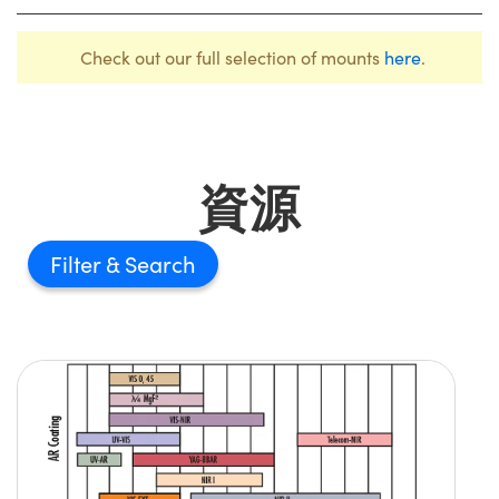
Check out our full selection of mounts
here
.
資源
Filter