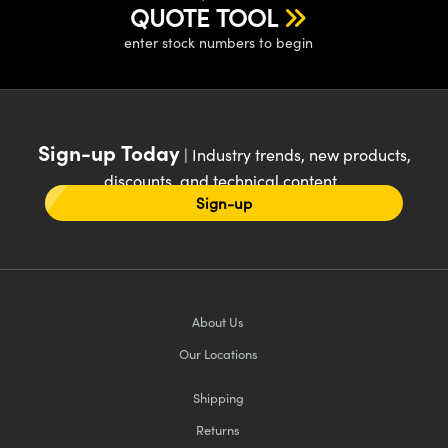
QUOTE TOOL
enter stock numbers to begin
Sign-up Today
| Industry trends, new products,
discounts, and technical content
Sign-up
About Us
Our Locations
Shipping
Returns
FAQs