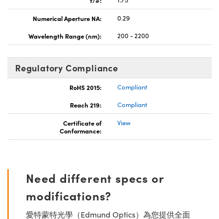
Numerical Aperture NA:
0.29
Wavelength Range (nm):
200 - 2200
Regulatory Compliance
RoHS 2015:
Compliant
Reach 219:
Compliant
Certificate of
View
Conformance:
Need different specs or
modifications?
愛特蒙特光學（Edmund Optics）為您提供全面