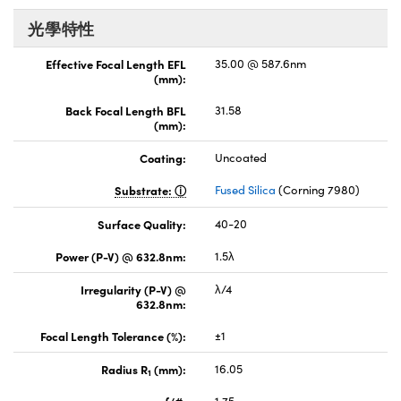
光學特性
Effective Focal Length EFL
35.00 @ 587.6nm
(mm):
Back Focal Length BFL
31.58
(mm):
Coating:
Uncoated
Substrate:
Fused Silica
(Corning 7980)
Surface Quality:
40-20
Power (P-V) @ 632.8nm:
1.5λ
Irregularity (P-V) @
λ/4
632.8nm:
Focal Length Tolerance (%):
±1
Radius R
(mm):
16.05
1
f/#:
1.75