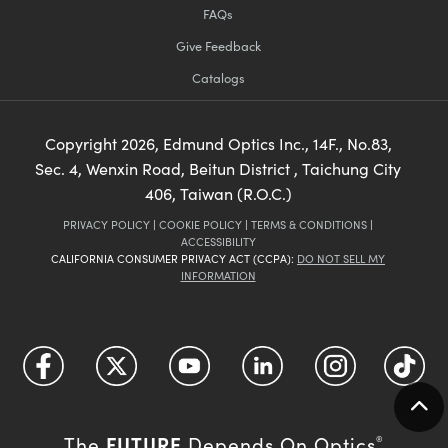
Give Feedback
Catalogs
Copyright
2026
, Edmund Optics Inc., 14F., No.83,
Sec. 4, Wenxin Road, Beitun District , Taichung City
406, Taiwan (R.O.C.)
PRIVACY POLICY
|
COOKIE POLICY
|
TERMS & CONDITIONS
|
ACCESSIBILITY
CALIFORNIA CONSUMER PRIVACY ACT (CCPA):
DO NOT SELL MY
INFORMATION
FUTURE
The
Depends On Optics
®