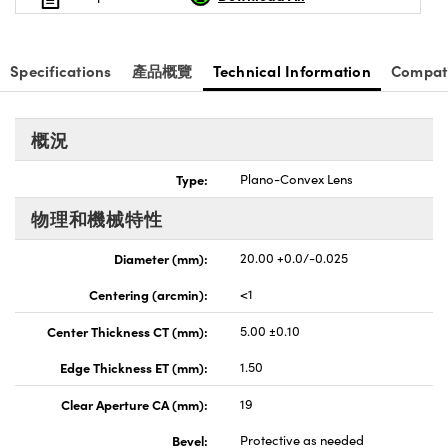
nnovations (UFI)
Specifications
產品概覽
Technical Information
Compat
概況
Type:
Plano-Convex Lens
物理和機械特性
Diameter (mm):
20.00 +0.0/-0.025
Centering (arcmin):
<1
Center Thickness CT (mm):
5.00 ±0.10
Edge Thickness ET (mm):
1.50
Clear Aperture CA (mm):
19
Bevel:
Protective as needed