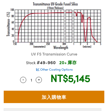
ssemblies | 光學組装
msplitters | 雷射分光鏡
e Objectives | 反射物鏡
echnologies
llumination
nd Production
Test Targets
aphy | 影視製作和高級攝影
ng Cameras | IDS 相機
ig and Roughness Standards | 表面
 儲存
s
糙度標準
 Test Targets
tical Components | SCHOTT 光學
croscopy | 雷射顯微鏡
 Objectives
R
Testing and Detection
ens Accessories | 成像鏡頭配件
on Labs Cameras™ | Lucid Vision
 | 實驗室套件
echanics
ent Tools | 量測工具
 Testing and Detection
and Isolators | 晶體和隔離器
y Cameras
rial Processing
 Lab and Production | 清倉實驗室
ety | 雷射防護
 Optics | 紅外線光學產品
品
Cameras | Pixelink 相機
ptical Components | 主動光學元件
ed Lab and Production | 重新認證實
arization | 雷射偏光片
py Lighting |顯微鏡照明
oherence Tomography
ner
| 磁性裝置
線用品
cs | 光纖
s
g and Detection
sms | 雷射稜鏡
py Systems| 體視顯微鏡系統
nd Production
UV FS Transmission Curve
ics | 雷射光學
s
#49-960
20+ 庫存
Optics
y Filters | 顯微鏡濾光片
Stock
 Optics | 超快光學
ameras
Other Coating Options
Zoom Lenses | 變焦鏡頭模組
ng Development Systems
NT$5,145
eam Sputtering) Coated Optics |
-
+
Quantity Selector
Use the plus and minus buttons to adjust
as
py Targets | 顯微鏡標靶
hoto-Optical Company
子束濺鍍）鍍膜光學元件
 Cameras
and Stage Micrometers | 刻劃板或鏡
e Optical Elements (DOE) | 繞射光學
cessories and Optomechanics | 相
py Mechanics | 顯微鏡用結構件
s
Volume Pricing