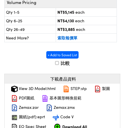
® Optical Components
d Interface Cameras | 高速接口相
NT$5,145
Qty 1-5
each
 | 目鏡
on Labs™
NT$4,130
Qty 6-25
each
nses and Couplers | 中繼鏡或耦合鏡
ameras | 模擬相機
NT$3,885
Qty 26-49
each
索取報價單
Need More?
d Direct Microscopes | 袖珍顯微鏡
ameras
微鏡
Systems | 成像系統
+ Add to Saved List
ics
s | 放大鏡
比較
ras
scopy
下載產品資料
n Gratings™
View 3D Model:html
STEP:stp
製圖
AX
PDF圖紙
基本圖形轉換規範
tical Components | SCHOTT 光學
Zemax:zar
Zemax:zmx
圖紙(pdf):eprt
Code V
Download All
EO Spec Sheet