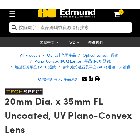
0
tics | 光學產品
er Optics | 雷射光學
tomechanics | 光機組件
croscopy | 顯微鏡
ers | 雷射
ging Lenses | 成像鏡頭
meras | 相機
ts and Illumination | 照明
t Targets | 測試板
ting and Detection | 測試與監測
 and Production | 實驗室和生產
按應用選購
p By Brand
w Products | 新品專區
earance | 清倉品
ertified Products | 重新認證產品
nses | 透鏡
rrors | 雷射反射鏡
tem | 鏡筒系統
tics® Objectives
rces | 雷射光源
al Length Lenses | 定焦鏡頭
as
ision Lighting | 機器視覺光源
n Test Targets | 解析度測試板
g
®
s
Laser Optics
聯絡我們
繁體中文
TWD
etrology | 光學度量
leaning | 清潔用品
ied Optics | 重新認證光學產品
irrors | 反射鏡
ses | 雷射透鏡
Cage System | 光學籠式系統
bjectives | Mitutoyo 物鏡
surement and Electronics | 雷射量
ic Lenses | 遠心鏡頭
thernet Cameras | Gigabit乙太網相
py Lighting |顯微鏡照明
n Test Targets | 畸變測試版
ing
n
Optics
e Optics | 清倉光學產品
All Products
Optics | 光學產品
Optical Lenses | 透鏡
品
ision Solutions | 機器視覺方案
t Handling Tools | 零件夾持用品
ied Optomechanics | 重新認證光機組
Plano-Convex (PCX) Lenses | 平凸 (PCX) 透鏡
and Diffusers | 窗鏡或擴散片
ndow | 雷射光窗鏡
 Optical Mounts | 台式光學安裝座
bjectives | Olympus 物鏡
 (S-Mount Lenses) | M12 鏡頭 (S 接
opy Lighting | 寬譜光源
lysis & Stage Micrometers | 圖像分
ameras
echanics
e Optomechanics | 清倉光機組件
熔融石英平凸 (PCX) 透鏡
紫外線熔融石英平凸 (PCX) 透鏡 - 未鍍膜
ics | 雷射光學
as | FLIR 相機
試板
surement and Electronics | 雷射量
ools | 通用工具
檢視所有 75 產品系列
ilters | 光學濾光片
ters | 雷射濾光片
 System | 臺式系統
ctives | Nikon 物鏡
rces | 雷射光源
opy | 光譜儀
scopy
品
ed Lasers | 重新認證雷射
lifiers
iable Magnification Lenses
alsa Cameras | Teledyne Dalsa 相
ray Level Test Targets | 色卡測試板
dhesives | 光學膠
ion Optics | 偏振光學元件
 Optics | 超快光學
ables and Breadboards | 光學平臺和
ctives | ZEISS 物鏡
ht Sources | 其他光源
onal Imaging
ng Lenses
e Microscopy | 清倉顯微鏡
 | 探測器
ied Microscopy | 重新認證顯微鏡
20mm Dia. x 35mm FL
ety | 雷射防護
e Objectives | 顯微鏡物鏡
ets | USAF 測試版
ackened Products | Acktar 黑色吸光
ters | 分光鏡
束器
 Upright Microscopes
ion Accessories | 光源配件
Imaging
ras
e Imaging Lenses | 清倉成像鏡頭
Lumenera Microscopy Cameras
s | 放大器
ed Imaging Lenses | 重新認證成像鏡
Uncoated, UV Plano-Convex
 Stages | 電動平臺
chanics | 雷射用光機模組
ses
ings
稜鏡
tical Assemblies | 雷射光學元件組装
rrected Objectives
nation
al Imaging
nation
e Cameras | 清倉相機
on Cameras | Allied Vision 相機
ers | 光度計
Material | 暗室器材
Lens
ages and Slides | 平臺和滑塊
essories | 雷射配件
 Lenses for Harsh Environments
| 刻劃板
ied Cameras | 重新認證相機
on Gratings | 繞射光柵
am Shaping | 雷射光束整形
njugate Objectives | 有限共軛物鏡
on Microscopy
g and Detection
 Illumination | 清倉照明
eras | Basler 相機
opy | 光譜儀
and Accessories | UV固化設備
 Apertures | 光圈類
Production | 實驗室和生產線
oduction and Advanced
ed Illumination | 重新認證照明