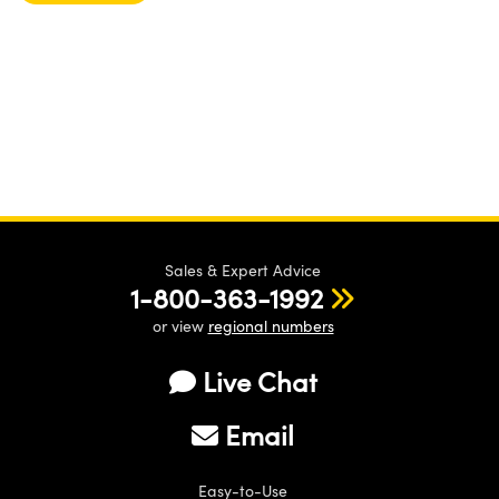
Sales & Expert Advice
1-800-363-1992
or view
regional numbers
Live Chat
Email
Easy-to-Use