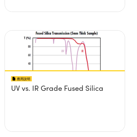
應用說明
UV vs. IR Grade Fused Silica