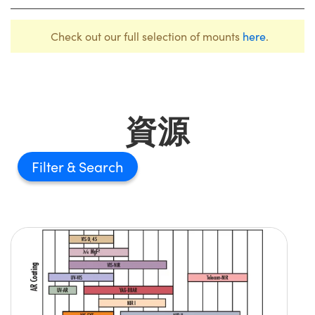
Check out our full selection of mounts
here
.
資源
Filter