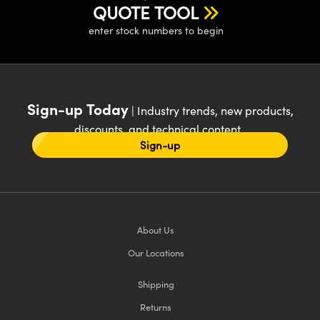
QUOTE TOOL
enter stock numbers to begin
Sign-up Today
| Industry trends, new products,
discounts, and technical content
Sign-up
About Us
Our Locations
Shipping
Returns
FAQs