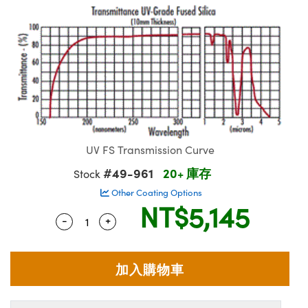
ssemblies | 光學組装
msplitters | 雷射分光鏡
e Objectives | 反射物鏡
echnologies
llumination
nd Production
Test Targets
aphy | 影視製作和高級攝影
ng Cameras | IDS 相機
ig and Roughness Standards | 表面
 儲存
s
糙度標準
 Test Targets
tical Components | SCHOTT 光學
croscopy | 雷射顯微鏡
 Objectives
R
Testing and Detection
ens Accessories | 成像鏡頭配件
on Labs Cameras™ | Lucid Vision
 | 實驗室套件
echanics
ent Tools | 量測工具
 Testing and Detection
and Isolators | 晶體和隔離器
y Cameras
rial Processing
 Lab and Production | 清倉實驗室
ety | 雷射防護
 Optics | 紅外線光學產品
品
Cameras | Pixelink 相機
ptical Components | 主動光學元件
ed Lab and Production | 重新認證實
arization | 雷射偏光片
py Lighting |顯微鏡照明
oherence Tomography
ner
| 磁性裝置
線用品
cs | 光纖
s
g and Detection
sms | 雷射稜鏡
py Systems| 體視顯微鏡系統
nd Production
UV FS Transmission Curve
ics | 雷射光學
s
#49-961
20+ 庫存
Optics
y Filters | 顯微鏡濾光片
Stock
 Optics | 超快光學
ameras
Other Coating Options
Zoom Lenses | 變焦鏡頭模組
ng Development Systems
NT$5,145
eam Sputtering) Coated Optics |
-
+
Quantity Selector
Use the plus and minus buttons to adjust
as
py Targets | 顯微鏡標靶
hoto-Optical Company
子束濺鍍）鍍膜光學元件
 Cameras
and Stage Micrometers | 刻劃板或鏡
e Optical Elements (DOE) | 繞射光學
cessories and Optomechanics | 相
py Mechanics | 顯微鏡用結構件
s
Volume Pricing