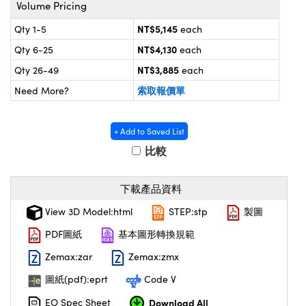
® Optical Components
d Interface Cameras | 高速接口相
NT$5,145
Qty 1-5
each
 | 目鏡
on Labs™
NT$4,130
Qty 6-25
each
nses and Couplers | 中繼鏡或耦合鏡
ameras | 模擬相機
NT$3,885
Qty 26-49
each
索取報價單
Need More?
d Direct Microscopes | 袖珍顯微鏡
ameras
微鏡
Systems | 成像系統
+ Add to Saved List
ics
s | 放大鏡
比較
ras
scopy
下載產品資料
n Gratings™
View 3D Model:html
STEP:stp
製圖
AX
PDF圖紙
基本圖形轉換規範
tical Components | SCHOTT 光學
Zemax:zar
Zemax:zmx
圖紙(pdf):eprt
Code V
Download All
EO Spec Sheet