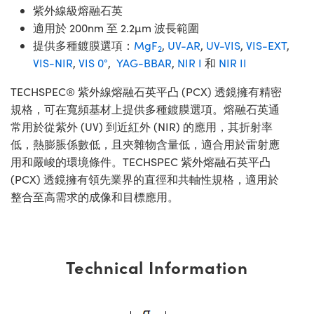
紫外線級熔融石英
適用於 200nm 至 2.2µm 波長範圍
提供多種鍍膜選項：
MgF
,
UV-AR
,
UV-VIS
,
VIS-EXT
,
2
VIS-NIR
,
VIS 0°
,
YAG-BBAR
,
NIR I
和
NIR II
TECHSPEC® 紫外線熔融石英平凸 (PCX) 透鏡擁有精密
規格，可在寬頻基材上提供多種鍍膜選項。熔融石英通
常用於從紫外 (UV) 到近紅外 (NIR) 的應用，其折射率
低，熱膨脹係數低，且夾雜物含量低，適合用於雷射應
用和嚴峻的環境條件。TECHSPEC 紫外熔融石英平凸
(PCX) 透鏡擁有領先業界的直徑和共軸性規格，適用於
整合至高需求的成像和目標應用。
Technical Information