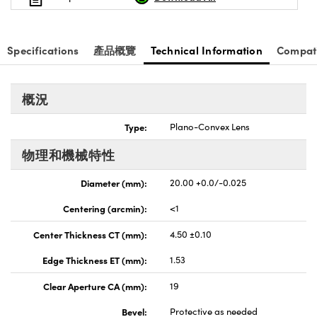
nnovations (UFI)
Specifications
產品概覽
Technical Information
Compat
概況
Type:
Plano-Convex Lens
物理和機械特性
Diameter (mm):
20.00 +0.0/-0.025
Centering (arcmin):
<1
Center Thickness CT (mm):
4.50 ±0.10
Edge Thickness ET (mm):
1.53
Clear Aperture CA (mm):
19
Bevel:
Protective as needed