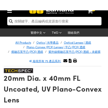
0
tics | 光學產品
er Optics | 雷射光學
tomechanics | 光機組件
croscopy | 顯微鏡
ers | 雷射
ging Lenses | 成像鏡頭
meras | 相機
ts and Illumination | 照明
t Targets | 測試板
ting and Detection | 測試與監測
 and Production | 實驗室和生產
按應用選購
p By Brand
w Products | 新品專區
earance | 清倉品
ertified Products | 重新認證產品
nses | 透鏡
rrors | 雷射反射鏡
tem | 鏡筒系統
tics® Objectives
rces | 雷射光源
al Length Lenses | 定焦鏡頭
as
ision Lighting | 機器視覺光源
n Test Targets | 解析度測試板
g
®
s
Laser Optics
聯絡我們
繁體中文
TWD
etrology | 光學度量
leaning | 清潔用品
ied Optics | 重新認證光學產品
irrors | 反射鏡
ses | 雷射透鏡
Cage System | 光學籠式系統
bjectives | Mitutoyo 物鏡
surement and Electronics | 雷射量
ic Lenses | 遠心鏡頭
thernet Cameras | Gigabit乙太網相
py Lighting |顯微鏡照明
n Test Targets | 畸變測試版
ing
n
Optics
e Optics | 清倉光學產品
All Products
Optics | 光學產品
Optical Lenses | 透鏡
品
ision Solutions | 機器視覺方案
t Handling Tools | 零件夾持用品
ied Optomechanics | 重新認證光機組
Plano-Convex (PCX) Lenses | 平凸 (PCX) 透鏡
and Diffusers | 窗鏡或擴散片
ndow | 雷射光窗鏡
 Optical Mounts | 台式光學安裝座
bjectives | Olympus 物鏡
 (S-Mount Lenses) | M12 鏡頭 (S 接
opy Lighting | 寬譜光源
lysis & Stage Micrometers | 圖像分
ameras
echanics
e Optomechanics | 清倉光機組件
熔融石英平凸 (PCX) 透鏡
紫外線熔融石英平凸 (PCX) 透鏡 - 未鍍膜
ics | 雷射光學
as | FLIR 相機
試板
surement and Electronics | 雷射量
ools | 通用工具
檢視所有 75 產品系列
ilters | 光學濾光片
ters | 雷射濾光片
 System | 臺式系統
ctives | Nikon 物鏡
rces | 雷射光源
opy | 光譜儀
scopy
品
ed Lasers | 重新認證雷射
lifiers
iable Magnification Lenses
alsa Cameras | Teledyne Dalsa 相
ray Level Test Targets | 色卡測試板
dhesives | 光學膠
ion Optics | 偏振光學元件
 Optics | 超快光學
ables and Breadboards | 光學平臺和
ctives | ZEISS 物鏡
ht Sources | 其他光源
onal Imaging
ng Lenses
e Microscopy | 清倉顯微鏡
 | 探測器
ied Microscopy | 重新認證顯微鏡
20mm Dia. x 40mm FL
ety | 雷射防護
e Objectives | 顯微鏡物鏡
ets | USAF 測試版
ackened Products | Acktar 黑色吸光
ters | 分光鏡
束器
 Upright Microscopes
ion Accessories | 光源配件
Imaging
ras
e Imaging Lenses | 清倉成像鏡頭
Lumenera Microscopy Cameras
s | 放大器
ed Imaging Lenses | 重新認證成像鏡
Uncoated, UV Plano-Convex
 Stages | 電動平臺
chanics | 雷射用光機模組
ses
ings
稜鏡
tical Assemblies | 雷射光學元件組装
rrected Objectives
nation
al Imaging
nation
e Cameras | 清倉相機
on Cameras | Allied Vision 相機
ers | 光度計
Material | 暗室器材
Lens
ages and Slides | 平臺和滑塊
essories | 雷射配件
 Lenses for Harsh Environments
| 刻劃板
ied Cameras | 重新認證相機
on Gratings | 繞射光柵
am Shaping | 雷射光束整形
njugate Objectives | 有限共軛物鏡
on Microscopy
g and Detection
 Illumination | 清倉照明
eras | Basler 相機
opy | 光譜儀
and Accessories | UV固化設備
 Apertures | 光圈類
Production | 實驗室和生產線
oduction and Advanced
ed Illumination | 重新認證照明