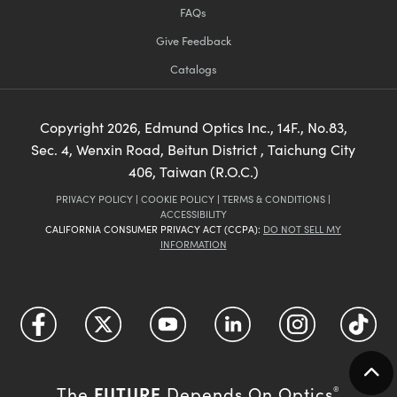
Give Feedback
Catalogs
Copyright
2026
, Edmund Optics Inc., 14F., No.83,
Sec. 4, Wenxin Road, Beitun District , Taichung City
406, Taiwan (R.O.C.)
PRIVACY POLICY
|
COOKIE POLICY
|
TERMS & CONDITIONS
|
ACCESSIBILITY
CALIFORNIA CONSUMER PRIVACY ACT (CCPA):
DO NOT SELL MY
INFORMATION
FUTURE
The
Depends On Optics
®