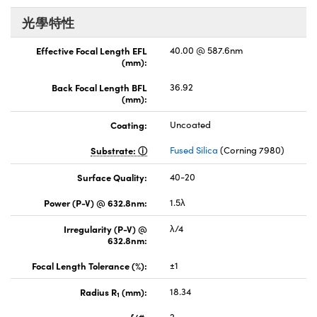
光學特性
Effective Focal Length EFL
40.00 @ 587.6nm
(mm):
Back Focal Length BFL
36.92
(mm):
Coating:
Uncoated
Substrate:
Fused Silica
(Corning 7980)
Surface Quality:
40-20
Power (P-V) @ 632.8nm:
1.5λ
Irregularity (P-V) @
λ/4
632.8nm:
Focal Length Tolerance (%):
±1
Radius R
(mm):
18.34
1
f/#:
2