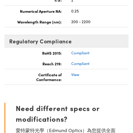
Numerical Aperture NA:
0.25
Wavelength Range (nm):
200 - 2200
Regulatory Compliance
RoHS 2015:
Compliant
Reach 219:
Compliant
Certificate of
View
Conformance:
Need different specs or
modifications?
愛特蒙特光學（Edmund Optics）為您提供全面