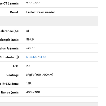
ss CT 2 (mm):
2.00 ±0.10
Bevel:
Protective as needed
Tolerance (%):
±1
elength (nm):
587.6
dius R
(mm):
-25.65
2
Substrate:
N-SSK8
/
SF56
f/#:
2.5
Coating:
MgF
(400-700nm)
2
) @ 632.8nm:
1.5λ
 Range (nm):
400 - 700