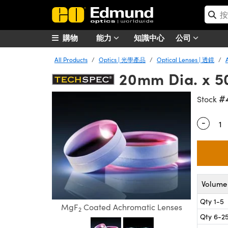
購物
能力
知識中心
公司
All Products
Optics | 光學產品
Optical Lenses | 透鏡
20mm Dia. x 
#
Stock
-
Quantity
Volume 
Qty 1-5
MgF
Coated Achromatic Lenses
2
Qty 6-2