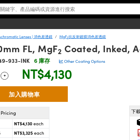
Achromatic Lenses | 消色差透鏡
MgF
抗反射鍍膜消色差透鏡
2
50mm FL, MgF
Coated, Inked, A
2
49-933-INK
6 庫存
Other Coating Options
NT$4,130
+
 Selector
Use the plus and minus buttons to adjust the quantity.
下
Pricing
NT$4,130
each
NT$3,325
5
each