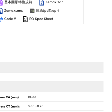
基本圖形轉換規範
Zemax:zar
Zemax:zmx
圖紙(pdf):eprt
Code V
EO Spec Sheet
ture CA (mm):
19.00
ness CT (mm):
6.80 ±0.20