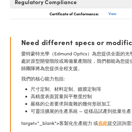
Regulatory Compliance
Certificate of Conformance:
View
Need different specs or modifi
愛特蒙特光學（Edmund Optics）為您提供全
處於原型開發階段或籌備量產階段，我們都能為您提
師團隊將為您提供全程支援。
我們的核心能力包括:
尺寸定制、材料定制、鍍膜定制等
高精度表面質量與平整度控制
嚴格的公差要求與復雜的幾何形狀加工
可靈活擴展的生產系統 — 從樣品試產到批量生產
target="_blank">客製化生產能力 或
在此
提交諮詢需