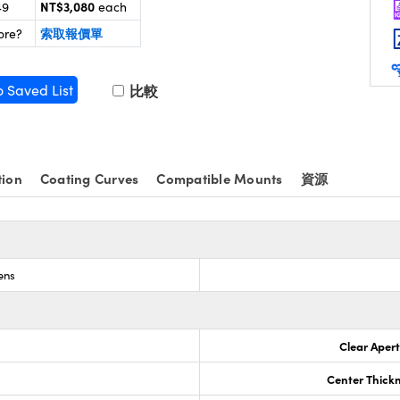
NT$3,080
49
each
索取報價單
ore?
o Saved List
比較
tion
Coating Curves
Compatible Mounts
資源
ens
Clear Aper
Center Thick