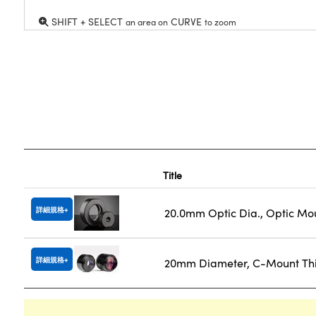
SHIFT + SELECT
CURVE
an area on
to zoom
Title
詳細規格
20.0mm Optic Dia., Optic Mo
詳細規格
20mm Diameter, C-Mount Thi