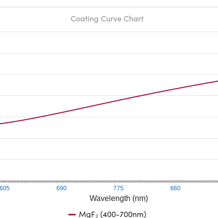
Coating Curve Chart
605
690
775
860
Wavelength (nm)
MgF₂ (400-700nm)