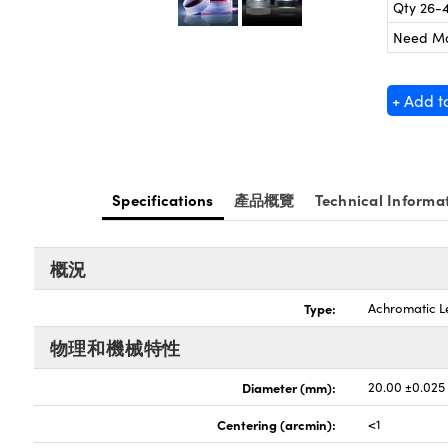
Qty 26-
Need M
+ Add t
Specifications
產品概覽
Technical Informa
概況
Type:
Achromatic L
物理和機械特性
Diameter (mm):
20.00 ±0.025
Centering (arcmin):
<1