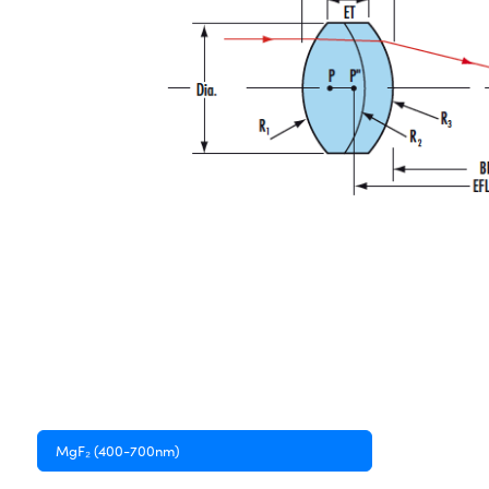
MgF₂ (400-700nm)