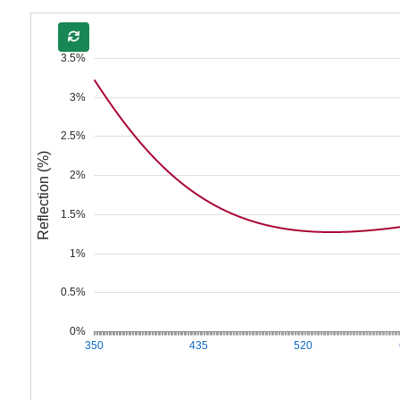
3.5%
3%
2.5%
Reflection (%)
2%
1.5%
1%
0.5%
0%
350
435
520