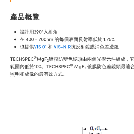
產品概覽
設計用於0°入射角
在 400 - 700nm 的每個表面反射率低於 1.75%
也提供
VIS 0°
和
VIS-NIR
抗反射鍍膜消色差透鏡
®
TECHSPEC
MgF
镀膜防變色鏡頭由兩個光學元件組成，它
2
®
範圍內低於10%。TECHSPEC
MgF
镀膜防色差鏡頭最適合
2
照明和成像的最有效方式。