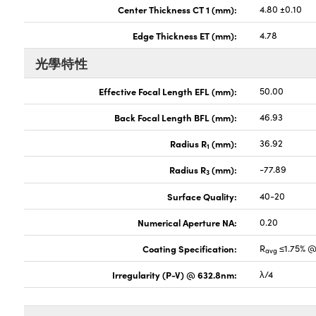
Center Thickness CT 1 (mm):
4.80 ±0.10
Edge Thickness ET (mm):
4.78
光學特性
Effective Focal Length EFL (mm):
50.00
Back Focal Length BFL (mm):
46.93
Radius R
(mm):
36.92
1
Radius R
(mm):
-77.89
3
Surface Quality:
40-20
Numerical Aperture NA:
0.20
Coating Specification:
R
≤1.75% @
avg
Irregularity (P-V) @ 632.8nm:
λ/4