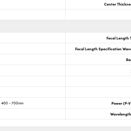
Center Thickne
Focal Length 
Focal Length Specification Wav
Ra
 400 - 700nm
Power (P-V
Wavelength