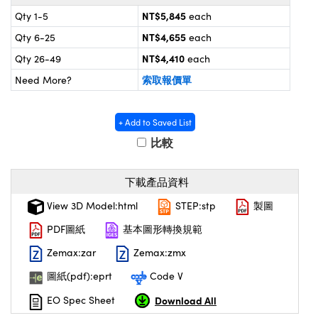
® Optical Components
d Interface Cameras | 高速接口相
NT$5,845
Qty 1-5
each
 | 目鏡
on Labs™
NT$4,655
Qty 6-25
each
nses and Couplers | 中繼鏡或耦合鏡
NT$4,410
Qty 26-49
each
ameras | 模擬相機
索取報價單
Need More?
d Direct Microscopes | 袖珍顯微鏡
ameras
微鏡
Systems | 成像系統
+ Add to Saved List
ics
s | 放大鏡
比較
ras
scopy
下載產品資料
n Gratings™
View 3D Model:html
STEP:stp
製圖
AX
PDF圖紙
基本圖形轉換規範
Zemax:zar
Zemax:zmx
tical Components | SCHOTT 光學
圖紙(pdf):eprt
Code V
Download All
EO Spec Sheet