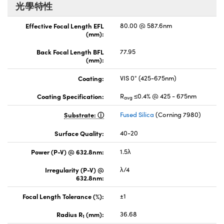
光學特性
Effective Focal Length EFL
80.00 @ 587.6nm
(mm):
Back Focal Length BFL
77.95
(mm):
Coating:
VIS 0° (425-675nm)
Coating Specification:
R
≤0.4% @ 425 - 675nm
avg
Substrate:
Fused Silica
(Corning 7980)
Surface Quality:
40-20
Power (P-V) @ 632.8nm:
1.5λ
Irregularity (P-V) @
λ/4
632.8nm:
Focal Length Tolerance (%):
±1
Radius R
(mm):
36.68
1