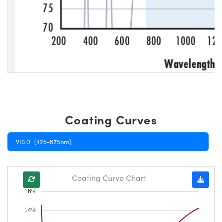
Coating Curves
VIS 0° (425-675nm)
Coating Curve Chart
16%
14%