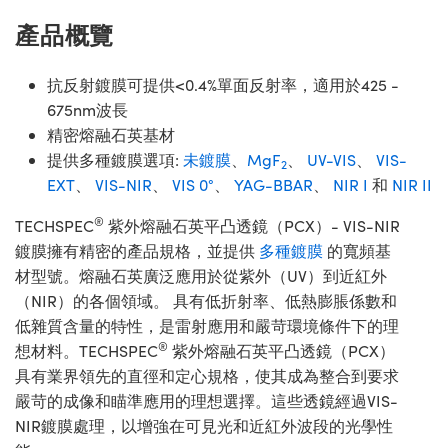
產品概覽
抗反射鍍膜可提供<0.4%單面反射率，適用於425 -
675nm波長
精密熔融石英基材
提供多種鍍膜選項:
未鍍膜
、
MgF
、
UV-VIS
、
VIS-
2
EXT
、
VIS-NIR
、
VIS 0°
、
YAG-BBAR
、
NIR I
和
NIR II
®
TECHSPEC
紫外熔融石英平凸透鏡（PCX）- VIS-NIR
鍍膜擁有精密的產品規格，並提供
多種鍍膜
的寬頻基
材型號。熔融石英廣泛應用於從紫外（UV）到近紅外
（NIR）的各個領域。 具有低折射率、低熱膨脹係數和
低雜質含量的特性，是雷射應用和嚴苛環境條件下的理
®
想材料。TECHSPEC
紫外熔融石英平凸透鏡（PCX）
具有業界領先的直徑和定心規格，使其成為整合到要求
嚴苛的成像和瞄準應用的理想選擇。這些透鏡經過VIS-
NIR鍍膜處理，以增強在可見光和近紅外波段的光學性