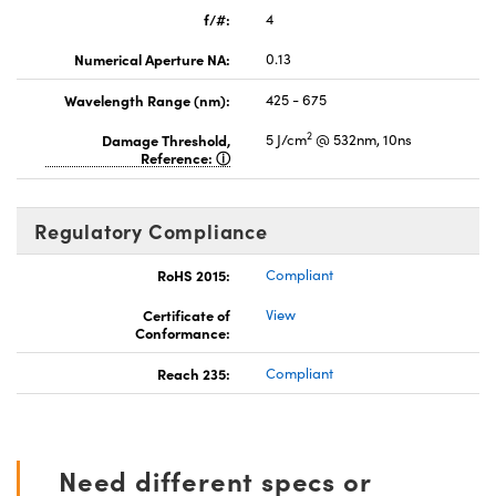
f/#:
4
Numerical Aperture NA:
0.13
Wavelength Range (nm):
425 - 675
2
Damage Threshold,
5 J/cm
@ 532nm, 10ns
Reference:
Regulatory Compliance
RoHS 2015:
Compliant
Certificate of
View
Conformance:
Reach 235:
Compliant
Need different specs or