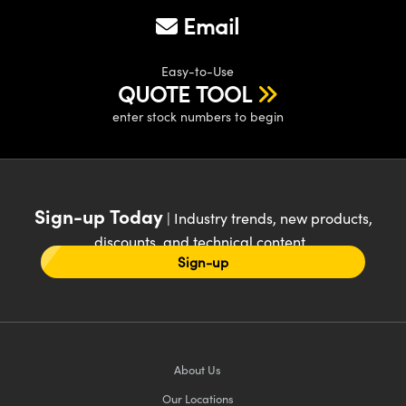
Email
Easy-to-Use
QUOTE TOOL
enter stock numbers to begin
Sign-up Today
| Industry trends, new products,
discounts, and technical content
Sign-up
About Us
Our Locations