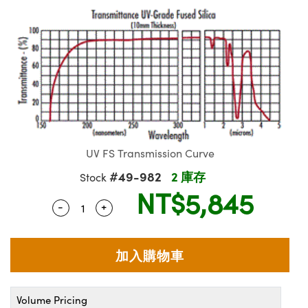
ssemblies | 光學組装
msplitters | 雷射分光鏡
 Objectives | 反射物鏡
echnologies
llumination
nd Production
Test Targets
aphy | 影視製作和高級攝影
ng Cameras | IDS 相機
ig and Roughness Standards | 表面
 儲存
s
糙度標準
 Test Targets
tical Components | SCHOTT 光學
croscopy | 雷射顯微鏡
 Objectives
R
Testing and Detection
ens Accessories | 成像鏡頭配件
on Labs Cameras™ | Lucid Vision
 | 實驗室套件
echanics
ent Tools | 量測工具
 Testing and Detection
and Isolators | 晶體和隔離器
y Cameras
rial Processing
 Lab and Production | 清倉實驗室
ety | 雷射防護
 Optics | 紅外線光學產品
品
Cameras | Pixelink 相機
tical Components | 主動光學元件
ed Lab and Production | 重新認證實
arization | 雷射偏光片
py Lighting |顯微鏡照明
oherence Tomography
ner
| 磁性裝置
線用品
cs | 光纖
s
g and Detection
sms | 雷射稜鏡
py Systems| 體視顯微鏡系統
nd Production
ics | 雷射光學
s
UV FS Transmission Curve
Optics
y Filters | 顯微鏡濾光片
#49-982
2 庫存
Stock
 Optics | 超快光學
ameras
NT$5,845
Zoom Lenses | 變焦鏡頭模組
ng Development Systems
-
+
Quantity Selector
Use the plus and minus buttons to adjust 
eam Sputtering) Coated Optics |
as
py Targets | 顯微鏡標靶
hoto-Optical Company
子束濺鍍）鍍膜光學元件
 Cameras
and Stage Micrometers | 刻劃板或鏡
e Optical Elements (DOE) | 繞射光學
cessories and Optomechanics | 相
py Mechanics | 顯微鏡用結構件
Volume Pricing
s