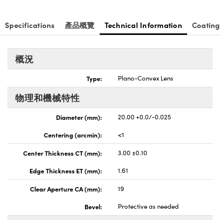
nnovations (UFI)
Specifications
產品概覽
Technical Information
Coating
概況
Type:
Plano-Convex Lens
物理和機械特性
Diameter (mm):
20.00 +0.0/-0.025
Centering (arcmin):
<1
Center Thickness CT (mm):
3.00 ±0.10
Edge Thickness ET (mm):
1.61
Clear Aperture CA (mm):
19
Bevel:
Protective as needed