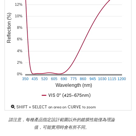
12%
Reflection (%)
10%
8%
6%
4%
2%
0%
350
435
520
605
690
775
860
945
1030
1115
1200
Wavelength (nm)
VIS 0° (425-675nm)
SHIFT + SELECT
CURVE
an area on
to zoom
請注意，每種產品指定設計範圍以外的鍍膜性能僅為理論
值，可能實用時會有所不同。