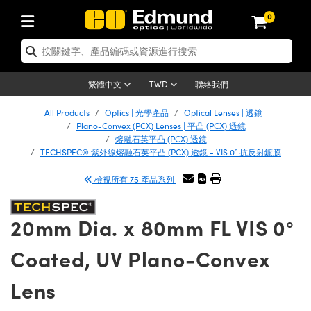
0
tics | 光學產品
er Optics | 雷射光學
tomechanics | 光機組件
croscopy | 顯微鏡
ers | 雷射
ging Lenses | 成像鏡頭
meras | 相機
ts and Illumination | 照明
t Targets | 測試板
ting and Detection | 測試與監測
 and Production | 實驗室和生產
按應用選購
p By Brand
w Products | 新品專區
earance | 清倉品
ertified Products | 重新認證產品
nses | 透鏡
rors | 雷射反射鏡
tem | 鏡筒系統
tics® Objectives
rces | 雷射光源
al Length Lenses | 定焦鏡頭
as
ision Lighting | 機器視覺光源
n Test Targets | 解析度測試板
g
®
s
Laser Optics
聯絡我們
繁體中文
TWD
etrology | 光學度量
leaning | 清潔用品
ied Optics | 重新認證光學產品
irrors | 反射鏡
ses | 雷射透鏡
Cage System | 光學籠式系統
bjectives | Mitutoyo 物鏡
surement and Electronics | 雷射量
ic Lenses | 遠心鏡頭
thernet Cameras | Gigabit乙太網相
py Lighting |顯微鏡照明
n Test Targets | 畸變測試版
ing
n
Optics
e Optics | 清倉光學產品
All Products
Optics | 光學產品
Optical Lenses | 透鏡
品
ision Solutions | 機器視覺方案
t Handling Tools | 零件夾持用品
ied Optomechanics | 重新認證光機組
Plano-Convex (PCX) Lenses | 平凸 (PCX) 透鏡
and Diffusers | 窗鏡或擴散片
ndow | 雷射光窗鏡
 Optical Mounts | 台式光學安裝座
bjectives | Olympus 物鏡
 (S-Mount Lenses) | M12 鏡頭 (S 接
opy Lighting | 寬譜光源
lysis & Stage Micrometers | 圖像分
ameras
echanics
e Optomechanics | 清倉光機組件
熔融石英平凸 (PCX) 透鏡
TECHSPEC® 紫外線熔融石英平凸 (PCX) 透鏡 - VIS 0° 抗反射鍍膜
ics | 雷射光學
as | FLIR 相機
試板
surement and Electronics | 雷射量
ools | 通用工具
ilters | 光學濾光片
ters | 雷射濾光片
 System | 臺式系統
ctives | Nikon 物鏡
rces | 雷射光源
opy | 光譜儀
scopy
品
ed Lasers | 重新認證雷射
檢視所有 75 產品系列
lifiers
iable Magnification Lenses
alsa Cameras | Teledyne Dalsa 相
ray Level Test Targets | 色卡測試板
dhesives | 光學膠
ion Optics | 偏振光學元件
 Optics | 超快光學
ables and Breadboards | 光學平臺和
ctives | ZEISS 物鏡
ht Sources | 其他光源
onal Imaging
ng Lenses
e Microscopy | 清倉顯微鏡
 | 探測器
ied Microscopy | 重新認證顯微鏡
ety | 雷射防護
e Objectives | 顯微鏡物鏡
ets | USAF 測試版
ackened Products | Acktar 黑色吸光
20mm Dia. x 80mm FL VIS 0°
ters | 分光鏡
束器
 Upright Microscopes
ion Accessories | 光源配件
Imaging
ras
e Imaging Lenses | 清倉成像鏡頭
Lumenera Microscopy Cameras
s | 放大器
ed Imaging Lenses | 重新認證成像鏡
 Stages | 電動平臺
chanics | 雷射用光機模組
ses
ings
Coated, UV Plano-Convex
稜鏡
tical Assemblies | 雷射光學元件組装
rrected Objectives
nation
al Imaging
nation
e Cameras | 清倉相機
on Cameras | Allied Vision 相機
ers | 光度計
Material | 暗室器材
ages and Slides | 平臺和滑塊
essories | 雷射配件
 Lenses for Harsh Environments
| 刻劃板
ied Cameras | 重新認證相機
Lens
on Gratings | 繞射光柵
am Shaping | 雷射光束整形
njugate Objectives | 有限共軛物鏡
on Microscopy
g and Detection
 Illumination | 清倉照明
eras | Basler 相機
opy | 光譜儀
and Accessories | UV固化設備
 Apertures | 光圈類
Production | 實驗室和生產線
oduction and Advanced
ed Illumination | 重新認證照明