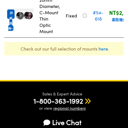
Diameter,
NT$2,0
C-Mount
#54-
詳
Fixed
Thin
618
細
索取報價
規
Optic
格
Mount
Check out our full selection of mounts
here
.
Sales & Expert Advice
1-800-363-1992
or view
regional numbers
Live Chat