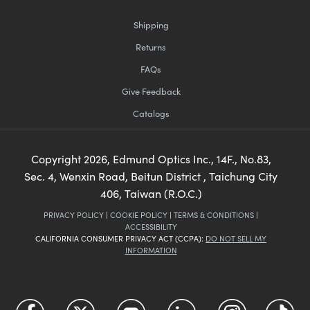
Shipping
Returns
FAQs
Give Feedback
Catalogs
Copyright
2026
, Edmund Optics Inc., 14F., No.83,
Sec. 4, Wenxin Road, Beitun District , Taichung City
406, Taiwan (R.O.C.)
PRIVACY POLICY
|
COOKIE POLICY
|
TERMS & CONDITIONS
|
ACCESSIBILITY
CALIFORNIA CONSUMER PRIVACY ACT (CCPA):
DO NOT SELL MY
INFORMATION