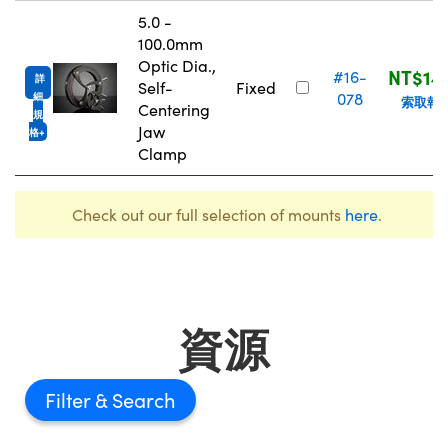
5.0 -
100.0mm
Optic Dia.,
NT$14
#16-
詳
Self-
Fixed
078
細
索取報
Centering
規
Jaw
格
Clamp
Check out our full selection of mounts
here
.
資源
Filter