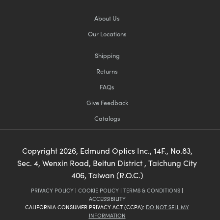
About Us
Our Locations
Shipping
Returns
FAQs
Give Feedback
Catalogs
Copyright
2026
, Edmund Optics Inc., 14F., No.83,
Sec. 4, Wenxin Road, Beitun District , Taichung City
406, Taiwan (R.O.C.)
PRIVACY POLICY
|
COOKIE POLICY
|
TERMS & CONDITIONS
|
ACCESSIBILITY
CALIFORNIA CONSUMER PRIVACY ACT (CCPA):
DO NOT SELL MY
INFORMATION