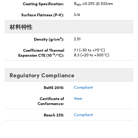
Coating Specification:
R
<0.25% @ 532nm
abs
Surface Flatness (P-V):
λ/4
材料特性
3
Density (g/cm
):
2.51
Coefficient of Thermal
7.1 (-30 to +70°C)
-6
Expansion CTE (10
/°C):
8.3 (+20 to +300°C)
Regulatory Compliance
RoHS 2015:
Compliant
Certificate of
View
Conformance:
Reach 235:
Compliant