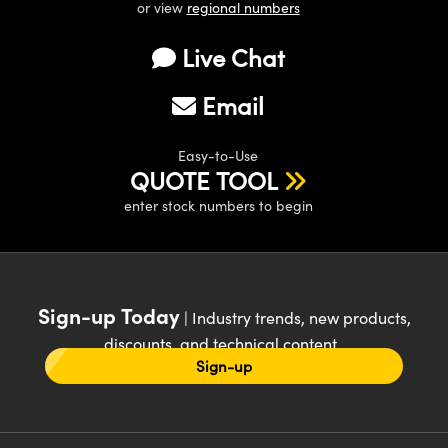
or view
regional numbers
Live Chat
Email
Easy-to-Use
QUOTE TOOL
enter stock numbers to begin
Sign-up Today
| Industry trends, new products,
discounts, and technical content
Sign-up