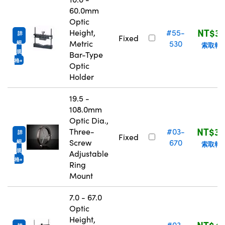
60.0mm
Optic
NT$3,
Height,
#55-
詳
Fixed
Metric
530
細
索取報
規
Bar-Type
格
Optic
Holder
19.5 -
108.0mm
Optic Dia.,
NT$3,
Three-
#03-
詳
Fixed
Screw
670
細
索取報
規
Adjustable
格
Ring
Mount
7.0 - 67.0
Optic
Height,
NT$4,
#03-