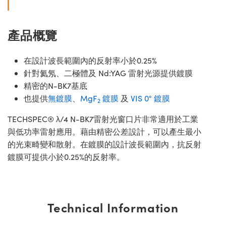
產品概覽
在設計波長範圍內的反射率小於0.25%
針對氦氖、二極體及 Nd:YAG 雷射光源提供鍍膜
精密的N-BK7基底
也提供
無鍍膜
、
MgF
鍍膜
及
VIS 0° 鍍膜
2
TECHSPEC® λ/4 N-BK7雷射光窗口片非常適用於工業
與低功率雷射應用。藉由精密公差設計，可以產生最小
的光束畸變和散射。在鍍膜的設計波長範圍內，抗反射
鍍膜可提供小於0.25%的反射率。
Technical Information