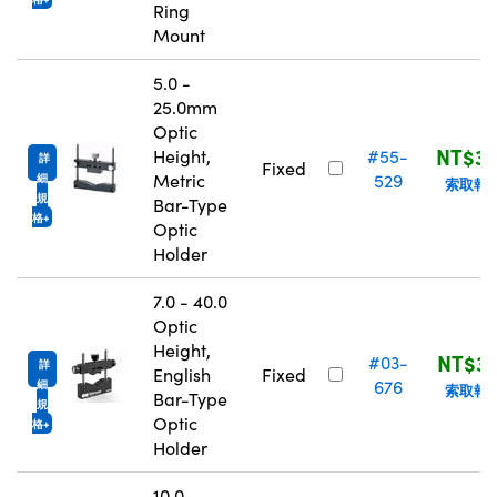
Ring
Mount
5.0 -
25.0mm
Optic
NT$3,
Height,
#55-
詳
Fixed
Metric
529
細
索取報
規
Bar-Type
格
Optic
Holder
7.0 - 40.0
Optic
Height,
NT$3,
#03-
詳
English
Fixed
676
細
索取報
Bar-Type
規
Optic
格
Holder
10.0 -