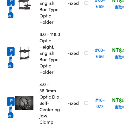
詳
English
Fixed
669
細
索取報
Bar-Type
規
Optic
格
Holder
8.0 - 118.0
Optic
Height,
NT$4,
#03-
詳
English
Fixed
666
細
索取報
Bar-Type
規
Optic
格
Holder
4.0 -
36.0mm
Optic Dia.,
NT$5,
#16-
詳
Self-
Fixed
077
細
索取報
Centering
規
Jaw
格
Clamp