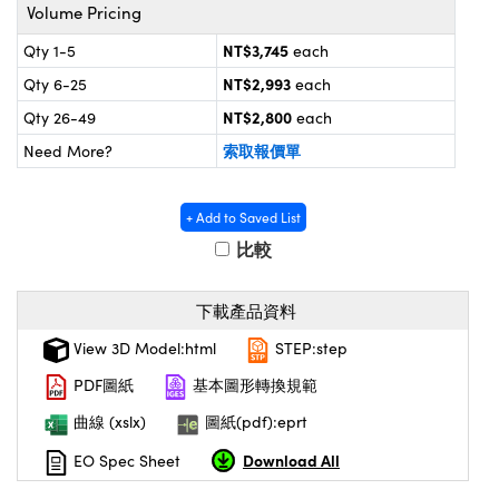
® Optical Components
Volume Pricing
d Interface Cameras | 高速接口相
 | 目鏡
NT$3,745
Qty 1-5
each
on Labs™
NT$2,993
nses and Couplers | 中繼鏡或耦合鏡
Qty 6-25
each
ameras | 模擬相機
NT$2,800
Qty 26-49
each
d Direct Microscopes | 袖珍顯微鏡
ameras
索取報價單
Need More?
微鏡
Systems | 成像系統
ics
s | 放大鏡
+ Add to Saved List
ras
比較
scopy
n Gratings™
下載產品資料
View 3D Model:html
STEP:step
AX
PDF圖紙
基本圖形轉換規範
tical Components | SCHOTT 光學
曲線 (xslx)
圖紙(pdf):eprt
Download All
EO Spec Sheet