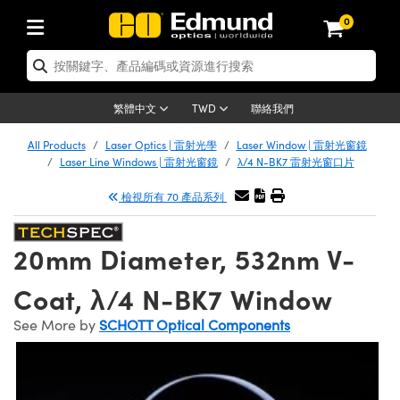
0
tics | 光學產品
er Optics | 雷射光學
tomechanics | 光機組件
croscopy | 顯微鏡
ers | 雷射
ging Lenses | 成像鏡頭
meras | 相機
ts and Illumination | 照明
t Targets | 測試板
ting and Detection | 測試與監測
 and Production | 實驗室和生產
按應用選購
p By Brand
w Products | 新品專區
earance | 清倉品
ertified Products | 重新認證產品
nses | 透鏡
rrors | 雷射反射鏡
tem | 鏡筒系統
tics® Objectives
rces | 雷射光源
al Length Lenses | 定焦鏡頭
as
ision Lighting | 機器視覺光源
n Test Targets | 解析度測試板
g
®
s
Laser Optics
聯絡我們
繁體中文
TWD
etrology | 光學度量
leaning | 清潔用品
ied Optics | 重新認證光學產品
irrors | 反射鏡
ses | 雷射透鏡
Cage System | 光學籠式系統
bjectives | Mitutoyo 物鏡
surement and Electronics | 雷射量
ic Lenses | 遠心鏡頭
thernet Cameras | Gigabit乙太網相
py Lighting |顯微鏡照明
n Test Targets | 畸變測試版
ing
n
Optics
e Optics | 清倉光學產品
All Products
Laser Optics | 雷射光學
Laser Window | 雷射光窗鏡
品
ision Solutions | 機器視覺方案
t Handling Tools | 零件夾持用品
ied Optomechanics | 重新認證光機組
Laser Line Windows | 雷射光窗鏡
λ/4 N-BK7 雷射光窗口片
and Diffusers | 窗鏡或擴散片
ndow | 雷射光窗鏡
 Optical Mounts | 台式光學安裝座
bjectives | Olympus 物鏡
 (S-Mount Lenses) | M12 鏡頭 (S 接
opy Lighting | 寬譜光源
lysis & Stage Micrometers | 圖像分
ameras
echanics
e Optomechanics | 清倉光機組件
檢視所有 70 產品系列
ics | 雷射光學
as | FLIR 相機
試板
surement and Electronics | 雷射量
ools | 通用工具
ilters | 光學濾光片
ters | 雷射濾光片
 System | 臺式系統
ctives | Nikon 物鏡
rces | 雷射光源
opy | 光譜儀
scopy
品
ed Lasers | 重新認證雷射
lifiers
iable Magnification Lenses
alsa Cameras | Teledyne Dalsa 相
ray Level Test Targets | 色卡測試板
dhesives | 光學膠
20mm Diameter, 532nm V-
ion Optics | 偏振光學元件
 Optics | 超快光學
ables and Breadboards | 光學平臺和
ctives | ZEISS 物鏡
ht Sources | 其他光源
onal Imaging
ng Lenses
e Microscopy | 清倉顯微鏡
 | 探測器
ied Microscopy | 重新認證顯微鏡
ety | 雷射防護
e Objectives | 顯微鏡物鏡
ets | USAF 測試版
ackened Products | Acktar 黑色吸光
Coat, λ/4 N-BK7 Window
ters | 分光鏡
束器
 Upright Microscopes
ion Accessories | 光源配件
Imaging
ras
e Imaging Lenses | 清倉成像鏡頭
Lumenera Microscopy Cameras
s | 放大器
ed Imaging Lenses | 重新認證成像鏡
 Stages | 電動平臺
chanics | 雷射用光機模組
ses
ings
See More by
SCHOTT Optical Components
稜鏡
tical Assemblies | 雷射光學元件組装
rrected Objectives
nation
al Imaging
nation
e Cameras | 清倉相機
on Cameras | Allied Vision 相機
ers | 光度計
Material | 暗室器材
ages and Slides | 平臺和滑塊
essories | 雷射配件
 Lenses for Harsh Environments
| 刻劃板
ied Cameras | 重新認證相機
on Gratings | 繞射光柵
am Shaping | 雷射光束整形
njugate Objectives | 有限共軛物鏡
on Microscopy
g and Detection
 Illumination | 清倉照明
eras | Basler 相機
opy | 光譜儀
and Accessories | UV固化設備
 Apertures | 光圈類
Production | 實驗室和生產線
oduction and Advanced
ed Illumination | 重新認證照明