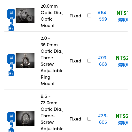
20.0mm
NT$1,
Optic Dia.,
#64-
詳
Fixed
Optic
559
細
索取報
規
Mount
格
2.0 -
35.0mm
Optic Dia.,
NT$2,
Three-
#03-
詳
Fixed
Screw
668
細
索取報
規
Adjustable
格
Ring
Mount
9.5 -
73.0mm
Optic Dia.,
NT$2,
Three-
#36-
詳
Fixed
Screw
605
細
索取報
規
Adjustable
格