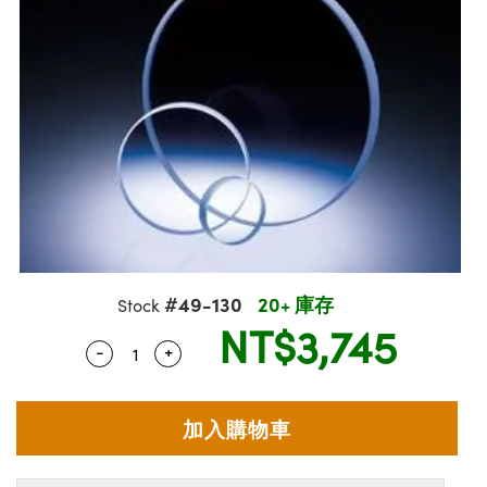
ssemblies | 光學組装
msplitters | 雷射分光鏡
e Objectives | 反射物鏡
echnologies
llumination
nd Production
Test Targets
aphy | 影視製作和高級攝影
ng Cameras | IDS 相機
ig and Roughness Standards | 表面
 儲存
s
糙度標準
 Test Targets
tical Components | SCHOTT 光學
croscopy | 雷射顯微鏡
 Objectives
R
Testing and Detection
ens Accessories | 成像鏡頭配件
on Labs Cameras™ | Lucid Vision
 | 實驗室套件
echanics
ent Tools | 量測工具
 Testing and Detection
and Isolators | 晶體和隔離器
y Cameras
rial Processing
 Lab and Production | 清倉實驗室
ety | 雷射防護
 Optics | 紅外線光學產品
品
Cameras | Pixelink 相機
ptical Components | 主動光學元件
ed Lab and Production | 重新認證實
arization | 雷射偏光片
py Lighting |顯微鏡照明
oherence Tomography
ner
| 磁性裝置
線用品
cs | 光纖
s
g and Detection
sms | 雷射稜鏡
py Systems| 體視顯微鏡系統
nd Production
ics | 雷射光學
s
Optics
y Filters | 顯微鏡濾光片
 Optics | 超快光學
ameras
#49-130
20+ 庫存
Zoom Lenses | 變焦鏡頭模組
ng Development Systems
Stock
NT$3,745
eam Sputtering) Coated Optics |
as
-
+
py Targets | 顯微鏡標靶
hoto-Optical Company
Quantity Selector
Use the plus and minus buttons to adjust 
子束濺鍍）鍍膜光學元件
 Cameras
and Stage Micrometers | 刻劃板或鏡
e Optical Elements (DOE) | 繞射光學
cessories and Optomechanics | 相
py Mechanics | 顯微鏡用結構件
s