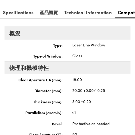
nnovations (UFI)
Specifications
產品概覽
Technical Information
Compat
概況
Type:
Laser Line Window
Type of Window:
Glass
物理和機械特性
Clear Aperture CA (mm):
18.00
Diameter (mm):
20.00 +0.00/-0.25
Thickness (mm):
3.00 ±0.20
Parallelism (arcmin):
≤1
Bevel:
Protective as needed
Clear Aperture (%):
90