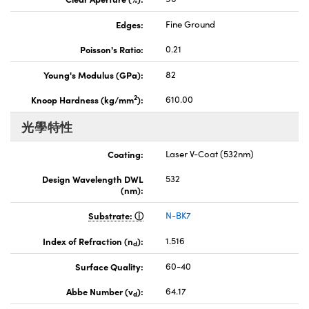
Edges:
Fine Ground
Poisson's Ratio:
0.21
Young's Modulus (GPa):
82
2
Knoop Hardness (kg/mm
):
610.00
光學特性
Coating:
Laser V-Coat (532nm)
Design Wavelength DWL
532
(nm):
Substrate:
N-BK7
Index of Refraction (n
):
1.516
d
Surface Quality:
60-40
Abbe Number (v
):
64.17
d