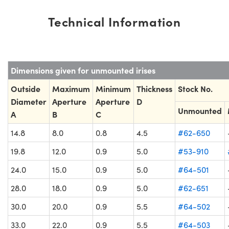
Technical Information
Dimensions given for unmounted irises
Outside
Maximum
Minimum
Thickness
Stock No.
Diameter
Aperture
Aperture
D
Unmounted
A
B
C
14.8
8.0
0.8
4.5
#62-650
19.8
12.0
0.9
5.0
#53-910
24.0
15.0
0.9
5.0
#64-501
28.0
18.0
0.9
5.0
#62-651
30.0
20.0
0.9
5.5
#64-502
33.0
22.0
0.9
5.5
#64-503