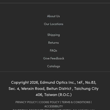
About Us
Our Locations
Shipping
Returns
FAQs
Give Feedback
Catalogs
Copyright
2026
, Edmund Optics Inc., 14F., No.83,
Sec. 4, Wenxin Road, Beitun District , Taichung City
406, Taiwan (R.O.C.)
PRIVACY POLICY
|
COOKIE POLICY
|
TERMS & CONDITIONS
|
ACCESSIBILITY