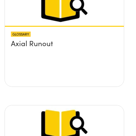
GLOSSARY
Axial Runout