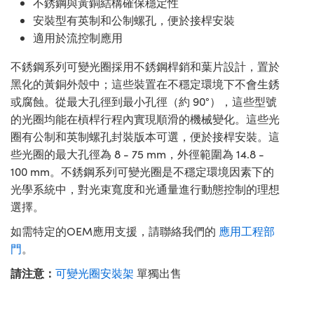
不銹鋼與黃銅結構確保穩定性
安裝型有英制和公制螺孔，便於接桿安裝
適用於流控制應用
不銹鋼系列可變光圈採用不銹鋼桿銷和葉片設計，置於
黑化的黃銅外殼中；這些裝置在不穩定環境下不會生銹
或腐蝕。從最大孔徑到最小孔徑（約 90°），這些型號
的光圈均能在槓桿行程內實現順滑的機械變化。這些光
圈有公制和英制螺孔封裝版本可選，便於接桿安裝。這
些光圈的最大孔徑為 8 - 75 mm，外徑範圍為 14.8 -
100 mm。不銹鋼系列可變光圈是不穩定環境因素下的
光學系統中，對光束寬度和光通量進行動態控制的理想
選擇。
如需特定的OEM應用支援，請聯絡我們的
應用工程部
門
。
請注意：
可變光圈安裝架
單獨出售