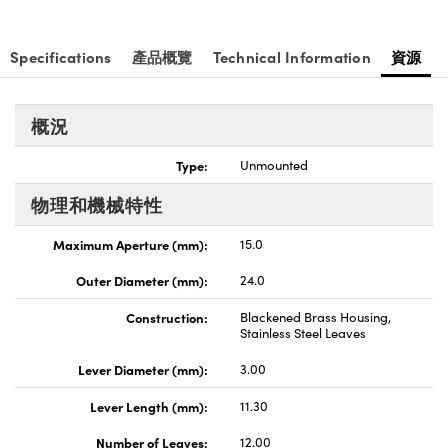
Specifications
產品概覽
Technical Information
資源
概況
Type:
Unmounted
物理和機械特性
Maximum Aperture (mm):
15.0
Outer Diameter (mm):
24.0
Construction:
Blackened Brass Housing,
Stainless Steel Leaves
Lever Diameter (mm):
3.00
Lever Length (mm):
11.30
Number of Leaves:
12.00