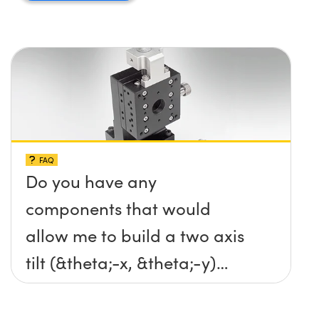
FAQ
Do you have any
components that would
allow me to build a two axis
tilt (&theta;-x, &theta;-y)
platform without any screws
protruding up above the