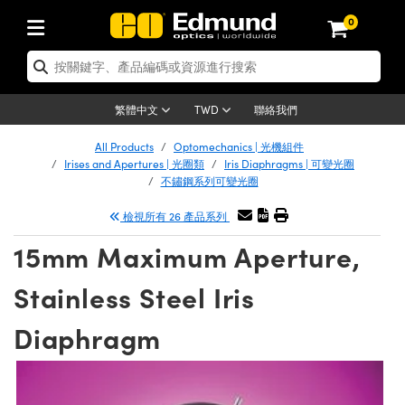
0
ics | 光學產品
r Optics | 雷射光學
omechanics | 光機組件
roscopy | 顯微鏡
rs | 雷射
ing Lenses | 成像鏡頭
eras | 相機
s and Illumination | 照明
 Targets | 測試板
ing and Detection | 測試與監測
and Production | 實驗室和生產線
應用選購
 By Brand
Products | 新品專區
rance | 清倉品
rtified Products | 重新認證產品
ses | 透鏡
ors | 雷射反射鏡
m | 鏡筒系統
cs® Objectives
ces | 雷射光源
 Length Lenses | 定焦鏡頭
s
sion Lighting | 機器視覺光源
 Test Targets | 解析度測試板
trology | 光學度量
eaning | 清潔用品
ser Optics
d Optics | 重新認證光學產品
聯絡我們
繁體中文
TWD
rors | 反射鏡
es | 雷射透鏡
ge System | 光學籠式系統
jectives | Mitutoyo 物鏡
urement and Electronics | 雷射量測和電
 Lenses | 遠心鏡頭
hernet Cameras | Gigabit乙太網相機
 Lighting |顯微鏡照明
Test Targets | 畸變測試版
sion Solutions | 機器視覺方案
Handling Tools | 零件夾持用品
ng
ptics
 Optics | 清倉光學產品
ed Optomechanics | 重新認證光機組件
All Products
Optomechanics | 光機組件
Irises and Apertures | 光圈類
Iris Diaphragms | 可變光圈
d Diffusers | 窗鏡或擴散片
dow | 雷射光窗鏡
Optical Mounts | 台式光學安裝座
ectives | Olympus 物鏡
(S-Mount Lenses) | M12 鏡頭 (S 接口鏡
s | FLIR 相機
py Lighting | 寬譜光源
ysis & Stage Micrometers | 圖像分析和平
urement and Electronics | 雷射量測和電
ols | 通用工具
meras
chanics
 Optomechanics | 清倉光機組件
d Lasers | 重新認證雷射
不鏽鋼系列可變光圈
cs | 雷射光學
檢視所有 26 產品系列
ters | 光學濾光片
ers | 雷射濾光片
ystem | 臺式系統
tives | Nikon 物鏡
lsa Cameras | Teledyne Dalsa 相機
ces | 雷射光源
esives | 光學膠
py | 光譜儀
copy
d Microscopy | 重新認證顯微鏡
ifiers
ble Magnification Lenses
y Level Test Targets | 色卡測試板
| 探測器
15mm Maximum Aperture,
on Optics | 偏振光學元件
ptics | 超快光學
bles and Breadboards | 光學平臺和麵包板
ives | ZEISS 物鏡
menera Microscopy Cameras
t Sources | 其他光源
ckened Products | Acktar 黑色吸光材料
al Imaging
 Lenses
Microscopy | 清倉顯微鏡
d Imaging Lenses | 重新認證成像鏡頭
ty | 雷射防護
 Objectives | 顯微鏡物鏡
ts | USAF 測試版
| 放大器
Stainless Steel Iris
rs | 分光鏡
束器
Stages | 電動平臺
pright Microscopes
n Cameras | Allied Vision 相機
n Accessories | 光源配件
aterial | 暗室器材
maging
s
Imaging Lenses | 清倉成像鏡頭
d Cameras | 重新認證相機
hanics | 雷射用光機模組
s
gs
s | 光度計
Diaphragm
cal Assemblies | 雷射光學元件組装
ges and Slides | 平臺和滑塊
rected Objectives
ras | Basler 相機
tion
nd Accessories | UV固化設備
l Imaging
tion
Cameras | 清倉相機
 Illumination | 重新認證照明
ssories | 雷射配件
Lenses for Harsh Environments
刻劃板
py | 光譜儀
 Gratings | 繞射光柵
m Shaping | 雷射光束整形
Apertures | 光圈類
jugate Objectives | 有限共軛物鏡
 Cameras | IDS 相機
儲存
 Microscopy
 and Detection
llumination | 清倉照明
est Targets
roduction | 實驗室和生產線
uction and Advanced Photography |
g and Roughness Standards | 表面光潔度