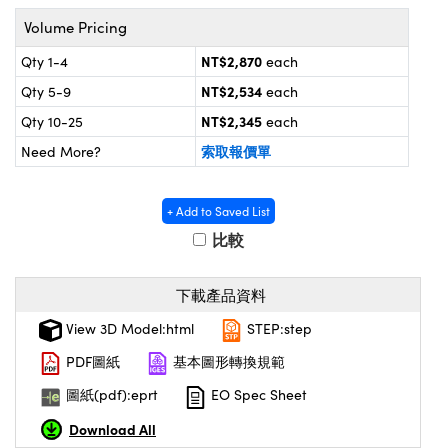
meras
Optical Components
Volume Pricing
 目鏡
stems | 成像系統
n Labs™
NT$2,870
Qty 1-4
each
es and Couplers | 中繼鏡或耦合鏡
NT$2,534
Qty 5-9
each
s
 Direct Microscopes | 袖珍顯微鏡或直讀
NT$2,345
Qty 10-25
each
索取報價單
Need More?
s
 | 放大鏡
+ Add to Saved List
copy
比較
Gratings™
下載產品資料
X
View 3D Model:html
STEP:step
ical Components | SCHOTT 光學元件
PDF圖紙
基本圖形轉換規範
圖紙(pdf):eprt
EO Spec Sheet
Download All
ovations (UFI)