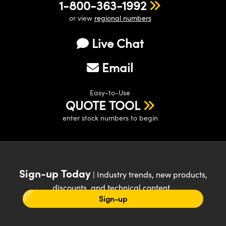
1-800-363-1992
or view
regional numbers
Live Chat
Email
Easy-to-Use
QUOTE TOOL
enter stock numbers to begin
Sign-up Today
| Industry trends, new products,
discounts, and technical content
Sign-up