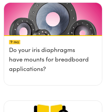
surface?
FAQ
Do your iris diaphragms
have mounts for breadboard
applications?