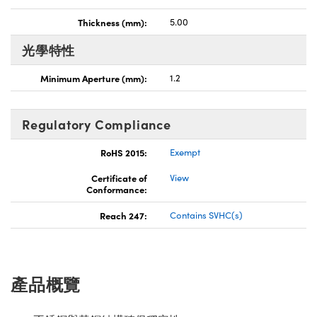
Thickness (mm):
5.00
光學特性
Minimum Aperture (mm):
1.2
Regulatory Compliance
RoHS 2015:
Exempt
Certificate of
View
Conformance:
Reach 247:
Contains SVHC(s)
產品概覽