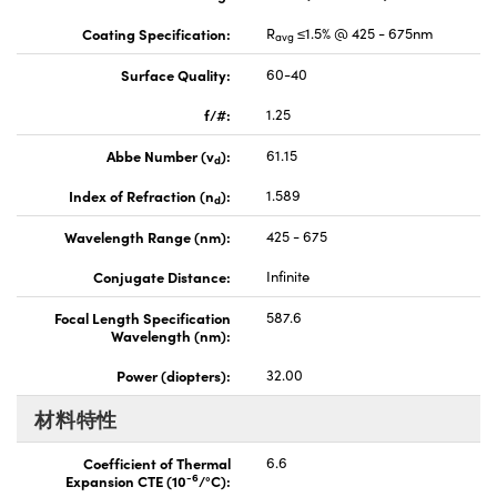
Coating Specification:
R
≤1.5% @ 425 - 675nm
avg
Surface Quality:
60-40
f/#:
1.25
Abbe Number (v
):
61.15
d
Index of Refraction (n
):
1.589
d
Wavelength Range (nm):
425 - 675
Conjugate Distance:
Infinite
Focal Length Specification
587.6
Wavelength (nm):
Power (diopters):
32.00
材料特性
Coefficient of Thermal
6.6
-6
Expansion CTE (10
/°C):