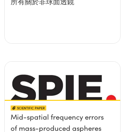
所有關於非球面透鏡
SCIENTIFIC PAPER
Mid-spatial frequency errors
of mass-produced aspheres