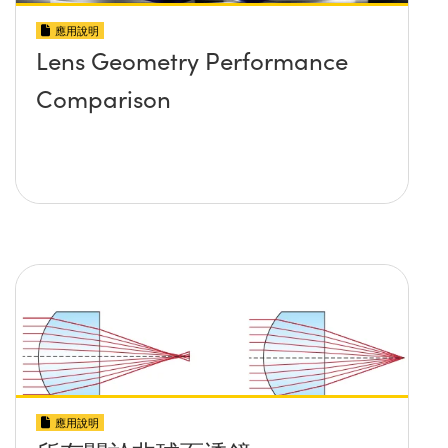
應用說明
Lens Geometry Performance
Comparison
應用說明