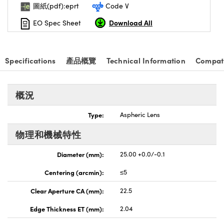
圖紙(pdf):eprt
Code V
nnovations (UFI)
Download All
EO Spec Sheet
Specifications
產品概覽
Technical Information
Compat
概況
Type:
Aspheric Lens
物理和機械特性
Diameter (mm):
25.00 +0.0/-0.1
Centering (arcmin):
≤5
Clear Aperture CA (mm):
22.5
Edge Thickness ET (mm):
2.04