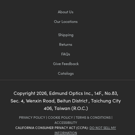
About Us
Our Locations
Shipping
Returns
FAQs
Give Feedback
Catalogs
Copyright
2026
, Edmund Optics Inc., 14F., No.83,
Sec. 4, Wenxin Road, Beitun District , Taichung City
406, Taiwan (R.O.C.)
PRIVACY POLICY
|
COOKIE POLICY
|
TERMS & CONDITIONS
|
ACCESSIBILITY
CALIFORNIA CONSUMER PRIVACY ACT (CCPA):
DO NOT SELL MY
INFORMATION