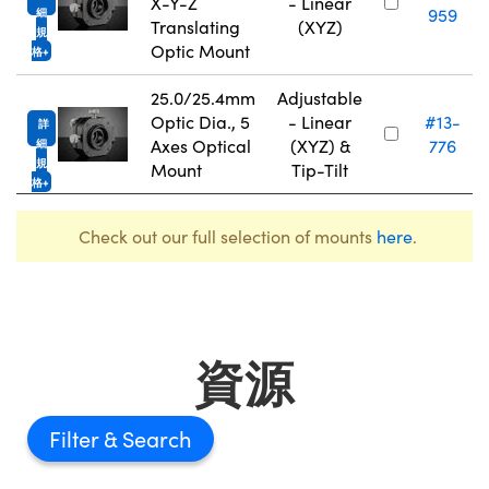
X-Y-Z
- Linear
959
細
Translating
(XYZ)
規
Optic Mount
格
25.0/25.4mm
Adjustable
Optic Dia., 5
- Linear
#13-
詳
Axes Optical
(XYZ) &
776
細
規
Mount
Tip-Tilt
格
Check out our full selection of mounts
here
.
資源
Filter