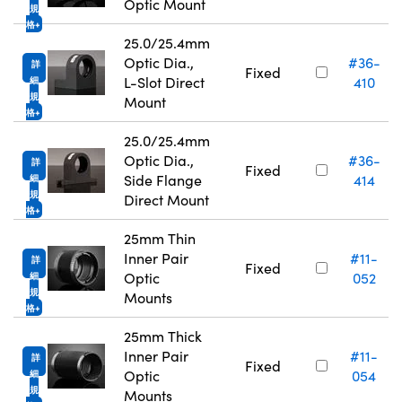
Optic Mount
規
格
25.0/25.4mm
Optic Dia.,
#36-
詳
Fixed
L-Slot Direct
410
細
規
Mount
格
25.0/25.4mm
Optic Dia.,
#36-
詳
Fixed
Side Flange
414
細
規
Direct Mount
格
25mm Thin
Inner Pair
#11-
詳
Fixed
Optic
052
細
規
Mounts
格
25mm Thick
Inner Pair
#11-
詳
Fixed
Optic
054
細
規
Mounts