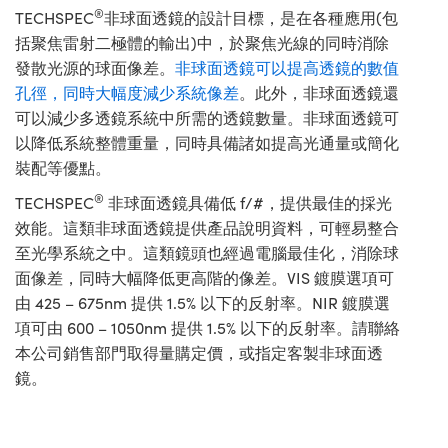
®
TECHSPEC
非球面透鏡的設計目標，是在各種應用(包
括聚焦雷射二極體的輸出)中，於聚焦光線的同時消除
發散光源的球面像差。
非球面透鏡可以提高透鏡的數值
孔徑，同時大幅度減少系統像差
。此外，非球面透鏡還
可以減少多透鏡系統中所需的透鏡數量。非球面透鏡可
以降低系統整體重量，同時具備諸如提高光通量或簡化
裝配等優點。
®
TECHSPEC
非球面透鏡具備低 f/#，提供最佳的採光
效能。這類非球面透鏡提供產品說明資料，可輕易整合
至光學系統之中。這類鏡頭也經過電腦最佳化，消除球
面像差，同時大幅降低更高階的像差。VIS 鍍膜選項可
由 425 – 675nm 提供 1.5% 以下的反射率。NIR 鍍膜選
項可由 600 – 1050nm 提供 1.5% 以下的反射率。請聯絡
本公司銷售部門取得量購定價，或指定客製非球面透
鏡。