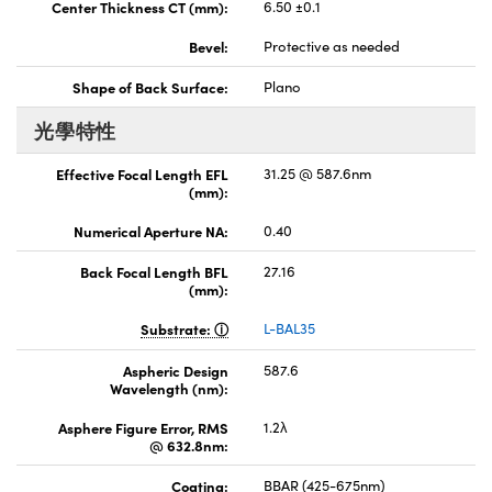
Center Thickness CT (mm):
6.50 ±0.1
Bevel:
Protective as needed
Shape of Back Surface:
Plano
光學特性
Effective Focal Length EFL
31.25 @ 587.6nm
(mm):
Numerical Aperture NA:
0.40
Back Focal Length BFL
27.16
(mm):
Substrate:
L-BAL35
Aspheric Design
587.6
Wavelength (nm):
Asphere Figure Error, RMS
1.2λ
@ 632.8nm:
Coating:
BBAR (425-675nm)