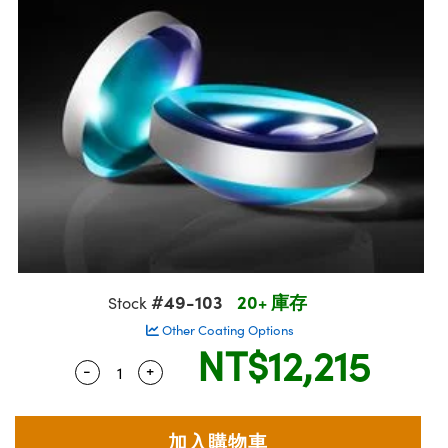
ssemblies | 光學組装
msplitters | 雷射分光鏡
e Objectives | 反射物鏡
echnologies
llumination
nd Production
Test Targets
aphy | 影視製作和高級攝影
ng Cameras | IDS 相機
ig and Roughness Standards | 表面
 儲存
s
糙度標準
 Test Targets
tical Components | SCHOTT 光學
croscopy | 雷射顯微鏡
 Objectives
R
Testing and Detection
ens Accessories | 成像鏡頭配件
on Labs Cameras™ | Lucid Vision
 | 實驗室套件
echanics
ent Tools | 量測工具
 Testing and Detection
and Isolators | 晶體和隔離器
y Cameras
rial Processing
 Lab and Production | 清倉實驗室
ety | 雷射防護
 Optics | 紅外線光學產品
品
Cameras | Pixelink 相機
ptical Components | 主動光學元件
ed Lab and Production | 重新認證實
arization | 雷射偏光片
py Lighting |顯微鏡照明
oherence Tomography
ner
| 磁性裝置
線用品
cs | 光纖
s
g and Detection
sms | 雷射稜鏡
py Systems| 體視顯微鏡系統
nd Production
ics | 雷射光學
s
Optics
y Filters | 顯微鏡濾光片
 Optics | 超快光學
ameras
Zoom Lenses | 變焦鏡頭模組
ng Development Systems
#49-103
20+ 庫存
Stock
eam Sputtering) Coated Optics |
as
py Targets | 顯微鏡標靶
hoto-Optical Company
子束濺鍍）鍍膜光學元件
Other Coating Options
NT$12,215
 Cameras
and Stage Micrometers | 刻劃板或鏡
-
+
Quantity Selector
Use the plus and minus buttons to adjust 
e Optical Elements (DOE) | 繞射光學
cessories and Optomechanics | 相
py Mechanics | 顯微鏡用結構件
s