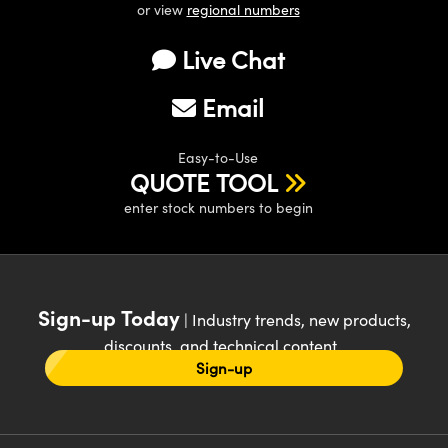
or view
regional numbers
Live Chat
Email
Easy-to-Use
QUOTE TOOL
enter stock numbers to begin
Sign-up Today
| Industry trends, new products,
discounts, and technical content
Sign-up