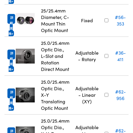
格
25/25.4mm
Diameter, C-
#56-
詳
Fixed
Mount Thin
353
細
規
Optic Mount
格
25.0/25.4mm
Optic Dia.,
Adjustable
#36-
詳
L-Slot and
- Rotary
411
細
Rotation
規
Direct Mount
格
25.0/25.4mm
Optic Dia.,
Adjustable
#62-
詳
X-Y
- Linear
956
細
Translating
(XY)
規
Optic Mount
格
25.0/25.4mm
Optic Dia.,
Adjustable
#62-
詳