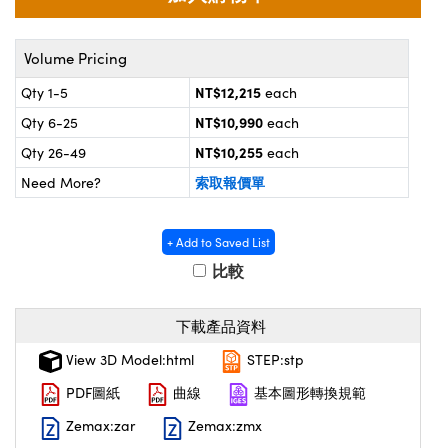
® Optical Components
d Interface Cameras | 高速接口相
 | 目鏡
on Labs™
Volume Pricing
nses and Couplers | 中繼鏡或耦合鏡
ameras | 模擬相機
NT$12,215
Qty 1-5
each
d Direct Microscopes | 袖珍顯微鏡
NT$10,990
Qty 6-25
each
ameras
微鏡
NT$10,255
Qty 26-49
each
Systems | 成像系統
索取報價單
Need More?
ics
s | 放大鏡
ras
scopy
+ Add to Saved List
比較
n Gratings™
AX
下載產品資料
tical Components | SCHOTT 光學
View 3D Model:html
STEP:stp
PDF圖紙
曲線
基本圖形轉換規範
Zemax:zar
Zemax:zmx