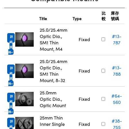
比
庫存
Title
Type
較
號碼
25.0/25.4mm
Optic Dia.,
#13-
詳
Fixed
SM1 Thin
787
細
規
Mount, M4
格
25.0/25.4mm
Optic Dia.,
#13-
詳
Fixed
SM1 Thin
788
細
規
Mount, 8-32
格
25.0mm
#64-
詳
Optic Dia.,
Fixed
560
細
Optic Mount
規
格
25mm Thin
#38-
詳
Inner Single
Fixed
755
細