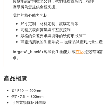
從概念設計到產品交付，我們經驗豐富的工程師
團隊將為您提供全程支援。
我們的核心能力包括:
尺寸定制、材料定制、鍍膜定制等
高精度表面質量與平整度控制
嚴格的公差要求與復雜的幾何形狀加工
可靈活擴展的生產系統 — 從樣品試產到批量生產
target="_blank">客製化生產能力 或
在此
提交諮詢需
求。
產品概覽
直徑 10 ～ 200mm
焦距 7.5 ～ 300mm
可選寬頻抗反射鍍膜