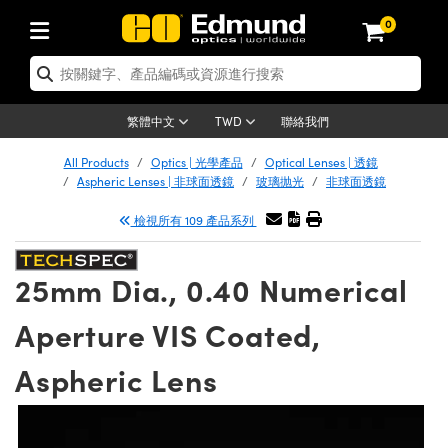
0
tics | 光學產品
er Optics | 雷射光學
tomechanics | 光機組件
croscopy | 顯微鏡
ers | 雷射
ging Lenses | 成像鏡頭
meras | 相機
ts and Illumination | 照明
t Targets | 測試板
ting and Detection | 測試與監測
 and Production | 實驗室和生產
按應用選購
p By Brand
w Products | 新品專區
earance | 清倉品
ertified Products | 重新認證產品
nses | 透鏡
rrors | 雷射反射鏡
tem | 鏡筒系統
tics® Objectives
rces | 雷射光源
al Length Lenses | 定焦鏡頭
as
ision Lighting | 機器視覺光源
n Test Targets | 解析度測試板
g
®
s
Laser Optics
聯絡我們
繁體中文
TWD
etrology | 光學度量
leaning | 清潔用品
ied Optics | 重新認證光學產品
irrors | 反射鏡
ses | 雷射透鏡
Cage System | 光學籠式系統
bjectives | Mitutoyo 物鏡
surement and Electronics | 雷射量
ic Lenses | 遠心鏡頭
thernet Cameras | Gigabit乙太網相
py Lighting |顯微鏡照明
n Test Targets | 畸變測試版
ing
n
Optics
e Optics | 清倉光學產品
All Products
Optics | 光學產品
Optical Lenses | 透鏡
品
ision Solutions | 機器視覺方案
t Handling Tools | 零件夾持用品
ied Optomechanics | 重新認證光機組
Aspheric Lenses | 非球面透鏡
玻璃抛光
非球面透鏡
and Diffusers | 窗鏡或擴散片
ndow | 雷射光窗鏡
 Optical Mounts | 台式光學安裝座
bjectives | Olympus 物鏡
 (S-Mount Lenses) | M12 鏡頭 (S 接
opy Lighting | 寬譜光源
lysis & Stage Micrometers | 圖像分
ameras
echanics
e Optomechanics | 清倉光機組件
檢視所有 109 產品系列
ics | 雷射光學
as | FLIR 相機
試板
surement and Electronics | 雷射量
ools | 通用工具
ilters | 光學濾光片
ters | 雷射濾光片
 System | 臺式系統
ctives | Nikon 物鏡
rces | 雷射光源
opy | 光譜儀
scopy
品
ed Lasers | 重新認證雷射
lifiers
iable Magnification Lenses
alsa Cameras | Teledyne Dalsa 相
ray Level Test Targets | 色卡測試板
dhesives | 光學膠
25mm Dia., 0.40 Numerical
ion Optics | 偏振光學元件
 Optics | 超快光學
ables and Breadboards | 光學平臺和
ctives | ZEISS 物鏡
ht Sources | 其他光源
onal Imaging
ng Lenses
e Microscopy | 清倉顯微鏡
 | 探測器
ied Microscopy | 重新認證顯微鏡
ety | 雷射防護
e Objectives | 顯微鏡物鏡
ets | USAF 測試版
ackened Products | Acktar 黑色吸光
Aperture VIS Coated,
ters | 分光鏡
束器
 Upright Microscopes
ion Accessories | 光源配件
Imaging
ras
e Imaging Lenses | 清倉成像鏡頭
Lumenera Microscopy Cameras
s | 放大器
ed Imaging Lenses | 重新認證成像鏡
 Stages | 電動平臺
chanics | 雷射用光機模組
ses
ings
Aspheric Lens
稜鏡
tical Assemblies | 雷射光學元件組装
rrected Objectives
nation
al Imaging
nation
e Cameras | 清倉相機
on Cameras | Allied Vision 相機
ers | 光度計
Material | 暗室器材
ages and Slides | 平臺和滑塊
essories | 雷射配件
 Lenses for Harsh Environments
| 刻劃板
ied Cameras | 重新認證相機
on Gratings | 繞射光柵
am Shaping | 雷射光束整形
njugate Objectives | 有限共軛物鏡
on Microscopy
g and Detection
 Illumination | 清倉照明
eras | Basler 相機
opy | 光譜儀
and Accessories | UV固化設備
 Apertures | 光圈類
Production | 實驗室和生產線
oduction and Advanced
ed Illumination | 重新認證照明