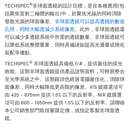
®
TECHSPEC
非球面透鏡的設計目標，是在各種應用(包
括聚焦雷射二極體的輸出)中，於聚焦光線的同時消除
發散光源的球面像差。
非球面透鏡可以提高透鏡的數值
孔徑，同時大幅度減少系統像差
。此外，非球面透鏡還
可以減少多透鏡系統中所需的透鏡數量。非球面透鏡可
以降低系統整體重量，同時具備諸如提高光通量或簡化
裝配等優點。
®
TECHSPEC
非球面透鏡具備低 f/#，提供最佳的採光
效能。這類非球面透鏡提供產品說明資料，可輕易整合
至光學系統之中。這類鏡頭也經過電腦最佳化，消除球
面像差，同時大幅降低更高階的像差。VIS 鍍膜選項可
由 425 – 675nm 提供 1.5% 以下的反射率。NIR 鍍膜選
項可由 600 – 1050nm 提供 1.5% 以下的反射率。請聯絡
本公司銷售部門取得量購定價，或指定客製非球面透
鏡。