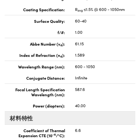
Coating Specification:
R
≤1.5% @ 600 - 1050nm
avg
Surface Quality:
60-40
f/#:
1.00
Abbe Number (v
):
61.15
d
Index of Refraction (n
):
1.589
d
Wavelength Range (nm):
600 - 1050
Conjugate Distance:
Infinite
Focal Length Specification
587.6
Wavelength (nm):
Power (diopters):
40.00
材料特性
Coefficient of Thermal
6.6
-6
Expansion CTE (10
/°C):