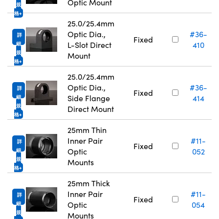
Optic Mount
規
格
25.0/25.4mm
Optic Dia.,
#36-
詳
Fixed
L-Slot Direct
410
細
規
Mount
格
25.0/25.4mm
Optic Dia.,
#36-
詳
Fixed
Side Flange
414
細
規
Direct Mount
格
25mm Thin
Inner Pair
#11-
詳
Fixed
Optic
052
細
規
Mounts
格
25mm Thick
Inner Pair
#11-
詳
Fixed
Optic
054
細
規
Mounts