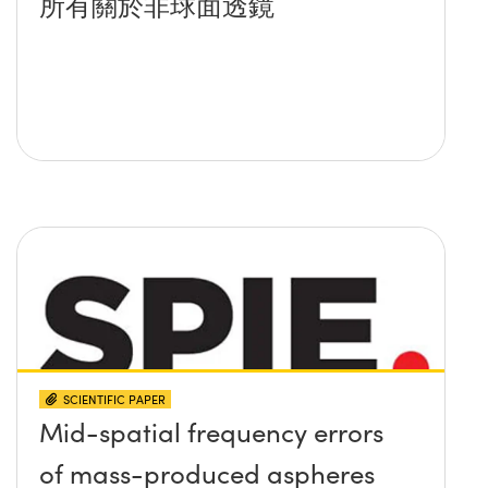
所有關於非球面透鏡
SCIENTIFIC PAPER
Mid-spatial frequency errors
of mass-produced aspheres