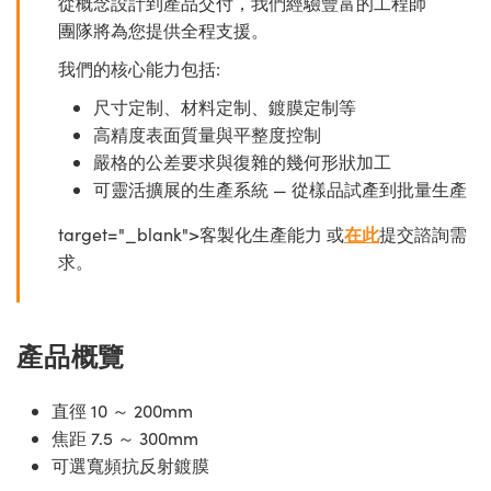
從概念設計到產品交付，我們經驗豐富的工程師
團隊將為您提供全程支援。
我們的核心能力包括:
尺寸定制、材料定制、鍍膜定制等
高精度表面質量與平整度控制
嚴格的公差要求與復雜的幾何形狀加工
可靈活擴展的生產系統 — 從樣品試產到批量生產
target="_blank">客製化生產能力 或
在此
提交諮詢需
求。
產品概覽
直徑 10 ～ 200mm
焦距 7.5 ～ 300mm
可選寬頻抗反射鍍膜