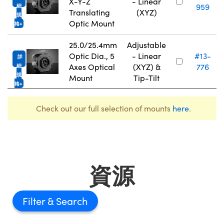
X-Y-Z
- Linear
959
細
Translating
(XYZ)
規
Optic Mount
格
25.0/25.4mm
Adjustable
Optic Dia., 5
- Linear
#13-
詳
Axes Optical
(XYZ) &
776
細
規
Mount
Tip-Tilt
格
Check out our full selection of mounts
here
.
資源
Filter