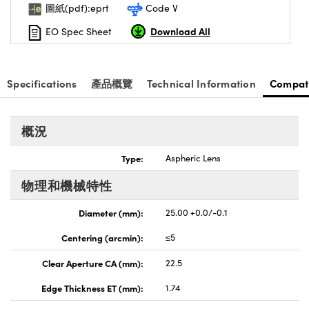
圖紙(pdf):eprt
Code V
nnovations (UFI)
Download All
EO Spec Sheet
Specifications
產品概覽
Technical Information
Compat
概況
Type:
Aspheric Lens
物理和機械特性
Diameter (mm):
25.00 +0.0/-0.1
Centering (arcmin):
≤5
Clear Aperture CA (mm):
22.5
Edge Thickness ET (mm):
1.74