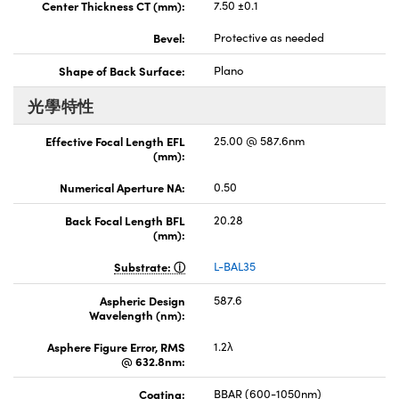
Center Thickness CT (mm):
7.50 ±0.1
Bevel:
Protective as needed
Shape of Back Surface:
Plano
光學特性
Effective Focal Length EFL
25.00 @ 587.6nm
(mm):
Numerical Aperture NA:
0.50
Back Focal Length BFL
20.28
(mm):
Substrate:
L-BAL35
Aspheric Design
587.6
Wavelength (nm):
Asphere Figure Error, RMS
1.2λ
@ 632.8nm:
Coating:
BBAR (600-1050nm)