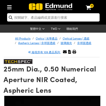
0
tics | 光學產品
er Optics | 雷射光學
tomechanics | 光機組件
croscopy | 顯微鏡
ers | 雷射
ging Lenses | 成像鏡頭
meras | 相機
ts and Illumination | 照明
t Targets | 測試板
ting and Detection | 測試與監測
 and Production | 實驗室和生產
按應用選購
p By Brand
w Products | 新品專區
earance | 清倉品
ertified Products | 重新認證產品
nses | 透鏡
rrors | 雷射反射鏡
tem | 鏡筒系統
tics® Objectives
rces | 雷射光源
al Length Lenses | 定焦鏡頭
as
ision Lighting | 機器視覺光源
n Test Targets | 解析度測試板
g
®
s
Laser Optics
聯絡我們
繁體中文
TWD
etrology | 光學度量
leaning | 清潔用品
ied Optics | 重新認證光學產品
irrors | 反射鏡
ses | 雷射透鏡
Cage System | 光學籠式系統
bjectives | Mitutoyo 物鏡
surement and Electronics | 雷射量
ic Lenses | 遠心鏡頭
thernet Cameras | Gigabit乙太網相
py Lighting |顯微鏡照明
n Test Targets | 畸變測試版
ing
n
Optics
e Optics | 清倉光學產品
All Products
Optics | 光學產品
Optical Lenses | 透鏡
品
ision Solutions | 機器視覺方案
t Handling Tools | 零件夾持用品
ied Optomechanics | 重新認證光機組
Aspheric Lenses | 非球面透鏡
玻璃抛光
非球面透鏡
and Diffusers | 窗鏡或擴散片
ndow | 雷射光窗鏡
 Optical Mounts | 台式光學安裝座
bjectives | Olympus 物鏡
 (S-Mount Lenses) | M12 鏡頭 (S 接
opy Lighting | 寬譜光源
lysis & Stage Micrometers | 圖像分
ameras
echanics
e Optomechanics | 清倉光機組件
檢視所有 109 產品系列
ics | 雷射光學
as | FLIR 相機
試板
surement and Electronics | 雷射量
ools | 通用工具
ilters | 光學濾光片
ters | 雷射濾光片
 System | 臺式系統
ctives | Nikon 物鏡
rces | 雷射光源
opy | 光譜儀
scopy
品
ed Lasers | 重新認證雷射
lifiers
iable Magnification Lenses
alsa Cameras | Teledyne Dalsa 相
ray Level Test Targets | 色卡測試板
dhesives | 光學膠
25mm Dia., 0.50 Numerical
ion Optics | 偏振光學元件
 Optics | 超快光學
ables and Breadboards | 光學平臺和
ctives | ZEISS 物鏡
ht Sources | 其他光源
onal Imaging
ng Lenses
e Microscopy | 清倉顯微鏡
 | 探測器
ied Microscopy | 重新認證顯微鏡
ety | 雷射防護
e Objectives | 顯微鏡物鏡
ets | USAF 測試版
ackened Products | Acktar 黑色吸光
Aperture NIR Coated,
ters | 分光鏡
束器
 Upright Microscopes
ion Accessories | 光源配件
Imaging
ras
e Imaging Lenses | 清倉成像鏡頭
Lumenera Microscopy Cameras
s | 放大器
ed Imaging Lenses | 重新認證成像鏡
 Stages | 電動平臺
chanics | 雷射用光機模組
ses
ings
Aspheric Lens
稜鏡
tical Assemblies | 雷射光學元件組装
rrected Objectives
nation
al Imaging
nation
e Cameras | 清倉相機
on Cameras | Allied Vision 相機
ers | 光度計
Material | 暗室器材
ages and Slides | 平臺和滑塊
essories | 雷射配件
 Lenses for Harsh Environments
| 刻劃板
ied Cameras | 重新認證相機
on Gratings | 繞射光柵
am Shaping | 雷射光束整形
njugate Objectives | 有限共軛物鏡
on Microscopy
g and Detection
 Illumination | 清倉照明
eras | Basler 相機
opy | 光譜儀
and Accessories | UV固化設備
 Apertures | 光圈類
Production | 實驗室和生產線
oduction and Advanced
ed Illumination | 重新認證照明