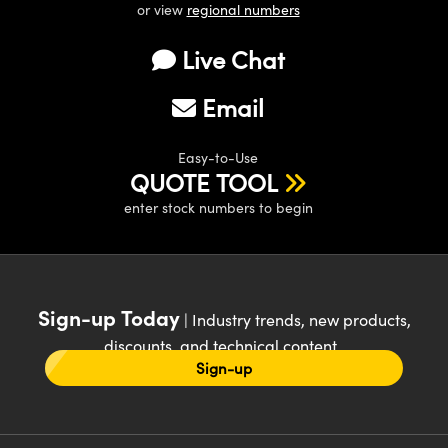
or view
regional numbers
Live Chat
Email
Easy-to-Use
QUOTE TOOL
enter stock numbers to begin
Sign-up Today
| Industry trends, new products,
discounts, and technical content
Sign-up