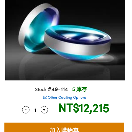
ssemblies | 光學組装
msplitters | 雷射分光鏡
e Objectives | 反射物鏡
echnologies
llumination
nd Production
Test Targets
aphy | 影視製作和高級攝影
ng Cameras | IDS 相機
ig and Roughness Standards | 表面
 儲存
s
糙度標準
 Test Targets
tical Components | SCHOTT 光學
croscopy | 雷射顯微鏡
 Objectives
R
Testing and Detection
ens Accessories | 成像鏡頭配件
on Labs Cameras™ | Lucid Vision
 | 實驗室套件
echanics
ent Tools | 量測工具
 Testing and Detection
and Isolators | 晶體和隔離器
y Cameras
rial Processing
 Lab and Production | 清倉實驗室
ety | 雷射防護
 Optics | 紅外線光學產品
品
Cameras | Pixelink 相機
ptical Components | 主動光學元件
ed Lab and Production | 重新認證實
arization | 雷射偏光片
py Lighting |顯微鏡照明
oherence Tomography
ner
| 磁性裝置
線用品
cs | 光纖
s
g and Detection
sms | 雷射稜鏡
py Systems| 體視顯微鏡系統
nd Production
ics | 雷射光學
s
Optics
y Filters | 顯微鏡濾光片
 Optics | 超快光學
ameras
Zoom Lenses | 變焦鏡頭模組
ng Development Systems
#49-114
5 庫存
Stock
eam Sputtering) Coated Optics |
as
py Targets | 顯微鏡標靶
hoto-Optical Company
子束濺鍍）鍍膜光學元件
Other Coating Options
NT$12,215
 Cameras
and Stage Micrometers | 刻劃板或鏡
-
+
Quantity Selector
Use the plus and minus buttons to adjust 
e Optical Elements (DOE) | 繞射光學
cessories and Optomechanics | 相
py Mechanics | 顯微鏡用結構件
s