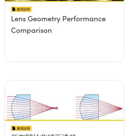
應用說明
Lens Geometry Performance
Comparison
應用說明