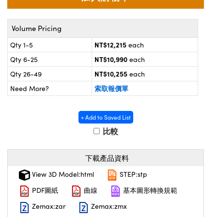
® Optical Components
d Interface Cameras | 高速接口相
 | 目鏡
on Labs™
Volume Pricing
nses and Couplers | 中繼鏡或耦合鏡
ameras | 模擬相機
NT$12,215
Qty 1-5
each
d Direct Microscopes | 袖珍顯微鏡
NT$10,990
Qty 6-25
each
ameras
微鏡
NT$10,255
Qty 26-49
each
Systems | 成像系統
索取報價單
Need More?
ics
s | 放大鏡
ras
scopy
+ Add to Saved List
比較
n Gratings™
AX
下載產品資料
tical Components | SCHOTT 光學
View 3D Model:html
STEP:stp
PDF圖紙
曲線
基本圖形轉換規範
Zemax:zar
Zemax:zmx