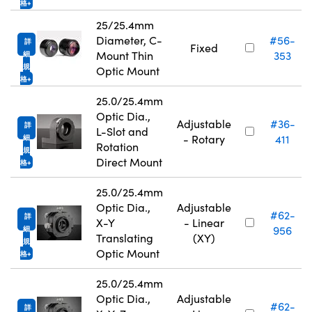
格
25/25.4mm
Diameter, C-
#56-
詳
Fixed
Mount Thin
353
細
規
Optic Mount
格
25.0/25.4mm
Optic Dia.,
Adjustable
#36-
詳
L-Slot and
- Rotary
411
細
Rotation
規
Direct Mount
格
25.0/25.4mm
Optic Dia.,
Adjustable
#62-
詳
X-Y
- Linear
956
細
Translating
(XY)
規
Optic Mount
格
25.0/25.4mm
Optic Dia.,
Adjustable
#62-
詳