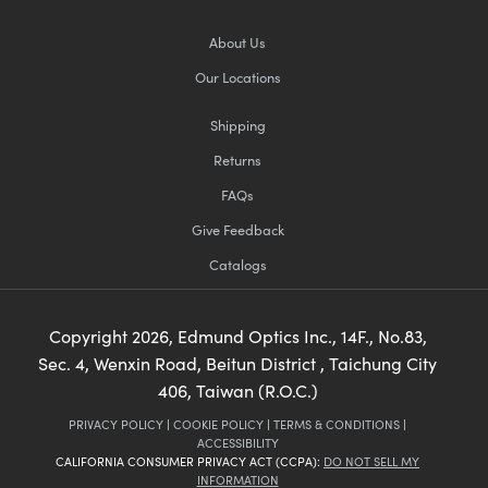
About Us
Our Locations
Shipping
Returns
FAQs
Give Feedback
Catalogs
Copyright
2026
, Edmund Optics Inc., 14F., No.83,
Sec. 4, Wenxin Road, Beitun District , Taichung City
406, Taiwan (R.O.C.)
PRIVACY POLICY
|
COOKIE POLICY
|
TERMS & CONDITIONS
|
ACCESSIBILITY
CALIFORNIA CONSUMER PRIVACY ACT (CCPA):
DO NOT SELL MY
INFORMATION