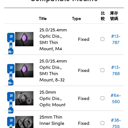
比
庫存
Title
Type
較
號碼
25.0/25.4mm
Optic Dia.,
#13-
詳
Fixed
SM1 Thin
787
細
規
Mount, M4
格
25.0/25.4mm
Optic Dia.,
#13-
詳
Fixed
SM1 Thin
788
細
規
Mount, 8-32
格
25.0mm
#64-
詳
Optic Dia.,
Fixed
560
細
Optic Mount
規
格
25mm Thin
#38-
詳
Inner Single
Fixed
755
細