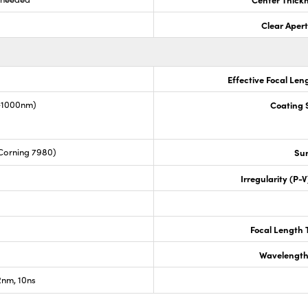
Clear Aper
Effective Focal Len
0-1000nm)
Coating S
Corning 7980)
Sur
Irregularity (P-
Focal Length 
Wavelength
nm, 10ns