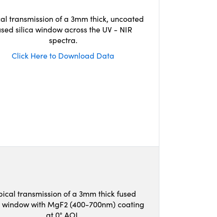
cal transmission of a 3mm thick, uncoated
used silica window across the UV - NIR
spectra.
Click Here to Download Data
pical transmission of a 3mm thick fused
ca window with MgF2 (400-700nm) coating
at 0° AOI.