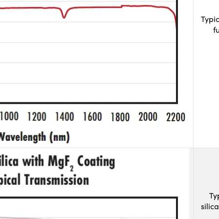
Typi
f
Ty
sili