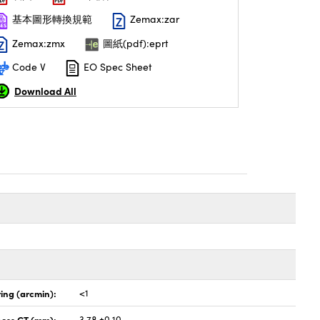
基本圖形轉換規範
Zemax:zar
Zemax:zmx
圖紙(pdf):eprt
Code V
EO Spec Sheet
Download All
ing (arcmin):
<1
ness CT (mm):
3.78 ±0.10