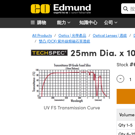
購物
能力
知識中心
公司
All Products
Optics | 光學產品
Optical Lenses | 透鏡
雙凸 (DCX) 紫外線熔融石英透鏡
25mm Dia. x 1
#
Stock
-
Quantity
UV FS Transmission Curve
Volume 
Qty 1-5
Qty 6-2