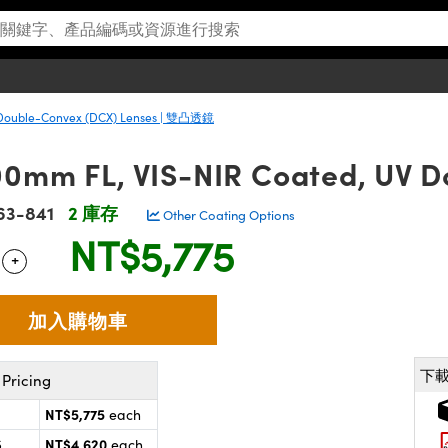
Double-Convex (DCX) Lenses | 雙凸透鏡
00mm FL, VIS-NIR Coated, UV 
63-841
2 庫存
Other Coating Options
NT$5,775
+
 Selector
Use the plus and minus buttons to adjust the quantity.
下
Pricing
NT$5,775
each
NT$4,620
5
each