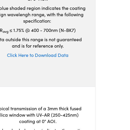
blue shaded region indicates the coating
ign wavelengh range, with the following
specification:
R
≤ 1.75% @ 400 - 700nm (N-BK7)
avg
ta outside this range is not guaranteed
and is for reference only.
Click Here to Download Data
pical transmission of a 3mm thick fused
ilica window with UV-AR (250-425nm)
coating at 0° AOI.