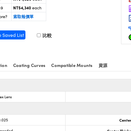
NT$4,340
49
each
索取報價單
ore?
o Saved List
比較
tion
Coating Curves
Compatible Mounts
資源
ex Lens
0.025
Center
s needed
Center Thick