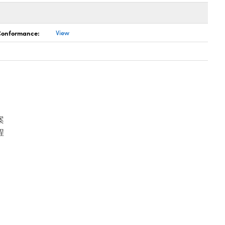
 Conformance:
View
案
程