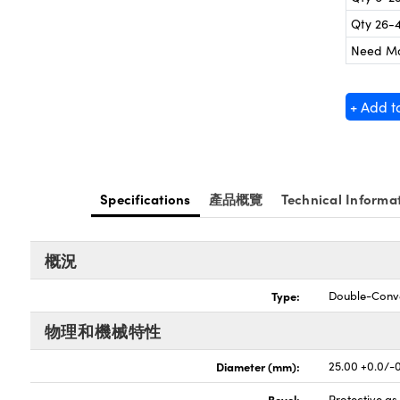
Qty 26-
Need M
+ Add t
Specifications
產品概覽
Technical Informa
概況
Type:
Double-Conv
物理和機械特性
Diameter (mm):
25.00 +0.0/-
Bevel:
Protective a