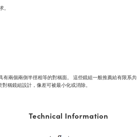
求。
透鏡，具有兩個兩側半徑相等的對稱面。 這些鏡組一般推薦給有限系共軛
於對稱鏡組設計，像差可被最小化或消除。
Technical Information