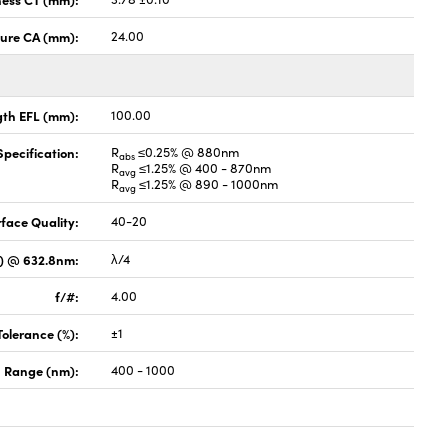
ture CA (mm):
24.00
gth EFL (mm):
100.00
pecification:
R
≤0.25% @ 880nm
abs
R
≤1.25% @ 400 - 870nm
avg
R
≤1.25% @ 890 - 1000nm
avg
face Quality:
40-20
V) @ 632.8nm:
λ/4
f/#:
4.00
Tolerance (%):
±1
 Range (nm):
400 - 1000