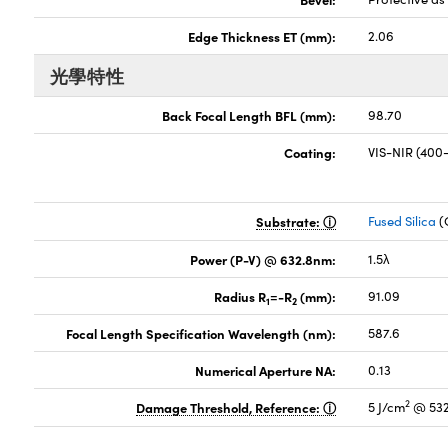
Edge Thickness ET (mm):
2.06
光學特性
Back Focal Length BFL (mm):
98.70
Coating:
VIS-NIR (40
Substrate:
Fused Silica
(
Power (P-V) @ 632.8nm:
1.5λ
Radius R
=-R
(mm):
91.09
1
2
Focal Length Specification Wavelength (nm):
587.6
Numerical Aperture NA:
0.13
2
Damage Threshold, Reference:
5 J/cm
@ 532