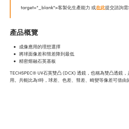
target="_blank">客製化生產能力 或
在此
提交諮詢需
產品概覽
成像應用的理想選擇
將球面像差和彗差降到最低
精密熔融石英基板
TECHSPEC® UV石英雙凸 (DCX) 透鏡，也稱為雙凸
用。共軛比為1時，球差、色差、彗差、畸變等像差可借由