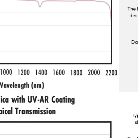
The 
des
Da
Ty
s