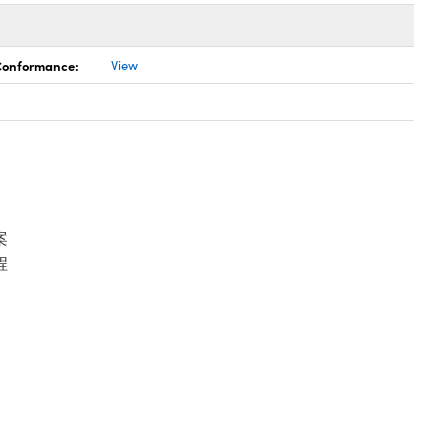
 Conformance:
View
案
程