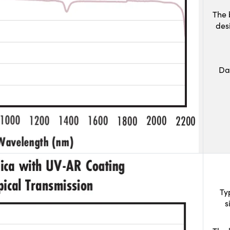
The 
des
Da
Ty
s