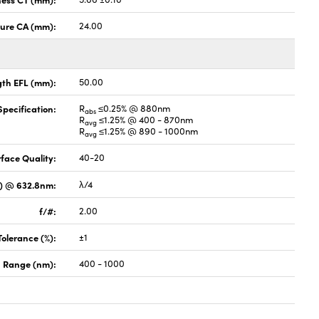
ture CA (mm):
24.00
gth EFL (mm):
50.00
pecification:
R
≤0.25% @ 880nm
abs
R
≤1.25% @ 400 - 870nm
avg
R
≤1.25% @ 890 - 1000nm
avg
face Quality:
40-20
V) @ 632.8nm:
λ/4
f/#:
2.00
Tolerance (%):
±1
 Range (nm):
400 - 1000