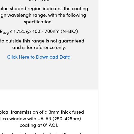
blue shaded region indicates the coating
ign wavelengh range, with the following
specification:
R
≤ 1.75% @ 400 - 700nm (N-BK7)
avg
ta outside this range is not guaranteed
and is for reference only.
Click Here to Download Data
pical transmission of a 3mm thick fused
ilica window with UV-AR (250-425nm)
coating at 0° AOI.