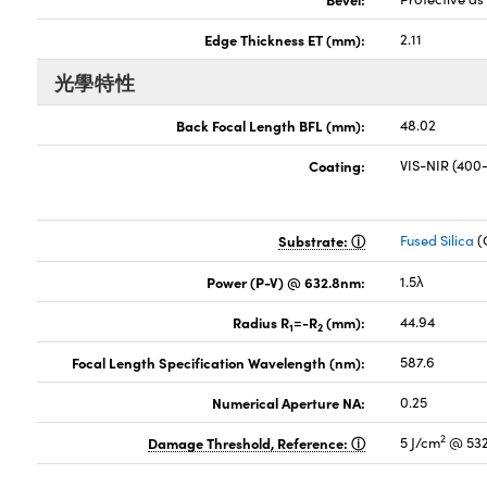
Edge Thickness ET (mm):
2.11
光學特性
Back Focal Length BFL (mm):
48.02
Coating:
VIS-NIR (40
Substrate:
Fused Silica
(
Power (P-V) @ 632.8nm:
1.5λ
Radius R
=-R
(mm):
44.94
1
2
Focal Length Specification Wavelength (nm):
587.6
Numerical Aperture NA:
0.25
2
Damage Threshold, Reference:
5 J/cm
@ 532