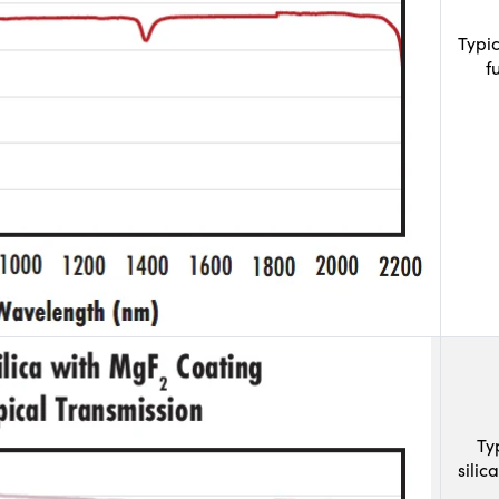
Typi
f
Ty
sili