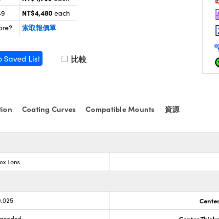
NT$4,480
49
each
索取報價單
ore?
o Saved List
比較
tion
Coating Curves
Compatible Mounts
資源
ex Lens
0.025
Center
s needed
Center Thick