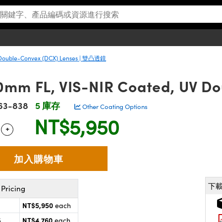
Double-Convex (DCX) Lenses | 雙凸透鏡
0mm FL, VIS-NIR Coated, UV D
63-838
5 庫存
Other Coating Options
NT$5,950
+
 Selector
Use the plus and minus buttons to adjust the quantity.
下
Pricing
NT$5,950
each
NT$4,760
5
each