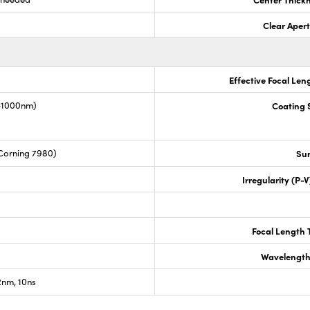
Clear Aper
Effective Focal Len
0-1000nm)
Coating S
Corning 7980)
Sur
Irregularity (P-
Focal Length 
Wavelength
nm, 10ns