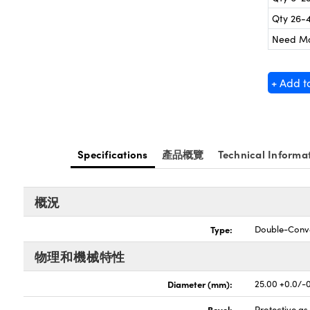
Qty 26-
Need M
+ Add t
Specifications
產品概覽
Technical Informa
概況
Type:
Double-Conv
物理和機械特性
Diameter (mm):
25.00 +0.0/-
Bevel:
Protective a