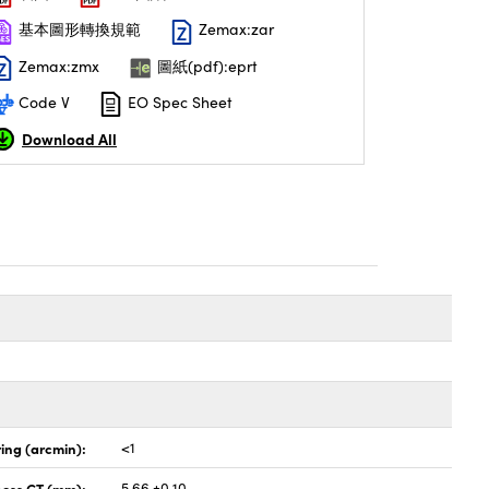
基本圖形轉換規範
Zemax:zar
Zemax:zmx
圖紙(pdf):eprt
Code V
EO Spec Sheet
Download All
ing (arcmin):
<1
ness CT (mm):
5.66 ±0.10