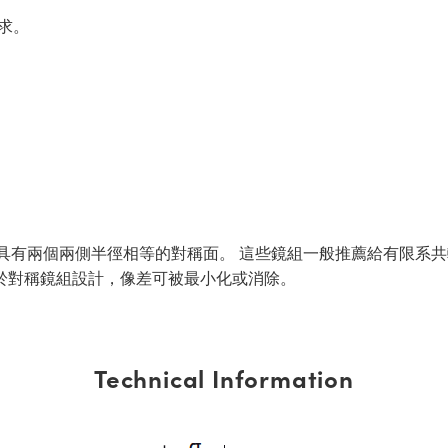
求。
透鏡，具有兩個兩側半徑相等的對稱面。 這些鏡組一般推薦給有限系共軛
於對稱鏡組設計，像差可被最小化或消除。
Technical Information