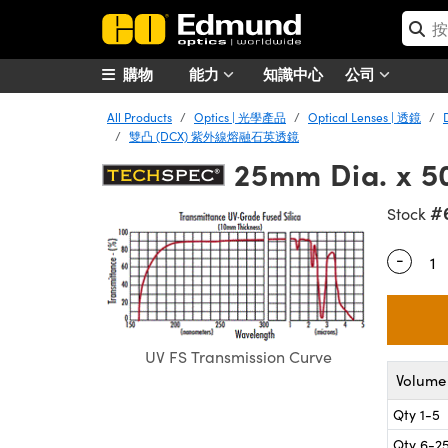
購物
能力
知識中心
公司
All Products
Optics | 光學產品
Optical Lenses | 透鏡
雙凸 (DCX) 紫外線熔融石英透鏡
25mm Dia. x 5
#
Stock
-
Quantity
UV FS Transmission Curve
Volume 
Qty 1-5
Qty 6-2