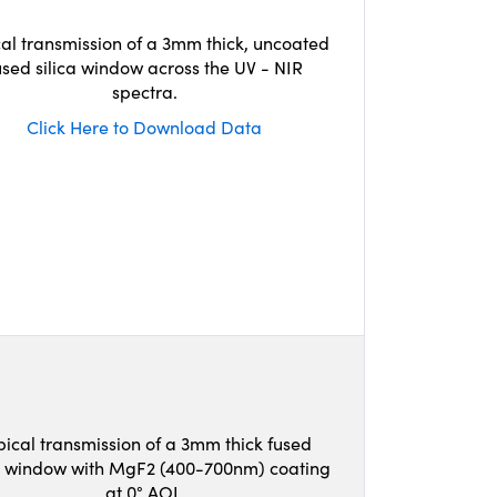
cal transmission of a 3mm thick, uncoated
used silica window across the UV - NIR
spectra.
Click Here to Download Data
pical transmission of a 3mm thick fused
ca window with MgF2 (400-700nm) coating
at 0° AOI.