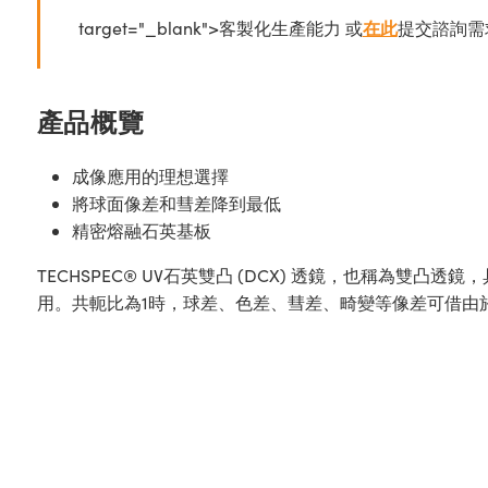
target="_blank">客製化生產能力 或
在此
提交諮詢需
產品概覽
成像應用的理想選擇
將球面像差和彗差降到最低
精密熔融石英基板
TECHSPEC® UV石英雙凸 (DCX) 透鏡，也稱為雙凸
用。共軛比為1時，球差、色差、彗差、畸變等像差可借由