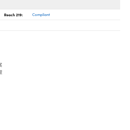
Reach 219:
Compliant
案
程