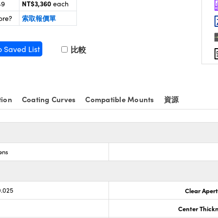
NT$3,360
49
each
索取報價單
ore?
o Saved List
比較
tion
Coating Curves
Compatible Mounts
資源
ens
0.025
Clear Aper
Center Thick