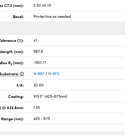
ss CT 2 (mm):
2.50 ±0.10
Bevel:
Protective as needed
Tolerance (%):
±1
elength (nm):
587.6
dius R
(mm):
-507.71
2
Substrate:
N-BK7
/
N-SF5
f/#:
30.00
Coating:
VIS 0° (425-675nm)
) @ 632.8nm:
1.5λ
 Range (nm):
425 - 675