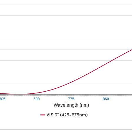
605
690
775
860
Wavelength (nm)
VIS 0° (425-675nm)