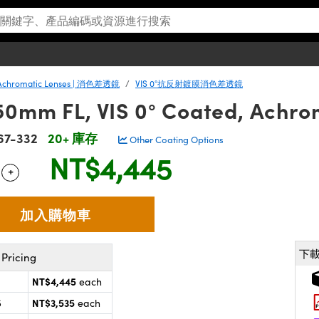
Achromatic Lenses | 消色差透鏡
VIS 0°抗反射鍍膜消色差透鏡
50mm FL, VIS 0° Coated, Achro
67-332
20+ 庫存
Other Coating Options
NT$4,445
+
 Selector
Use the plus and minus buttons to adjust the quantity.
下
Pricing
NT$4,445
each
NT$3,535
5
each