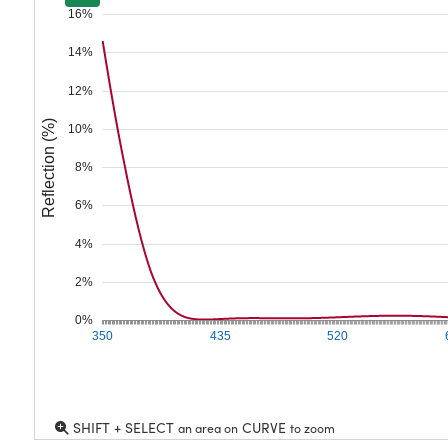
16%
14%
12%
Reflection (%)
10%
8%
6%
4%
2%
0%
350
435
520
SHIFT + SELECT
CURVE
an area on
to zoom