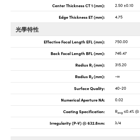
Center Thickness CT 1 (mm):
2.50 ±0.10
Edge Thickness ET (mm):
4.75
光學特性
Effective Focal Length EFL (mm):
750.00
Back Focal Length BFL (mm):
746.47
Radius R
(mm):
315.20
1
Radius R
(mm):
-∞
3
Surface Quality:
40-20
Numerical Aperture NA:
0.02
Coating Specification:
R
≤0.4% @ 
avg
Irregularity (P-V) @ 632.8nm:
λ/4