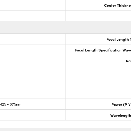
Center Thickne
Focal Length 
Focal Length Specification Wav
Ra
425 - 675nm
Power (P-V
Wavelength