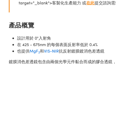
target="_blank">客製化生產能力 或
在此
提交諮詢需
產品概覽
設計用於 0°入射角
在 425 - 675nm 的每個表面反射率低於 0.4%
也提供
MgF
和
VIS-NIR
抗反射鍍膜鍍消色差透鏡
2
鍍膜消色差透鏡包含由兩個光學元件黏合而成的膠合透鏡