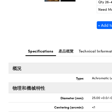
Qty 26-
Need M
+ Add t
Specifications
產品概覽
Technical Informa
概況
Type:
Achromatic L
物理和機械特性
Diameter (mm):
25.00 +0.0/-
Centering (arcmin):
<1