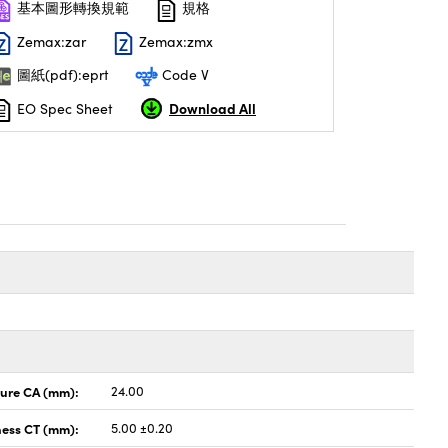
基本圖形轉換規範
規格
Zemax:zar
Zemax:zmx
圖紙(pdf):eprt
Code V
Download All
EO Spec Sheet
ture CA (mm):
24.00
ness CT (mm):
5.00 ±0.20