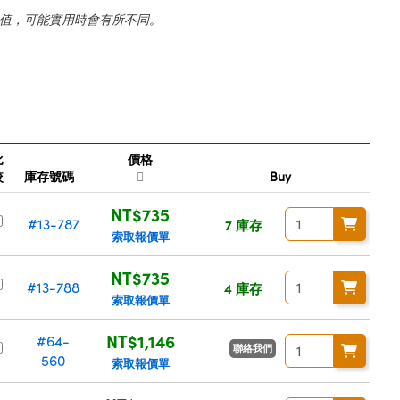
值，可能實用時會有所不同。
比
價格
較
庫存號碼
Buy
NT$735
#13-787
7 庫存
索取報價單
NT$735
#13-788
4 庫存
索取報價單
NT$1,146
#64-
聯絡我們
560
索取報價單