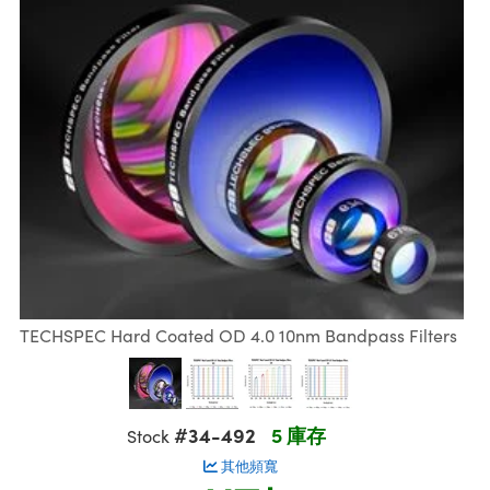
ssemblies | 光學組装
msplitters | 雷射分光鏡
e Objectives | 反射物鏡
echnologies
llumination
nd Production
Test Targets
aphy | 影視製作和高級攝影
ng Cameras | IDS 相機
ig and Roughness Standards | 表面
 儲存
s
糙度標準
 Test Targets
tical Components | SCHOTT 光學
croscopy | 雷射顯微鏡
 Objectives
R
Testing and Detection
ens Accessories | 成像鏡頭配件
on Labs Cameras™ | Lucid Vision
 | 實驗室套件
echanics
ent Tools | 量測工具
 Testing and Detection
and Isolators | 晶體和隔離器
y Cameras
rial Processing
 Lab and Production | 清倉實驗室
ety | 雷射防護
 Optics | 紅外線光學產品
品
Cameras | Pixelink 相機
ptical Components | 主動光學元件
ed Lab and Production | 重新認證實
arization | 雷射偏光片
py Lighting |顯微鏡照明
oherence Tomography
ner
| 磁性裝置
線用品
cs | 光纖
s
g and Detection
sms | 雷射稜鏡
py Systems| 體視顯微鏡系統
nd Production
ics | 雷射光學
s
Optics
y Filters | 顯微鏡濾光片
 Optics | 超快光學
ameras
Zoom Lenses | 變焦鏡頭模組
ng Development Systems
eam Sputtering) Coated Optics |
TECHSPEC Hard Coated OD 4.0 10nm Bandpass Filters
as
py Targets | 顯微鏡標靶
hoto-Optical Company
子束濺鍍）鍍膜光學元件
 Cameras
and Stage Micrometers | 刻劃板或鏡
e Optical Elements (DOE) | 繞射光學
#34-492
5 庫存
cessories and Optomechanics | 相
Stock
其他頻寬
py Mechanics | 顯微鏡用結構件
s