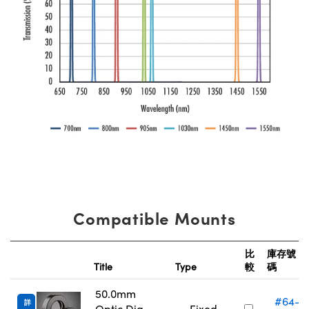
Compatible Mounts
比
庫存號
Title
Type
較
碼
50.0mm
#64-
詳
Optic Dia.,
Fixed