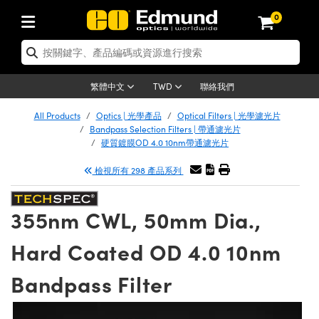
0
tics | 光學產品
er Optics | 雷射光學
tomechanics | 光機組件
croscopy | 顯微鏡
ers | 雷射
ging Lenses | 成像鏡頭
meras | 相機
ts and Illumination | 照明
t Targets | 測試板
ting and Detection | 測試與監測
 and Production | 實驗室和生產
按應用選購
p By Brand
w Products | 新品專區
earance | 清倉品
ertified Products | 重新認證產品
nses | 透鏡
rrors | 雷射反射鏡
tem | 鏡筒系統
tics® Objectives
rces | 雷射光源
al Length Lenses | 定焦鏡頭
as
ision Lighting | 機器視覺光源
n Test Targets | 解析度測試板
g
®
s
Laser Optics
聯絡我們
繁體中文
TWD
etrology | 光學度量
leaning | 清潔用品
ied Optics | 重新認證光學產品
irrors | 反射鏡
ses | 雷射透鏡
Cage System | 光學籠式系統
bjectives | Mitutoyo 物鏡
surement and Electronics | 雷射量
ic Lenses | 遠心鏡頭
thernet Cameras | Gigabit乙太網相
py Lighting |顯微鏡照明
n Test Targets | 畸變測試版
ing
n
Optics
e Optics | 清倉光學產品
All Products
Optics | 光學產品
Optical Filters | 光學濾光片
品
ision Solutions | 機器視覺方案
t Handling Tools | 零件夾持用品
ied Optomechanics | 重新認證光機組
Bandpass Selection Filters | 帶通濾光片
and Diffusers | 窗鏡或擴散片
ndow | 雷射光窗鏡
 Optical Mounts | 台式光學安裝座
bjectives | Olympus 物鏡
 (S-Mount Lenses) | M12 鏡頭 (S 接
opy Lighting | 寬譜光源
lysis & Stage Micrometers | 圖像分
ameras
echanics
e Optomechanics | 清倉光機組件
硬質鍍膜OD 4.0 10nm帶通濾光片
ics | 雷射光學
as | FLIR 相機
試板
surement and Electronics | 雷射量
ools | 通用工具
檢視所有 298 產品系列
ilters | 光學濾光片
ters | 雷射濾光片
 System | 臺式系統
ctives | Nikon 物鏡
rces | 雷射光源
opy | 光譜儀
scopy
品
ed Lasers | 重新認證雷射
lifiers
iable Magnification Lenses
alsa Cameras | Teledyne Dalsa 相
ray Level Test Targets | 色卡測試板
dhesives | 光學膠
ion Optics | 偏振光學元件
 Optics | 超快光學
ables and Breadboards | 光學平臺和
ctives | ZEISS 物鏡
ht Sources | 其他光源
onal Imaging
ng Lenses
e Microscopy | 清倉顯微鏡
 | 探測器
ied Microscopy | 重新認證顯微鏡
355nm CWL, 50mm Dia.,
ety | 雷射防護
e Objectives | 顯微鏡物鏡
ets | USAF 測試版
ackened Products | Acktar 黑色吸光
ters | 分光鏡
束器
 Upright Microscopes
ion Accessories | 光源配件
Imaging
ras
e Imaging Lenses | 清倉成像鏡頭
Lumenera Microscopy Cameras
s | 放大器
ed Imaging Lenses | 重新認證成像鏡
Hard Coated OD 4.0 10nm
 Stages | 電動平臺
chanics | 雷射用光機模組
ses
ings
稜鏡
tical Assemblies | 雷射光學元件組装
rrected Objectives
nation
al Imaging
nation
e Cameras | 清倉相機
on Cameras | Allied Vision 相機
ers | 光度計
Material | 暗室器材
Bandpass Filter
ages and Slides | 平臺和滑塊
essories | 雷射配件
 Lenses for Harsh Environments
| 刻劃板
ied Cameras | 重新認證相機
on Gratings | 繞射光柵
am Shaping | 雷射光束整形
njugate Objectives | 有限共軛物鏡
on Microscopy
g and Detection
 Illumination | 清倉照明
eras | Basler 相機
opy | 光譜儀
and Accessories | UV固化設備
 Apertures | 光圈類
Production | 實驗室和生產線
oduction and Advanced
ed Illumination | 重新認證照明