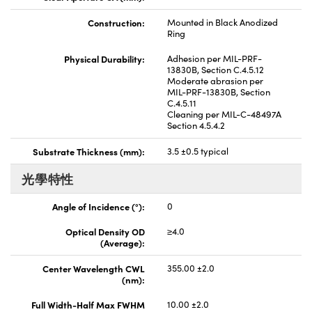
Construction:
Mounted in Black Anodized
Ring
Physical Durability:
Adhesion per MIL-PRF-
13830B, Section C.4.5.12
Moderate abrasion per
MIL-PRF-13830B, Section
C.4.5.11
Cleaning per MIL-C-48497A
Section 4.5.4.2
Substrate Thickness (mm):
3.5 ±0.5 typical
光學特性
Angle of Incidence (°):
0
Optical Density OD
≥4.0
(Average):
Center Wavelength CWL
355.00 ±2.0
(nm):
Full Width-Half Max FWHM
10.00 ±2.0