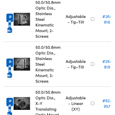
50.0/50.8mm
Optic Dia.,
Stainless
Adjustable
#26-
詳
Steel
- Tip-Tilt
816
細
Kinematic
規
Mount, 2-
格
Screws
50.0/50.8mm
Optic Dia.,
Stainless
Adjustable
#26-
詳
Steel
- Tip-Tilt
819
細
Kinematic
規
Mount, 3-
格
Screws
50.0/50.8mm
Optic Dia.,
Adjustable
#62-
詳
X-Y
- Linear
957
細
Translating
(XY)
規
Optic Mount
格