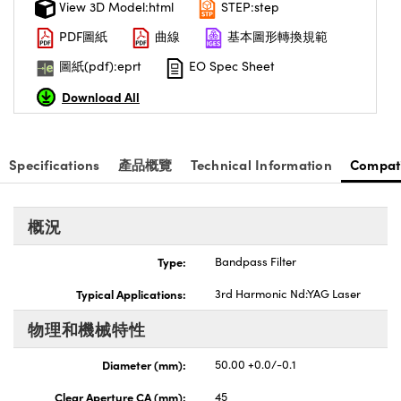
View 3D Model:html
STEP:step
nnovations (UFI)
PDF圖紙
曲線
基本圖形轉換規範
圖紙(pdf):eprt
EO Spec Sheet
Download All
Specifications
產品概覽
Technical Information
Compat
概況
Type:
Bandpass Filter
Typical Applications:
3rd Harmonic Nd:YAG Laser
物理和機械特性
Diameter (mm):
50.00 +0.0/-0.1
Clear Aperture CA (mm):
45