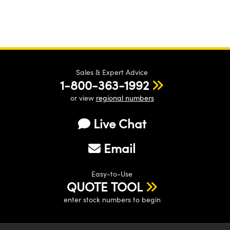
Sales & Expert Advice
1-800-363-1992
or view
regional numbers
Live Chat
Email
Easy-to-Use
QUOTE TOOL
enter stock numbers to begin