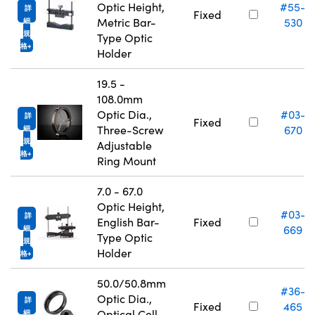
Optic Height,
#55-
詳
Fixed
Metric Bar-
530
細
規
Type Optic
格
Holder
19.5 -
108.0mm
Optic Dia.,
#03-
詳
Fixed
Three-Screw
670
細
規
Adjustable
格
Ring Mount
7.0 - 67.0
Optic Height,
#03-
詳
English Bar-
Fixed
669
細
Type Optic
規
Holder
格
50.0/50.8mm
#36-
Optic Dia.,
詳
Fixed
465
Optical Cell
細