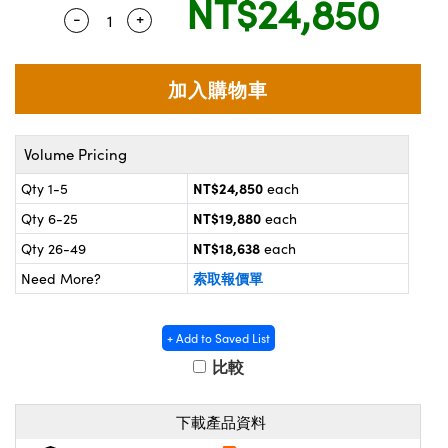
NT$24,850
® Optical Components
d Interface Cameras | 高速接口相
-
+
Quantity Selector
Use the plus and minus buttons to adjust th
 | 目鏡
on Labs™
nses and Couplers | 中繼鏡或耦合鏡
ameras | 模擬相機
d Direct Microscopes | 袖珍顯微鏡
ameras
微鏡
Volume Pricing
Systems | 成像系統
ics
s | 放大鏡
NT$24,850
Qty 1-5
each
ras
NT$19,880
Qty 6-25
each
scopy
NT$18,638
Qty 26-49
each
n Gratings™
索取報價單
Need More?
AX
+ Add to Saved List
tical Components | SCHOTT 光學
比較
下載產品資料