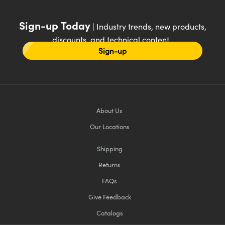
Sign-up Today
| Industry trends, new products,
discounts, and technical content
Sign-up
About Us
Our Locations
Shipping
Returns
FAQs
Give Feedback
Catalogs