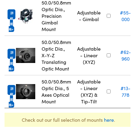
50.0/50.8mm
Optic Dia.,
Adjustable
#55-
詳
Precision
- Gimbal
000
細
Gimbal
規
Mount
格
50.0/50.8mm
Optic Dia.,
Adjustable
#62-
詳
X-Y-Z
- Linear
960
細
Translating
(XYZ)
規
Optic Mount
格
50.0/50.8mm
Adjustable
Optic Dia., 5
- Linear
#13-
詳
Axes Optical
(XYZ) &
778
細
規
Mount
Tip-Tilt
格
Check out our full selection of mounts
here
.