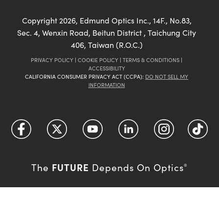
Copyright
2026
, Edmund Optics Inc., 14F., No.83,
Sec. 4, Wenxin Road, Beitun District , Taichung City
406, Taiwan (R.O.C.)
PRIVACY POLICY
|
COOKIE POLICY
|
TERMS & CONDITIONS
|
ACCESSIBILITY
CALIFORNIA CONSUMER PRIVACY ACT (CCPA):
DO NOT SELL MY
INFORMATION
FUTURE
The
Depends On Optics
®