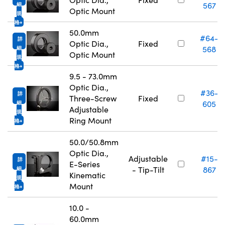
567
細
Optic Mount
規
格
50.0mm
#64-
詳
Optic Dia.,
Fixed
568
細
Optic Mount
規
格
9.5 - 73.0mm
Optic Dia.,
#36-
詳
Three-Screw
Fixed
605
細
Adjustable
規
Ring Mount
格
50.0/50.8mm
Optic Dia.,
Adjustable
#15-
詳
E-Series
- Tip-Tilt
867
細
Kinematic
規
Mount
格
10.0 -
60.0mm