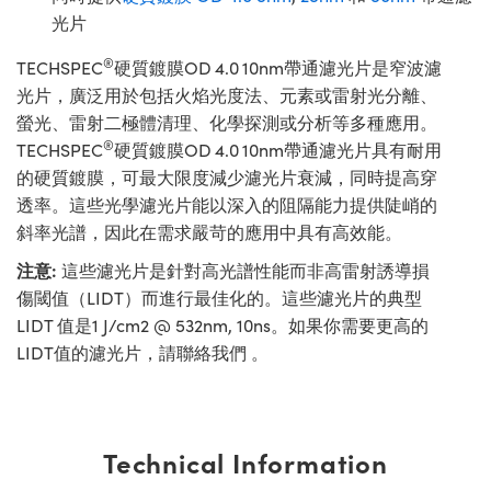
光片
®
TECHSPEC
硬質鍍膜OD 4.0 10nm帶通濾光片是窄波濾
光片，廣泛用於包括火焰光度法、元素或雷射光分離、
螢光、雷射二極體清理、化學探測或分析等多種應用。
®
TECHSPEC
硬質鍍膜OD 4.0 10nm帶通濾光片具有耐用
的硬質鍍膜，可最大限度減少濾光片衰減，同時提高穿
透率。這些光學濾光片能以深入的阻隔能力提供陡峭的
斜率光譜，因此在需求嚴苛的應用中具有高效能。
注意:
這些濾光片是針對高光譜性能而非高雷射誘導損
傷閾值（LIDT）而進行最佳化的。這些濾光片的典型
LIDT 值是1 J/cm2 @ 532nm, 10ns。如果你需要更高的
LIDT值的濾光片，請聯絡我們 。
Technical Information