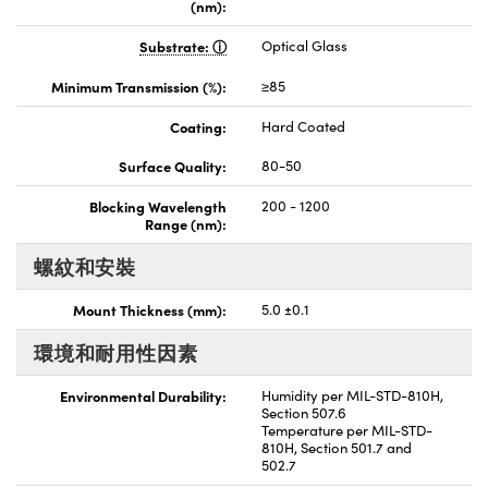
(nm):
Substrate:
Optical Glass
Minimum Transmission (%):
≥85
Coating:
Hard Coated
Surface Quality:
80-50
Blocking Wavelength
200 - 1200
Range (nm):
螺紋和安裝
Mount Thickness (mm):
5.0 ±0.1
環境和耐用性因素
Environmental Durability:
Humidity per MIL-STD-810H,
Section 507.6
Temperature per MIL-STD-
810H, Section 501.7 and
502.7