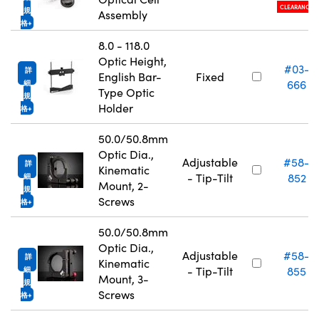
CLEARANCE
規
Assembly
格
8.0 - 118.0
Optic Height,
#03-
詳
English Bar-
Fixed
666
細
Type Optic
規
Holder
格
50.0/50.8mm
Optic Dia.,
Adjustable
#58-
詳
Kinematic
- Tip-Tilt
852
細
Mount, 2-
規
Screws
格
50.0/50.8mm
Optic Dia.,
Adjustable
#58-
詳
Kinematic
- Tip-Tilt
855
細
Mount, 3-
規
Screws
格