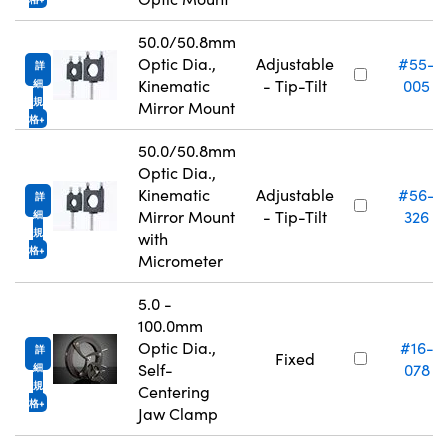
50.0/50.8mm
Optic Dia.,
Adjustable
#55-
詳
Kinematic
- Tip-Tilt
005
細
規
Mirror Mount
格
50.0/50.8mm
Optic Dia.,
Kinematic
Adjustable
#56-
詳
Mirror Mount
- Tip-Tilt
326
細
規
with
格
Micrometer
5.0 -
100.0mm
Optic Dia.,
#16-
詳
Fixed
Self-
078
細
規
Centering
格
Jaw Clamp