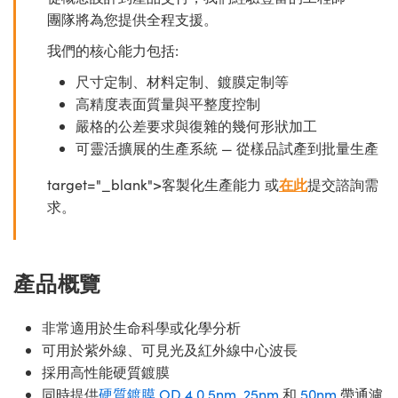
團隊將為您提供全程支援。
我們的核心能力包括:
尺寸定制、材料定制、鍍膜定制等
高精度表面質量與平整度控制
嚴格的公差要求與復雜的幾何形狀加工
可靈活擴展的生產系統 — 從樣品試產到批量生產
target="_blank">客製化生產能力 或
在此
提交諮詢需
求。
產品概覽
非常適用於生命科學或化學分析
可用於紫外線、可見光及紅外線中心波長
採用高性能硬質鍍膜
同時提供
硬質鍍膜 OD 4.0 5nm
,
25nm
和
50nm
帶通濾