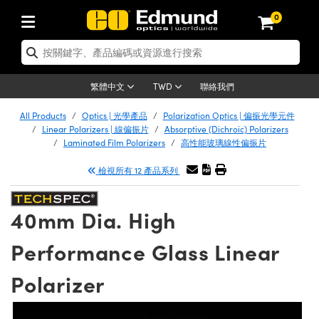
0
tics | 光學產品
er Optics | 雷射光學
tomechanics | 光機組件
croscopy | 顯微鏡
ers | 雷射
ging Lenses | 成像鏡頭
meras | 相機
ts and Illumination | 照明
t Targets | 測試板
ting and Detection | 測試與監測
 and Production | 實驗室和生產
按應用選購
p By Brand
w Products | 新品專區
earance | 清倉品
ertified Products | 重新認證產品
nses | 透鏡
rrors | 雷射反射鏡
tem | 鏡筒系統
tics® Objectives
rces | 雷射光源
al Length Lenses | 定焦鏡頭
as
ision Lighting | 機器視覺光源
n Test Targets | 解析度測試板
g
®
s
Laser Optics
聯絡我們
繁體中文
TWD
etrology | 光學度量
leaning | 清潔用品
ied Optics | 重新認證光學產品
irrors | 反射鏡
ses | 雷射透鏡
Cage System | 光學籠式系統
bjectives | Mitutoyo 物鏡
surement and Electronics | 雷射量
ic Lenses | 遠心鏡頭
thernet Cameras | Gigabit乙太網相
py Lighting |顯微鏡照明
n Test Targets | 畸變測試版
ing
n
Optics
e Optics | 清倉光學產品
All Products
Optics | 光學產品
Polarization Optics | 偏振光學元件
品
ision Solutions | 機器視覺方案
t Handling Tools | 零件夾持用品
ied Optomechanics | 重新認證光機組
Linear Polarizers | 線偏振片
Absorptive (Dichroic) Polarizers
and Diffusers | 窗鏡或擴散片
ndow | 雷射光窗鏡
 Optical Mounts | 台式光學安裝座
bjectives | Olympus 物鏡
 (S-Mount Lenses) | M12 鏡頭 (S 接
opy Lighting | 寬譜光源
lysis & Stage Micrometers | 圖像分
ameras
echanics
e Optomechanics | 清倉光機組件
Laminated Film Polarizers
高性能玻璃線性偏振片
ics | 雷射光學
as | FLIR 相機
試板
surement and Electronics | 雷射量
ools | 通用工具
檢視所有 12 產品系列
ilters | 光學濾光片
ters | 雷射濾光片
 System | 臺式系統
ctives | Nikon 物鏡
rces | 雷射光源
opy | 光譜儀
scopy
品
ed Lasers | 重新認證雷射
lifiers
iable Magnification Lenses
alsa Cameras | Teledyne Dalsa 相
ray Level Test Targets | 色卡測試板
dhesives | 光學膠
ion Optics | 偏振光學元件
 Optics | 超快光學
ables and Breadboards | 光學平臺和
ctives | ZEISS 物鏡
ht Sources | 其他光源
onal Imaging
ng Lenses
e Microscopy | 清倉顯微鏡
 | 探測器
ied Microscopy | 重新認證顯微鏡
40mm Dia. High
ety | 雷射防護
e Objectives | 顯微鏡物鏡
ets | USAF 測試版
ackened Products | Acktar 黑色吸光
ters | 分光鏡
束器
 Upright Microscopes
ion Accessories | 光源配件
Imaging
ras
e Imaging Lenses | 清倉成像鏡頭
Lumenera Microscopy Cameras
s | 放大器
ed Imaging Lenses | 重新認證成像鏡
Performance Glass Linear
 Stages | 電動平臺
chanics | 雷射用光機模組
ses
ings
稜鏡
tical Assemblies | 雷射光學元件組装
rrected Objectives
nation
al Imaging
nation
e Cameras | 清倉相機
on Cameras | Allied Vision 相機
ers | 光度計
Material | 暗室器材
Polarizer
ages and Slides | 平臺和滑塊
essories | 雷射配件
 Lenses for Harsh Environments
| 刻劃板
ied Cameras | 重新認證相機
on Gratings | 繞射光柵
am Shaping | 雷射光束整形
njugate Objectives | 有限共軛物鏡
on Microscopy
g and Detection
 Illumination | 清倉照明
eras | Basler 相機
opy | 光譜儀
and Accessories | UV固化設備
 Apertures | 光圈類
Production | 實驗室和生產線
oduction and Advanced
ed Illumination | 重新認證照明