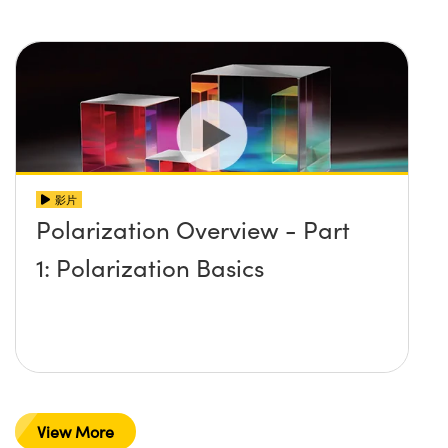
影片
Polarization Overview - Part
1: Polarization Basics
View More