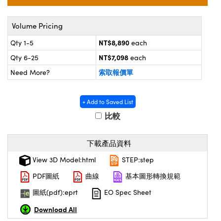
® Optical Components
d Interface Cameras | 高速接口相
 | 目鏡
on Labs™
Volume Pricing
nses and Couplers | 中繼鏡或耦合鏡
ameras | 模擬相機
NT$8,890
Qty 1-5
each
NT$7,098
Qty 6-25
each
d Direct Microscopes | 袖珍顯微鏡
ameras
微鏡
索取報價單
Need More?
Systems | 成像系統
ics
s | 放大鏡
+ Add to Saved List
ras
scopy
比較
n Gratings™
下載產品資料
AX
View 3D Model:html
STEP:step
PDF圖紙
曲線
基本圖形轉換規範
tical Components | SCHOTT 光學
圖紙(pdf):eprt
EO Spec Sheet
Download All