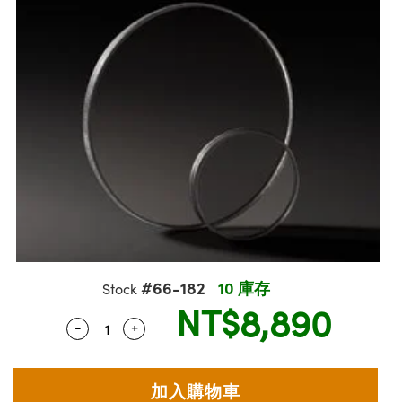
ssemblies | 光學組装
msplitters | 雷射分光鏡
e Objectives | 反射物鏡
echnologies
llumination
nd Production
Test Targets
aphy | 影視製作和高級攝影
ng Cameras | IDS 相機
ig and Roughness Standards | 表面
 儲存
s
糙度標準
 Test Targets
tical Components | SCHOTT 光學
croscopy | 雷射顯微鏡
 Objectives
R
Testing and Detection
ens Accessories | 成像鏡頭配件
on Labs Cameras™ | Lucid Vision
 | 實驗室套件
echanics
ent Tools | 量測工具
 Testing and Detection
and Isolators | 晶體和隔離器
y Cameras
rial Processing
 Lab and Production | 清倉實驗室
ety | 雷射防護
 Optics | 紅外線光學產品
品
Cameras | Pixelink 相機
ptical Components | 主動光學元件
ed Lab and Production | 重新認證實
arization | 雷射偏光片
py Lighting |顯微鏡照明
oherence Tomography
ner
| 磁性裝置
線用品
cs | 光纖
s
g and Detection
sms | 雷射稜鏡
py Systems| 體視顯微鏡系統
nd Production
ics | 雷射光學
s
Optics
y Filters | 顯微鏡濾光片
 Optics | 超快光學
ameras
Zoom Lenses | 變焦鏡頭模組
ng Development Systems
eam Sputtering) Coated Optics |
as
#66-182
10 庫存
Stock
py Targets | 顯微鏡標靶
hoto-Optical Company
子束濺鍍）鍍膜光學元件
NT$8,890
 Cameras
-
+
Quantity Selector
Use the plus and minus buttons to adjust 
and Stage Micrometers | 刻劃板或鏡
e Optical Elements (DOE) | 繞射光學
cessories and Optomechanics | 相
py Mechanics | 顯微鏡用結構件
s