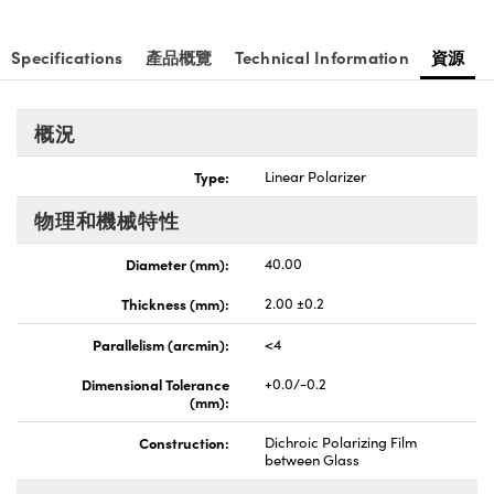
nnovations (UFI)
Specifications
產品概覽
Technical Information
資源
概況
Type:
Linear Polarizer
物理和機械特性
Diameter (mm):
40.00
Thickness (mm):
2.00 ±0.2
Parallelism (arcmin):
<4
Dimensional Tolerance
+0.0/-0.2
(mm):
Construction:
Dichroic Polarizing Film
between Glass