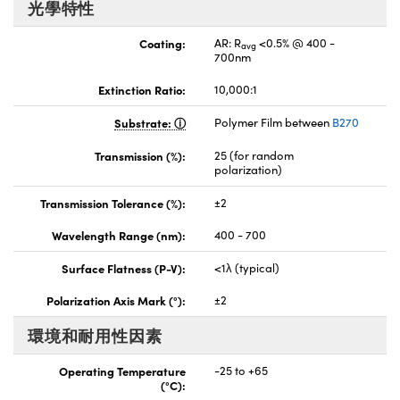
光學特性
Coating:
AR: R
<0.5% @ 400 -
avg
700nm
Extinction Ratio:
10,000:1
Substrate:
Polymer Film between
B270
Transmission (%):
25 (for random
polarization)
Transmission Tolerance (%):
±2
Wavelength Range (nm):
400 - 700
Surface Flatness (P-V):
<1λ (typical)
Polarization Axis Mark (°):
±2
環境和耐用性因素
Operating Temperature
-25 to +65
(°C):