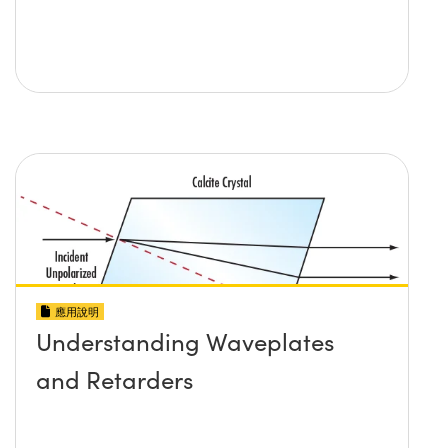
應用說明
Understanding Waveplates
and Retarders