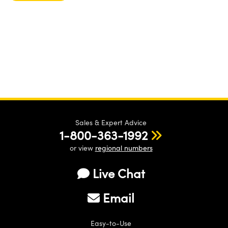
Sales & Expert Advice
1-800-363-1992
or view
regional numbers
Live Chat
Email
Easy-to-Use