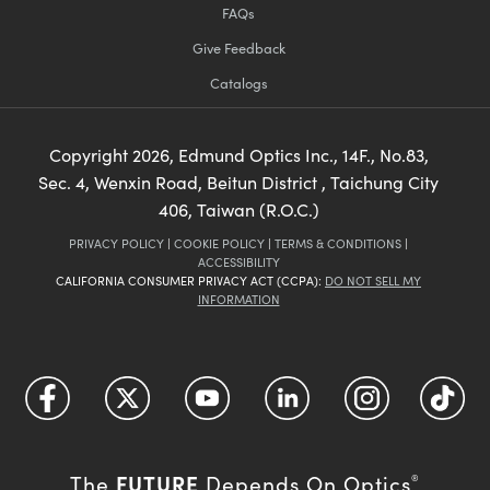
FAQs
Give Feedback
Catalogs
Copyright
2026
, Edmund Optics Inc., 14F., No.83,
Sec. 4, Wenxin Road, Beitun District , Taichung City
406, Taiwan (R.O.C.)
PRIVACY POLICY
|
COOKIE POLICY
|
TERMS & CONDITIONS
|
ACCESSIBILITY
CALIFORNIA CONSUMER PRIVACY ACT (CCPA):
DO NOT SELL MY
INFORMATION
FUTURE
The
Depends On Optics
®