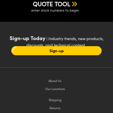
QUOTE TOOL
enter stock numbers to begin
Sign-up Today
| Industry trends, new products,
discounts, and technical content
Sign-up
About Us
Our Locations
Shipping
Returns