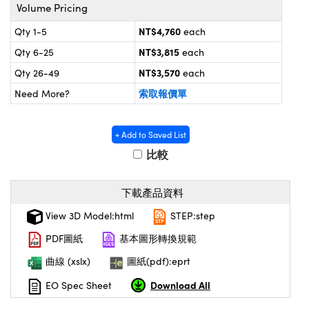
® Optical Components
Volume Pricing
d Interface Cameras | 高速接口相
 | 目鏡
NT$4,760
Qty 1-5
each
on Labs™
NT$3,815
nses and Couplers | 中繼鏡或耦合鏡
Qty 6-25
each
ameras | 模擬相機
NT$3,570
Qty 26-49
each
d Direct Microscopes | 袖珍顯微鏡
ameras
索取報價單
Need More?
微鏡
Systems | 成像系統
ics
s | 放大鏡
+ Add to Saved List
ras
比較
scopy
n Gratings™
下載產品資料
View 3D Model:html
STEP:step
AX
PDF圖紙
基本圖形轉換規範
tical Components | SCHOTT 光學
曲線 (xslx)
圖紙(pdf):eprt
Download All
EO Spec Sheet