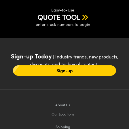
Easy-to-Use
QUOTE TOOL
enter stock numbers to begin
Sign-up Today
| Industry trends, new products,
discounts, and technical content
Sign-up
About Us
Our Locations
Shipping