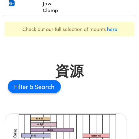
Jaw
格
Clamp
Check out our full selection of mounts
here
.
資源
Filter