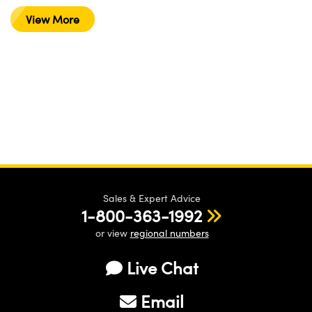
View More
Sales & Expert Advice
1-800-363-1992
or view
regional numbers
Live Chat
Email