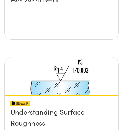
應用說明
Understanding Surface
Roughness