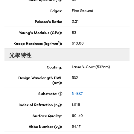
Edges:
Fine Ground
Poisson's Ratio:
0.21
Young's Modulus (GPa):
82
2
Knoop Hardness (kg/mm
):
610.00
光學特性
Coating:
Laser V-Coat (532nm)
Design Wavelength DWL
532
(nm):
Substrate:
N-BK7
Index of Refraction (n
):
1.516
d
Surface Quality:
60-40
Abbe Number (v
):
64.17
d