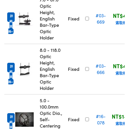
Optic
Height,
NT$4,
#03-
詳
English
Fixed
669
細
索取報
Bar-Type
規
Optic
格
Holder
8.0 - 118.0
Optic
Height,
NT$4,
#03-
詳
English
Fixed
666
細
索取報
Bar-Type
規
Optic
格
Holder
5.0 -
100.0mm
Optic Dia.,
NT$14
#16-
詳
Self-
Fixed
078
細
索取報
Centering
規