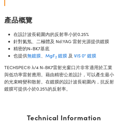
產品概覽
在設計波長範圍內的反射率小於0.25%
針對氦氖、二極體及 Nd:YAG 雷射光源提供鍍膜
精密的N-BK7基底
也提供
無鍍膜
、
MgF
鍍膜
及
VIS 0° 鍍膜
2
TECHSPEC® λ/4 N-BK7雷射光窗口片非常適用於工業
與低功率雷射應用。藉由精密公差設計，可以產生最小
的光束畸變和散射。在鍍膜的設計波長範圍內，抗反射
鍍膜可提供小於0.25%的反射率。
Technical Information