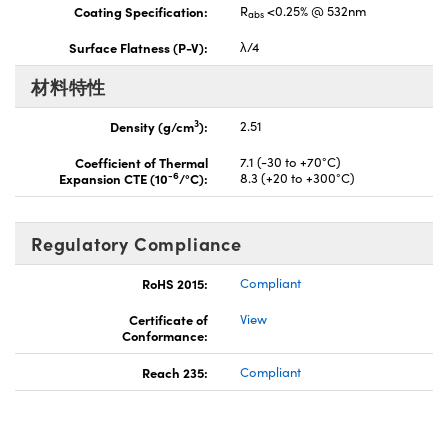
Coating Specification:
R
<0.25% @ 532nm
abs
Surface Flatness (P-V):
λ/4
材料特性
3
Density (g/cm
):
2.51
Coefficient of Thermal
7.1 (-30 to +70°C)
-6
Expansion CTE (10
/°C):
8.3 (+20 to +300°C)
Regulatory Compliance
RoHS 2015:
Compliant
Certificate of
View
Conformance:
Reach 235:
Compliant