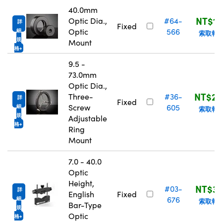
40.0mm
NT$1,
Optic Dia.,
#64-
詳
Fixed
Optic
566
細
索取報
規
Mount
格
9.5 -
73.0mm
Optic Dia.,
NT$2,
Three-
#36-
詳
Fixed
Screw
605
細
索取報
規
Adjustable
格
Ring
Mount
7.0 - 40.0
Optic
Height,
NT$3,
#03-
詳
English
Fixed
676
細
索取報
Bar-Type
規
Optic
格