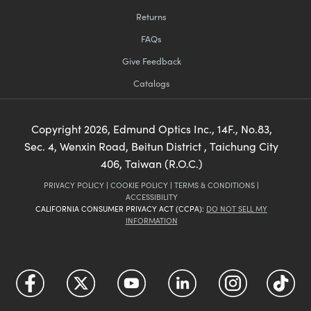
Returns
FAQs
Give Feedback
Catalogs
Copyright
2026
, Edmund Optics Inc., 14F., No.83,
Sec. 4, Wenxin Road, Beitun District , Taichung City
406, Taiwan (R.O.C.)
PRIVACY POLICY
|
COOKIE POLICY
|
TERMS & CONDITIONS
|
ACCESSIBILITY
CALIFORNIA CONSUMER PRIVACY ACT (CCPA):
DO NOT SELL MY
INFORMATION