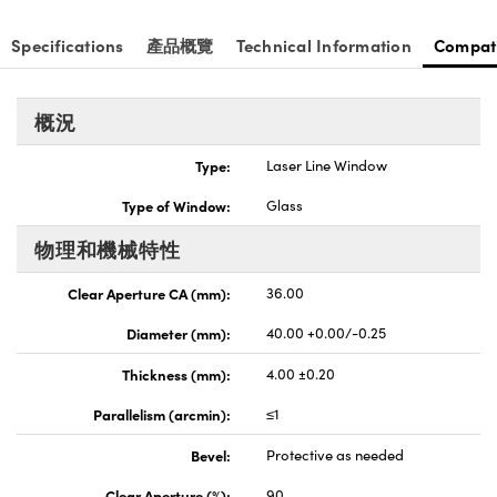
nnovations (UFI)
Specifications
產品概覽
Technical Information
Compat
概況
Type:
Laser Line Window
Type of Window:
Glass
物理和機械特性
Clear Aperture CA (mm):
36.00
Diameter (mm):
40.00 +0.00/-0.25
Thickness (mm):
4.00 ±0.20
Parallelism (arcmin):
≤1
Bevel:
Protective as needed
Clear Aperture (%):
90