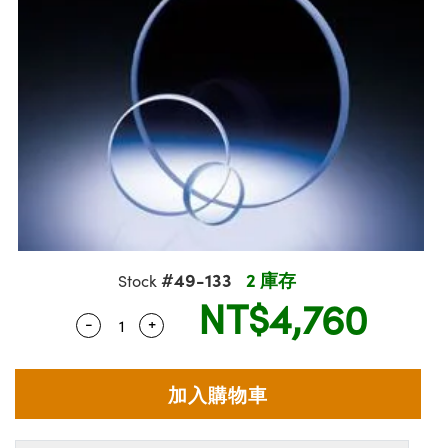
ssemblies | 光學組装
msplitters | 雷射分光鏡
e Objectives | 反射物鏡
echnologies
llumination
nd Production
Test Targets
aphy | 影視製作和高級攝影
ng Cameras | IDS 相機
ig and Roughness Standards | 表面
 儲存
s
糙度標準
 Test Targets
tical Components | SCHOTT 光學
croscopy | 雷射顯微鏡
 Objectives
R
Testing and Detection
ens Accessories | 成像鏡頭配件
on Labs Cameras™ | Lucid Vision
 | 實驗室套件
echanics
ent Tools | 量測工具
 Testing and Detection
and Isolators | 晶體和隔離器
y Cameras
rial Processing
 Lab and Production | 清倉實驗室
ety | 雷射防護
 Optics | 紅外線光學產品
品
Cameras | Pixelink 相機
ptical Components | 主動光學元件
ed Lab and Production | 重新認證實
arization | 雷射偏光片
py Lighting |顯微鏡照明
oherence Tomography
ner
| 磁性裝置
線用品
cs | 光纖
s
g and Detection
sms | 雷射稜鏡
py Systems| 體視顯微鏡系統
nd Production
ics | 雷射光學
s
Optics
y Filters | 顯微鏡濾光片
 Optics | 超快光學
ameras
#49-133
2 庫存
Zoom Lenses | 變焦鏡頭模組
ng Development Systems
Stock
NT$4,760
eam Sputtering) Coated Optics |
as
-
+
py Targets | 顯微鏡標靶
hoto-Optical Company
Quantity Selector
Use the plus and minus buttons to adjust 
子束濺鍍）鍍膜光學元件
 Cameras
and Stage Micrometers | 刻劃板或鏡
e Optical Elements (DOE) | 繞射光學
cessories and Optomechanics | 相
py Mechanics | 顯微鏡用結構件
s