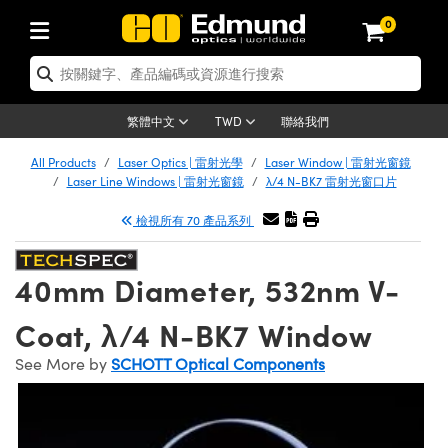
0
tics | 光學產品
er Optics | 雷射光學
tomechanics | 光機組件
croscopy | 顯微鏡
ers | 雷射
ging Lenses | 成像鏡頭
meras | 相機
ts and Illumination | 照明
t Targets | 測試板
ting and Detection | 測試與監測
 and Production | 實驗室和生產
按應用選購
p By Brand
w Products | 新品專區
earance | 清倉品
ertified Products | 重新認證產品
nses | 透鏡
rrors | 雷射反射鏡
tem | 鏡筒系統
tics® Objectives
rces | 雷射光源
al Length Lenses | 定焦鏡頭
as
ision Lighting | 機器視覺光源
n Test Targets | 解析度測試板
g
®
s
Laser Optics
聯絡我們
繁體中文
TWD
etrology | 光學度量
leaning | 清潔用品
ied Optics | 重新認證光學產品
irrors | 反射鏡
ses | 雷射透鏡
Cage System | 光學籠式系統
bjectives | Mitutoyo 物鏡
surement and Electronics | 雷射量
ic Lenses | 遠心鏡頭
thernet Cameras | Gigabit乙太網相
py Lighting |顯微鏡照明
n Test Targets | 畸變測試版
ing
n
Optics
e Optics | 清倉光學產品
All Products
Laser Optics | 雷射光學
Laser Window | 雷射光窗鏡
品
ision Solutions | 機器視覺方案
t Handling Tools | 零件夾持用品
ied Optomechanics | 重新認證光機組
Laser Line Windows | 雷射光窗鏡
λ/4 N-BK7 雷射光窗口片
and Diffusers | 窗鏡或擴散片
ndow | 雷射光窗鏡
 Optical Mounts | 台式光學安裝座
bjectives | Olympus 物鏡
 (S-Mount Lenses) | M12 鏡頭 (S 接
opy Lighting | 寬譜光源
lysis & Stage Micrometers | 圖像分
ameras
echanics
e Optomechanics | 清倉光機組件
檢視所有 70 產品系列
ics | 雷射光學
as | FLIR 相機
試板
surement and Electronics | 雷射量
ools | 通用工具
ilters | 光學濾光片
ters | 雷射濾光片
 System | 臺式系統
ctives | Nikon 物鏡
rces | 雷射光源
opy | 光譜儀
scopy
品
ed Lasers | 重新認證雷射
lifiers
iable Magnification Lenses
alsa Cameras | Teledyne Dalsa 相
ray Level Test Targets | 色卡測試板
dhesives | 光學膠
40mm Diameter, 532nm V-
ion Optics | 偏振光學元件
 Optics | 超快光學
ables and Breadboards | 光學平臺和
ctives | ZEISS 物鏡
ht Sources | 其他光源
onal Imaging
ng Lenses
e Microscopy | 清倉顯微鏡
 | 探測器
ied Microscopy | 重新認證顯微鏡
ety | 雷射防護
e Objectives | 顯微鏡物鏡
ets | USAF 測試版
ackened Products | Acktar 黑色吸光
Coat, λ/4 N-BK7 Window
ters | 分光鏡
束器
 Upright Microscopes
ion Accessories | 光源配件
Imaging
ras
e Imaging Lenses | 清倉成像鏡頭
Lumenera Microscopy Cameras
s | 放大器
ed Imaging Lenses | 重新認證成像鏡
 Stages | 電動平臺
chanics | 雷射用光機模組
ses
ings
See More by
SCHOTT Optical Components
稜鏡
tical Assemblies | 雷射光學元件組装
rrected Objectives
nation
al Imaging
nation
e Cameras | 清倉相機
on Cameras | Allied Vision 相機
ers | 光度計
Material | 暗室器材
ages and Slides | 平臺和滑塊
essories | 雷射配件
 Lenses for Harsh Environments
| 刻劃板
ied Cameras | 重新認證相機
on Gratings | 繞射光柵
am Shaping | 雷射光束整形
njugate Objectives | 有限共軛物鏡
on Microscopy
g and Detection
 Illumination | 清倉照明
eras | Basler 相機
opy | 光譜儀
and Accessories | UV固化設備
 Apertures | 光圈類
Production | 實驗室和生產線
oduction and Advanced
ed Illumination | 重新認證照明