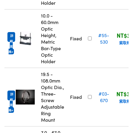
Holder
10.0 -
60.0mm
Optic
NT$3,
Height,
#55-
詳
Fixed
Metric
530
細
索取報
規
Bar-Type
格
Optic
Holder
19.5 -
108.0mm
Optic Dia.,
NT$3,
Three-
#03-
詳
Fixed
Screw
670
細
索取報
規
Adjustable
格
Ring
Mount
7.0 - 67.0