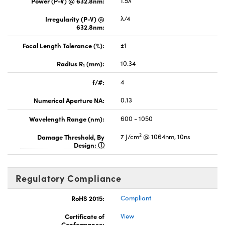
Power (P-V) @ 632.8nm:
1.5λ
Irregularity (P-V) @
λ/4
632.8nm:
Focal Length Tolerance (%):
±1
Radius R
(mm):
10.34
1
f/#:
4
Numerical Aperture NA:
0.13
Wavelength Range (nm):
600 - 1050
2
Damage Threshold, By
7 J/cm
@ 1064nm, 10ns
Design:
Regulatory Compliance
RoHS 2015:
Compliant
Certificate of
View
Conformance: