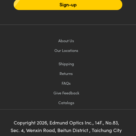
Sign-up
About Us
Our Locations
Shipping
Returns
FAQs
Give Feedback
Catalogs
Copyright
2026
, Edmund Optics Inc., 14F., No.83,
Sec. 4, Wenxin Road, Beitun District , Taichung City