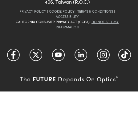
406, Taiwan (R.O.C.)
PRIVACY POLICY
|
COOKIE POLICY
|
TERMS & CONDITIONS
|
ACCESSIBILITY
CALIFORNIA CONSUMER PRIVACY ACT (CCPA):
DO NOT SELL MY
INFORMATION
FUTURE
The
Depends On Optics
®