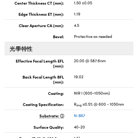
Center Thickness CT (mm):
1.50 ±0.05
Edge Thickness ET (mm):
1.19
Clear Aperture CA (mm):
4.5
Bevel:
Protective as needed
光學特性
Effective Focal Length EFL
20.00 @ 587.6nm
(mm):
Back Focal Length BFL
19.02
(mm):
Coating:
NIR I (600-1050nm)
Coating Specification:
R
≤0.5% @ 600 - 1050nm
avg
Substrate:
N-BK7
Surface Quality:
40-20