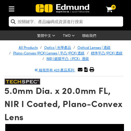
0
tics | 光學產品
er Optics | 雷射光學
tomechanics | 光機組件
croscopy | 顯微鏡
ers | 雷射
ging Lenses | 成像鏡頭
meras | 相機
ts and Illumination | 照明
t Targets | 測試板
ting and Detection | 測試與監測
 and Production | 實驗室和生產
按應用選購
p By Brand
w Products | 新品專區
earance | 清倉品
ertified Products | 重新認證產品
nses | 透鏡
rors | 雷射反射鏡
tem | 鏡筒系統
tics® Objectives
rces | 雷射光源
al Length Lenses | 定焦鏡頭
as
ision Lighting | 機器視覺光源
n Test Targets | 解析度測試板
g
®
s
Laser Optics
聯絡我們
繁體中文
TWD
etrology | 光學度量
leaning | 清潔用品
ied Optics | 重新認證光學產品
irrors | 反射鏡
ses | 雷射透鏡
Cage System | 光學籠式系統
bjectives | Mitutoyo 物鏡
surement and Electronics | 雷射量
ic Lenses | 遠心鏡頭
thernet Cameras | Gigabit乙太網相
py Lighting |顯微鏡照明
n Test Targets | 畸變測試版
ing
n
Optics
e Optics | 清倉光學產品
All Products
Optics | 光學產品
Optical Lenses | 透鏡
品
ision Solutions | 機器視覺方案
t Handling Tools | 零件夾持用品
ied Optomechanics | 重新認證光機組
Plano-Convex (PCX) Lenses | 平凸 (PCX) 透鏡
標準平凸 (PCX) 透鏡
and Diffusers | 窗鏡或擴散片
ndow | 雷射光窗鏡
 Optical Mounts | 台式光學安裝座
bjectives | Olympus 物鏡
 (S-Mount Lenses) | M12 鏡頭 (S 接
opy Lighting | 寬譜光源
lysis & Stage Micrometers | 圖像分
ameras
echanics
e Optomechanics | 清倉光機組件
NIR I 鍍膜平凸（PCX）透鏡
ics | 雷射光學
as | FLIR 相機
試板
surement and Electronics | 雷射量
ools | 通用工具
檢視所有 423 產品系列
ilters | 光學濾光片
ters | 雷射濾光片
 System | 臺式系統
ctives | Nikon 物鏡
rces | 雷射光源
opy | 光譜儀
scopy
品
ed Lasers | 重新認證雷射
lifiers
iable Magnification Lenses
alsa Cameras | Teledyne Dalsa 相
ray Level Test Targets | 色卡測試板
dhesives | 光學膠
ion Optics | 偏振光學元件
 Optics | 超快光學
ables and Breadboards | 光學平臺和
ctives | ZEISS 物鏡
ht Sources | 其他光源
onal Imaging
ng Lenses
e Microscopy | 清倉顯微鏡
 | 探測器
ied Microscopy | 重新認證顯微鏡
5.0mm Dia. x 20.0mm FL,
ety | 雷射防護
e Objectives | 顯微鏡物鏡
ets | USAF 測試版
ackened Products | Acktar 黑色吸光
ters | 分光鏡
束器
 Upright Microscopes
ion Accessories | 光源配件
Imaging
ras
e Imaging Lenses | 清倉成像鏡頭
Lumenera Microscopy Cameras
s | 放大器
ed Imaging Lenses | 重新認證成像鏡
NIR I Coated, Plano-Convex
 Stages | 電動平臺
chanics | 雷射用光機模組
ses
ings
稜鏡
tical Assemblies | 雷射光學元件組装
rrected Objectives
nation
al Imaging
nation
e Cameras | 清倉相機
on Cameras | Allied Vision 相機
ers | 光度計
Material | 暗室器材
Lens
ages and Slides | 平臺和滑塊
essories | 雷射配件
 Lenses for Harsh Environments
| 刻劃板
ied Cameras | 重新認證相機
on Gratings | 繞射光柵
am Shaping | 雷射光束整形
njugate Objectives | 有限共軛物鏡
on Microscopy
g and Detection
 Illumination | 清倉照明
eras | Basler 相機
opy | 光譜儀
and Accessories | UV固化設備
 Apertures | 光圈類
Production | 實驗室和生產線
oduction and Advanced
ed Illumination | 重新認證照明