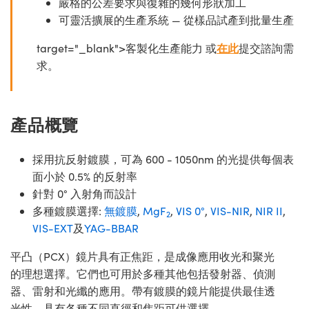
嚴格的公差要求與復雜的幾何形狀加工
可靈活擴展的生產系統 — 從樣品試產到批量生產
target="_blank">客製化生產能力 或
在此
提交諮詢需
求。
產品概覽
採用抗反射鍍膜，可為 600 - 1050nm 的光提供每個表
面小於 0.5% 的反射率
針對 0° 入射角而設計
多種鍍膜選擇:
無鍍膜
,
MgF
,
VIS 0°
,
VIS-NIR
,
NIR II
,
2
VIS-EXT
及
YAG-BBAR
平凸（PCX）鏡片具有正焦距，是成像應用收光和聚光
的理想選擇。它們也可用於多種其他包括發射器、偵測
器、雷射和光纖的應用。帶有鍍膜的鏡片能提供最佳透
光性。具有各種不同直徑和焦距可供選擇。