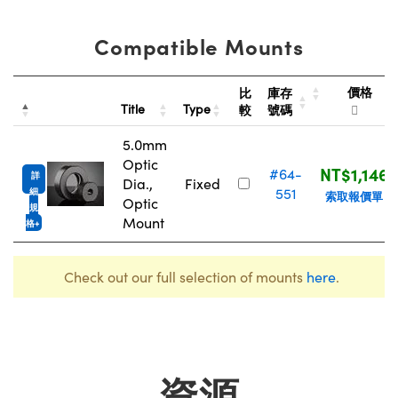
Compatible Mounts
價格
比
庫存
Title
Type
較
號碼
5.0mm
Optic
NT$1,146
#64-
詳
Dia.,
Fixed
551
細
索取報價單
Optic
規
Mount
格
Check out our full selection of mounts
here
.
資源