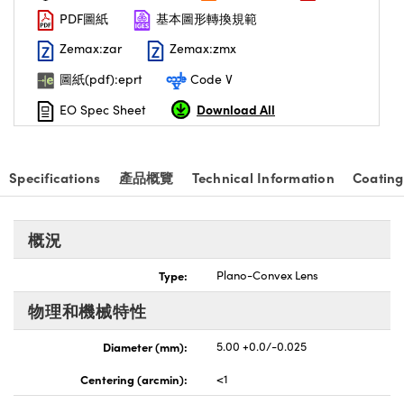
PDF圖紙
基本圖形轉換規範
nnovations (UFI)
Zemax:zar
Zemax:zmx
圖紙(pdf):eprt
Code V
Download All
EO Spec Sheet
Specifications
產品概覽
Technical Information
Coating
概況
Type:
Plano-Convex Lens
物理和機械特性
Diameter (mm):
5.00 +0.0/-0.025
Centering (arcmin):
<1