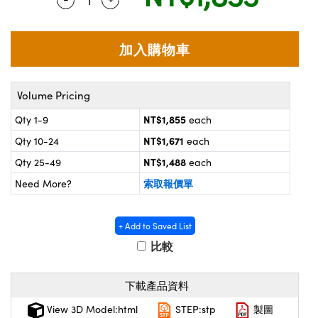
® Optical Components
d Interface Cameras | 高速接口相
 | 目鏡
on Labs™
nses and Couplers | 中繼鏡或耦合鏡
ameras | 模擬相機
d Direct Microscopes | 袖珍顯微鏡
ameras
Volume Pricing
微鏡
NT$1,855
Qty 1-9
each
Systems | 成像系統
ics
s | 放大鏡
NT$1,671
Qty 10-24
each
ras
NT$1,488
Qty 25-49
each
scopy
索取報價單
Need More?
n Gratings™
AX
+ Add to Saved List
比較
tical Components | SCHOTT 光學
下載產品資料
View 3D Model:html
STEP:stp
製圖