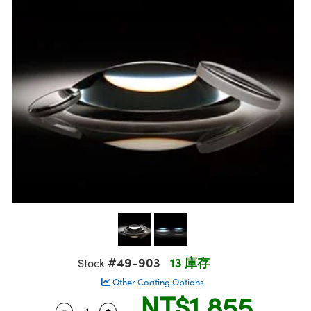
ssemblies | 光學組装
msplitters | 雷射分光鏡
 Objectives | 反射物鏡
echnologies
llumination
nd Production
Test Targets
aphy | 影視製作和高級攝影
ng Cameras | IDS 相機
ig and Roughness Standards | 表面
 儲存
s
糙度標準
 Test Targets
tical Components | SCHOTT 光學
croscopy | 雷射顯微鏡
 Objectives
R
Testing and Detection
ens Accessories | 成像鏡頭配件
on Labs Cameras™ | Lucid Vision
 | 實驗室套件
echanics
ent Tools | 量測工具
 Testing and Detection
and Isolators | 晶體和隔離器
y Cameras
rial Processing
 Lab and Production | 清倉實驗室
ety | 雷射防護
 Optics | 紅外線光學產品
品
Cameras | Pixelink 相機
tical Components | 主動光學元件
ed Lab and Production | 重新認證實
arization | 雷射偏光片
py Lighting |顯微鏡照明
oherence Tomography
ner
| 磁性裝置
線用品
cs | 光纖
s
g and Detection
sms | 雷射稜鏡
py Systems| 體視顯微鏡系統
nd Production
ics | 雷射光學
s
Optics
y Filters | 顯微鏡濾光片
 Optics | 超快光學
ameras
Zoom Lenses | 變焦鏡頭模組
ng Development Systems
eam Sputtering) Coated Optics |
as
py Targets | 顯微鏡標靶
hoto-Optical Company
子束濺鍍）鍍膜光學元件
 Cameras
and Stage Micrometers | 刻劃板或鏡
e Optical Elements (DOE) | 繞射光學
#49-903
13 庫存
Stock
cessories and Optomechanics | 相
Other Coating Options
NT$1,855
py Mechanics | 顯微鏡用結構件
s
-
+
Quantity Selector
Use the plus and minus buttons to adjust