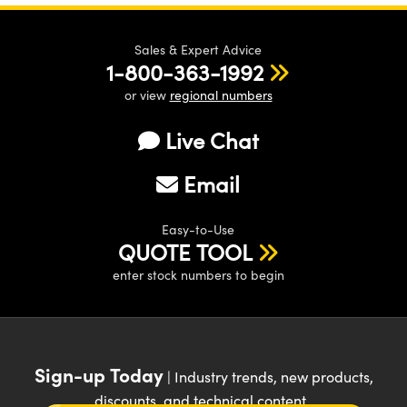
Sales & Expert Advice
1-800-363-1992
or view
regional numbers
Live Chat
Email
Easy-to-Use
QUOTE TOOL
enter stock numbers to begin
Sign-up Today
| Industry trends, new products,
discounts, and technical content