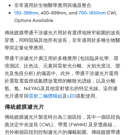
非常適用於生物醫學應用與儀器整合
193-399nm
, 400-699nm, and
700-1650nm
CWL
Options Available
傳統鍍膜帶通干涉濾光片用於有選擇地狹窄範圍的波長
穿透，同時阻隔其他所有波長，非常適用於多種生物醫
學與定量化學應用。
帶通干涉濾光片廣泛用於多種應用 (包括臨床化學、環
境測試、比色法、元素與雷射光分離、火焰光度法、螢
光及免疫分析) 的儀器中。此外，帶通干涉濾光片還用
於選取電弧燈或氣體放電燈的離散光譜線，以及分離
氬、氪、Nd:YAG及其他雷射發出的特定光線。這些濾
光片通常與
雷射二極體模組
及
LED
搭配使用。
傳統鍍膜濾光片
傳統鍍膜濾光片製造時分為三個區段，其中一個區段負
責決定中央波長 (CWL)、帶寬 (FWHM) 及穿透曲線，
另外兩個區段則控制濾光片的攔截範圍。傳統鍍膜帶通