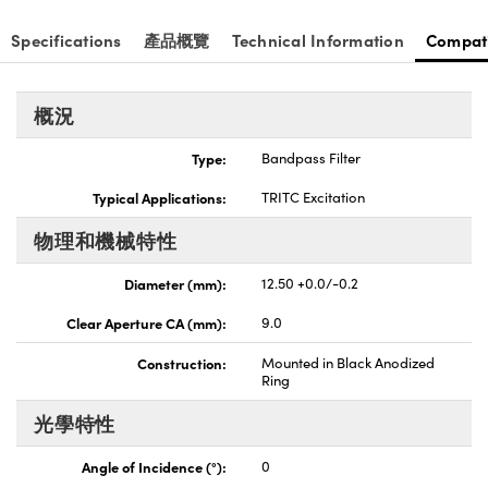
Innovations (UFI)
Specifications
產品概覽
Technical Information
Compat
概況
Type:
Bandpass Filter
Typical Applications:
TRITC Excitation
物理和機械特性
Diameter (mm):
12.50 +0.0/-0.2
Clear Aperture CA (mm):
9.0
Construction:
Mounted in Black Anodized
Ring
光學特性
Angle of Incidence (°):
0