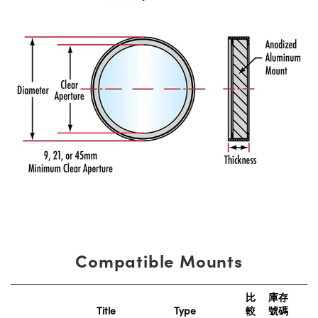
Compatible Mounts
比
庫存
Title
Type
較
號碼