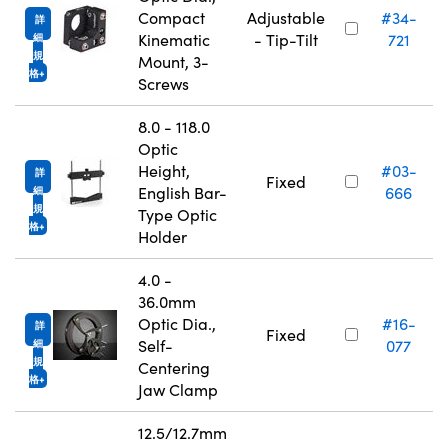
Compact
Adjustable
#34-
詳
Kinematic
- Tip-Tilt
721
細
規
Mount, 3-
格
Screws
8.0 - 118.0
Optic
Height,
#03-
詳
Fixed
English Bar-
666
細
規
Type Optic
格
Holder
4.0 -
36.0mm
Optic Dia.,
#16-
詳
Fixed
Self-
077
細
規
Centering
格
Jaw Clamp
12.5/12.7mm