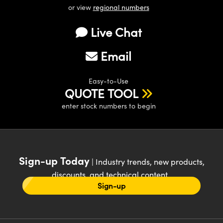
or view
regional numbers
Live Chat
Email
Easy-to-Use
QUOTE TOOL
enter stock numbers to begin
Sign-up Today
| Industry trends, new products,
discounts, and technical content
Sign-up