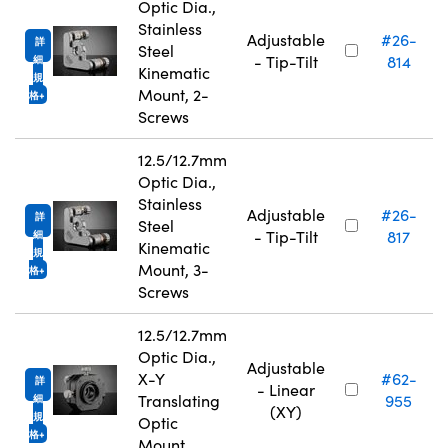
Optic Dia.,
Stainless
Adjustable
#26-
詳
Steel
- Tip-Tilt
814
細
Kinematic
規
Mount, 2-
格
Screws
12.5/12.7mm
Optic Dia.,
Stainless
Adjustable
#26-
詳
Steel
- Tip-Tilt
817
細
Kinematic
規
Mount, 3-
格
Screws
12.5/12.7mm
Optic Dia.,
Adjustable
X-Y
#62-
詳
- Linear
Translating
955
細
(XY)
規
Optic
格
Mount