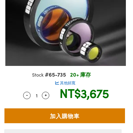
ssemblies | 光學組装
e Objectives | 反射物鏡
echnologies
llumination
nd Production
Test Targets
aphy | 影視製作和高級攝影
ng Cameras | IDS 相機
ig and Roughness Standards | 表
 儲存
msplitters | 雷射分光鏡
s
和粗糙度標準
 Test Targets
tical Components | SCHOTT 光
 Objectives
MR
Testing and Detection
Lens Accessories | 成像鏡頭配件
on Labs Cameras™ | Lucid Vision
 | 實驗室套件
croscopy | 雷射顯微鏡
mechanics
ent Tools | 量測工具
d Testing and Detection
y Cameras
rial Processing
e Lab and Production | 清倉實驗室
ety | 雷射防護
 Optics | 紅外線光學產品
and Isolators | 晶體和隔離器
用品
Cameras | Pixelink 相機
ptical Components | 主動光學元件
ed Lab and Production | 重新認證實
py Lighting |顯微鏡照明
oherence Tomography
ner
 | 磁性裝置
產線用品
cs | 光纖
arization | 雷射偏光片
as
g and Detection
opy Systems| 體視顯微鏡系統
nd Production
tics | 雷射光學
isms | 雷射稜鏡
as
py Filters | 顯微鏡濾光片
#65-735
20+ 庫存
Stock
 Optics | 超快光學
 Optics
ameras
Zoom Lenses | 變焦鏡頭模組
ng Development Systems
其他頻寬
NT$3,675
eam Sputtering) Coated Optics |
as
-
+
Quantity Selector
Use the plus and minus buttons to adjust 
py Targets | 顯微鏡標靶
hoto-Optical Company
子束濺鍍）鍍膜光學元件
 Cameras
and Stage Micrometers | 刻劃板或
e Optical Elements (DOE) | 繞射光
尺
cessories and Optomechanics |
py Mechanics | 顯微鏡用結構件
s