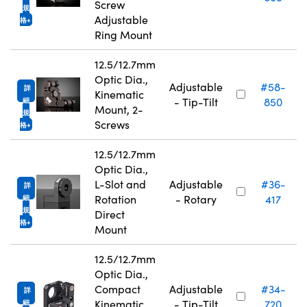
Screw
規
Adjustable
格
Ring Mount
12.5/12.7mm
Optic Dia.,
Adjustable
#58-
詳
Kinematic
- Tip-Tilt
850
細
Mount, 2-
規
Screws
格
12.5/12.7mm
Optic Dia.,
L-Slot and
Adjustable
#36-
詳
Rotation
- Rotary
417
細
規
Direct
格
Mount
12.5/12.7mm
Optic Dia.,
Compact
Adjustable
#34-
詳
Kinematic
- Tip-Tilt
720
細