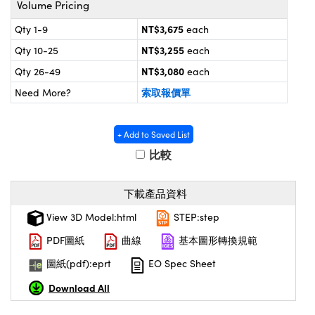
Volume Pricing
® Optical Components
ed Interface Cameras | 高速接口相
 | 目鏡
NT$3,675
Qty 1-9
each
ion Labs™
NT$3,255
Qty 10-25
each
nses and Couplers | 中繼鏡或耦合鏡
ameras | 模擬相機
NT$3,080
Qty 26-49
each
d Direct Microscopes | 袖珍顯微鏡
Cameras
索取報價單
Need More?
顯微鏡
Systems | 成像系統
ics
s | 放大鏡
+ Add to Saved List
ras
比較
scopy
n Gratings™
下載產品資料
View 3D Model:html
STEP:step
AX
PDF圖紙
曲線
基本圖形轉換規範
tical Components | SCHOTT 光
圖紙(pdf):eprt
EO Spec Sheet
Download All