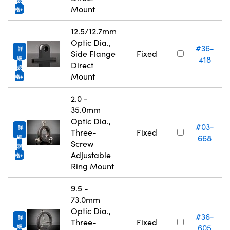
Mount
格
12.5/12.7mm
Optic Dia.,
#36-
詳
Side Flange
Fixed
418
細
Direct
規
Mount
格
2.0 -
35.0mm
Optic Dia.,
#03-
詳
Three-
Fixed
668
細
Screw
規
Adjustable
格
Ring Mount
9.5 -
73.0mm
Optic Dia.,
#36-
詳
Three-
Fixed
605
細