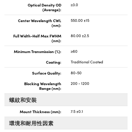
Optical Density OD
≥3.0
(Average):
Center Wavelength CWL
550.00 ±15
(nm):
Full Width-Half Max FWHM
80.00 ±2.5
(nm):
Minimum Transmission (%):
≥60
Coating:
Traditional Coated
Surface Quality:
80-50
Blocking Wavelength
200 - 1200
Range (nm):
螺紋和安裝
Mount Thickness (mm):
7.5 ±0.1
環境和耐用性因素