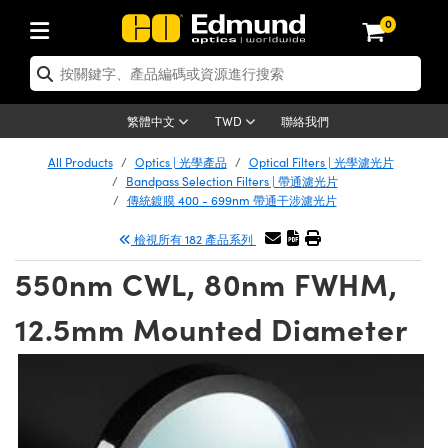
0
tics | 光學產品
ser Optics | 雷射光學
tomechanics | 光機組件
croscopy | 顯微鏡
sers | 雷射
aging Lenses | 成像鏡頭
meras | 相機
ts and Illumination | 照明
t Targets | 測試板
ting and Detection | 測試與監測
b and Production | 實驗室和生產
按應用選購
op By Brand
w Products | 新品專區
earance | 清倉品
ertified Products | 重新認證產
enses | 透鏡
rrors | 雷射反射鏡
tem | 鏡筒系統
tics® Objectives
urces | 雷射光源
al Length Lenses | 定焦鏡頭
ras
Vision Lighting | 機器視覺光源
n Test Targets | 解析度測試板
ng
C®
s
Laser Optics
聯絡我們
繁體中文
TWD
Metrology | 光學度量
leaning | 清潔用品
ied Optics | 重新認證光學產品
irrors | 反射鏡
nses | 雷射透鏡
Cage System | 光學籠式系統
Objectives | Mitutoyo 物鏡
surement and Electronics | 雷射
ic Lenses | 遠心鏡頭
thernet Cameras | Gigabit乙太網相
py Lighting |顯微鏡照明
n Test Targets | 畸變測試版
ing
on
 Optics
e Optics | 清倉光學產品
All Products
Optics | 光學產品
Optical Filters | 光學濾光片
子產品
Vision Solutions | 機器視覺方案
t Handling Tools | 零件夾持用品
ied Optomechanics | 重新認證光機
Bandpass Selection Filters | 帶通濾光片
and Diffusers | 窗鏡或擴散片
ndow | 雷射光窗鏡
 Optical Mounts | 台式光學安裝座
bjectives | Olympus 物鏡
s (S-Mount Lenses) | M12 鏡頭 (S
opy Lighting | 寬譜光源
lysis & Stage Micrometers | 圖像
ameras
®
mechanics
e Optomechanics | 清倉光機組件
傳統鍍膜 400 - 699nm 帶通干涉濾光片
tics | 雷射光學
ras | FLIR 相機
臺測試板
surement and Electronics | 雷射
Tools | 通用工具
檢視所有 182 產品系列
ilters | 光學濾光片
ters | 雷射濾光片
 System | 臺式系統
ctives | Nikon 物鏡
urces | 雷射光源
copy | 光譜儀
scopy
子產品
ied Lasers | 重新認證雷射
plifiers
iable Magnification Lenses
alsa Cameras | Teledyne Dalsa
ray Level Test Targets | 色卡測試板
dhesives | 光學膠
550nm CWL, 80nm FWHM,
tion Optics | 偏振光學元件
 Optics | 超快光學
ables and Breadboards | 光學平臺
ctives | ZEISS 物鏡
ht Sources | 其他光源
onal Imaging
ng Lenses
e Microscopy | 清倉顯微鏡
 | 探測器
ied Microscopy | 重新認證顯微鏡
ety | 雷射防護
pe Objectives | 顯微鏡物鏡
ets | USAF 測試版
ackened Products | Acktar 黑色吸
12.5mm Mounted Diameter
ters | 分光鏡
擴束器
 Upright Microscopes
ion Accessories | 光源配件
 Imaging
ras
e Imaging Lenses | 清倉成像鏡頭
Lumenera Microscopy Cameras
s | 放大器
ied Imaging Lenses | 重新認證成像鏡
d Stages | 電動平臺
echanics | 雷射用光機模組
ses
ings
稜鏡
tical Assemblies | 雷射光學元件組
orrected Objectives
nation
cal Imaging
nation
e Cameras | 清倉相機
ion Cameras | Allied Vision 相機
ers | 光度計
Material | 暗室器材
tages and Slides | 平臺和滑塊
essories | 雷射配件
d Lenses for Harsh Environments
| 刻劃板
ied Cameras | 重新認證相機
on Gratings | 繞射光柵
njugate Objectives | 有限共軛物鏡
on Microscopy
g and Detection
 Illumination | 清倉照明
meras | Basler 相機
copy | 光譜儀
and Accessories | UV固化設備
am Shaping | 雷射光束整形
d Apertures | 光圈類
Production | 實驗室和生產線
oduction and Advanced
ed Illumination | 重新認證照明