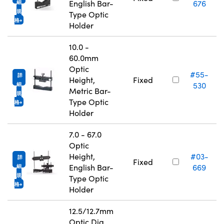
English Bar-
676
細
規
Type Optic
格
Holder
10.0 -
60.0mm
Optic
#55-
詳
Height,
Fixed
530
細
Metric Bar-
規
Type Optic
格
Holder
7.0 - 67.0
Optic
Height,
#03-
詳
Fixed
English Bar-
669
細
規
Type Optic
格
Holder
12.5/12.7mm
Optic Dia.,