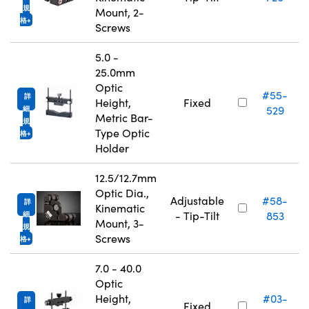
規
Mount, 2-
格
Screws
5.0 -
25.0mm
Optic
#55-
詳
Height,
Fixed
529
細
Metric Bar-
規
Type Optic
格
Holder
12.5/12.7mm
Optic Dia.,
Adjustable
#58-
詳
Kinematic
- Tip-Tilt
853
細
Mount, 3-
規
Screws
格
7.0 - 40.0
Optic
Height,
#03-
詳
Fixed