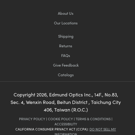
About Us
Our Locations
Shipping
Returns
FAQs
Give Feedback
Catalogs
Copyright
2026
, Edmund Optics Inc., 14F., No.83,
Sec. 4, Wenxin Road, Beitun District , Taichung City
406, Taiwan (R.O.C.)
PRIVACY POLICY
|
COOKIE POLICY
|
TERMS & CONDITIONS
|
ACCESSIBILITY
CALIFORNIA CONSUMER PRIVACY ACT (CCPA):
DO NOT SELL MY
INFORMATION