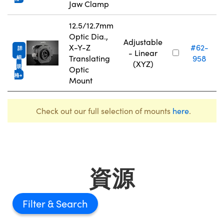
Jaw Clamp
12.5/12.7mm
Optic Dia.,
Adjustable
N
X-Y-Z
#62-
詳
- Linear
Translating
958
細
(XYZ)
規
Optic
格
Mount
Check out our full selection of mounts
here
.
資源
Filter