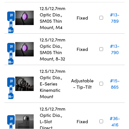
12.5/12.7mm
Optic Dia.,
#13-
詳
Fixed
SM05 Thin
789
細
規
Mount, M4
格
12.5/12.7mm
Optic Dia.,
#13-
詳
Fixed
SM05 Thin
790
細
規
Mount, 8-32
格
12.5/12.7mm
Optic Dia.,
Adjustable
#15-
詳
E-Series
- Tip-Tilt
865
細
Kinematic
規
Mount
格
12.5/12.7mm
Optic Dia.,
#36-
詳
L-Slot
Fixed
416
細
Direct
規