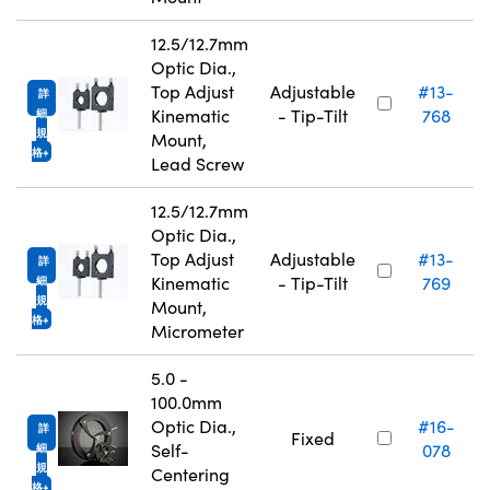
12.5/12.7mm
Optic Dia.,
Top Adjust
Adjustable
#13-
詳
Kinematic
- Tip-Tilt
768
細
規
Mount,
格
Lead Screw
12.5/12.7mm
Optic Dia.,
Top Adjust
Adjustable
#13-
詳
Kinematic
- Tip-Tilt
769
細
規
Mount,
格
Micrometer
5.0 -
100.0mm
N
Optic Dia.,
#16-
詳
Fixed
Self-
078
細
規
Centering
格