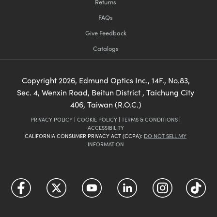
Returns
FAQs
Give Feedback
Catalogs
Copyright
2026
, Edmund Optics Inc., 14F., No.83,
Sec. 4, Wenxin Road, Beitun District , Taichung City
406, Taiwan (R.O.C.)
PRIVACY POLICY
|
COOKIE POLICY
|
TERMS & CONDITIONS
|
ACCESSIBILITY
CALIFORNIA CONSUMER PRIVACY ACT (CCPA):
DO NOT SELL MY
INFORMATION