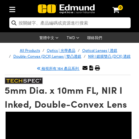
0
tics | 光學產品
er Optics | 雷射光學
tomechanics | 光機組件
croscopy | 顯微鏡
ers | 雷射
ging Lenses | 成像鏡頭
meras | 相機
ts and Illumination | 照明
t Targets | 測試板
ting and Detection | 測試與監測
 and Production | 實驗室和生產
按應用選購
p By Brand
w Products | 新品專區
earance | 清倉品
ertified Products | 重新認證產品
nses | 透鏡
rors | 雷射反射鏡
tem | 鏡筒系統
tics® Objectives
rces | 雷射光源
al Length Lenses | 定焦鏡頭
as
ision Lighting | 機器視覺光源
n Test Targets | 解析度測試板
g
®
s
Laser Optics
聯絡我們
繁體中文
TWD
etrology | 光學度量
leaning | 清潔用品
ied Optics | 重新認證光學產品
irrors | 反射鏡
ses | 雷射透鏡
Cage System | 光學籠式系統
bjectives | Mitutoyo 物鏡
surement and Electronics | 雷射量
ic Lenses | 遠心鏡頭
thernet Cameras | Gigabit乙太網相
py Lighting |顯微鏡照明
n Test Targets | 畸變測試版
ing
n
Optics
e Optics | 清倉光學產品
All Products
Optics | 光學產品
Optical Lenses | 透鏡
品
ision Solutions | 機器視覺方案
t Handling Tools | 零件夾持用品
ied Optomechanics | 重新認證光機組
Double-Convex (DCX) Lenses | 雙凸透鏡
NIR I 鍍膜雙凸 (DCX) 透鏡
and Diffusers | 窗鏡或擴散片
ndow | 雷射光窗鏡
 Optical Mounts | 台式光學安裝座
bjectives | Olympus 物鏡
 (S-Mount Lenses) | M12 鏡頭 (S 接
opy Lighting | 寬譜光源
lysis & Stage Micrometers | 圖像分
ameras
echanics
e Optomechanics | 清倉光機組件
檢視所有 164 產品系列
ics | 雷射光學
as | FLIR 相機
試板
surement and Electronics | 雷射量
ools | 通用工具
ilters | 光學濾光片
ters | 雷射濾光片
 System | 臺式系統
ctives | Nikon 物鏡
rces | 雷射光源
opy | 光譜儀
scopy
品
ed Lasers | 重新認證雷射
lifiers
iable Magnification Lenses
alsa Cameras | Teledyne Dalsa 相
ray Level Test Targets | 色卡測試板
dhesives | 光學膠
5mm Dia. x 10mm FL, NIR I
ion Optics | 偏振光學元件
 Optics | 超快光學
ables and Breadboards | 光學平臺和
ctives | ZEISS 物鏡
ht Sources | 其他光源
onal Imaging
ng Lenses
e Microscopy | 清倉顯微鏡
 | 探測器
ied Microscopy | 重新認證顯微鏡
ety | 雷射防護
e Objectives | 顯微鏡物鏡
ets | USAF 測試版
ackened Products | Acktar 黑色吸光
Inked, Double-Convex Lens
ters | 分光鏡
束器
 Upright Microscopes
ion Accessories | 光源配件
Imaging
ras
e Imaging Lenses | 清倉成像鏡頭
Lumenera Microscopy Cameras
s | 放大器
ed Imaging Lenses | 重新認證成像鏡
 Stages | 電動平臺
chanics | 雷射用光機模組
ses
ings
稜鏡
tical Assemblies | 雷射光學元件組装
rrected Objectives
nation
al Imaging
nation
e Cameras | 清倉相機
on Cameras | Allied Vision 相機
ers | 光度計
Material | 暗室器材
ages and Slides | 平臺和滑塊
essories | 雷射配件
 Lenses for Harsh Environments
| 刻劃板
ied Cameras | 重新認證相機
on Gratings | 繞射光柵
am Shaping | 雷射光束整形
njugate Objectives | 有限共軛物鏡
on Microscopy
g and Detection
 Illumination | 清倉照明
eras | Basler 相機
opy | 光譜儀
and Accessories | UV固化設備
 Apertures | 光圈類
Production | 實驗室和生產線
oduction and Advanced
ed Illumination | 重新認證照明