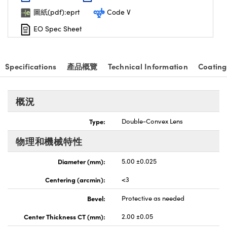
nnovations (UFI)
圖紙(pdf):eprt
Code V
EO Spec Sheet
Specifications
產品概覽
Technical Information
Coating
概況
Type:
Double-Convex Lens
物理和機械特性
Diameter (mm):
5.00 ±0.025
Centering (arcmin):
<3
Bevel:
Protective as needed
Center Thickness CT (mm):
2.00 ±0.05