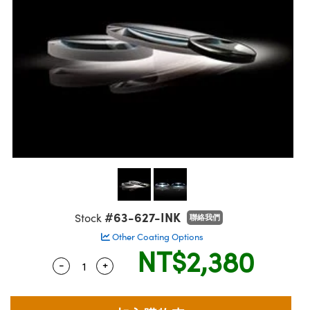
ssemblies | 光學組装
msplitters | 雷射分光鏡
 Objectives | 反射物鏡
echnologies
llumination
nd Production
Test Targets
aphy | 影視製作和高級攝影
ng Cameras | IDS 相機
ig and Roughness Standards | 表面
 儲存
s
糙度標準
 Test Targets
tical Components | SCHOTT 光學
croscopy | 雷射顯微鏡
 Objectives
R
Testing and Detection
ens Accessories | 成像鏡頭配件
on Labs Cameras™ | Lucid Vision
 | 實驗室套件
echanics
ent Tools | 量測工具
 Testing and Detection
and Isolators | 晶體和隔離器
y Cameras
rial Processing
 Lab and Production | 清倉實驗室
ety | 雷射防護
 Optics | 紅外線光學產品
品
Cameras | Pixelink 相機
tical Components | 主動光學元件
ed Lab and Production | 重新認證實
arization | 雷射偏光片
py Lighting |顯微鏡照明
oherence Tomography
ner
| 磁性裝置
線用品
cs | 光纖
s
g and Detection
sms | 雷射稜鏡
py Systems| 體視顯微鏡系統
nd Production
ics | 雷射光學
s
Optics
y Filters | 顯微鏡濾光片
 Optics | 超快光學
ameras
Zoom Lenses | 變焦鏡頭模組
ng Development Systems
eam Sputtering) Coated Optics |
as
#63-627-INK
Stock
聯絡我們
py Targets | 顯微鏡標靶
hoto-Optical Company
子束濺鍍）鍍膜光學元件
Other Coating Options
 Cameras
NT$2,380
and Stage Micrometers | 刻劃板或鏡
e Optical Elements (DOE) | 繞射光學
-
+
Quantity Selector
Use the plus and minus buttons to adjust 
cessories and Optomechanics | 相
py Mechanics | 顯微鏡用結構件
s