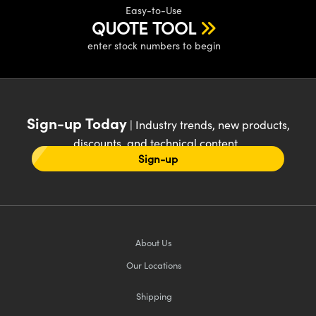
Easy-to-Use
QUOTE TOOL
enter stock numbers to begin
Sign-up Today
| Industry trends, new products,
discounts, and technical content
Sign-up
About Us
Our Locations
Shipping