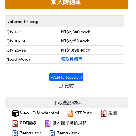
® Optical Components
d Interface Cameras | 高速接口相
 | 目鏡
on Labs™
Volume Pricing
nses and Couplers | 中繼鏡或耦合鏡
ameras | 模擬相機
NT$2,380
Qty 1-9
each
d Direct Microscopes | 袖珍顯微鏡
ameras
NT$2,153
Qty 10-24
each
微鏡
NT$1,890
Qty 25-99
each
Systems | 成像系統
ics
s | 放大鏡
索取報價單
Need More?
ras
scopy
+ Add to Saved List
n Gratings™
比較
AX
下載產品資料
tical Components | SCHOTT 光學
View 3D Model:html
STEP:stp
製圖
PDF圖紙
基本圖形轉換規範
Zemax:zar
Zemax:zmx