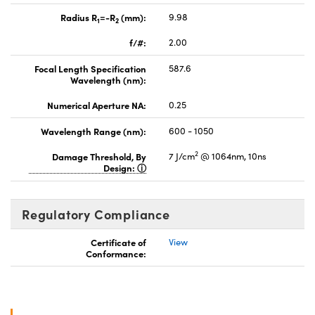
Radius R
=-R
(mm):
9.98
1
2
f/#:
2.00
Focal Length Specification
587.6
Wavelength (nm):
Numerical Aperture NA:
0.25
Wavelength Range (nm):
600 - 1050
2
Damage Threshold, By
7 J/cm
@ 1064nm, 10ns
Design:
Regulatory Compliance
Certificate of
View
Conformance: