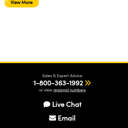
View More
Sales & Expert Advice
1-800-363-1992
or view
regional numbers
Live Chat
Email