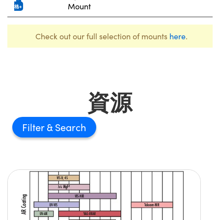
Mount
格
Check out our full selection of mounts
here
.
資源
Filter