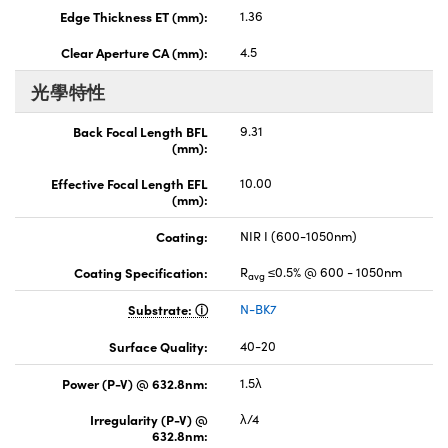
Edge Thickness ET (mm):
1.36
Clear Aperture CA (mm):
4.5
光學特性
Back Focal Length BFL
9.31
(mm):
Effective Focal Length EFL
10.00
(mm):
Coating:
NIR I (600-1050nm)
Coating Specification:
R
≤0.5% @ 600 - 1050nm
avg
Substrate:
N-BK7
Surface Quality:
40-20
Power (P-V) @ 632.8nm:
1.5λ
Irregularity (P-V) @
λ/4
632.8nm: