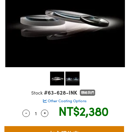
ssemblies | 光學組装
msplitters | 雷射分光鏡
 Objectives | 反射物鏡
echnologies
llumination
nd Production
Test Targets
aphy | 影視製作和高級攝影
ng Cameras | IDS 相機
ig and Roughness Standards | 表面
 儲存
s
糙度標準
 Test Targets
tical Components | SCHOTT 光學
croscopy | 雷射顯微鏡
 Objectives
R
Testing and Detection
ens Accessories | 成像鏡頭配件
on Labs Cameras™ | Lucid Vision
 | 實驗室套件
echanics
ent Tools | 量測工具
 Testing and Detection
and Isolators | 晶體和隔離器
y Cameras
rial Processing
 Lab and Production | 清倉實驗室
ety | 雷射防護
 Optics | 紅外線光學產品
品
Cameras | Pixelink 相機
tical Components | 主動光學元件
ed Lab and Production | 重新認證實
arization | 雷射偏光片
py Lighting |顯微鏡照明
oherence Tomography
ner
| 磁性裝置
線用品
cs | 光纖
s
g and Detection
sms | 雷射稜鏡
py Systems| 體視顯微鏡系統
nd Production
ics | 雷射光學
s
Optics
y Filters | 顯微鏡濾光片
 Optics | 超快光學
ameras
Zoom Lenses | 變焦鏡頭模組
ng Development Systems
eam Sputtering) Coated Optics |
as
#63-628-INK
Stock
聯絡我們
py Targets | 顯微鏡標靶
hoto-Optical Company
子束濺鍍）鍍膜光學元件
Other Coating Options
 Cameras
NT$2,380
and Stage Micrometers | 刻劃板或鏡
e Optical Elements (DOE) | 繞射光學
-
+
Quantity Selector
Use the plus and minus buttons to adjust 
cessories and Optomechanics | 相
py Mechanics | 顯微鏡用結構件
s