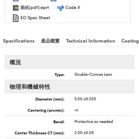
nnovations (UFI)
圖紙(pdf):eprt
Code V
EO Spec Sheet
Specifications
產品概覽
Technical Information
Coating
概況
Type:
Double-Convex Lens
物理和機械特性
Diameter (mm):
5.00 ±0.025
Centering (arcmin):
<1
Bevel:
Protective as needed
Center Thickness CT (mm):
2.00 ±0.05