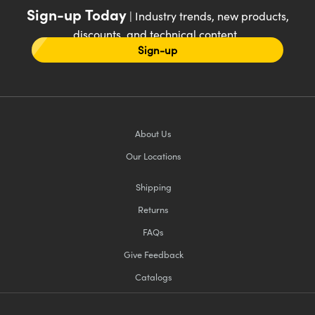
Sign-up Today
| Industry trends, new products,
discounts, and technical content
Sign-up
About Us
Our Locations
Shipping
Returns
FAQs
Give Feedback
Catalogs