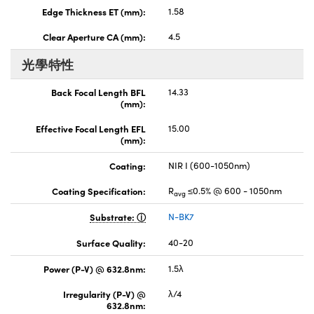
Edge Thickness ET (mm):
1.58
Clear Aperture CA (mm):
4.5
光學特性
Back Focal Length BFL
14.33
(mm):
Effective Focal Length EFL
15.00
(mm):
Coating:
NIR I (600-1050nm)
Coating Specification:
R
≤0.5% @ 600 - 1050nm
avg
Substrate:
N-BK7
Surface Quality:
40-20
Power (P-V) @ 632.8nm:
1.5λ
Irregularity (P-V) @
λ/4
632.8nm: