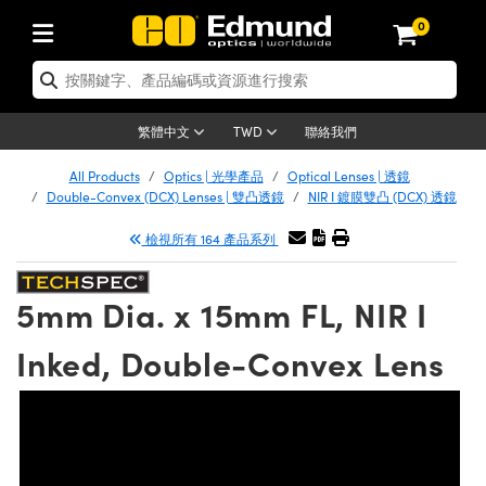
0
tics | 光學產品
er Optics | 雷射光學
tomechanics | 光機組件
croscopy | 顯微鏡
ers | 雷射
ging Lenses | 成像鏡頭
meras | 相機
ts and Illumination | 照明
t Targets | 測試板
ting and Detection | 測試與監測
 and Production | 實驗室和生產
按應用選購
p By Brand
w Products | 新品專區
earance | 清倉品
ertified Products | 重新認證產品
nses | 透鏡
rors | 雷射反射鏡
tem | 鏡筒系統
tics® Objectives
rces | 雷射光源
al Length Lenses | 定焦鏡頭
as
ision Lighting | 機器視覺光源
n Test Targets | 解析度測試板
g
®
s
Laser Optics
聯絡我們
繁體中文
TWD
etrology | 光學度量
leaning | 清潔用品
ied Optics | 重新認證光學產品
irrors | 反射鏡
ses | 雷射透鏡
Cage System | 光學籠式系統
bjectives | Mitutoyo 物鏡
surement and Electronics | 雷射量
ic Lenses | 遠心鏡頭
thernet Cameras | Gigabit乙太網相
py Lighting |顯微鏡照明
n Test Targets | 畸變測試版
ing
n
Optics
e Optics | 清倉光學產品
All Products
Optics | 光學產品
Optical Lenses | 透鏡
品
ision Solutions | 機器視覺方案
t Handling Tools | 零件夾持用品
ied Optomechanics | 重新認證光機組
Double-Convex (DCX) Lenses | 雙凸透鏡
NIR I 鍍膜雙凸 (DCX) 透鏡
and Diffusers | 窗鏡或擴散片
ndow | 雷射光窗鏡
 Optical Mounts | 台式光學安裝座
bjectives | Olympus 物鏡
 (S-Mount Lenses) | M12 鏡頭 (S 接
opy Lighting | 寬譜光源
lysis & Stage Micrometers | 圖像分
ameras
echanics
e Optomechanics | 清倉光機組件
檢視所有 164 產品系列
ics | 雷射光學
as | FLIR 相機
試板
surement and Electronics | 雷射量
ools | 通用工具
ilters | 光學濾光片
ters | 雷射濾光片
 System | 臺式系統
ctives | Nikon 物鏡
rces | 雷射光源
opy | 光譜儀
scopy
品
ed Lasers | 重新認證雷射
lifiers
iable Magnification Lenses
alsa Cameras | Teledyne Dalsa 相
ray Level Test Targets | 色卡測試板
dhesives | 光學膠
5mm Dia. x 15mm FL, NIR I
ion Optics | 偏振光學元件
 Optics | 超快光學
ables and Breadboards | 光學平臺和
ctives | ZEISS 物鏡
ht Sources | 其他光源
onal Imaging
ng Lenses
e Microscopy | 清倉顯微鏡
 | 探測器
ied Microscopy | 重新認證顯微鏡
ety | 雷射防護
e Objectives | 顯微鏡物鏡
ets | USAF 測試版
ackened Products | Acktar 黑色吸光
Inked, Double-Convex Lens
ters | 分光鏡
束器
 Upright Microscopes
ion Accessories | 光源配件
Imaging
ras
e Imaging Lenses | 清倉成像鏡頭
Lumenera Microscopy Cameras
s | 放大器
ed Imaging Lenses | 重新認證成像鏡
 Stages | 電動平臺
chanics | 雷射用光機模組
ses
ings
稜鏡
tical Assemblies | 雷射光學元件組装
rrected Objectives
nation
al Imaging
nation
e Cameras | 清倉相機
on Cameras | Allied Vision 相機
ers | 光度計
Material | 暗室器材
ages and Slides | 平臺和滑塊
essories | 雷射配件
 Lenses for Harsh Environments
| 刻劃板
ied Cameras | 重新認證相機
on Gratings | 繞射光柵
am Shaping | 雷射光束整形
njugate Objectives | 有限共軛物鏡
on Microscopy
g and Detection
 Illumination | 清倉照明
eras | Basler 相機
opy | 光譜儀
and Accessories | UV固化設備
 Apertures | 光圈類
Production | 實驗室和生產線
oduction and Advanced
ed Illumination | 重新認證照明