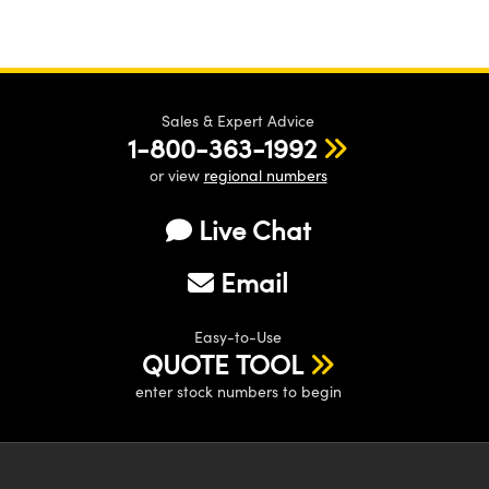
Sales & Expert Advice
1-800-363-1992
or view
regional numbers
Live Chat
Email
Easy-to-Use
QUOTE TOOL
enter stock numbers to begin