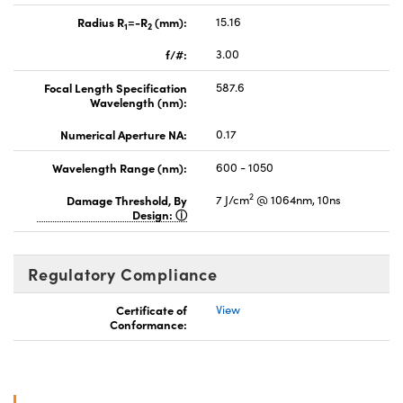
Radius R
=-R
(mm):
15.16
1
2
f/#:
3.00
Focal Length Specification
587.6
Wavelength (nm):
Numerical Aperture NA:
0.17
Wavelength Range (nm):
600 - 1050
2
Damage Threshold, By
7 J/cm
@ 1064nm, 10ns
Design:
Regulatory Compliance
Certificate of
View
Conformance: