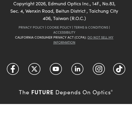
Copyright
2026
, Edmund Optics Inc., 14F., No.83,
Sec. 4, Wenxin Road, Beitun District , Taichung City
406, Taiwan (R.O.C.)
PRIVACY POLICY
|
COOKIE POLICY
|
TERMS & CONDITIONS
|
ACCESSIBILITY
CALIFORNIA CONSUMER PRIVACY ACT (CCPA):
DO NOT SELL MY
INFORMATION
FUTURE
The
Depends On Optics
®