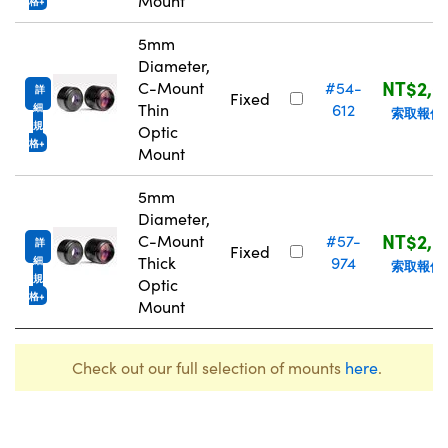
Mount
格
5mm
Diameter,
NT$2,0
C-Mount
#54-
詳
Fixed
Thin
612
細
索取報價
規
Optic
格
Mount
5mm
Diameter,
NT$2,0
C-Mount
#57-
詳
Fixed
Thick
974
細
索取報價
規
Optic
格
Mount
Check out our full selection of mounts
here
.