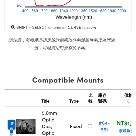
0%
400
560
720
880
1040
1200
1360
1520
1680
1840
2000
Wavelength (nm)
SHIFT + SELECT
CURVE
an area on
to zoom
請注意，每種產品指定設計範圍以外的鍍膜性能僅為理論
值，可能實用時會有所不同。
Compatible Mounts
比
庫存
價格
Title
Type
較
號碼
5.0mm
Optic
NT$1,1
#64-
詳
Dia.,
Fixed
551
細
索取報價
Optic
規