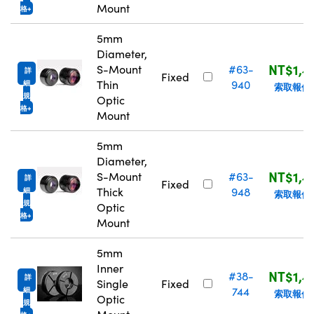
Mount
格
5mm
Diameter,
NT$1,4
S-Mount
#63-
詳
Fixed
Thin
940
細
索取報價
規
Optic
格
Mount
5mm
Diameter,
NT$1,4
S-Mount
#63-
詳
Fixed
Thick
948
細
索取報價
規
Optic
格
Mount
5mm
Inner
NT$1,4
#38-
詳
Single
Fixed
744
細
索取報價
Optic
規