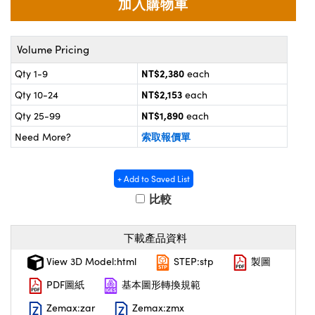
® Optical Components
d Interface Cameras | 高速接口相
 | 目鏡
on Labs™
Volume Pricing
nses and Couplers | 中繼鏡或耦合鏡
ameras | 模擬相機
NT$2,380
Qty 1-9
each
d Direct Microscopes | 袖珍顯微鏡
ameras
NT$2,153
Qty 10-24
each
微鏡
NT$1,890
Qty 25-99
each
Systems | 成像系統
ics
s | 放大鏡
索取報價單
Need More?
ras
scopy
+ Add to Saved List
n Gratings™
比較
AX
下載產品資料
tical Components | SCHOTT 光學
View 3D Model:html
STEP:stp
製圖
PDF圖紙
基本圖形轉換規範
Zemax:zar
Zemax:zmx