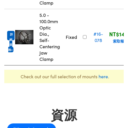
Clamp
5.0 -
100.0mm
Optic
NT$14,
Dia.,
#16-
詳
Fixed
Self-
078
細
索取報價
規
Centering
格
Jaw
Clamp
Check out our full selection of mounts
here
.
資源