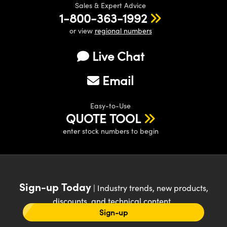
Sales & Expert Advice
1-800-363-1992
or view
regional numbers
Live Chat
Email
Easy-to-Use
QUOTE TOOL
enter stock numbers to begin
Sign-up Today
| Industry trends, new products,
discounts, and technical content
Sign-up