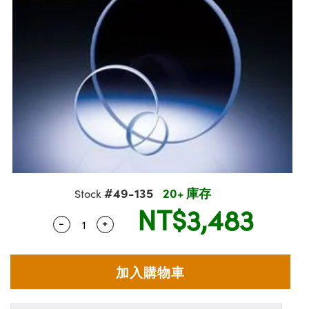
ssemblies | 光學組装
msplitters | 雷射分光鏡
e Objectives | 反射物鏡
echnologies
llumination
nd Production
Test Targets
aphy | 影視製作和高級攝影
ng Cameras | IDS 相機
ig and Roughness Standards | 表面
 儲存
s
糙度標準
 Test Targets
tical Components | SCHOTT 光學
croscopy | 雷射顯微鏡
 Objectives
R
Testing and Detection
ens Accessories | 成像鏡頭配件
on Labs Cameras™ | Lucid Vision
 | 實驗室套件
echanics
ent Tools | 量測工具
 Testing and Detection
and Isolators | 晶體和隔離器
y Cameras
rial Processing
 Lab and Production | 清倉實驗室
ety | 雷射防護
 Optics | 紅外線光學產品
品
Cameras | Pixelink 相機
ptical Components | 主動光學元件
ed Lab and Production | 重新認證實
arization | 雷射偏光片
py Lighting |顯微鏡照明
oherence Tomography
ner
| 磁性裝置
線用品
cs | 光纖
s
g and Detection
sms | 雷射稜鏡
py Systems| 體視顯微鏡系統
nd Production
ics | 雷射光學
s
Optics
y Filters | 顯微鏡濾光片
 Optics | 超快光學
ameras
#49-135
20+ 庫存
Zoom Lenses | 變焦鏡頭模組
ng Development Systems
Stock
NT$3,483
eam Sputtering) Coated Optics |
as
-
+
py Targets | 顯微鏡標靶
hoto-Optical Company
Quantity Selector
Use the plus and minus buttons to adjust 
子束濺鍍）鍍膜光學元件
 Cameras
and Stage Micrometers | 刻劃板或鏡
e Optical Elements (DOE) | 繞射光學
cessories and Optomechanics | 相
py Mechanics | 顯微鏡用結構件
s