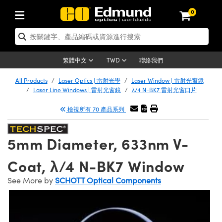
0
tics | 光學產品
er Optics | 雷射光學
tomechanics | 光機組件
croscopy | 顯微鏡
ers | 雷射
ging Lenses | 成像鏡頭
meras | 相機
ts and Illumination | 照明
t Targets | 測試板
ting and Detection | 測試與監測
 and Production | 實驗室和生產
按應用選購
p By Brand
w Products | 新品專區
earance | 清倉品
ertified Products | 重新認證產品
nses | 透鏡
rrors | 雷射反射鏡
tem | 鏡筒系統
tics® Objectives
rces | 雷射光源
al Length Lenses | 定焦鏡頭
as
ision Lighting | 機器視覺光源
n Test Targets | 解析度測試板
g
®
s
Laser Optics
聯絡我們
繁體中文
TWD
etrology | 光學度量
leaning | 清潔用品
ied Optics | 重新認證光學產品
irrors | 反射鏡
ses | 雷射透鏡
Cage System | 光學籠式系統
bjectives | Mitutoyo 物鏡
surement and Electronics | 雷射量
ic Lenses | 遠心鏡頭
thernet Cameras | Gigabit乙太網相
py Lighting |顯微鏡照明
n Test Targets | 畸變測試版
ing
n
Optics
e Optics | 清倉光學產品
All Products
Laser Optics | 雷射光學
Laser Window | 雷射光窗鏡
品
ision Solutions | 機器視覺方案
t Handling Tools | 零件夾持用品
ied Optomechanics | 重新認證光機組
Laser Line Windows | 雷射光窗鏡
λ/4 N-BK7 雷射光窗口片
and Diffusers | 窗鏡或擴散片
ndow | 雷射光窗鏡
 Optical Mounts | 台式光學安裝座
bjectives | Olympus 物鏡
 (S-Mount Lenses) | M12 鏡頭 (S 接
opy Lighting | 寬譜光源
lysis & Stage Micrometers | 圖像分
ameras
echanics
e Optomechanics | 清倉光機組件
檢視所有 70 產品系列
ics | 雷射光學
as | FLIR 相機
試板
surement and Electronics | 雷射量
ools | 通用工具
ilters | 光學濾光片
ters | 雷射濾光片
 System | 臺式系統
ctives | Nikon 物鏡
rces | 雷射光源
opy | 光譜儀
scopy
品
ed Lasers | 重新認證雷射
lifiers
iable Magnification Lenses
alsa Cameras | Teledyne Dalsa 相
ray Level Test Targets | 色卡測試板
dhesives | 光學膠
5mm Diameter, 633nm V-
ion Optics | 偏振光學元件
 Optics | 超快光學
ables and Breadboards | 光學平臺和
ctives | ZEISS 物鏡
ht Sources | 其他光源
onal Imaging
ng Lenses
e Microscopy | 清倉顯微鏡
 | 探測器
ied Microscopy | 重新認證顯微鏡
ety | 雷射防護
e Objectives | 顯微鏡物鏡
ets | USAF 測試版
ackened Products | Acktar 黑色吸光
Coat, λ/4 N-BK7 Window
ters | 分光鏡
束器
 Upright Microscopes
ion Accessories | 光源配件
Imaging
ras
e Imaging Lenses | 清倉成像鏡頭
Lumenera Microscopy Cameras
s | 放大器
ed Imaging Lenses | 重新認證成像鏡
 Stages | 電動平臺
chanics | 雷射用光機模組
ses
ings
See More by
SCHOTT Optical Components
稜鏡
tical Assemblies | 雷射光學元件組装
rrected Objectives
nation
al Imaging
nation
e Cameras | 清倉相機
on Cameras | Allied Vision 相機
ers | 光度計
Material | 暗室器材
ages and Slides | 平臺和滑塊
essories | 雷射配件
 Lenses for Harsh Environments
| 刻劃板
ied Cameras | 重新認證相機
on Gratings | 繞射光柵
am Shaping | 雷射光束整形
njugate Objectives | 有限共軛物鏡
on Microscopy
g and Detection
 Illumination | 清倉照明
eras | Basler 相機
opy | 光譜儀
and Accessories | UV固化設備
 Apertures | 光圈類
Production | 實驗室和生產線
oduction and Advanced
ed Illumination | 重新認證照明