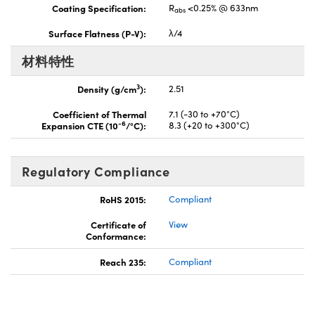
Coating Specification:
R
<0.25% @ 633nm
abs
Surface Flatness (P-V):
λ/4
材料特性
3
Density (g/cm
):
2.51
Coefficient of Thermal
7.1 (-30 to +70°C)
-6
Expansion CTE (10
/°C):
8.3 (+20 to +300°C)
Regulatory Compliance
RoHS 2015:
Compliant
Certificate of
View
Conformance:
Reach 235:
Compliant