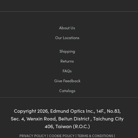
About Us
Our Locations
Shipping
Returns
FAQs
Give Feedback
Catalogs
Copyright
2026
, Edmund Optics Inc., 14F., No.83,
Sec. 4, Wenxin Road, Beitun District , Taichung City
406, Taiwan (R.O.C.)
PRIVACY POLICY
|
COOKIE POLICY
|
TERMS & CONDITIONS
|