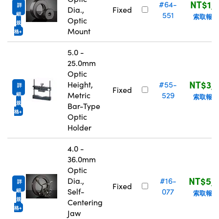
NT$1,1
#64-
詳
Dia.,
Fixed
551
細
索取報價
Optic
規
Mount
格
5.0 -
25.0mm
Optic
NT$3,5
Height,
#55-
詳
Fixed
Metric
529
細
索取報價
規
Bar-Type
格
Optic
Holder
4.0 -
36.0mm
Optic
NT$5,
Dia.,
#16-
詳
Fixed
Self-
077
細
索取報價
規
Centering
格
Jaw