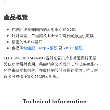
產品概覽
在設計波長範圍內的反射率小於0.25%
針對氦氖、二極體及 Nd:YAG 雷射光源提供鍍膜
精密的N-BK7基底
也提供
無鍍膜
、
MgF
鍍膜
及
VIS 0° 鍍膜
2
TECHSPEC® λ/4 N-BK7雷射光窗口片非常適用於工業
與低功率雷射應用。藉由精密公差設計，可以產生最小
的光束畸變和散射。在鍍膜的設計波長範圍內，抗反射
鍍膜可提供小於0.25%的反射率。
Technical Information