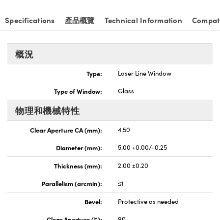
nnovations (UFI)
Specifications
產品概覽
Technical Information
Compat
概況
Type:
Laser Line Window
Type of Window:
Glass
物理和機械特性
Clear Aperture CA (mm):
4.50
Diameter (mm):
5.00 +0.00/-0.25
Thickness (mm):
2.00 ±0.20
Parallelism (arcmin):
≤1
Bevel:
Protective as needed
Clear Aperture (%):
90