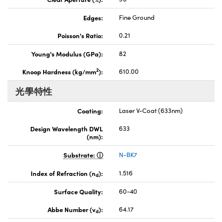
Edges:
Fine Ground
Poisson's Ratio:
0.21
Young's Modulus (GPa):
82
2
Knoop Hardness (kg/mm
):
610.00
光學特性
Coating:
Laser V-Coat (633nm)
Design Wavelength DWL
633
(nm):
Substrate:
N-BK7
Index of Refraction (n
):
1.516
d
Surface Quality:
60-40
Abbe Number (v
):
64.17
d