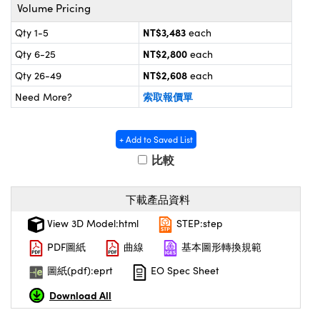
® Optical Components
Volume Pricing
d Interface Cameras | 高速接口相
 | 目鏡
NT$3,483
Qty 1-5
each
on Labs™
NT$2,800
nses and Couplers | 中繼鏡或耦合鏡
Qty 6-25
each
ameras | 模擬相機
NT$2,608
Qty 26-49
each
d Direct Microscopes | 袖珍顯微鏡
ameras
索取報價單
Need More?
微鏡
Systems | 成像系統
ics
s | 放大鏡
+ Add to Saved List
ras
比較
scopy
n Gratings™
下載產品資料
View 3D Model:html
STEP:step
AX
PDF圖紙
曲線
基本圖形轉換規範
tical Components | SCHOTT 光學
圖紙(pdf):eprt
EO Spec Sheet
Download All