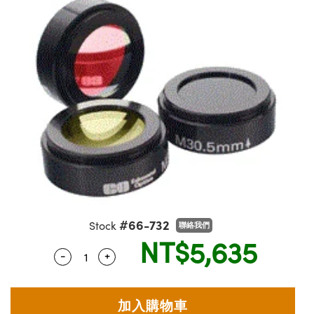
ssemblies | 光學組装
msplitters | 雷射分光鏡
e Objectives | 反射物鏡
echnologies
llumination
nd Production
Test Targets
aphy | 影視製作和高級攝影
ng Cameras | IDS 相機
ig and Roughness Standards | 表面
 儲存
s
糙度標準
 Test Targets
tical Components | SCHOTT 光學
croscopy | 雷射顯微鏡
 Objectives
R
Testing and Detection
ens Accessories | 成像鏡頭配件
on Labs Cameras™ | Lucid Vision
 | 實驗室套件
echanics
ent Tools | 量測工具
 Testing and Detection
and Isolators | 晶體和隔離器
y Cameras
rial Processing
 Lab and Production | 清倉實驗室
ety | 雷射防護
 Optics | 紅外線光學產品
品
Cameras | Pixelink 相機
ptical Components | 主動光學元件
ed Lab and Production | 重新認證實
arization | 雷射偏光片
py Lighting |顯微鏡照明
oherence Tomography
ner
| 磁性裝置
線用品
cs | 光纖
s
g and Detection
sms | 雷射稜鏡
py Systems| 體視顯微鏡系統
nd Production
ics | 雷射光學
s
Optics
y Filters | 顯微鏡濾光片
 Optics | 超快光學
ameras
Zoom Lenses | 變焦鏡頭模組
ng Development Systems
eam Sputtering) Coated Optics |
as
#66-732
Stock
聯絡我們
py Targets | 顯微鏡標靶
hoto-Optical Company
子束濺鍍）鍍膜光學元件
NT$5,635
 Cameras
-
+
Quantity Selector
Use the plus and minus buttons to adjust 
and Stage Micrometers | 刻劃板或鏡
e Optical Elements (DOE) | 繞射光學
cessories and Optomechanics | 相
py Mechanics | 顯微鏡用結構件
s