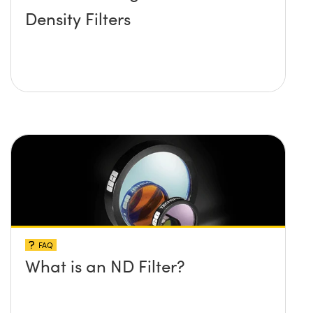
Density Filters
FAQ
What is an ND Filter?