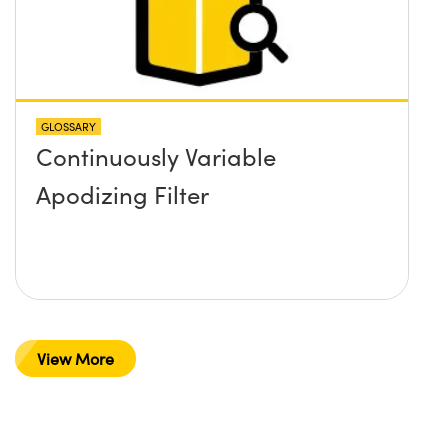
GLOSSARY
Continuously Variable
Apodizing Filter
View More