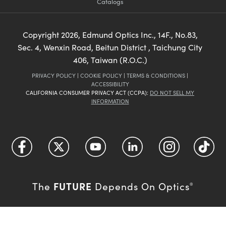
Catalogs
Copyright
2026
, Edmund Optics Inc., 14F., No.83,
Sec. 4, Wenxin Road, Beitun District , Taichung City
406, Taiwan (R.O.C.)
PRIVACY POLICY
|
COOKIE POLICY
|
TERMS & CONDITIONS
|
ACCESSIBILITY
CALIFORNIA CONSUMER PRIVACY ACT (CCPA):
DO NOT SELL MY
INFORMATION
FUTURE
The
Depends On Optics
®