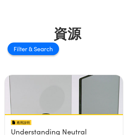
資源
Filter
應用說明
Understanding Neutral