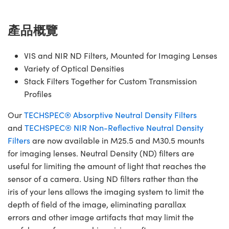
產品概覽
VIS and NIR ND Filters, Mounted for Imaging Lenses
Variety of Optical Densities
Stack Filters Together for Custom Transmission
Profiles
Our
TECHSPEC® Absorptive Neutral Density Filters
and
TECHSPEC® NIR Non-Reflective Neutral Density
Filters
are now available in M25.5 and M30.5 mounts
for imaging lenses. Neutral Density (ND) filters are
useful for limiting the amount of light that reaches the
sensor of a camera. Using ND filters rather than the
iris of your lens allows the imaging system to limit the
depth of field of the image, eliminating parallax
errors and other image artifacts that may limit the