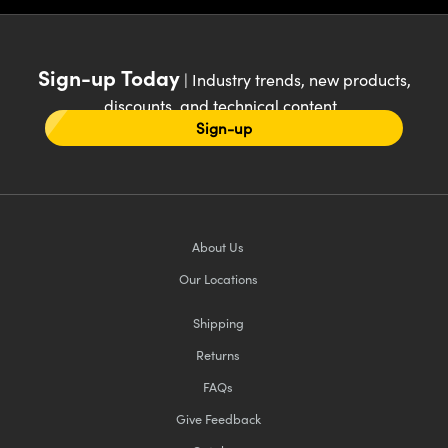
Sign-up Today
| Industry trends, new products,
discounts, and technical content
Sign-up
About Us
Our Locations
Shipping
Returns
FAQs
Give Feedback