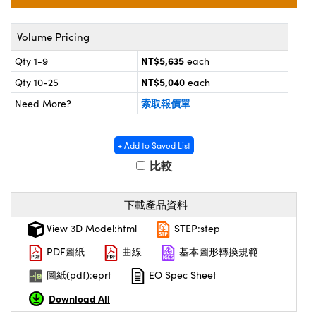
® Optical Components
d Interface Cameras | 高速接口相
 | 目鏡
on Labs™
Volume Pricing
nses and Couplers | 中繼鏡或耦合鏡
ameras | 模擬相機
NT$5,635
Qty 1-9
each
NT$5,040
Qty 10-25
each
d Direct Microscopes | 袖珍顯微鏡
ameras
微鏡
索取報價單
Need More?
Systems | 成像系統
ics
s | 放大鏡
+ Add to Saved List
ras
scopy
比較
n Gratings™
下載產品資料
AX
View 3D Model:html
STEP:step
PDF圖紙
曲線
基本圖形轉換規範
tical Components | SCHOTT 光學
圖紙(pdf):eprt
EO Spec Sheet
Download All