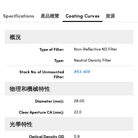
nnovations (UFI)
Specifications
產品概覽
Coating Curves
資源
概況
Type of Filter:
Non-Reflective ND Filter
Type:
Neutral Density Filter
Stock No. of Unmounted
#63-409
Filter:
物理和機械特性
Diameter (mm):
28.00
Clear Aperture CA (mm):
22.0
光學特性
Optical Density OD
0.9