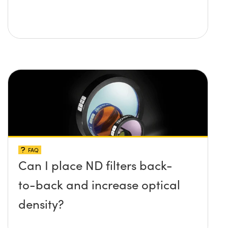
FAQ
Can I place ND filters back-
to-back and increase optical
density?