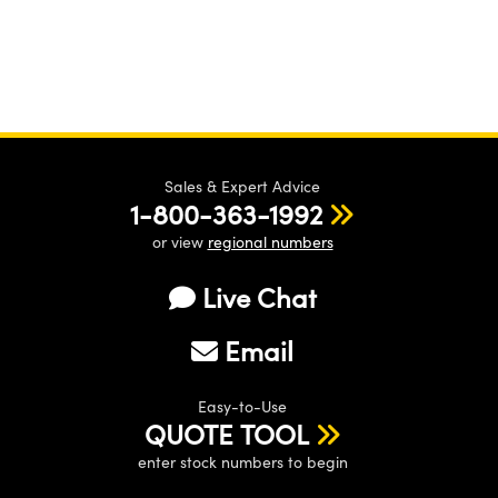
Sales & Expert Advice
1-800-363-1992
or view
regional numbers
Live Chat
Email
Easy-to-Use
QUOTE TOOL
enter stock numbers to begin