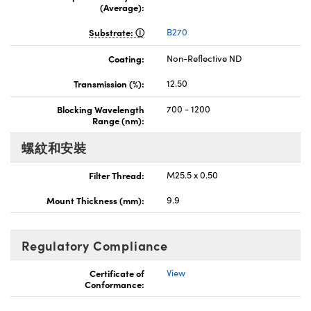
(Average):
Substrate:
B270
Coating:
Non-Reflective ND
Transmission (%):
12.50
Blocking Wavelength
700 - 1200
Range (nm):
螺紋和安裝
Filter Thread:
M25.5 x 0.50
Mount Thickness (mm):
9.9
Regulatory Compliance
Certificate of
View
Conformance: