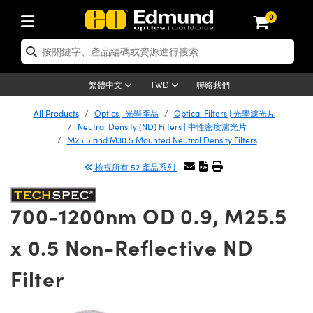
0
tics | 光學產品
er Optics | 雷射光學
tomechanics | 光機組件
croscopy | 顯微鏡
ers | 雷射
ging Lenses | 成像鏡頭
meras | 相機
ts and Illumination | 照明
t Targets | 測試板
ting and Detection | 測試與監測
 and Production | 實驗室和生產
按應用選購
p By Brand
w Products | 新品專區
earance | 清倉品
ertified Products | 重新認證產品
nses | 透鏡
rrors | 雷射反射鏡
tem | 鏡筒系統
tics® Objectives
rces | 雷射光源
al Length Lenses | 定焦鏡頭
as
ision Lighting | 機器視覺光源
n Test Targets | 解析度測試板
g
®
s
Laser Optics
聯絡我們
繁體中文
TWD
etrology | 光學度量
leaning | 清潔用品
ied Optics | 重新認證光學產品
irrors | 反射鏡
ses | 雷射透鏡
Cage System | 光學籠式系統
bjectives | Mitutoyo 物鏡
surement and Electronics | 雷射量
ic Lenses | 遠心鏡頭
thernet Cameras | Gigabit乙太網相
py Lighting |顯微鏡照明
n Test Targets | 畸變測試版
ing
n
Optics
e Optics | 清倉光學產品
All Products
Optics | 光學產品
Optical Filters | 光學濾光片
品
ision Solutions | 機器視覺方案
t Handling Tools | 零件夾持用品
ied Optomechanics | 重新認證光機組
Neutral Density (ND) Filters | 中性密度濾光片
and Diffusers | 窗鏡或擴散片
ndow | 雷射光窗鏡
 Optical Mounts | 台式光學安裝座
bjectives | Olympus 物鏡
 (S-Mount Lenses) | M12 鏡頭 (S 接
opy Lighting | 寬譜光源
lysis & Stage Micrometers | 圖像分
ameras
echanics
e Optomechanics | 清倉光機組件
M25.5 and M30.5 Mounted Neutral Density Filters
ics | 雷射光學
as | FLIR 相機
試板
surement and Electronics | 雷射量
ools | 通用工具
檢視所有 52 產品系列
ilters | 光學濾光片
ters | 雷射濾光片
 System | 臺式系統
ctives | Nikon 物鏡
rces | 雷射光源
opy | 光譜儀
scopy
品
ed Lasers | 重新認證雷射
lifiers
iable Magnification Lenses
alsa Cameras | Teledyne Dalsa 相
ray Level Test Targets | 色卡測試板
dhesives | 光學膠
ion Optics | 偏振光學元件
 Optics | 超快光學
ables and Breadboards | 光學平臺和
ctives | ZEISS 物鏡
ht Sources | 其他光源
onal Imaging
ng Lenses
e Microscopy | 清倉顯微鏡
 | 探測器
ied Microscopy | 重新認證顯微鏡
700-1200nm OD 0.9, M25.5
ety | 雷射防護
e Objectives | 顯微鏡物鏡
ets | USAF 測試版
ackened Products | Acktar 黑色吸光
ters | 分光鏡
束器
 Upright Microscopes
ion Accessories | 光源配件
Imaging
ras
e Imaging Lenses | 清倉成像鏡頭
Lumenera Microscopy Cameras
s | 放大器
ed Imaging Lenses | 重新認證成像鏡
x 0.5 Non-Reflective ND
 Stages | 電動平臺
chanics | 雷射用光機模組
ses
ings
稜鏡
tical Assemblies | 雷射光學元件組装
rrected Objectives
nation
al Imaging
nation
e Cameras | 清倉相機
on Cameras | Allied Vision 相機
ers | 光度計
Material | 暗室器材
Filter
ages and Slides | 平臺和滑塊
essories | 雷射配件
 Lenses for Harsh Environments
| 刻劃板
ied Cameras | 重新認證相機
on Gratings | 繞射光柵
am Shaping | 雷射光束整形
njugate Objectives | 有限共軛物鏡
on Microscopy
g and Detection
 Illumination | 清倉照明
eras | Basler 相機
opy | 光譜儀
and Accessories | UV固化設備
 Apertures | 光圈類
Production | 實驗室和生產線
oduction and Advanced
ed Illumination | 重新認證照明