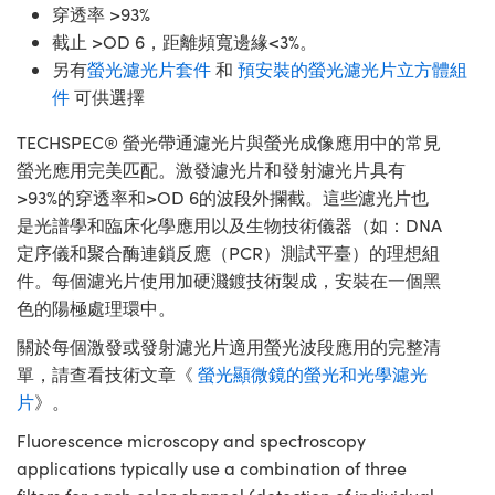
穿透率 >93%
截止 >OD 6，距離頻寬邊緣<3%。
另有
螢光濾光片套件
和
預安裝的螢光濾光片立方體組
件
可供選擇
TECHSPEC® 螢光帶通濾光片與螢光成像應用中的常見
螢光應用完美匹配。激發濾光片和發射濾光片具有
>93%的穿透率和>OD 6的波段外攔截。這些濾光片也
是光譜學和臨床化學應用以及生物技術儀器（如：DNA
定序儀和聚合酶連鎖反應（PCR）測試平臺）的理想組
件。每個濾光片使用加硬濺鍍技術製成，安裝在一個黑
色的陽極處理環中。
關於每個激發或發射濾光片適用螢光波段應用的完整清
單，請查看技術文章《
螢光顯微鏡的螢光和光學濾光
片
》。
Fluorescence microscopy and spectroscopy
applications typically use a combination of three