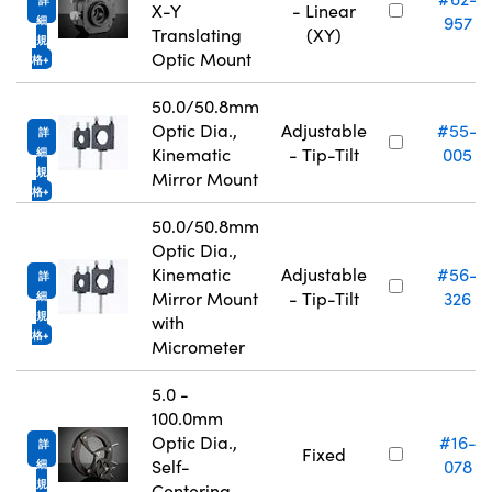
詳
X-Y
- Linear
957
細
Translating
(XY)
規
Optic Mount
格
50.0/50.8mm
Optic Dia.,
Adjustable
#55-
詳
Kinematic
- Tip-Tilt
005
細
規
Mirror Mount
格
50.0/50.8mm
Optic Dia.,
Kinematic
Adjustable
#56-
詳
Mirror Mount
- Tip-Tilt
326
細
規
with
格
Micrometer
5.0 -
100.0mm
Optic Dia.,
#16-
詳
Fixed
Self-
078
細
規
Centering