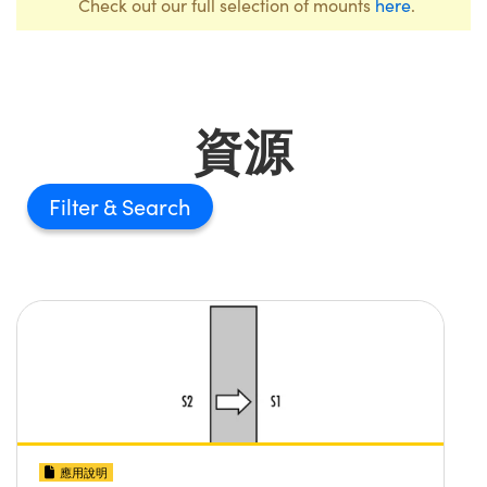
Check out our full selection of mounts
here
.
資源
Filter
應用說明