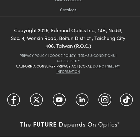
Catalogs
Copyright
2026
, Edmund Optics Inc., 14F., No.83,
Sec. 4, Wenxin Road, Beitun District , Taichung City
406, Taiwan (R.O.C.)
PRIVACY POLICY
|
COOKIE POLICY
|
TERMS & CONDITIONS
|
ACCESSIBILITY
CALIFORNIA CONSUMER PRIVACY ACT (CCPA):
DO NOT SELL MY
INFORMATION
FUTURE
The
Depends On Optics
®