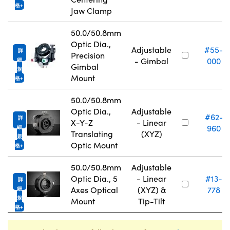
格
Jaw Clamp
50.0/50.8mm
Optic Dia.,
Adjustable
#55-
詳
Precision
- Gimbal
000
細
Gimbal
規
Mount
格
50.0/50.8mm
Optic Dia.,
Adjustable
#62-
詳
X-Y-Z
- Linear
960
細
Translating
(XYZ)
規
Optic Mount
格
50.0/50.8mm
Adjustable
Optic Dia., 5
- Linear
#13-
詳
Axes Optical
(XYZ) &
778
細
規
Mount
Tip-Tilt
格