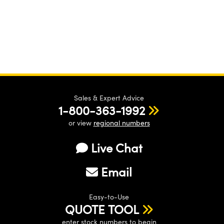
Sales & Expert Advice
1-800-363-1992
or view
regional numbers
Live Chat
Email
Easy-to-Use
QUOTE TOOL
enter stock numbers to begin