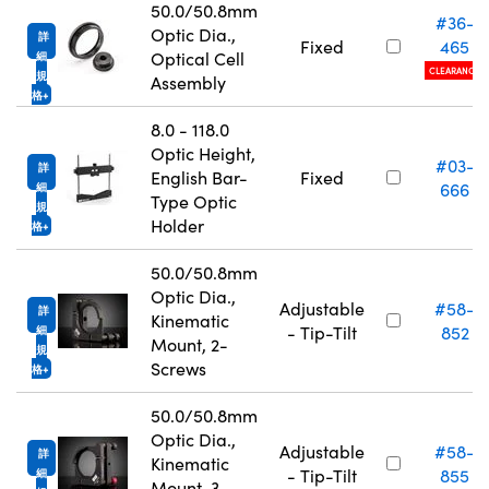
50.0/50.8mm
#36-
Optic Dia.,
詳
Fixed
465
Optical Cell
細
CLEARANCE
規
Assembly
格
8.0 - 118.0
Optic Height,
#03-
詳
English Bar-
Fixed
666
細
Type Optic
規
Holder
格
50.0/50.8mm
Optic Dia.,
Adjustable
#58-
詳
Kinematic
- Tip-Tilt
852
細
Mount, 2-
規
Screws
格
50.0/50.8mm
Optic Dia.,
Adjustable
#58-
詳
Kinematic
- Tip-Tilt
855
細
Mount, 3-