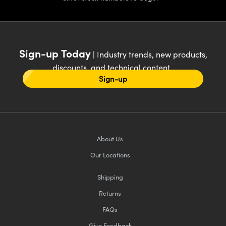
Sign-up Today
| Industry trends, new products,
discounts, and technical content
Sign-up
About Us
Our Locations
Shipping
Returns
FAQs
Give Feedback