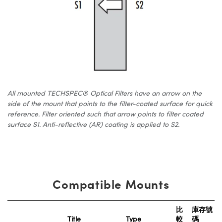
All mounted TECHSPEC® Optical Filters have an arrow on the
side of the mount that points to the filter-coated surface for quick
reference. Filter oriented such that arrow points to filter coated
surface S1. Anti-reflective (AR) coating is applied to S2.
Compatible Mounts
比
庫存號
Title
Type
較
碼