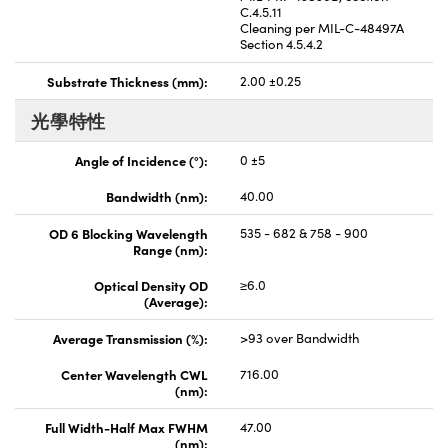
C.4.5.11
Cleaning per MIL-C-48497A
Section 4.5.4.2
Substrate Thickness (mm):
2.00 ±0.25
光學特性
Angle of Incidence (°):
0 ±5
Bandwidth (nm):
40.00
OD 6 Blocking Wavelength
535 - 682 & 758 - 900
Range (nm):
Optical Density OD
≥6.0
(Average):
Average Transmission (%):
>93 over Bandwidth
Center Wavelength CWL
716.00
(nm):
Full Width-Half Max FWHM
47.00
(nm):