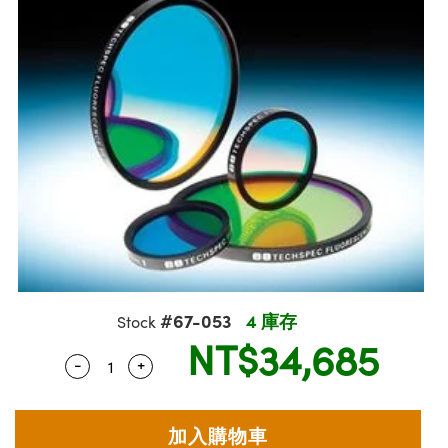
ssemblies | 光學組装
msplitters | 雷射分光鏡
e Objectives | 反射物鏡
echnologies
llumination
nd Production
Test Targets
aphy | 影視製作和高級攝影
ng Cameras | IDS 相機
ig and Roughness Standards | 表面
 儲存
s
糙度標準
 Test Targets
tical Components | SCHOTT 光學
croscopy | 雷射顯微鏡
 Objectives
R
Testing and Detection
ens Accessories | 成像鏡頭配件
on Labs Cameras™ | Lucid Vision
 | 實驗室套件
echanics
ent Tools | 量測工具
 Testing and Detection
and Isolators | 晶體和隔離器
y Cameras
rial Processing
 Lab and Production | 清倉實驗室
ety | 雷射防護
 Optics | 紅外線光學產品
品
Cameras | Pixelink 相機
ptical Components | 主動光學元件
ed Lab and Production | 重新認證實
arization | 雷射偏光片
py Lighting |顯微鏡照明
oherence Tomography
ner
| 磁性裝置
線用品
cs | 光纖
s
g and Detection
sms | 雷射稜鏡
py Systems| 體視顯微鏡系統
nd Production
ics | 雷射光學
s
Optics
y Filters | 顯微鏡濾光片
 Optics | 超快光學
ameras
Zoom Lenses | 變焦鏡頭模組
ng Development Systems
eam Sputtering) Coated Optics |
as
#67-053
4 庫存
Stock
py Targets | 顯微鏡標靶
hoto-Optical Company
子束濺鍍）鍍膜光學元件
NT$34,685
 Cameras
-
+
Quantity Selector
Use the plus and minus buttons to adjust th
and Stage Micrometers | 刻劃板或鏡
e Optical Elements (DOE) | 繞射光學
cessories and Optomechanics | 相
py Mechanics | 顯微鏡用結構件
s