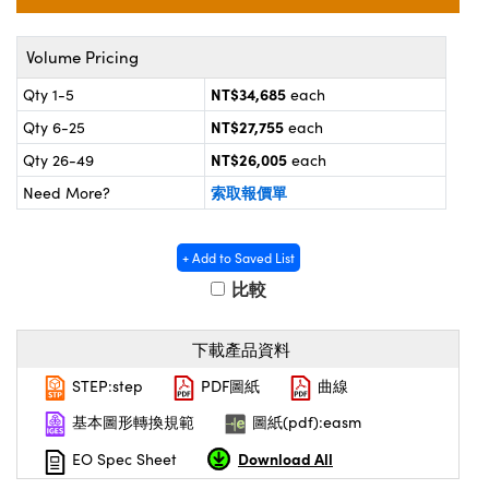
® Optical Components
d Interface Cameras | 高速接口相
 | 目鏡
on Labs™
Volume Pricing
nses and Couplers | 中繼鏡或耦合鏡
ameras | 模擬相機
NT$34,685
Qty 1-5
each
NT$27,755
Qty 6-25
each
d Direct Microscopes | 袖珍顯微鏡
ameras
微鏡
NT$26,005
Qty 26-49
each
Systems | 成像系統
索取報價單
Need More?
ics
s | 放大鏡
ras
scopy
+ Add to Saved List
比較
n Gratings™
AX
下載產品資料
STEP:step
PDF圖紙
曲線
tical Components | SCHOTT 光學
基本圖形轉換規範
圖紙(pdf):easm
Download All
EO Spec Sheet