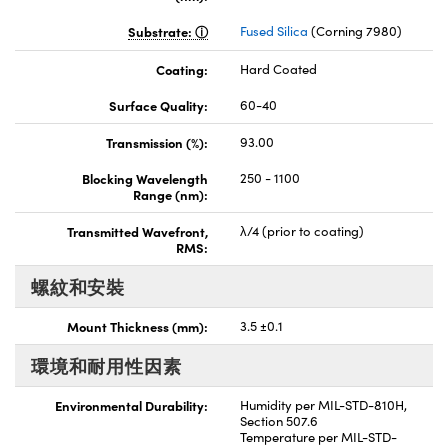
Substrate:
Fused Silica
(Corning 7980)
Coating:
Hard Coated
Surface Quality:
60-40
Transmission (%):
93.00
Blocking Wavelength
250 - 1100
Range (nm):
Transmitted Wavefront,
λ/4 (prior to coating)
RMS:
螺紋和安裝
Mount Thickness (mm):
3.5 ±0.1
環境和耐用性因素
Environmental Durability:
Humidity per MIL-STD-810H,
Section 507.6
Temperature per MIL-STD-