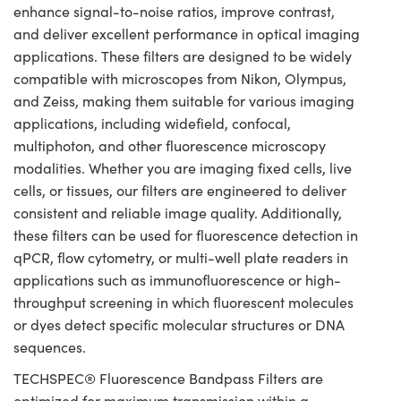
enhance signal-to-noise ratios, improve contrast,
and deliver excellent performance in optical imaging
applications. These filters are designed to be widely
compatible with microscopes from Nikon, Olympus,
and Zeiss, making them suitable for various imaging
applications, including widefield, confocal,
multiphoton, and other fluorescence microscopy
modalities. Whether you are imaging fixed cells, live
cells, or tissues, our filters are engineered to deliver
consistent and reliable image quality. Additionally,
these filters can be used for fluorescence detection in
qPCR, flow cytometry, or multi-well plate readers in
applications such as immunofluorescence or high-
throughput screening in which fluorescent molecules
or dyes detect specific molecular structures or DNA
sequences.
TECHSPEC® Fluorescence Bandpass Filters are
optimized for maximum transmission within a