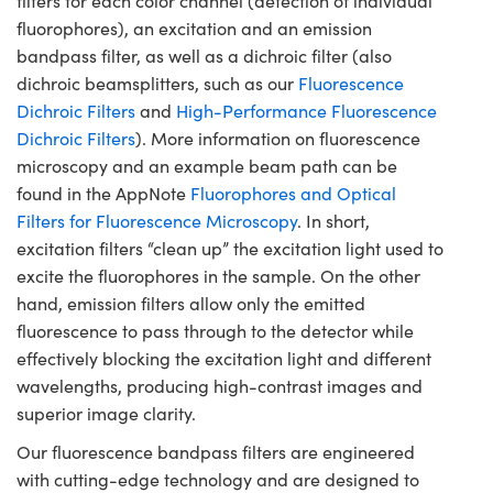
filters for each color channel (detection of individual
fluorophores), an excitation and an emission
bandpass filter, as well as a dichroic filter (also
dichroic beamsplitters, such as our
Fluorescence
Dichroic Filters
and
High-Performance Fluorescence
Dichroic Filters
). More information on fluorescence
microscopy and an example beam path can be
found in the AppNote
Fluorophores and Optical
Filters for Fluorescence Microscopy
. In short,
excitation filters “clean up” the excitation light used to
excite the fluorophores in the sample. On the other
hand, emission filters allow only the emitted
fluorescence to pass through to the detector while
effectively blocking the excitation light and different
wavelengths, producing high-contrast images and
superior image clarity.
Our fluorescence bandpass filters are engineered
with cutting-edge technology and are designed to