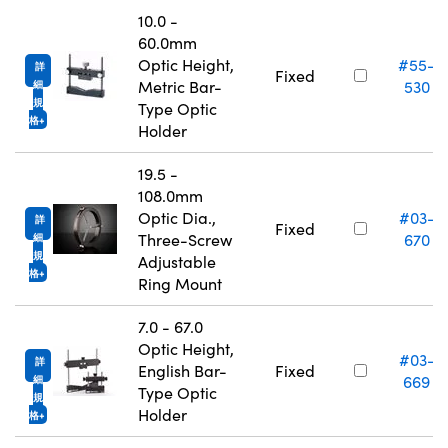
10.0 -
60.0mm
Optic Height,
#55-
詳
Fixed
Metric Bar-
530
細
規
Type Optic
格
Holder
19.5 -
108.0mm
Optic Dia.,
#03-
詳
Fixed
Three-Screw
670
細
規
Adjustable
格
Ring Mount
7.0 - 67.0
Optic Height,
#03-
詳
English Bar-
Fixed
669
細
Type Optic
規
Holder
格