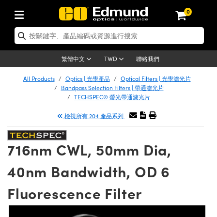
0
tics | 光學產品
er Optics | 雷射光學
tomechanics | 光機組件
croscopy | 顯微鏡
ers | 雷射
ging Lenses | 成像鏡頭
meras | 相機
ts and Illumination | 照明
t Targets | 測試板
ting and Detection | 測試與監測
 and Production | 實驗室和生產
按應用選購
p By Brand
w Products | 新品專區
earance | 清倉品
ertified Products | 重新認證產品
nses | 透鏡
rrors | 雷射反射鏡
tem | 鏡筒系統
tics® Objectives
rces | 雷射光源
al Length Lenses | 定焦鏡頭
as
ision Lighting | 機器視覺光源
n Test Targets | 解析度測試板
g
®
s
Laser Optics
聯絡我們
繁體中文
TWD
etrology | 光學度量
leaning | 清潔用品
ied Optics | 重新認證光學產品
irrors | 反射鏡
ses | 雷射透鏡
Cage System | 光學籠式系統
bjectives | Mitutoyo 物鏡
surement and Electronics | 雷射量
ic Lenses | 遠心鏡頭
thernet Cameras | Gigabit乙太網相
py Lighting |顯微鏡照明
n Test Targets | 畸變測試版
ing
n
Optics
e Optics | 清倉光學產品
All Products
Optics | 光學產品
Optical Filters | 光學濾光片
品
ision Solutions | 機器視覺方案
t Handling Tools | 零件夾持用品
ied Optomechanics | 重新認證光機組
Bandpass Selection Filters | 帶通濾光片
and Diffusers | 窗鏡或擴散片
ndow | 雷射光窗鏡
 Optical Mounts | 台式光學安裝座
bjectives | Olympus 物鏡
 (S-Mount Lenses) | M12 鏡頭 (S 接
opy Lighting | 寬譜光源
lysis & Stage Micrometers | 圖像分
ameras
echanics
e Optomechanics | 清倉光機組件
TECHSPEC® 螢光帶通濾光片
ics | 雷射光學
as | FLIR 相機
試板
surement and Electronics | 雷射量
ools | 通用工具
檢視所有 204 產品系列
ilters | 光學濾光片
ters | 雷射濾光片
 System | 臺式系統
ctives | Nikon 物鏡
rces | 雷射光源
opy | 光譜儀
scopy
品
ed Lasers | 重新認證雷射
lifiers
iable Magnification Lenses
alsa Cameras | Teledyne Dalsa 相
ray Level Test Targets | 色卡測試板
dhesives | 光學膠
ion Optics | 偏振光學元件
 Optics | 超快光學
ables and Breadboards | 光學平臺和
ctives | ZEISS 物鏡
ht Sources | 其他光源
onal Imaging
ng Lenses
e Microscopy | 清倉顯微鏡
 | 探測器
ied Microscopy | 重新認證顯微鏡
716nm CWL, 50mm Dia,
ety | 雷射防護
e Objectives | 顯微鏡物鏡
ets | USAF 測試版
ackened Products | Acktar 黑色吸光
ters | 分光鏡
束器
 Upright Microscopes
ion Accessories | 光源配件
Imaging
ras
e Imaging Lenses | 清倉成像鏡頭
Lumenera Microscopy Cameras
s | 放大器
ed Imaging Lenses | 重新認證成像鏡
40nm Bandwidth, OD 6
 Stages | 電動平臺
chanics | 雷射用光機模組
ses
ings
稜鏡
tical Assemblies | 雷射光學元件組装
rrected Objectives
nation
al Imaging
nation
e Cameras | 清倉相機
on Cameras | Allied Vision 相機
ers | 光度計
Material | 暗室器材
Fluorescence Filter
ages and Slides | 平臺和滑塊
essories | 雷射配件
 Lenses for Harsh Environments
| 刻劃板
ied Cameras | 重新認證相機
on Gratings | 繞射光柵
am Shaping | 雷射光束整形
njugate Objectives | 有限共軛物鏡
on Microscopy
g and Detection
 Illumination | 清倉照明
eras | Basler 相機
opy | 光譜儀
and Accessories | UV固化設備
 Apertures | 光圈類
Production | 實驗室和生產線
oduction and Advanced
ed Illumination | 重新認證照明