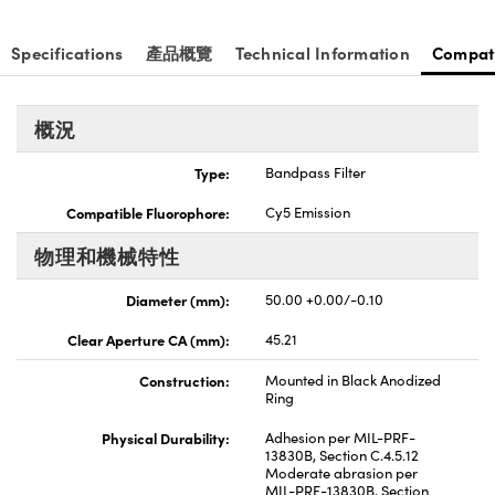
nnovations (UFI)
Specifications
產品概覽
Technical Information
Compat
概況
Type:
Bandpass Filter
Compatible Fluorophore:
Cy5 Emission
物理和機械特性
Diameter (mm):
50.00 +0.00/-0.10
Clear Aperture CA (mm):
45.21
Construction:
Mounted in Black Anodized
Ring
Physical Durability:
Adhesion per MIL-PRF-
13830B, Section C.4.5.12
Moderate abrasion per
MIL-PRF-13830B, Section