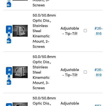
規
Screws
格
50.0/50.8mm
Optic Dia.,
Stainless
Adjustable
#26-
詳
Steel
- Tip-Tilt
816
細
Kinematic
規
Mount, 2-
格
Screws
50.0/50.8mm
Optic Dia.,
Stainless
Adjustable
#26-
詳
Steel
- Tip-Tilt
819
細
Kinematic
規
Mount, 3-
格
Screws
50.0/50.8mm
Optic Dia.,
Adjustable
#62-