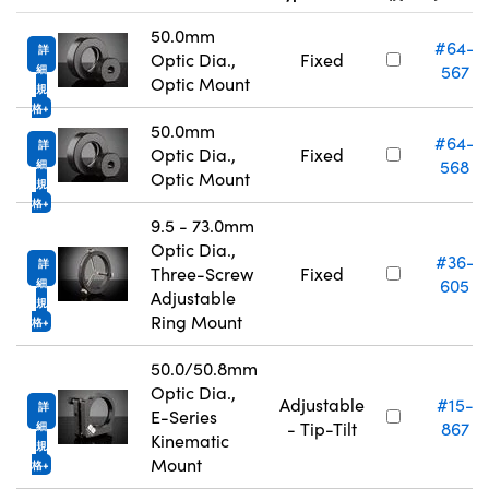
50.0mm
#64-
詳
Optic Dia.,
Fixed
567
細
Optic Mount
規
格
50.0mm
#64-
詳
Optic Dia.,
Fixed
568
細
Optic Mount
規
格
9.5 - 73.0mm
Optic Dia.,
#36-
詳
Three-Screw
Fixed
605
細
Adjustable
規
Ring Mount
格
50.0/50.8mm
Optic Dia.,
Adjustable
#15-
詳
E-Series
- Tip-Tilt
867
細
Kinematic
規
Mount
格