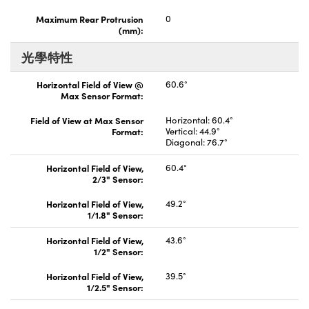
Maximum Rear Protrusion
0
(mm):
光學特性
Horizontal Field of View @
60.6°
Max Sensor Format:
Field of View at Max Sensor
Horizontal: 60.4°
Format:
Vertical: 44.9°
Diagonal: 76.7°
Horizontal Field of View,
60.4°
2/3" Sensor:
Horizontal Field of View,
49.2°
1/1.8" Sensor:
Horizontal Field of View,
43.6°
1/2" Sensor:
Horizontal Field of View,
39.5°
1/2.5" Sensor: