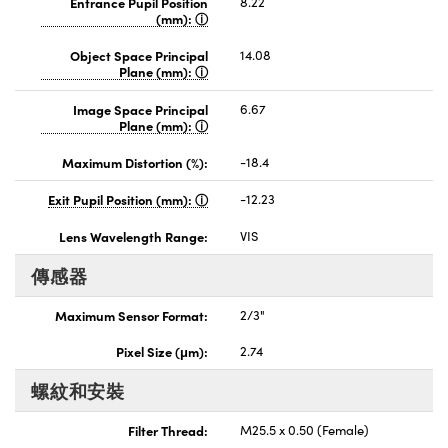
Entrance Pupil Position
8.22
(mm):
Object Space Principal
14.08
Plane (mm):
Image Space Principal
6.67
Plane (mm):
Maximum Distortion (%):
-18.4
Exit Pupil Position (mm):
-12.23
Lens Wavelength Range:
VIS
傳感器
Maximum Sensor Format:
2/3"
Pixel Size (μm):
2.74
螺紋和安裝
Filter Thread:
M25.5 x 0.50 (Female)