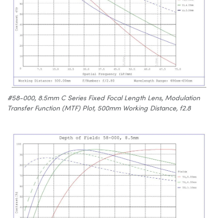
#58-000, 8.5mm C Series Fixed Focal Length Lens, Modulation
Transfer Function (MTF) Plot, 500mm Working Distance, f2.8