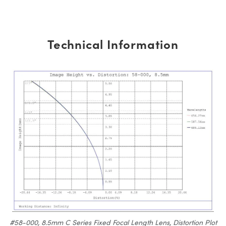
Technical Information
#58-000, 8.5mm C Series Fixed Focal Length Lens, Distortion Plot