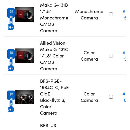
Mako G-131B
1/1.8"
Monochrome
#3
詳
Monochrome
Camera
51
細
規
CMOS
格
Camera
Allied Vision
Mako G-131C
Color
#3
詳
1/1.8" Color
Camera
51
細
CMOS
規
Camera
格
BFS-PGE-
19S4C-C, PoE
GigE
Color
#2
詳
Blackfly® S,
Camera
07
細
規
Color
格
Camera
BFS-U3-