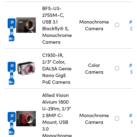
BFS-U3-
27S5M-C,
USB 3.1
Monochrome
#2
詳
Blackfly® S,
Camera
09
細
規
Monochrome
格
Camera
C1930-IR,
2/3" Color,
Color
#3
詳
DALSA Genie
Camera
95
細
Nano GigE
規
PoE Camera
格
Allied Vision
Alvium 1800
U-291m, 2/3"
2.9MP C-
Monochrome
#2
詳
Mount, USB
Camera
16
細
規
3.0
格
Monochrome