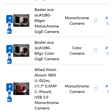
Basler ace
acA1280-
Monochrome
#8
詳
60gm
Camera
97
細
Monochrome
規
GigE Camera
格
Basler ace
acA1280-
Color
#8
詳
60gc Color
Camera
97
細
規
GigE Camera
格
Allied Vision
Alvium 1800
U-052m,
1/1.7" 0.5MP
Monochrome
#2
詳
C-Mount,
Camera
16
細
規
USB 3.0
格
Monochrome
Camera