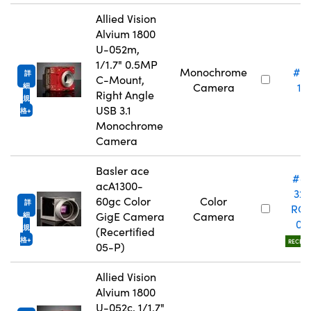
Allied Vision
Alvium 1800
U-052m,
1/1.7" 0.5MP
Monochrome
#2
詳
C-Mount,
Camera
18
細
Right Angle
規
USB 3.1
格
Monochrome
Camera
Basler ace
#8
acA1300-
328
60gc Color
Color
詳
RC
GigE Camera
Camera
細
05
規
(Recertified
格
RECERTI
05-P)
Allied Vision
Alvium 1800
U-052c, 1/1.7"