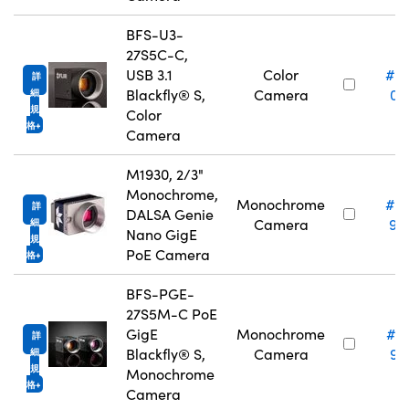
BFS-U3-
27S5C-C,
USB 3.1
Color
#2
詳
Blackfly® S,
Camera
09
細
規
Color
格
Camera
M1930, 2/3"
Monochrome,
Monochrome
#3
詳
DALSA Genie
Camera
95
細
Nano GigE
規
PoE Camera
格
BFS-PGE-
27S5M-C PoE
GigE
Monochrome
#13
詳
Blackfly® S,
Camera
92
細
規
Monochrome
格
Camera