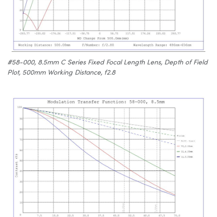
#58-000, 8.5mm C Series Fixed Focal Length Lens, Depth of Field
Plot, 500mm Working Distance, f2.8