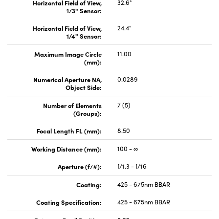
Horizontal Field of View,
32.6°
1/3" Sensor:
Horizontal Field of View,
24.4°
1/4" Sensor:
Maximum Image Circle
11.00
(mm):
Numerical Aperture NA,
0.0289
Object Side:
Number of Elements
7 (5)
(Groups):
Focal Length FL (mm):
8.50
Working Distance (mm):
100 - ∞
Aperture (f/#):
f/1.3 - f/16
Coating:
425 - 675nm BBAR
Coating Specification:
425 - 675nm BBAR