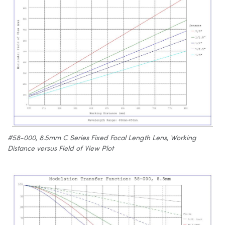
#58-000, 8.5mm C Series Fixed Focal Length Lens, Working
Distance versus Field of View Plot