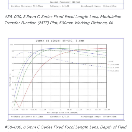
#58-000, 8.5mm C Series Fixed Focal Length Lens, Modulation
Transfer Function (MTF) Plot, 500mm Working Distance, f4
#58-000, 8.5mm C Series Fixed Focal Length Lens, Depth of Field