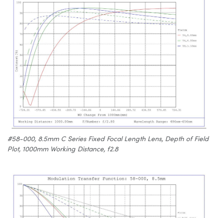
#58-000, 8.5mm C Series Fixed Focal Length Lens, Depth of Field
Plot, 1000mm Working Distance, f2.8