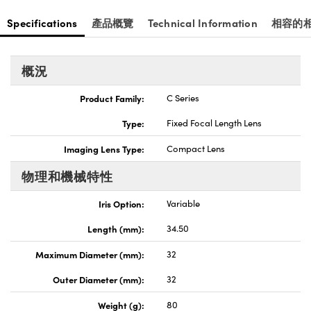
nnovations (UFI)
Specifications
產品概覽
Technical Information
相容的
概況
Product Family:
C Series
Type:
Fixed Focal Length Lens
Imaging Lens Type:
Compact Lens
物理和機械特性
Iris Option:
Variable
Length (mm):
34.50
Maximum Diameter (mm):
32
Outer Diameter (mm):
32
Weight (g):
80