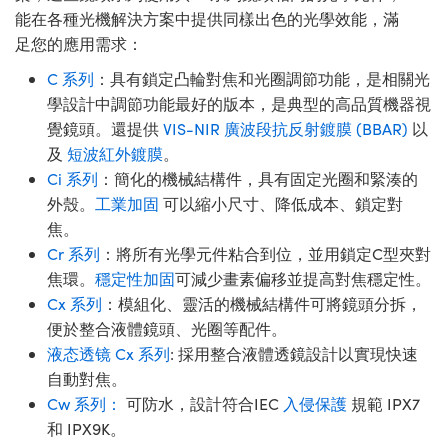
能在各種光機解決方案中提供同樣出色的光學效能，滿
足您的應用需求：
C 系列
：具有鎖定凸輪對焦和光圈調節功能，是相關光
學設計中調節功能最好的版本，是典型的高品質機器視
覺鏡頭。還提供
VIS-NIR 廣波段抗反射鍍膜 (BBAR)
以
及
短波紅外鍍膜
。
Ci 系列
：簡化的機械結構件，具有固定光圈和緊湊的
外殼。
工業加固
可以縮小尺寸、降低成本、鎖定對
焦。
Cr 系列
：將所有光學元件粘合到位，並用鎖定C型夾對
焦環。
穩定性加固
可減少畫素偏移並提高對焦穩定性。
Cx 系列
：模組化、靈活的機械結構件可將鏡頭分拆，
便於整合液體鏡頭、光圈等配件。
液态透镜 Cx 系列
: 採用整合液體透鏡設計以實現快速
自動對焦。
Cw 系列：
可防水，設計符合IEC
入侵保護
規範 IPX7
和 IPX9K。