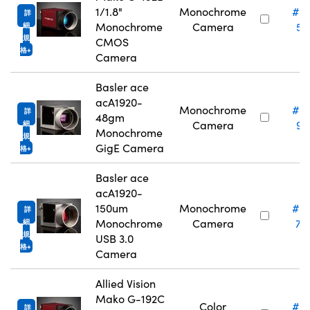
1/1.8"
Monochrome
#3
詳
Monochrome
Camera
51
細
規
CMOS
格
Camera
Basler ace
acA1920-
Monochrome
#3
詳
48gm
Camera
91
細
Monochrome
規
GigE Camera
格
Basler ace
acA1920-
150um
Monochrome
#3
詳
Monochrome
Camera
73
細
規
USB 3.0
格
Camera
Allied Vision
Mako G-192C
Color
#3
詳