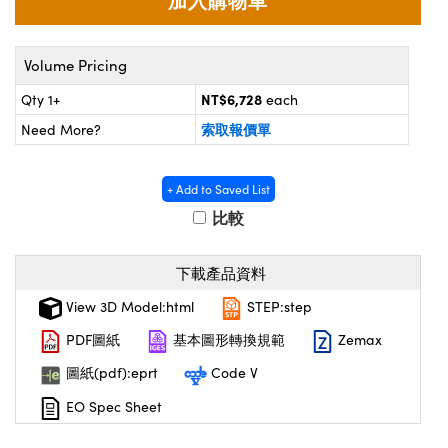
 Optical Components
 | 目鏡
ameras | 模擬相機
on Labs™
Volume Pricing
ses and Couplers | 中繼鏡或耦合鏡
ameras
NT$6,728
Qty 1+
each
d Direct Microscopes | 袖珍顯微鏡
ystems | 成像系統
索取報價單
Need More?
微鏡
ras
ics
s | 放大鏡
+ Add to Saved List
比較
scopy
n Gratings™
下載產品資料
View 3D Model:html
STEP:step
AX
PDF圖紙
基本圖形轉換規範
Zemax
tical Components | SCHOTT 光學
圖紙(pdf):eprt
Code V
EO Spec Sheet