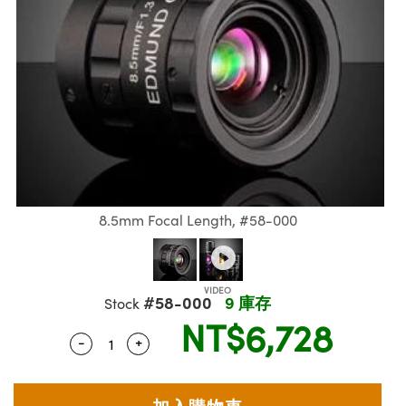
ssemblies | 光學組装
msplitters | 雷射分光鏡
 Objectives | 反射物鏡
echnologies
llumination
d Production
Test Targets
aphy | 影視製作和高級攝影
g and Roughness Standards | 表面
 儲存
 Test Targets
s
on Labs Cameras™ | Lucid Vision 相
糙度標準
tical Components | SCHOTT 光學
croscopy | 雷射顯微鏡
 Objectives
R
Testing and Detection
ens Accessories | 成像鏡頭配件
 | 實驗室套件
 Testing and Detection
echanics
nt Tools | 量測工具
and Isolators | 晶體和隔離器
y Cameras
rial Processing
 Lab and Production | 清倉實驗室和
Cameras | Pixelink 相機
ety | 雷射防護
ed Lab and Production | 重新認證實驗
 Optics | 紅外線光學產品
tical Components | 主動光學元件
用品
arization | 雷射偏光片
y Lighting |顯微鏡照明
oherence Tomography
er
s
| 磁性裝置
cs | 光纖
g and Detection
sms | 雷射稜鏡
py Systems| 體視顯微鏡系統
s
d Production
ics | 雷射光學
Optics
y Filters | 顯微鏡濾光片
ameras
8.5mm Focal Length, #58-000
 Optics | 超快光學
Zoom Lenses | 變焦鏡頭模組
ng Development Systems
as
am Sputtering) Coated Optics |
y Targets | 顯微鏡標靶
hoto-Optical Company
子束濺鍍）鍍膜光學元件
 Cameras
#58-000
9 庫存
Stock
NT$6,728
and Stage Micrometers | 刻劃板或鏡
e Optical Elements (DOE) | 繞射光學
essories and Optomechanics | 相
-
+
Quantity Selector
Use the plus and minus buttons to adjust 
py Mechanics | 顯微鏡用結構件
s
d Interface Cameras | 高速接口相機