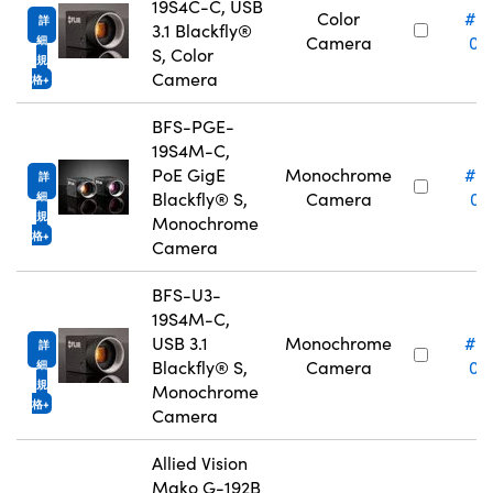
19S4C-C, USB
Color
#2
詳
3.1 Blackfly®
Camera
08
細
S, Color
規
Camera
格
BFS-PGE-
19S4M-C,
PoE GigE
Monochrome
#2
詳
Blackfly® S,
Camera
07
細
規
Monochrome
格
Camera
BFS-U3-
19S4M-C,
USB 3.1
Monochrome
#2
詳
Blackfly® S,
Camera
09
細
規
Monochrome
格
Camera
Allied Vision
Mako G-192B