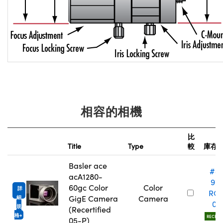
相容的相機
比
Title
Type
較
庫存
Basler ace
#8
acA1280-
975
60gc Color
Color
詳
RC
GigE Camera
Camera
細
05
規
(Recertified
格
RECERTI
05-P)