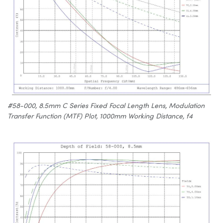
#58-000, 8.5mm C Series Fixed Focal Length Lens, Modulation
Transfer Function (MTF) Plot, 1000mm Working Distance, f4