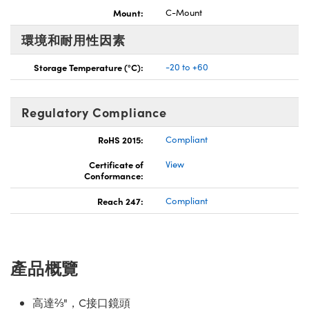
Mount:
C-Mount
環境和耐用性因素
Storage Temperature (°C):
-20 to +60
Regulatory Compliance
RoHS 2015:
Compliant
Certificate of
View
Conformance:
Reach 247:
Compliant
產品概覽
高達⅔"，C接口鏡頭