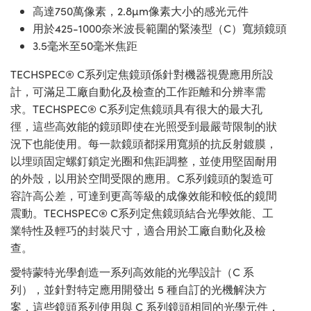
高達750萬像素，2.8µm像素大小的感光元件
用於425-1000奈米波長範圍的緊湊型（C）寬頻鏡頭
3.5毫米至50毫米焦距
TECHSPEC® C系列定焦鏡頭係針對機器視覺應用所設
計，可滿足工廠自動化及檢查的工作距離和分辨率需
求。TECHSPEC® C系列定焦鏡頭具有很大的最大孔
徑，這些高效能的鏡頭即使在光照受到最嚴苛限制的狀
況下也能使用。每一款鏡頭都採用寬頻的抗反射鍍膜，
以埋頭固定螺釘鎖定光圈和焦距調整，並使用堅固耐用
的外殼，以用於空間受限的應用。C系列鏡頭的製造可
容許高公差，可達到更高等級的成像效能和較低的鏡間
震動。TECHSPEC® C系列定焦鏡頭結合光學效能、工
業特性及輕巧的封裝尺寸，適合用於工廠自動化及檢
查。
愛特蒙特光學創造一系列高效能的光學設計（C 系
列），並針對特定應用開發出 5 種自訂的光機解決方
案，這些鏡頭系列使用與 C 系列鏡頭相同的光學元件，