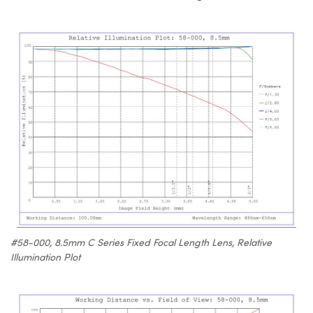
#58-000, 8.5mm C Series Fixed Focal Length Lens, Relative
Illumination Plot