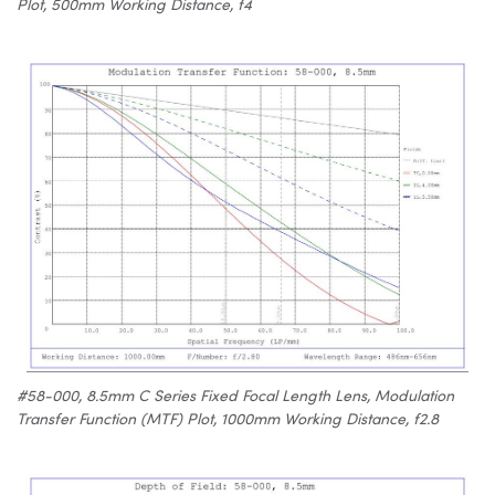
Plot, 500mm Working Distance, f4
#58-000, 8.5mm C Series Fixed Focal Length Lens, Modulation
Transfer Function (MTF) Plot, 1000mm Working Distance, f2.8