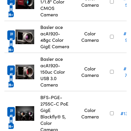
1/1.8" Color
Camera
51
細
CMOS
規
Camera
格
Basler ace
acA1920-
Color
#3
詳
48gc Color
Camera
91
細
規
GigE Camera
格
Basler ace
acA1920-
Color
#3
詳
150uc Color
Camera
74
細
USB 3.0
規
Camera
格
BFS-PGE-
27S5C-C PoE
GigE
Color
詳
#13-
Blackfly® S,
Camera
細
規
Color
格
Camera