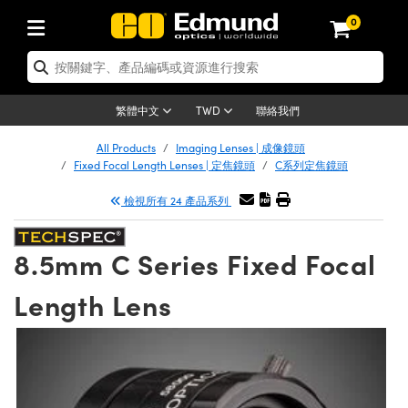
0
tics | 光學產品
er Optics | 雷射光學
tomechanics | 光機組件
croscopy | 顯微鏡
ers | 雷射
ging Lenses | 成像鏡頭
meras | 相機
ts and Illumination | 照明
t Targets | 測試板
ting and Detection | 測試與監測
 and Production | 實驗室和生產
按應用選購
p By Brand
w Products | 新品專區
earance | 清倉品
ertified Products | 重新認證產品
nses | 透鏡
rors | 雷射反射鏡
tem | 鏡筒系統
ics® Objectives
rces | 雷射光源
al Length Lenses | 定焦鏡頭
as
ision Lighting | 機器視覺光源
n Test Targets | 解析度測試板
g
®
s
Laser Optics
聯絡我們
繁體中文
TWD
etrology | 光學度量
leaning | 清潔用品
ied Optics | 重新認證光學產品
irrors | 反射鏡
ses | 雷射透鏡
Cage System | 光學籠式系統
bjectives | Mitutoyo 物鏡
surement and Electronics | 雷射量
ic Lenses | 遠心鏡頭
thernet Cameras | Gigabit乙太網相機
y Lighting |顯微鏡照明
n Test Targets | 畸變測試版
ing
n
Optics
e Optics | 清倉光學產品
All Products
Imaging Lenses | 成像鏡頭
品
ision Solutions | 機器視覺方案
t Handling Tools | 零件夾持用品
ied Optomechanics | 重新認證光機組
Fixed Focal Length Lenses | 定焦鏡頭
C系列定焦鏡頭
and Diffusers | 窗鏡或擴散片
ndow | 雷射光窗鏡
 Optical Mounts | 台式光學安裝座
bjectives | Olympus 物鏡
 (S-Mount Lenses) | M12 鏡頭 (S 接
as | FLIR 相機
opy Lighting | 寬譜光源
ysis & Stage Micrometers | 圖像分
ameras
echanics
e Optomechanics | 清倉光機組件
檢視所有 24 產品系列
ics | 雷射光學
試板
surement and Electronics | 雷射量
ools | 通用工具
ilters | 光學濾光片
ters | 雷射濾光片
 System | 臺式系統
ctives | Nikon 物鏡
alsa Cameras | Teledyne Dalsa 相
rces | 雷射光源
opy | 光譜儀
scopy
品
ed Lasers | 重新認證雷射
lifiers
iable Magnification Lenses
ay Level Test Targets | 色卡測試板
dhesives | 光學膠
8.5mm C Series Fixed Focal
ion Optics | 偏振光學元件
 Optics | 超快光學
ables and Breadboards | 光學平臺和
ctives | ZEISS 物鏡
ht Sources | 其他光源
onal Imaging
ng Lenses
e Microscopy | 清倉顯微鏡
 | 探測器
ed Microscopy | 重新認證顯微鏡
ety | 雷射防護
e Objectives | 顯微鏡物鏡
Lumenera Microscopy Cameras
ets | USAF 測試版
ackened Products | Acktar 黑色吸光
Length Lens
ters | 分光鏡
束器
Upright Microscopes
on Accessories | 光源配件
Imaging
ras
 Imaging Lenses | 清倉成像鏡頭
s | 放大器
ed Imaging Lenses | 重新認證成像鏡頭
 Stages | 電動平臺
chanics | 雷射用光機模組
es
on Cameras | Allied Vision 相機
ings
稜鏡
tical Assemblies | 雷射光學元件組装
rrected Objectives
nation
al Imaging
nation
e Cameras | 清倉相機
ers | 光度計
Material | 暗室器材
ed Cameras | 重新認證相機
ages and Slides | 平臺和滑塊
essories | 雷射配件
 Lenses for Harsh Environments
eras | Basler 相機
| 刻劃板
on Gratings | 繞射光柵
am Shaping | 雷射光束整形
njugate Objectives | 有限共軛物鏡
on Microscopy
g and Detection
 Illumination | 清倉照明
opy | 光譜儀
and Accessories | UV固化設備
ed Illumination | 重新認證照明
 Apertures | 光圈類
Production | 實驗室和生產線
oduction and Advanced
ng Cameras | IDS 相機