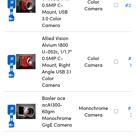
Color
詳
0.5MP C-
#23-
Camera
細
Mount, USB
規
3.0 Color
格
Camera
Allied Vision
Alvium 1800
U-052c, 1/1.7"
0.5MP C-
Color
#2
詳
Mount, Right
Camera
18
細
規
Angle USB 3.1
格
Color
Camera
Basler ace
acA1300-
Monochrome
#8
詳
60gm
Camera
32
細
Monochrome
規
GigE Camera
格