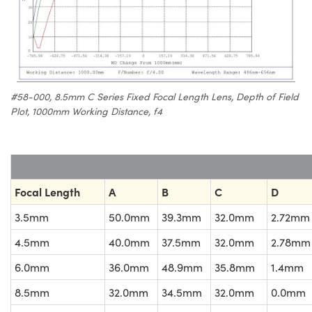
#58-000, 8.5mm C Series Fixed Focal Length Lens, Depth of Field
Plot, 1000mm Working Distance, f4
Focal Length
A
B
C
D
3.5mm
50.0mm
39.3mm
32.0mm
2.72mm
4.5mm
40.0mm
37.5mm
32.0mm
2.78mm
6.0mm
36.0mm
48.9mm
35.8mm
1.4mm
8.5mm
32.0mm
34.5mm
32.0mm
0.0mm