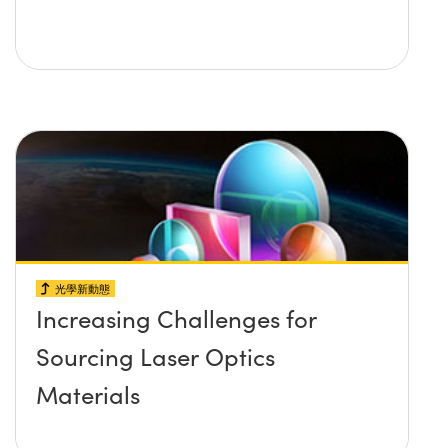
光學新動態
Increasing Challenges for
Sourcing Laser Optics
Materials