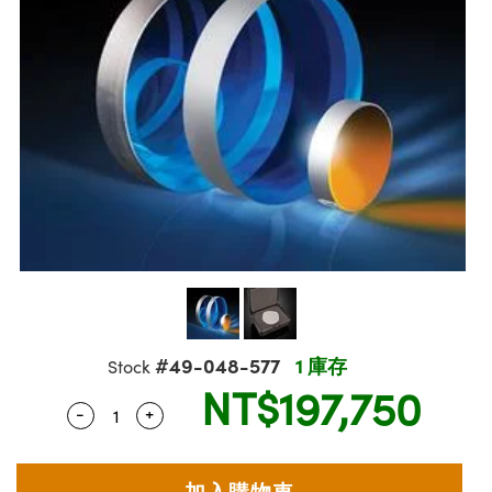
ssemblies | 光學組装
msplitters | 雷射分光鏡
 Objectives | 反射物鏡
echnologies
llumination
nd Production
Test Targets
aphy | 影視製作和高級攝影
ng Cameras | IDS 相機
ig and Roughness Standards | 表面
 儲存
s
糙度標準
 Test Targets
tical Components | SCHOTT 光學
croscopy | 雷射顯微鏡
 Objectives
R
Testing and Detection
ens Accessories | 成像鏡頭配件
on Labs Cameras™ | Lucid Vision
 | 實驗室套件
echanics
ent Tools | 量測工具
 Testing and Detection
and Isolators | 晶體和隔離器
y Cameras
rial Processing
 Lab and Production | 清倉實驗室
ety | 雷射防護
 Optics | 紅外線光學產品
品
Cameras | Pixelink 相機
tical Components | 主動光學元件
ed Lab and Production | 重新認證實
arization | 雷射偏光片
py Lighting |顯微鏡照明
oherence Tomography
ner
| 磁性裝置
線用品
cs | 光纖
s
g and Detection
sms | 雷射稜鏡
py Systems| 體視顯微鏡系統
nd Production
ics | 雷射光學
s
Optics
y Filters | 顯微鏡濾光片
 Optics | 超快光學
ameras
Zoom Lenses | 變焦鏡頭模組
ng Development Systems
eam Sputtering) Coated Optics |
as
py Targets | 顯微鏡標靶
hoto-Optical Company
子束濺鍍）鍍膜光學元件
#49-048-577
1 庫存
Stock
 Cameras
NT$197,750
and Stage Micrometers | 刻劃板或鏡
e Optical Elements (DOE) | 繞射光學
-
+
Quantity Selector
Use the plus and minus buttons to adjust th
cessories and Optomechanics | 相
py Mechanics | 顯微鏡用結構件
s