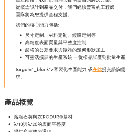
從概念設計到產品交付，我們經驗豐富的工程師
團隊將為您提供全程支援。
我們的核心能力包括:
尺寸定制、材料定制、鍍膜定制等
高精度表面質量與平整度控制
嚴格的公差要求與復雜的幾何形狀加工
可靈活擴展的生產系統 — 從樣品試產到批量生產
target="_blank">客製化生產能力 或
在此
提交諮詢需
求。
產品概覽
熔融石英與ZERODUR®基材
λ/10與λ/20的表面平整度
提供多種鍍膜選項