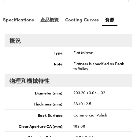
nnovations (UFI)
Specifications
產品概覽
Coating Curves
資源
概況
Type:
Flat Mirror
Note:
Flatness is specified as Peak
to Valley
物理和機械特性
Diameter (mm):
203.20 +0.0/-1.02
Thickness (mm):
38.10 ±2.5
Back Surface:
Commercial Polish
Clear Aperture CA (mm):
182.88