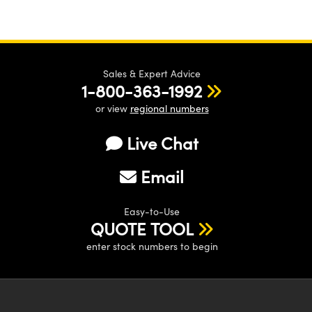
Sales & Expert Advice
1-800-363-1992
or view
regional numbers
Live Chat
Email
Easy-to-Use
QUOTE TOOL
enter stock numbers to begin