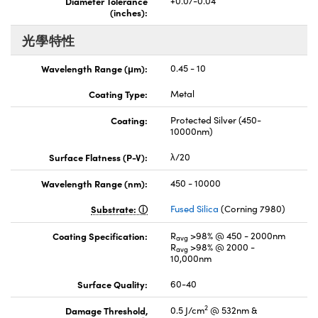
Diameter Tolerance
+0.0/-0.04
(inches):
光學特性
Wavelength Range (μm):
0.45 - 10
Coating Type:
Metal
Coating:
Protected Silver (450-
10000nm)
Surface Flatness (P-V):
λ/20
Wavelength Range (nm):
450 - 10000
Substrate:
Fused Silica
(Corning 7980)
Coating Specification:
R
>98% @ 450 - 2000nm
avg
R
>98% @ 2000 -
avg
10,000nm
Surface Quality:
60-40
2
Damage Threshold,
0.5 J/cm
@ 532nm &