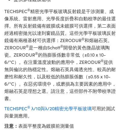
®
TECHSPEC
精密光學平板玻璃反射鏡是干涉測量、成
像系統、雷射應用、光學長度折疊和自動校準的最佳選
擇。所有反射鏡備有鍍膜或未鍍膜可供選擇，第二表面
經過精密拋光以達到窗鏡品質。這些光學平板玻璃反射
®
鏡備有兩種基材可供選擇：ZERODUR
和熔融石英。
®
®
ZERODUR
是一種由Schott
開發的黃色微晶玻璃陶
®
瓷。ZERODUR
的熱膨脹係數非常低（±0.10 x 10-
®
6/°C）。在注重溫度波動的應用中，ZERODUR
提供
無與倫比的熱穩定性。熔融石英具備透光性、較高的耐
磨性和耐久性，以及較低的熱膨脹係數（±0.55 x 10-
6/°C）。在惡劣環境中，或磨損為主要因素的應用中，
熔融石英是理想之選。請注意，這些部件不附帶校準證
書。
®
TECHSPEC
λ/10與λ/20精密光學平板玻璃
可用於測試
與量測應用。
注意：
表面平整度為鍍膜前測量值