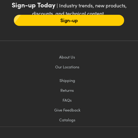
Sign-up Today
| Industry trends, new products,
discounts, and technical content
Sign-up
About Us
Our Locations
Shipping
Returns
FAQs
Give Feedback
Catalogs