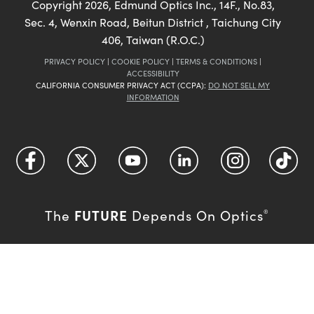
Copyright
2026
, Edmund Optics Inc., 14F., No.83,
Sec. 4, Wenxin Road, Beitun District , Taichung City
406, Taiwan (R.O.C.)
PRIVACY POLICY
|
COOKIE POLICY
|
TERMS & CONDITIONS
|
ACCESSIBILITY
CALIFORNIA CONSUMER PRIVACY ACT (CCPA):
DO NOT SELL MY
INFORMATION
FUTURE
The
Depends On Optics
®