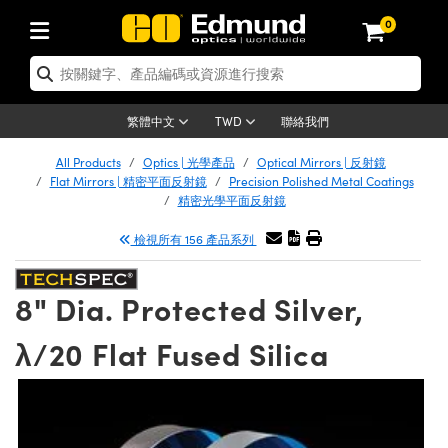
0
tics | 光學產品
er Optics | 雷射光學
tomechanics | 光機組件
croscopy | 顯微鏡
ers | 雷射
ging Lenses | 成像鏡頭
meras | 相機
ts and Illumination | 照明
t Targets | 測試板
ting and Detection | 測試與監測
 and Production | 實驗室和生產
按應用選購
p By Brand
w Products | 新品專區
earance | 清倉品
ertified Products | 重新認證產品
nses | 透鏡
rors | 雷射反射鏡
tem | 鏡筒系統
tics® Objectives
rces | 雷射光源
al Length Lenses | 定焦鏡頭
as
ision Lighting | 機器視覺光源
n Test Targets | 解析度測試板
g
®
s
Laser Optics
聯絡我們
繁體中文
TWD
etrology | 光學度量
leaning | 清潔用品
ied Optics | 重新認證光學產品
irrors | 反射鏡
ses | 雷射透鏡
Cage System | 光學籠式系統
bjectives | Mitutoyo 物鏡
surement and Electronics | 雷射量
ic Lenses | 遠心鏡頭
thernet Cameras | Gigabit乙太網相
py Lighting |顯微鏡照明
n Test Targets | 畸變測試版
ing
n
Optics
e Optics | 清倉光學產品
All Products
Optics | 光學產品
Optical Mirrors | 反射鏡
品
ision Solutions | 機器視覺方案
t Handling Tools | 零件夾持用品
ied Optomechanics | 重新認證光機組
Flat Mirrors | 精密平面反射鏡
Precision Polished Metal Coatings
and Diffusers | 窗鏡或擴散片
ndow | 雷射光窗鏡
 Optical Mounts | 台式光學安裝座
bjectives | Olympus 物鏡
 (S-Mount Lenses) | M12 鏡頭 (S 接
opy Lighting | 寬譜光源
lysis & Stage Micrometers | 圖像分
ameras
echanics
e Optomechanics | 清倉光機組件
精密光學平面反射鏡
ics | 雷射光學
as | FLIR 相機
試板
surement and Electronics | 雷射量
ools | 通用工具
檢視所有 156 產品系列
ilters | 光學濾光片
ters | 雷射濾光片
 System | 臺式系統
ctives | Nikon 物鏡
rces | 雷射光源
opy | 光譜儀
scopy
品
ed Lasers | 重新認證雷射
lifiers
iable Magnification Lenses
alsa Cameras | Teledyne Dalsa 相
ray Level Test Targets | 色卡測試板
dhesives | 光學膠
ion Optics | 偏振光學元件
 Optics | 超快光學
ables and Breadboards | 光學平臺和
ctives | ZEISS 物鏡
ht Sources | 其他光源
onal Imaging
ng Lenses
e Microscopy | 清倉顯微鏡
 | 探測器
ied Microscopy | 重新認證顯微鏡
8" Dia. Protected Silver,
ety | 雷射防護
e Objectives | 顯微鏡物鏡
ets | USAF 測試版
ackened Products | Acktar 黑色吸光
ters | 分光鏡
束器
 Upright Microscopes
ion Accessories | 光源配件
Imaging
ras
e Imaging Lenses | 清倉成像鏡頭
Lumenera Microscopy Cameras
s | 放大器
ed Imaging Lenses | 重新認證成像鏡
λ/20 Flat Fused Silica
 Stages | 電動平臺
chanics | 雷射用光機模組
ses
ings
稜鏡
tical Assemblies | 雷射光學元件組装
rrected Objectives
nation
al Imaging
nation
e Cameras | 清倉相機
on Cameras | Allied Vision 相機
ers | 光度計
Material | 暗室器材
ages and Slides | 平臺和滑塊
essories | 雷射配件
 Lenses for Harsh Environments
| 刻劃板
ied Cameras | 重新認證相機
on Gratings | 繞射光柵
am Shaping | 雷射光束整形
njugate Objectives | 有限共軛物鏡
on Microscopy
g and Detection
 Illumination | 清倉照明
eras | Basler 相機
opy | 光譜儀
and Accessories | UV固化設備
 Apertures | 光圈類
Production | 實驗室和生產線
oduction and Advanced
ed Illumination | 重新認證照明