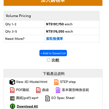
® Optical Components
d Interface Cameras | 高速接口相
 | 目鏡
on Labs™
Volume Pricing
nses and Couplers | 中繼鏡或耦合鏡
ameras | 模擬相機
NT$197,750
Qty 1-2
each
d Direct Microscopes | 袖珍顯微鏡
ameras
NT$176,050
Qty 3-5
each
微鏡
索取報價單
Need More?
Systems | 成像系統
ics
s | 放大鏡
ras
+ Add to Saved List
scopy
比較
n Gratings™
下載產品資料
AX
View 3D Model:html
STEP:step
tical Components | SCHOTT 光學
PDF圖紙
曲線
基本圖形轉換規範
圖紙(pdf):eprt
EO Spec Sheet
Download All