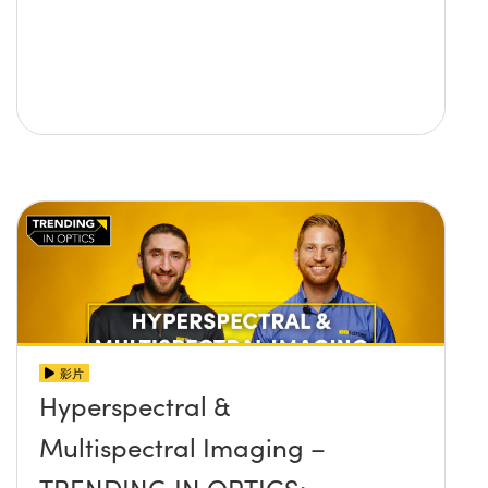
影片
Hyperspectral &
Multispectral Imaging –
TRENDING IN OPTICS: