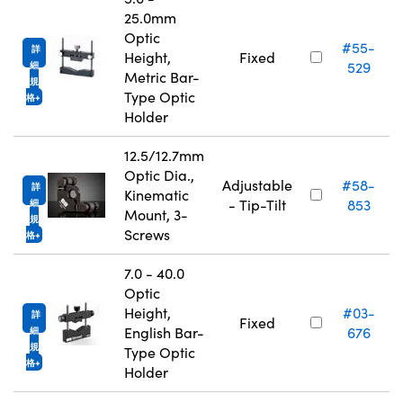
25.0mm
Optic
#55-
詳
Height,
Fixed
529
細
Metric Bar-
規
Type Optic
格
Holder
12.5/12.7mm
Optic Dia.,
Adjustable
#58-
詳
Kinematic
- Tip-Tilt
853
細
Mount, 3-
規
Screws
格
7.0 - 40.0
Optic
Height,
#03-
詳
Fixed
English Bar-
676
細
規
Type Optic
格
Holder