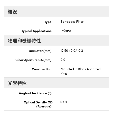
Innovations (UFI)
概況
Type:
Bandpass Filter
Typical Applications:
InGaAs
物理和機械特性
Diameter (mm):
12.50 +0.0/-0.2
Clear Aperture CA (mm):
9.0
Construction:
Mounted in Black Anodized
Ring
光學特性
Angle of Incidence (°):
0
Optical Density OD
≥3.0
(Average):