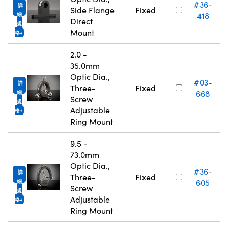
#36-
詳
Side Flange
Fixed
418
細
Direct
規
Mount
格
2.0 -
35.0mm
Optic Dia.,
#03-
詳
Three-
Fixed
668
細
Screw
規
Adjustable
格
Ring Mount
9.5 -
73.0mm
Optic Dia.,
#36-
詳
Three-
Fixed
605
細
Screw
規
Adjustable
格
Ring Mount