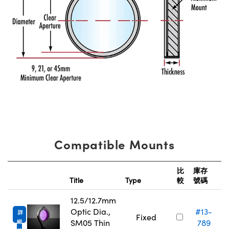
Compatible Mounts
比
庫存
Title
Type
較
號碼
12.5/12.7mm
Optic Dia.,
#13-
詳
Fixed
SM05 Thin
789
細