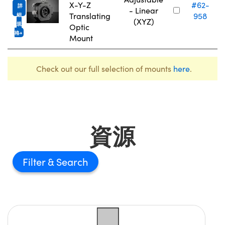
N
X-Y-Z
#62-
詳
- Linear
Translating
958
細
(XYZ)
規
Optic
格
Mount
Check out our full selection of mounts
here
.
資源
Filter