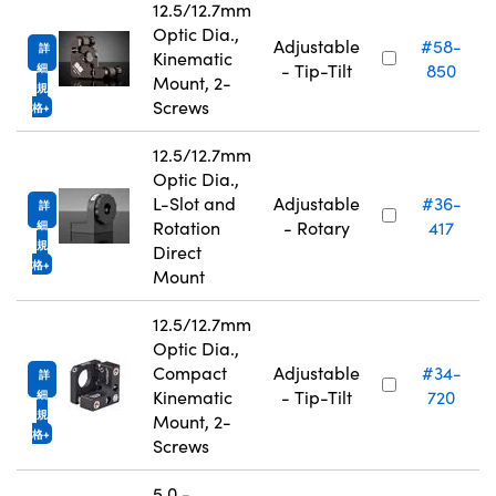
12.5/12.7mm
Optic Dia.,
Adjustable
#58-
詳
Kinematic
- Tip-Tilt
850
細
Mount, 2-
規
Screws
格
12.5/12.7mm
Optic Dia.,
L-Slot and
Adjustable
#36-
詳
Rotation
- Rotary
417
細
規
Direct
格
Mount
12.5/12.7mm
Optic Dia.,
Compact
Adjustable
#34-
詳
Kinematic
- Tip-Tilt
720
細
規
Mount, 2-
格
Screws
5.0 -