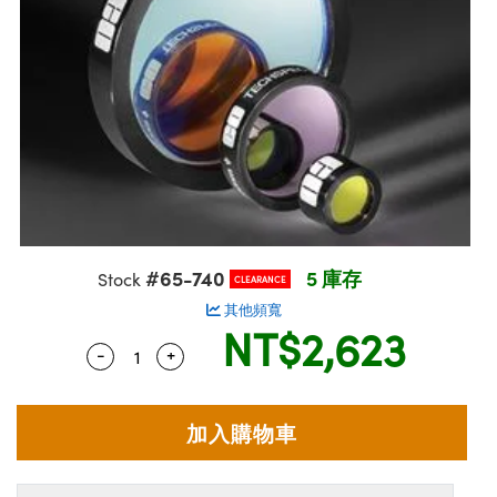
ssemblies | 光學組装
e Objectives | 反射物鏡
echnologies
llumination
nd Production
Test Targets
aphy | 影視製作和高級攝影
ng Cameras | IDS 相機
ig and Roughness Standards | 表
 儲存
msplitters | 雷射分光鏡
s
和粗糙度標準
 Test Targets
tical Components | SCHOTT 光
 Objectives
MR
Testing and Detection
Lens Accessories | 成像鏡頭配件
on Labs Cameras™ | Lucid Vision
 | 實驗室套件
croscopy | 雷射顯微鏡
mechanics
ent Tools | 量測工具
d Testing and Detection
y Cameras
rial Processing
e Lab and Production | 清倉實驗室
ety | 雷射防護
 Optics | 紅外線光學產品
and Isolators | 晶體和隔離器
用品
Cameras | Pixelink 相機
ptical Components | 主動光學元件
ed Lab and Production | 重新認證實
py Lighting |顯微鏡照明
oherence Tomography
ner
 | 磁性裝置
產線用品
cs | 光纖
arization | 雷射偏光片
as
g and Detection
opy Systems| 體視顯微鏡系統
nd Production
tics | 雷射光學
isms | 雷射稜鏡
as
py Filters | 顯微鏡濾光片
#65-740
5 庫存
Stock
CLEARANCE
 Optics | 超快光學
 Optics
ameras
Zoom Lenses | 變焦鏡頭模組
ng Development Systems
其他頻寬
NT$2,623
eam Sputtering) Coated Optics |
as
-
+
Quantity Selector
Use the plus and minus buttons to adjust 
py Targets | 顯微鏡標靶
hoto-Optical Company
子束濺鍍）鍍膜光學元件
 Cameras
and Stage Micrometers | 刻劃板或
e Optical Elements (DOE) | 繞射光
尺
cessories and Optomechanics |
py Mechanics | 顯微鏡用結構件
s