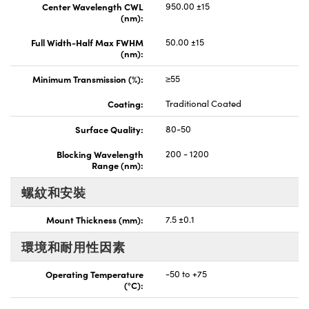
Center Wavelength CWL
950.00 ±15
(nm):
Full Width-Half Max FWHM
50.00 ±15
(nm):
Minimum Transmission (%):
≥55
Coating:
Traditional Coated
Surface Quality:
80-50
Blocking Wavelength
200 - 1200
Range (nm):
螺紋和安裝
Mount Thickness (mm):
7.5 ±0.1
環境和耐用性因素
Operating Temperature
-50 to +75
(°C):