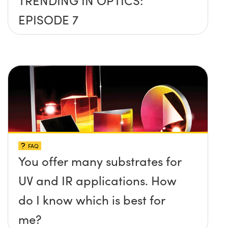
EPISODE 7
FAQ
You offer many substrates for
UV and IR applications. How
do I know which is best for
me?