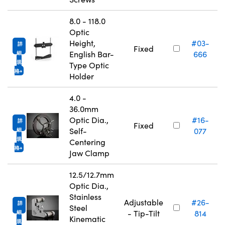
8.0 - 118.0
Optic
Height,
#03-
詳
Fixed
English Bar-
666
細
規
Type Optic
格
Holder
4.0 -
36.0mm
Optic Dia.,
#16-
詳
Fixed
Self-
077
細
規
Centering
格
Jaw Clamp
12.5/12.7mm
Optic Dia.,
Stainless
Adjustable
#26-
詳
Steel
- Tip-Tilt
814
細
Kinematic
規