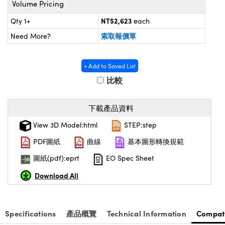
Volume Pricing
® Optical Components
ed Interface Cameras | 高速接口相
 | 目鏡
NT$2,623
Qty 1+
each
ion Labs™
索取報價單
Need More?
nses and Couplers | 中繼鏡或耦合鏡
ameras | 模擬相機
d Direct Microscopes | 袖珍顯微鏡
Cameras
+ Add to Saved List
顯微鏡
比較
Systems | 成像系統
ics
s | 放大鏡
下載產品資料
ras
scopy
View 3D Model:html
STEP:step
n Gratings™
PDF圖紙
曲線
基本圖形轉換規範
AX
圖紙(pdf):eprt
EO Spec Sheet
Download All
tical Components | SCHOTT 光
Specifications
產品概覽
Technical Information
Compat