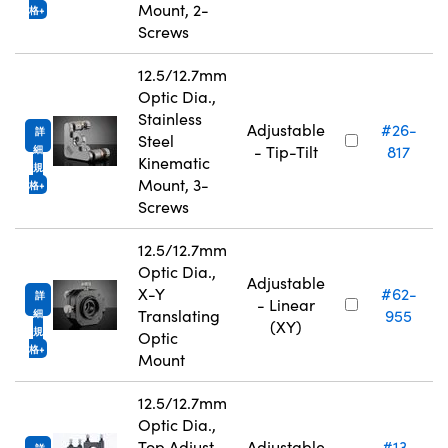
Mount, 2-
格
Screws
12.5/12.7mm
Optic Dia.,
Stainless
Adjustable
#26-
詳
Steel
- Tip-Tilt
817
細
Kinematic
規
Mount, 3-
格
Screws
12.5/12.7mm
Optic Dia.,
Adjustable
X-Y
#62-
詳
- Linear
Translating
955
細
(XY)
規
Optic
格
Mount
12.5/12.7mm
Optic Dia.,
Top Adjust
Adjustable
#13-
詳