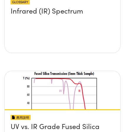
GLOSSARY
Infrared (IR) Spectrum
應用說明
UV vs. IR Grade Fused Silica