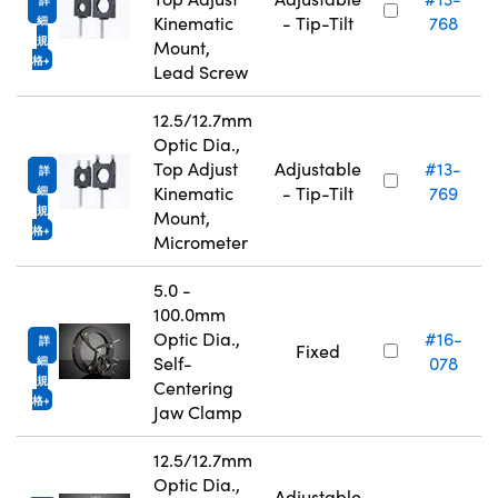
Kinematic
- Tip-Tilt
768
細
規
Mount,
格
Lead Screw
12.5/12.7mm
Optic Dia.,
Top Adjust
Adjustable
#13-
詳
Kinematic
- Tip-Tilt
769
細
規
Mount,
格
Micrometer
5.0 -
100.0mm
N
Optic Dia.,
#16-
詳
Fixed
Self-
078
細
規
Centering
格
Jaw Clamp
12.5/12.7mm
Optic Dia.,
Adjustable