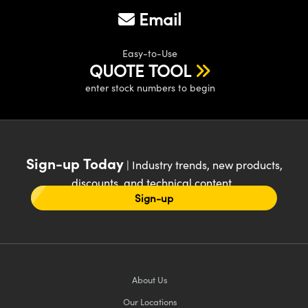
Email
Easy-to-Use
QUOTE TOOL
enter stock numbers to begin
Sign-up Today
| Industry trends, new products,
discounts, and technical content
Sign-up
About Us
Our Locations