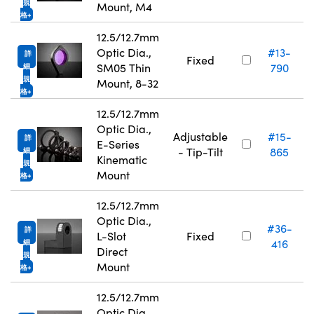
規
Mount, M4
格
12.5/12.7mm
Optic Dia.,
#13-
詳
Fixed
SM05 Thin
790
細
規
Mount, 8-32
格
12.5/12.7mm
Optic Dia.,
Adjustable
#15-
詳
E-Series
- Tip-Tilt
865
細
Kinematic
規
Mount
格
12.5/12.7mm
Optic Dia.,
#36-
詳
L-Slot
Fixed
416
細
Direct
規
Mount
格
12.5/12.7mm
Optic Dia.,