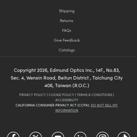
Shipping
Returns
FAQs
Give Feedback
Catalogs
Copyright
2026
, Edmund Optics Inc., 14F., No.83,
Sec. 4, Wenxin Road, Beitun District , Taichung City
406, Taiwan (R.O.C.)
PRIVACY POLICY
|
COOKIE POLICY
|
TERMS & CONDITIONS
|
ACCESSIBILITY
CALIFORNIA CONSUMER PRIVACY ACT (CCPA):
DO NOT SELL MY
INFORMATION