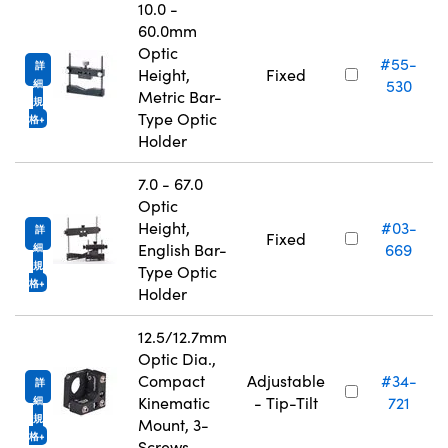
10.0 -
60.0mm
Optic
#55-
詳
Height,
Fixed
530
細
Metric Bar-
規
Type Optic
格
Holder
7.0 - 67.0
Optic
Height,
#03-
詳
Fixed
English Bar-
669
細
規
Type Optic
格
Holder
12.5/12.7mm
Optic Dia.,
Compact
Adjustable
#34-
詳
Kinematic
- Tip-Tilt
721
細
規
Mount, 3-
格
Screws