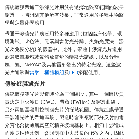
傳統鍍膜帶通干涉濾光片用於有選擇地狹窄範圍的波長
穿透，同時阻隔其他所有波長，非常適用於多種生物醫
學與定量化學應用。
帶通干涉濾光片廣泛用於多種應用 (包括臨床化學、環
境測試、比色法、元素與雷射光分離、火焰光度法、螢
光及免疫分析) 的儀器中。此外，帶通干涉濾光片還用
於選取電弧燈或氣體放電燈的離散光譜線，以及分離
氬、氪、Nd:YAG及其他雷射發出的特定光線。這些濾
光片通常與
雷射二極體模組
及
LED
搭配使用。
傳統鍍膜濾光片
傳統鍍膜濾光片製造時分為三個區段，其中一個區段負
責決定中央波長 (CWL)、帶寬 (FWHM) 及穿透曲線，
另外兩個區段則控制濾光片的攔截範圍。傳統鍍膜帶通
干涉濾光片的帶通區段，製造時會重複將部分反射的電
介質化合物薄層真空沉積在玻璃基材上。相消干涉造成
的波長拒絕比例，會限制在中央波長的 15% 之內，因此