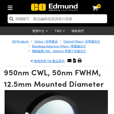
0
tics | 光學產品
ser Optics | 雷射光學
tomechanics | 光機組件
croscopy | 顯微鏡
sers | 雷射
aging Lenses | 成像鏡頭
meras | 相機
ts and Illumination | 照明
t Targets | 測試板
ting and Detection | 測試與監測
b and Production | 實驗室和生產
按應用選購
op By Brand
w Products | 新品專區
earance | 清倉品
ertified Products | 重新認證產
enses | 透鏡
rrors | 雷射反射鏡
tem | 鏡筒系統
tics® Objectives
urces | 雷射光源
al Length Lenses | 定焦鏡頭
ras
Vision Lighting | 機器視覺光源
n Test Targets | 解析度測試板
ng
C®
s
Laser Optics
聯絡我們
繁體中文
TWD
Metrology | 光學度量
leaning | 清潔用品
ied Optics | 重新認證光學產品
irrors | 反射鏡
nses | 雷射透鏡
Cage System | 光學籠式系統
Objectives | Mitutoyo 物鏡
surement and Electronics | 雷射
ic Lenses | 遠心鏡頭
thernet Cameras | Gigabit乙太網相
py Lighting |顯微鏡照明
n Test Targets | 畸變測試版
ing
on
 Optics
e Optics | 清倉光學產品
All Products
Optics | 光學產品
Optical Filters | 光學濾光片
子產品
Vision Solutions | 機器視覺方案
t Handling Tools | 零件夾持用品
ied Optomechanics | 重新認證光機
Bandpass Selection Filters | 帶通濾光片
and Diffusers | 窗鏡或擴散片
ndow | 雷射光窗鏡
 Optical Mounts | 台式光學安裝座
bjectives | Olympus 物鏡
s (S-Mount Lenses) | M12 鏡頭 (S
opy Lighting | 寬譜光源
lysis & Stage Micrometers | 圖像
ameras
®
mechanics
e Optomechanics | 清倉光機組件
傳統鍍膜 700 - 1650nm 帶通干涉濾光片
tics | 雷射光學
ras | FLIR 相機
臺測試板
surement and Electronics | 雷射
Tools | 通用工具
檢視所有 178 產品系列
ilters | 光學濾光片
ters | 雷射濾光片
 System | 臺式系統
ctives | Nikon 物鏡
urces | 雷射光源
copy | 光譜儀
scopy
子產品
ied Lasers | 重新認證雷射
plifiers
iable Magnification Lenses
alsa Cameras | Teledyne Dalsa
ray Level Test Targets | 色卡測試板
dhesives | 光學膠
950nm CWL, 50nm FWHM,
tion Optics | 偏振光學元件
 Optics | 超快光學
ables and Breadboards | 光學平臺
ctives | ZEISS 物鏡
ht Sources | 其他光源
onal Imaging
ng Lenses
e Microscopy | 清倉顯微鏡
 | 探測器
ied Microscopy | 重新認證顯微鏡
ety | 雷射防護
pe Objectives | 顯微鏡物鏡
ets | USAF 測試版
ackened Products | Acktar 黑色吸
12.5mm Mounted Diameter
ters | 分光鏡
擴束器
 Upright Microscopes
ion Accessories | 光源配件
 Imaging
ras
e Imaging Lenses | 清倉成像鏡頭
Lumenera Microscopy Cameras
s | 放大器
ied Imaging Lenses | 重新認證成像鏡
d Stages | 電動平臺
echanics | 雷射用光機模組
ses
ings
稜鏡
tical Assemblies | 雷射光學元件組
orrected Objectives
nation
cal Imaging
nation
e Cameras | 清倉相機
ion Cameras | Allied Vision 相機
ers | 光度計
Material | 暗室器材
tages and Slides | 平臺和滑塊
essories | 雷射配件
d Lenses for Harsh Environments
| 刻劃板
ied Cameras | 重新認證相機
on Gratings | 繞射光柵
njugate Objectives | 有限共軛物鏡
on Microscopy
g and Detection
 Illumination | 清倉照明
meras | Basler 相機
copy | 光譜儀
and Accessories | UV固化設備
am Shaping | 雷射光束整形
d Apertures | 光圈類
Production | 實驗室和生產線
oduction and Advanced
ed Illumination | 重新認證照明