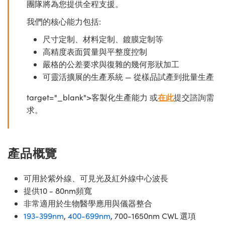
團隊將為您提供全程支援。
我們的核心能力包括:
尺寸定制、材料定制、鍍膜定制等
高精度表面質量與平整度控制
嚴格的公差要求與復雜的幾何形狀加工
可靈活擴展的生產系統 — 從樣品試產到批量生產
target="_blank">客製化生產能力 或
在此
提交諮詢需
求。
產品概覽
可用於紫外線、可見光及紅外線中心波長
提供10 - 80nm頻寬
非常適用於生物醫學應用與儀器整合
193-399nm
,
400-699nm
, 700-1650nm CWL 選項