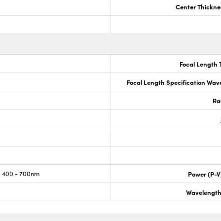
Center Thickne
Focal Length 
Focal Length Specification Wav
Ra
 400 - 700nm
Power (P-V
Wavelength