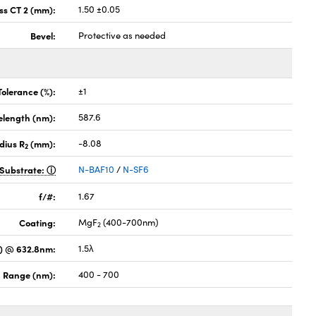
ss CT 2 (mm):
1.50 ±0.05
Bevel:
Protective as needed
Tolerance (%):
±1
elength (nm):
587.6
dius R
(mm):
-8.08
2
Substrate:
N-BAF10
/
N-SF6
f/#:
1.67
Coating:
MgF
(400-700nm)
2
) @ 632.8nm:
1.5λ
 Range (nm):
400 - 700