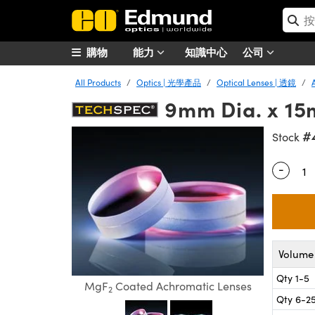
購物
能力
知識中心
公司
All Products
Optics | 光學產品
Optical Lenses | 透鏡
9mm Dia. x 15
#
Stock
-
Quantity
Volume 
Qty 1-5
MgF
Coated Achromatic Lenses
2
Qty 6-2