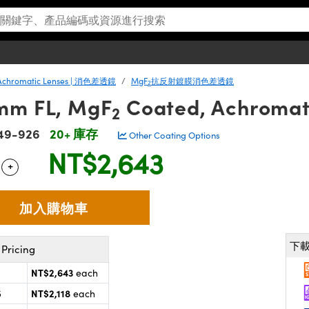
Achromatic Lenses | 消色差透鏡
MgF
抗反射鍍膜消色差透鏡
2
mm FL, MgF
Coated, Achromati
2
49-926
20+ 庫存
Other Coating Options
NT$2,643
+
 Selector
Use the plus and minus buttons to adjust the quantity.
下
Pricing
NT$2,643
each
NT$2,118
5
each