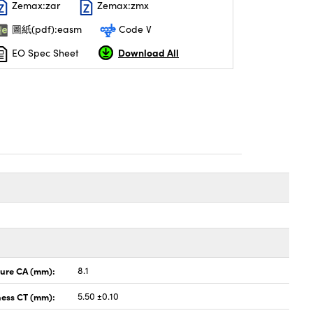
Zemax:zar
Zemax:zmx
圖紙(pdf):easm
Code V
Download All
EO Spec Sheet
ture CA (mm):
8.1
ness CT (mm):
5.50 ±0.10