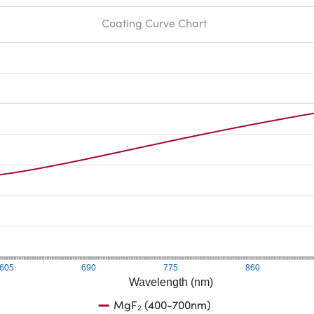
Coating Curve Chart
605
690
775
860
Wavelength (nm)
MgF₂ (400-700nm)