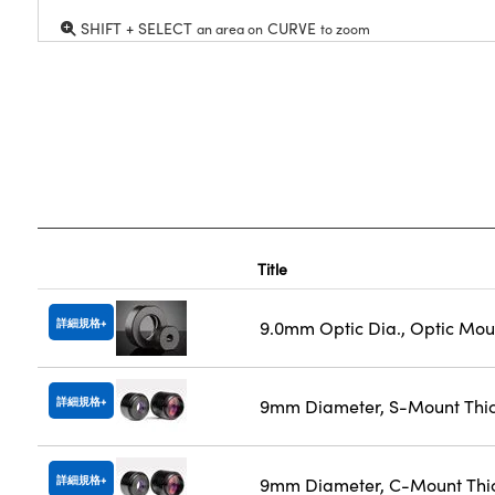
SHIFT + SELECT
CURVE
an area on
to zoom
Title
詳細規格
9.0mm Optic Dia., Optic Mou
詳細規格
9mm Diameter, S-Mount Thic
詳細規格
9mm Diameter, C-Mount Thi