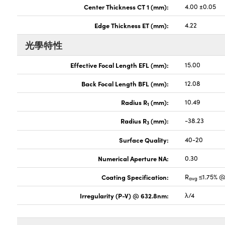
Center Thickness CT 1 (mm):
4.00 ±0.05
Edge Thickness ET (mm):
4.22
光學特性
Effective Focal Length EFL (mm):
15.00
Back Focal Length BFL (mm):
12.08
Radius R
(mm):
10.49
1
Radius R
(mm):
-38.23
3
Surface Quality:
40-20
Numerical Aperture NA:
0.30
Coating Specification:
R
≤1.75% @
avg
Irregularity (P-V) @ 632.8nm:
λ/4