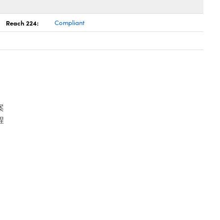
Reach 224:
Compliant
案
程