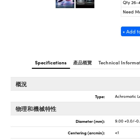
Qty 26-
Need M
+ Add t
Specifications
產品概覽
Technical Informa
概況
Type:
Achromatic L
物理和機械特性
Diameter (mm):
9.00 +0.0/-0
Centering (arcmin):
<1