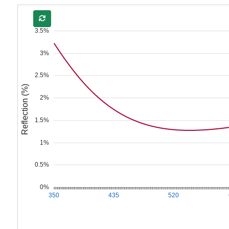
3.5%
3%
2.5%
Reflection (%)
2%
1.5%
1%
0.5%
0%
350
435
520