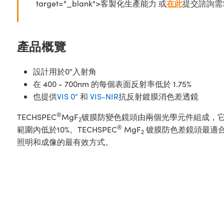
target="_blank">客製化生產能力 或
在此
提交諮詢需
產品概覽
設計用於0°入射角
在 400 - 700nm 的每個表面反射率低於 1.75%
也提供
VIS 0°
和
VIS-NIR
抗反射鍍膜消色差透鏡
®
TECHSPEC
MgF
镀膜防變色鏡頭由兩個光學元件組成，它
2
®
範圍內低於10%。TECHSPEC
MgF
镀膜防色差鏡頭最適合
2
照明和成像的最有效方式。