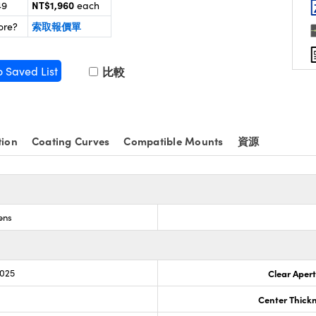
NT$1,960
49
each
索取報價單
ore?
o Saved List
比較
tion
Coating Curves
Compatible Mounts
資源
ens
.025
Clear Aper
Center Thick