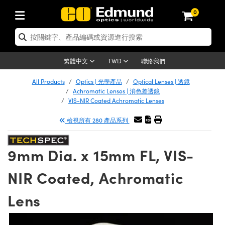
0
tics | 光學產品
er Optics | 雷射光學
tomechanics | 光機組件
croscopy | 顯微鏡
ers | 雷射
ging Lenses | 成像鏡頭
meras | 相機
ts and Illumination | 照明
t Targets | 測試板
ting and Detection | 測試與監測
 and Production | 實驗室和生產
按應用選購
p By Brand
w Products | 新品專區
earance | 清倉品
ertified Products | 重新認證產品
nses | 透鏡
rrors | 雷射反射鏡
tem | 鏡筒系統
tics® Objectives
rces | 雷射光源
al Length Lenses | 定焦鏡頭
as
ision Lighting | 機器視覺光源
n Test Targets | 解析度測試板
g
®
s
Laser Optics
聯絡我們
繁體中文
TWD
etrology | 光學度量
leaning | 清潔用品
ied Optics | 重新認證光學產品
irrors | 反射鏡
ses | 雷射透鏡
Cage System | 光學籠式系統
bjectives | Mitutoyo 物鏡
surement and Electronics | 雷射量
ic Lenses | 遠心鏡頭
thernet Cameras | Gigabit乙太網相
py Lighting |顯微鏡照明
n Test Targets | 畸變測試版
ing
n
Optics
e Optics | 清倉光學產品
All Products
Optics | 光學產品
Optical Lenses | 透鏡
品
ision Solutions | 機器視覺方案
t Handling Tools | 零件夾持用品
ied Optomechanics | 重新認證光機組
Achromatic Lenses | 消色差透鏡
and Diffusers | 窗鏡或擴散片
ndow | 雷射光窗鏡
 Optical Mounts | 台式光學安裝座
bjectives | Olympus 物鏡
 (S-Mount Lenses) | M12 鏡頭 (S 接
opy Lighting | 寬譜光源
lysis & Stage Micrometers | 圖像分
ameras
echanics
e Optomechanics | 清倉光機組件
VIS-NIR Coated Achromatic Lenses
ics | 雷射光學
as | FLIR 相機
試板
surement and Electronics | 雷射量
ools | 通用工具
檢視所有 280 產品系列
ilters | 光學濾光片
ters | 雷射濾光片
 System | 臺式系統
ctives | Nikon 物鏡
rces | 雷射光源
opy | 光譜儀
scopy
品
ed Lasers | 重新認證雷射
lifiers
iable Magnification Lenses
alsa Cameras | Teledyne Dalsa 相
ray Level Test Targets | 色卡測試板
dhesives | 光學膠
ion Optics | 偏振光學元件
 Optics | 超快光學
ables and Breadboards | 光學平臺和
ctives | ZEISS 物鏡
ht Sources | 其他光源
onal Imaging
ng Lenses
e Microscopy | 清倉顯微鏡
 | 探測器
ied Microscopy | 重新認證顯微鏡
9mm Dia. x 15mm FL, VIS-
ety | 雷射防護
e Objectives | 顯微鏡物鏡
ets | USAF 測試版
ackened Products | Acktar 黑色吸光
ters | 分光鏡
束器
 Upright Microscopes
ion Accessories | 光源配件
Imaging
ras
e Imaging Lenses | 清倉成像鏡頭
Lumenera Microscopy Cameras
s | 放大器
ed Imaging Lenses | 重新認證成像鏡
NIR Coated, Achromatic
 Stages | 電動平臺
chanics | 雷射用光機模組
ses
ings
稜鏡
tical Assemblies | 雷射光學元件組装
rrected Objectives
nation
al Imaging
nation
e Cameras | 清倉相機
on Cameras | Allied Vision 相機
ers | 光度計
Material | 暗室器材
Lens
ages and Slides | 平臺和滑塊
essories | 雷射配件
 Lenses for Harsh Environments
| 刻劃板
ied Cameras | 重新認證相機
on Gratings | 繞射光柵
am Shaping | 雷射光束整形
njugate Objectives | 有限共軛物鏡
on Microscopy
g and Detection
 Illumination | 清倉照明
eras | Basler 相機
opy | 光譜儀
and Accessories | UV固化設備
 Apertures | 光圈類
Production | 實驗室和生產線
oduction and Advanced
ed Illumination | 重新認證照明