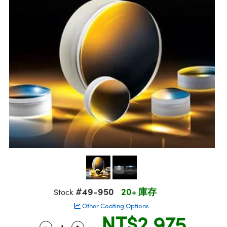
ssemblies | 光學組装
msplitters | 雷射分光鏡
e Objectives | 反射物鏡
echnologies
llumination
nd Production
Test Targets
aphy | 影視製作和高級攝影
ng Cameras | IDS 相機
ig and Roughness Standards | 表面
 儲存
s
糙度標準
 Test Targets
tical Components | SCHOTT 光學
croscopy | 雷射顯微鏡
 Objectives
R
Testing and Detection
ens Accessories | 成像鏡頭配件
on Labs Cameras™ | Lucid Vision
 | 實驗室套件
echanics
ent Tools | 量測工具
 Testing and Detection
and Isolators | 晶體和隔離器
y Cameras
rial Processing
 Lab and Production | 清倉實驗室
ety | 雷射防護
 Optics | 紅外線光學產品
品
Cameras | Pixelink 相機
ptical Components | 主動光學元件
ed Lab and Production | 重新認證實
arization | 雷射偏光片
py Lighting |顯微鏡照明
oherence Tomography
ner
| 磁性裝置
線用品
cs | 光纖
s
g and Detection
sms | 雷射稜鏡
py Systems| 體視顯微鏡系統
nd Production
ics | 雷射光學
s
Optics
y Filters | 顯微鏡濾光片
 Optics | 超快光學
ameras
Zoom Lenses | 變焦鏡頭模組
ng Development Systems
eam Sputtering) Coated Optics |
as
py Targets | 顯微鏡標靶
hoto-Optical Company
子束濺鍍）鍍膜光學元件
 Cameras
and Stage Micrometers | 刻劃板或鏡
e Optical Elements (DOE) | 繞射光學
#49-950
20+ 庫存
Stock
cessories and Optomechanics | 相
Other Coating Options
NT$2,975
py Mechanics | 顯微鏡用結構件
s
-
+
Quantity Selector
Use the plus and minus buttons to adjust 