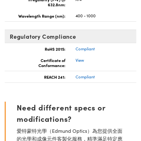
632.8nm:
Wavelength Range (nm):
400 - 1000
Regulatory Compliance
RoHS 2015:
Compliant
Certificate of
View
Conformance:
REACH 241:
Compliant
Need different specs or
modifications?
愛特蒙特光學（Edmund Optics）為您提供全面
的光學和成像元件客製化服務，精準滿足特定應