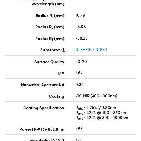
Wavelength (nm):
Radius R
(mm):
10.49
1
Radius R
(mm):
-8.08
2
Radius R
(mm):
-38.23
3
Substrate:
N-BAF10
/
N-SF6
Surface Quality:
40-20
f/#:
1.67
Numerical Aperture NA:
0.30
Coating:
VIS-NIR (400-1000nm)
Coating Specification:
R
≤0.25% @ 880nm
abs
R
≤1.25% @ 400 - 870nm
avg
R
≤1.25% @ 890 - 1000nm
avg
Power (P-V) @ 632.8nm:
1.5λ
Irregularity (P-V) @
λ/4