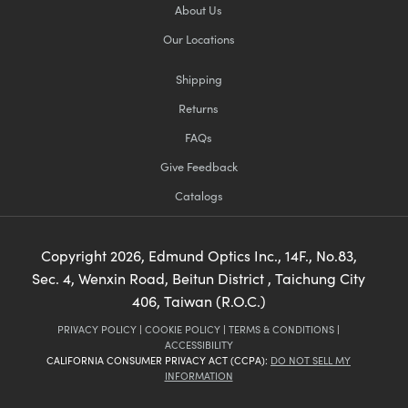
About Us
Our Locations
Shipping
Returns
FAQs
Give Feedback
Catalogs
Copyright
2026
, Edmund Optics Inc., 14F., No.83,
Sec. 4, Wenxin Road, Beitun District , Taichung City
406, Taiwan (R.O.C.)
PRIVACY POLICY
|
COOKIE POLICY
|
TERMS & CONDITIONS
|
ACCESSIBILITY
CALIFORNIA CONSUMER PRIVACY ACT (CCPA):
DO NOT SELL MY
INFORMATION