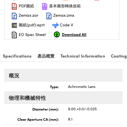
PDF圖紙
基本圖形轉換規範
nnovations (UFI)
Zemax:zar
Zemax:zmx
圖紙(pdf):eprt
Code V
Download All
EO Spec Sheet
Specifications
產品概覽
Technical Information
Coating
概況
Type:
Achromatic Lens
物理和機械特性
Diameter (mm):
9.00 +0.0/-0.025
Clear Aperture CA (mm):
8.1