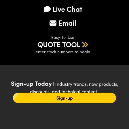
Live Chat
Email
Easy-to-Use
QUOTE TOOL
enter stock numbers to begin
Sign-up Today
| Industry trends, new products,
discounts, and technical content
Sign-up