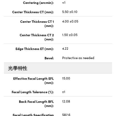
Centering (arcmin):
<1
Center Thickness CT (mm):
5.50 ±0.10
Center Thickness CT 1
4.00 ±0.05
(mm):
Center Thickness CT 2
1.50 ±0.05
(mm):
Edge Thickness ET (mm):
4.22
Bevel:
Protective as needed
光學特性
Effective Focal Length EFL
15.00
(mm):
Focal Length Tolerance (%):
±1
Back Focal Length BFL
12.08
(mm):
Focal Length Specification
587.6