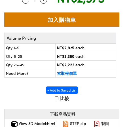
® Optical Components
d Interface Cameras | 高速接口相
 | 目鏡
on Labs™
nses and Couplers | 中繼鏡或耦合鏡
ameras | 模擬相機
d Direct Microscopes | 袖珍顯微鏡
ameras
Volume Pricing
微鏡
NT$2,975
Qty 1-5
each
Systems | 成像系統
ics
s | 放大鏡
NT$2,380
Qty 6-25
each
ras
NT$2,223
Qty 26-49
each
scopy
索取報價單
Need More?
n Gratings™
AX
+ Add to Saved List
比較
tical Components | SCHOTT 光學
下載產品資料
View 3D Model:html
STEP:stp
製圖