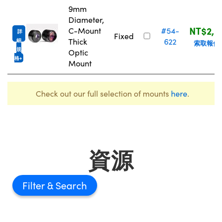
9mm
Diameter,
NT$2,0
C-Mount
#54-
詳
Fixed
Thick
622
細
索取報價
規
Optic
格
Mount
Check out our full selection of mounts
here
.
資源
Filter