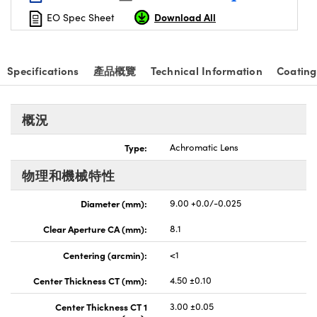
nnovations (UFI)
Download All
EO Spec Sheet
Specifications
產品概覽
Technical Information
Coating
概況
Type:
Achromatic Lens
物理和機械特性
Diameter (mm):
9.00 +0.0/-0.025
Clear Aperture CA (mm):
8.1
Centering (arcmin):
<1
Center Thickness CT (mm):
4.50 ±0.10
Center Thickness CT 1
3.00 ±0.05