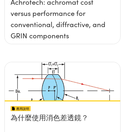
Achrotech: achromat cost
versus performance for
conventional, diffractive, and
GRIN components
應用說明
為什麼使用消色差透鏡？