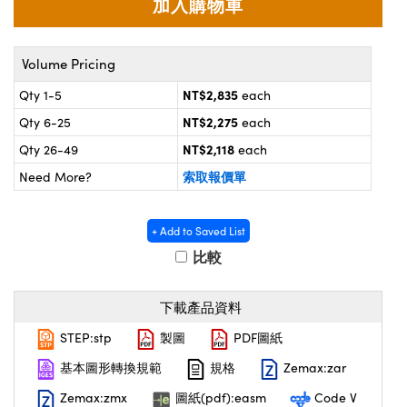
® Optical Components
d Interface Cameras | 高速接口相
 | 目鏡
on Labs™
Volume Pricing
nses and Couplers | 中繼鏡或耦合鏡
ameras | 模擬相機
NT$2,835
Qty 1-5
each
d Direct Microscopes | 袖珍顯微鏡
ameras
NT$2,275
Qty 6-25
each
微鏡
NT$2,118
Qty 26-49
each
Systems | 成像系統
ics
s | 放大鏡
索取報價單
Need More?
ras
scopy
+ Add to Saved List
n Gratings™
比較
AX
下載產品資料
tical Components | SCHOTT 光學
STEP:stp
製圖
PDF圖紙
基本圖形轉換規範
規格
Zemax:zar
Zemax:zmx
圖紙(pdf):easm
Code V