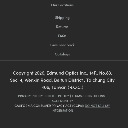
Our Locations
Shipping
Returns
FAQs
Give Feedback
Catalogs
Copyright
2026
, Edmund Optics Inc., 14F., No.83,
Sec. 4, Wenxin Road, Beitun District , Taichung City
406, Taiwan (R.O.C.)
PRIVACY POLICY
|
COOKIE POLICY
|
TERMS & CONDITIONS
|
ACCESSIBILITY
CALIFORNIA CONSUMER PRIVACY ACT (CCPA):
DO NOT SELL MY
INFORMATION