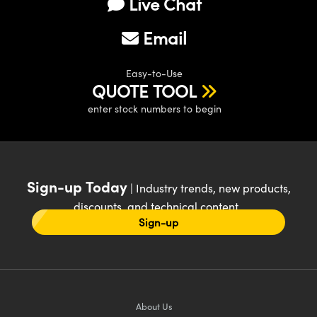
Live Chat
Email
Easy-to-Use
QUOTE TOOL
enter stock numbers to begin
Sign-up Today
| Industry trends, new products,
discounts, and technical content
Sign-up
About Us