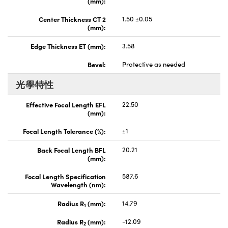
(mm):
Center Thickness CT 2
1.50 ±0.05
(mm):
Edge Thickness ET (mm):
3.58
Bevel:
Protective as needed
光學特性
Effective Focal Length EFL
22.50
(mm):
Focal Length Tolerance (%):
±1
Back Focal Length BFL
20.21
(mm):
Focal Length Specification
587.6
Wavelength (nm):
Radius R
(mm):
14.79
1
Radius R
(mm):
-12.09
2