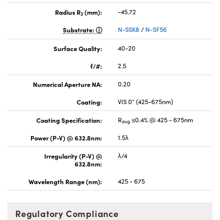
Radius R
(mm):
-45.72
3
Substrate:
N-SSK8
/
N-SF56
Surface Quality:
40-20
f/#:
2.5
Numerical Aperture NA:
0.20
Coating:
VIS 0° (425-675nm)
Coating Specification:
R
≤0.4% @ 425 - 675nm
avg
Power (P-V) @ 632.8nm:
1.5λ
Irregularity (P-V) @
λ/4
632.8nm:
Wavelength Range (nm):
425 - 675
Regulatory Compliance