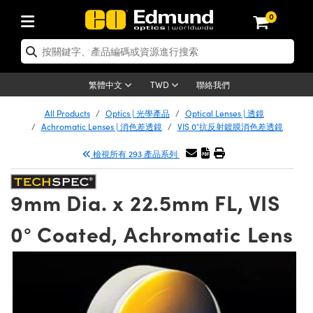
0
tics | 光學產品
er Optics | 雷射光學
tomechanics | 光機組件
croscopy | 顯微鏡
ers | 雷射
ging Lenses | 成像鏡頭
meras | 相機
ts and Illumination | 照明
t Targets | 測試板
ting and Detection | 測試與監測
 and Production | 實驗室和生產
按應用選購
p By Brand
w Products | 新品專區
earance | 清倉品
ertified Products | 重新認證產品
nses | 透鏡
rrors | 雷射反射鏡
tem | 鏡筒系統
tics® Objectives
rces | 雷射光源
al Length Lenses | 定焦鏡頭
as
ision Lighting | 機器視覺光源
n Test Targets | 解析度測試板
g
®
s
Laser Optics
聯絡我們
繁體中文
TWD
etrology | 光學度量
leaning | 清潔用品
ied Optics | 重新認證光學產品
irrors | 反射鏡
ses | 雷射透鏡
Cage System | 光學籠式系統
bjectives | Mitutoyo 物鏡
surement and Electronics | 雷射量
ic Lenses | 遠心鏡頭
thernet Cameras | Gigabit乙太網相
py Lighting |顯微鏡照明
n Test Targets | 畸變測試版
ing
n
Optics
e Optics | 清倉光學產品
All Products
Optics | 光學產品
Optical Lenses | 透鏡
品
ision Solutions | 機器視覺方案
t Handling Tools | 零件夾持用品
ied Optomechanics | 重新認證光機組
Achromatic Lenses | 消色差透鏡
VIS 0°抗反射鍍膜消色差透鏡
and Diffusers | 窗鏡或擴散片
ndow | 雷射光窗鏡
 Optical Mounts | 台式光學安裝座
bjectives | Olympus 物鏡
 (S-Mount Lenses) | M12 鏡頭 (S 接
opy Lighting | 寬譜光源
lysis & Stage Micrometers | 圖像分
ameras
echanics
e Optomechanics | 清倉光機組件
檢視所有 293 產品系列
ics | 雷射光學
as | FLIR 相機
試板
surement and Electronics | 雷射量
ools | 通用工具
ilters | 光學濾光片
ters | 雷射濾光片
 System | 臺式系統
ctives | Nikon 物鏡
rces | 雷射光源
opy | 光譜儀
scopy
品
ed Lasers | 重新認證雷射
lifiers
iable Magnification Lenses
alsa Cameras | Teledyne Dalsa 相
ray Level Test Targets | 色卡測試板
dhesives | 光學膠
9mm Dia. x 22.5mm FL, VIS
ion Optics | 偏振光學元件
 Optics | 超快光學
ables and Breadboards | 光學平臺和
ctives | ZEISS 物鏡
ht Sources | 其他光源
onal Imaging
ng Lenses
e Microscopy | 清倉顯微鏡
 | 探測器
ied Microscopy | 重新認證顯微鏡
ety | 雷射防護
e Objectives | 顯微鏡物鏡
ets | USAF 測試版
ackened Products | Acktar 黑色吸光
0° Coated, Achromatic Lens
ters | 分光鏡
束器
 Upright Microscopes
ion Accessories | 光源配件
Imaging
ras
e Imaging Lenses | 清倉成像鏡頭
Lumenera Microscopy Cameras
s | 放大器
ed Imaging Lenses | 重新認證成像鏡
 Stages | 電動平臺
chanics | 雷射用光機模組
ses
ings
稜鏡
tical Assemblies | 雷射光學元件組装
rrected Objectives
nation
al Imaging
nation
e Cameras | 清倉相機
on Cameras | Allied Vision 相機
ers | 光度計
Material | 暗室器材
ages and Slides | 平臺和滑塊
essories | 雷射配件
 Lenses for Harsh Environments
| 刻劃板
ied Cameras | 重新認證相機
on Gratings | 繞射光柵
am Shaping | 雷射光束整形
njugate Objectives | 有限共軛物鏡
on Microscopy
g and Detection
 Illumination | 清倉照明
eras | Basler 相機
opy | 光譜儀
and Accessories | UV固化設備
 Apertures | 光圈類
Production | 實驗室和生產線
oduction and Advanced
ed Illumination | 重新認證照明