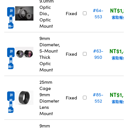
9.0mm
Optic
NT$1,1
#64-
詳
Dia.,
Fixed
553
細
索取報價
Optic
規
Mount
格
9mm
Diameter,
NT$1,4
S-Mount
#63-
詳
Fixed
Thick
950
細
索取報價
規
Optic
格
Mount
25mm
Cage
NT$1,6
9mm
#85-
詳
Fixed
Diameter
552
細
索取報價
規
Lens
格
Mount
9mm