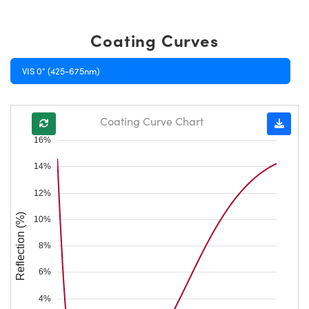
Coating Curves
VIS 0° (425-675nm)
Coating Curve Chart
16%
14%
12%
Reflection (%)
10%
8%
6%
4%