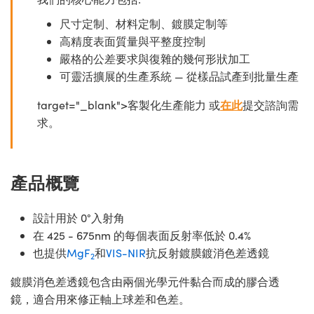
尺寸定制、材料定制、鍍膜定制等
高精度表面質量與平整度控制
嚴格的公差要求與復雜的幾何形狀加工
可靈活擴展的生產系統 — 從樣品試產到批量生產
target="_blank">客製化生產能力 或
在此
提交諮詢需
求。
產品概覽
設計用於 0°入射角
在 425 - 675nm 的每個表面反射率低於 0.4%
也提供
MgF
和
VIS-NIR
抗反射鍍膜鍍消色差透鏡
2
鍍膜消色差透鏡包含由兩個光學元件黏合而成的膠合透
鏡，適合用來修正軸上球差和色差。