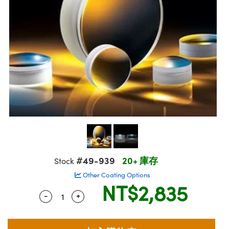
ssemblies | 光學組装
msplitters | 雷射分光鏡
e Objectives | 反射物鏡
echnologies
llumination
nd Production
Test Targets
aphy | 影視製作和高級攝影
ng Cameras | IDS 相機
ig and Roughness Standards | 表面
 儲存
s
糙度標準
 Test Targets
tical Components | SCHOTT 光學
croscopy | 雷射顯微鏡
 Objectives
R
Testing and Detection
ens Accessories | 成像鏡頭配件
on Labs Cameras™ | Lucid Vision
 | 實驗室套件
echanics
ent Tools | 量測工具
 Testing and Detection
and Isolators | 晶體和隔離器
y Cameras
rial Processing
 Lab and Production | 清倉實驗室
ety | 雷射防護
 Optics | 紅外線光學產品
品
Cameras | Pixelink 相機
ptical Components | 主動光學元件
ed Lab and Production | 重新認證實
arization | 雷射偏光片
py Lighting |顯微鏡照明
oherence Tomography
ner
| 磁性裝置
線用品
cs | 光纖
s
g and Detection
sms | 雷射稜鏡
py Systems| 體視顯微鏡系統
nd Production
ics | 雷射光學
s
Optics
y Filters | 顯微鏡濾光片
 Optics | 超快光學
ameras
Zoom Lenses | 變焦鏡頭模組
ng Development Systems
eam Sputtering) Coated Optics |
as
#49-939
20+ 庫存
Stock
py Targets | 顯微鏡標靶
hoto-Optical Company
子束濺鍍）鍍膜光學元件
Other Coating Options
 Cameras
NT$2,835
and Stage Micrometers | 刻劃板或鏡
e Optical Elements (DOE) | 繞射光學
-
+
Quantity Selector
Use the plus and minus buttons to adjust 
cessories and Optomechanics | 相
py Mechanics | 顯微鏡用結構件
s