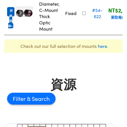
Diameter,
NT$2,0
C-Mount
#54-
詳
Fixed
Thick
622
細
索取報價
規
Optic
格
Mount
Check out our full selection of mounts
here
.
資源
Filter