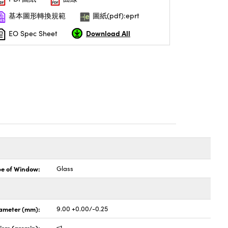
基本圖形轉換規範
圖紙(pdf):eprt
Download All
EO Spec Sheet
pe of Window:
Glass
ameter (mm):
9.00 +0.00/-0.25
lism (arcmin):
≤1