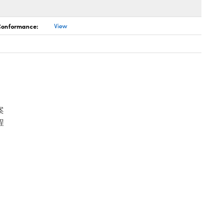
 Conformance:
View
案
程