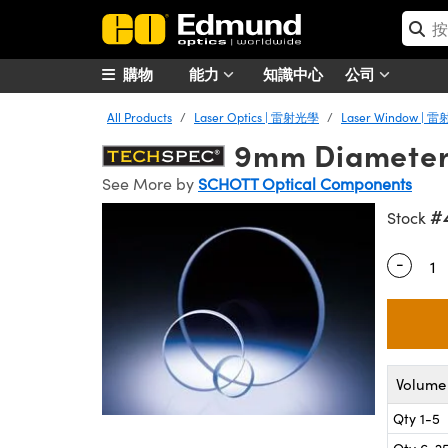
購物
能力
知識中心
公司
All Products
Laser Optics | 雷射光學
Laser Window |
9mm Diameter,
See More by
SCHOTT Optical Components
#
Stock
-
Quantity
Volume 
Qty 1-5