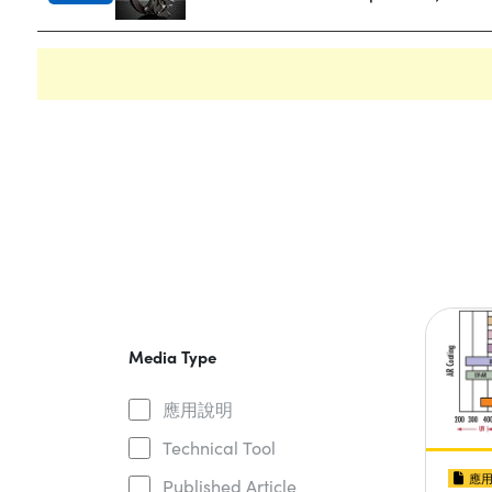
Media Type
應用說明
Technical Tool
應
Published Article