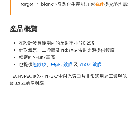
target="_blank">客製化生產能力 或
在此
提交諮詢需
產品概覽
在設計波長範圍內的反射率小於0.25%
針對氦氖、二極體及 Nd:YAG 雷射光源提供鍍膜
精密的N-BK7基底
也提供
無鍍膜
、
MgF
鍍膜
及
VIS 0° 鍍膜
2
TECHSPEC® λ/4 N-BK7雷射光窗口片非常適
於0.25%的反射率。