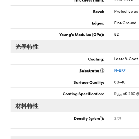
Bevel:
Protective a
Edges:
Fine Ground
Young's Modulus (GPa):
82
光學特性
Coating:
Laser V-Coat
Substrate:
N-BK7
Surface Quality:
60-40
Coating Specification:
R
<0.25% 
abs
材料特性
3
Density (g/cm
):
2.51