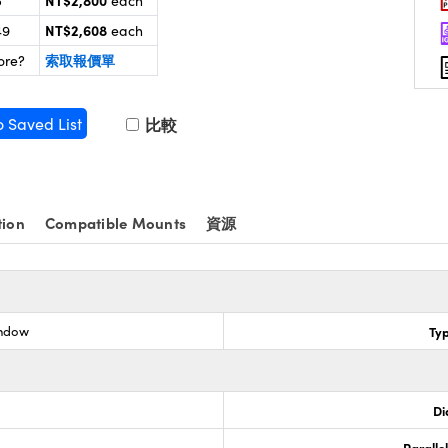
NT$2,800
5
each
NT$2,608
49
each
索取報價單
ore?
o Saved List
比較
tion
Compatible Mounts
資源
indow
Ty
Di
Paralle