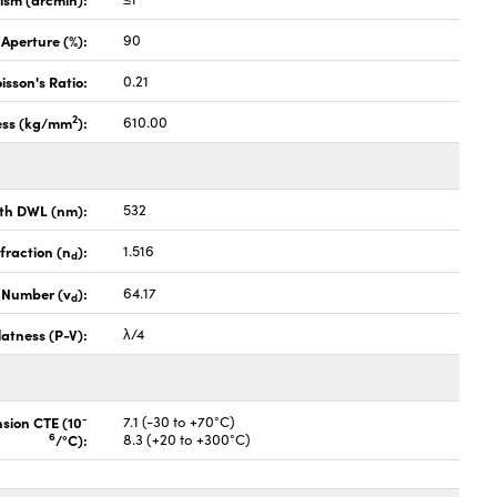
 Aperture (%):
90
isson's Ratio:
0.21
2
ess (kg/mm
):
610.00
th DWL (nm):
532
fraction (n
):
1.516
d
 Number (v
):
64.17
d
latness (P-V):
λ/4
-
nsion CTE (10
7.1 (-30 to +70°C)
6
/°C):
8.3 (+20 to +300°C)