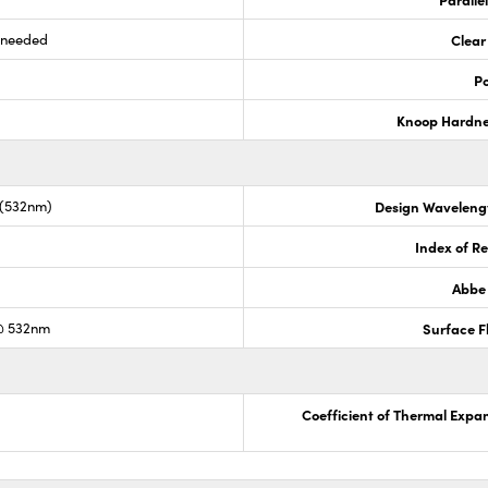
s needed
Clear
Po
Knoop Hardn
 (532nm)
Design Waveleng
Index of Re
Abbe
@ 532nm
Surface F
Coefficient of Thermal Expa