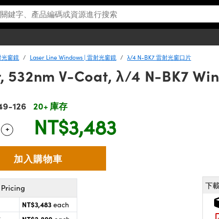
 雷射光窗鏡
Laser Line Windows | 雷射光窗鏡
λ/4 N-BK7 雷射光窗口片
 532nm V-Coat, λ/4 N-BK7 Wi
49-126
20+ 庫存
NT$3,483
+
 Selector
Use the plus and minus buttons to adjust the quantity.
下
Pricing
NT$3,483
each