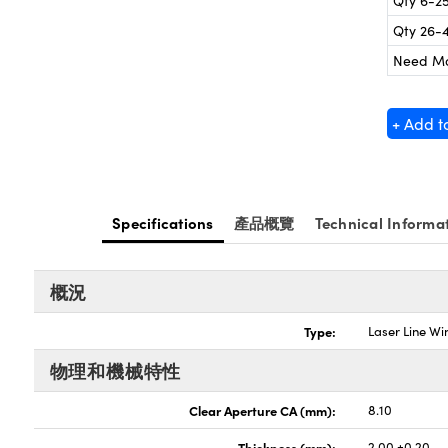
Qty 6-2
Qty 26-
Need M
+ Add t
Specifications
產品概覽
Technical Informa
概況
Type:
Laser Line W
物理和機械特性
Clear Aperture CA (mm):
8.10
Thickness (mm):
2.00 ±0.20