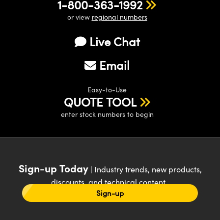
1-800-363-1992
or view
regional numbers
Live Chat
Email
Easy-to-Use
QUOTE TOOL
enter stock numbers to begin
Sign-up Today
| Industry trends, new products,
discounts, and technical content
Sign-up