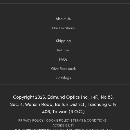
About Us
Our Locations
Shipping
Returns
FAQs
Give Feedback
Catalogs
Copyright
2026
, Edmund Optics Inc., 14F., No.83,
Sec. 4, Wenxin Road, Beitun District , Taichung City
406, Taiwan (R.O.C.)
PRIVACY POLICY
|
COOKIE POLICY
|
TERMS & CONDITIONS
|
ACCESSIBILITY