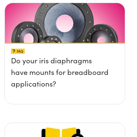
surface?
FAQ
Do your iris diaphragms
have mounts for breadboard
applications?