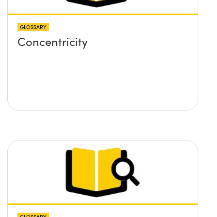
GLOSSARY
Concentricity
GLOSSARY