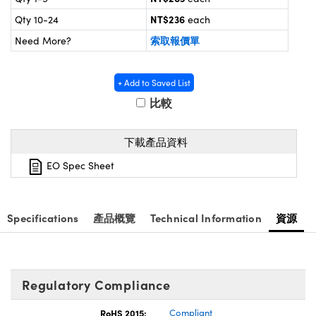
® Optical Components
ed Interface Cameras | 高速接口相
NT$236
Qty 10-24
each
 | 目鏡
ion Labs™
索取報價單
Need More?
nses and Couplers | 中繼鏡或耦合鏡
ameras | 模擬相機
+ Add to Saved List
d Direct Microscopes | 袖珍顯微鏡
Cameras
顯微鏡
比較
Systems | 成像系統
ics
s | 放大鏡
下載產品資料
ras
scopy
EO Spec Sheet
n Gratings™
Specifications
產品概覽
Technical Information
資源
AX
tical Components | SCHOTT 光
Regulatory Compliance
RoHS 2015:
Compliant