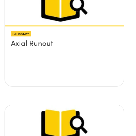
GLOSSARY
Axial Runout