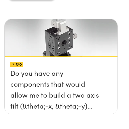
FAQ
Do you have any
components that would
allow me to build a two axis
tilt (&theta;-x, &theta;-y)
platform without any screws
protruding up above the