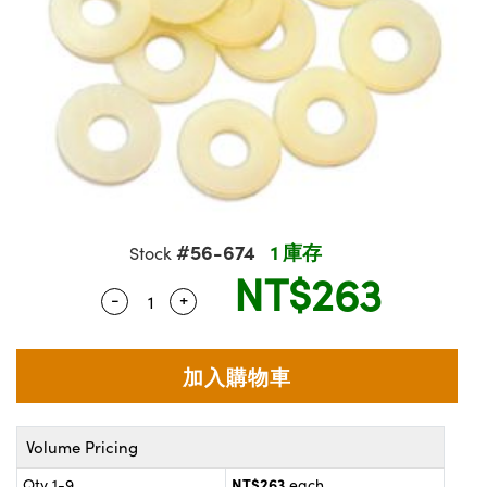
ssemblies | 光學組装
e Objectives | 反射物鏡
echnologies
llumination
nd Production
Test Targets
aphy | 影視製作和高級攝影
ng Cameras | IDS 相機
ig and Roughness Standards | 表
 儲存
msplitters | 雷射分光鏡
s
和粗糙度標準
 Test Targets
tical Components | SCHOTT 光
 Objectives
MR
Testing and Detection
Lens Accessories | 成像鏡頭配件
on Labs Cameras™ | Lucid Vision
 | 實驗室套件
croscopy | 雷射顯微鏡
mechanics
ent Tools | 量測工具
d Testing and Detection
y Cameras
rial Processing
e Lab and Production | 清倉實驗室
ety | 雷射防護
 Optics | 紅外線光學產品
and Isolators | 晶體和隔離器
用品
Cameras | Pixelink 相機
ptical Components | 主動光學元件
ed Lab and Production | 重新認證實
py Lighting |顯微鏡照明
oherence Tomography
ner
 | 磁性裝置
產線用品
cs | 光纖
arization | 雷射偏光片
as
g and Detection
opy Systems| 體視顯微鏡系統
nd Production
tics | 雷射光學
isms | 雷射稜鏡
as
#56-674
1 庫存
Stock
py Filters | 顯微鏡濾光片
NT$263
 Optics | 超快光學
 Optics
ameras
-
+
Quantity Selector
Use the plus and minus buttons to adjus
Zoom Lenses | 變焦鏡頭模組
ng Development Systems
eam Sputtering) Coated Optics |
as
py Targets | 顯微鏡標靶
hoto-Optical Company
子束濺鍍）鍍膜光學元件
 Cameras
and Stage Micrometers | 刻劃板或
e Optical Elements (DOE) | 繞射光
尺
cessories and Optomechanics |
Volume Pricing
py Mechanics | 顯微鏡用結構件
s
NT$263
Qty 1-9
each