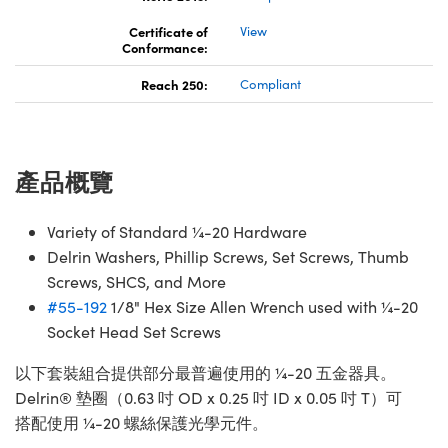
Innovations (UFI)
Certificate of
View
Conformance:
Reach 250:
Compliant
產品概覽
Variety of Standard ¼-20 Hardware
Delrin Washers, Phillip Screws, Set Screws, Thumb
Screws, SHCS, and More
#55-192
1/8" Hex Size Allen Wrench used with ¼-20
Socket Head Set Screws
以下套裝組合提供部分最普遍使用的 ¼-20 五金器具。
Delrin® 墊圈（0.63 吋 OD x 0.25 吋 ID x 0.05 吋 T）可
搭配使用 ¼-20 螺絲保護光學元件。