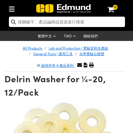
0
tics | 光學產品
ser Optics | 雷射光學
tomechanics | 光機組件
croscopy | 顯微鏡
sers | 雷射
aging Lenses | 成像鏡頭
meras | 相機
ts and Illumination | 照明
t Targets | 測試板
ting and Detection | 測試與監測
b and Production | 實驗室和生產
按應用選購
op By Brand
w Products | 新品專區
earance | 清倉品
ertified Products | 重新認證產
enses | 透鏡
rrors | 雷射反射鏡
tem | 鏡筒系統
tics® Objectives
urces | 雷射光源
al Length Lenses | 定焦鏡頭
ras
Vision Lighting | 機器視覺光源
n Test Targets | 解析度測試板
ng
C®
s
Laser Optics
聯絡我們
繁體中文
TWD
Metrology | 光學度量
leaning | 清潔用品
ied Optics | 重新認證光學產品
irrors | 反射鏡
nses | 雷射透鏡
Cage System | 光學籠式系統
Objectives | Mitutoyo 物鏡
surement and Electronics | 雷射
ic Lenses | 遠心鏡頭
thernet Cameras | Gigabit乙太網相
py Lighting |顯微鏡照明
n Test Targets | 畸變測試版
ing
on
 Optics
e Optics | 清倉光學產品
All Products
Lab and Production | 實驗室和生產線
子產品
Vision Solutions | 機器視覺方案
t Handling Tools | 零件夾持用品
ied Optomechanics | 重新認證光機
General Tools | 通用工具
光學實驗台硬體
and Diffusers | 窗鏡或擴散片
ndow | 雷射光窗鏡
 Optical Mounts | 台式光學安裝座
bjectives | Olympus 物鏡
s (S-Mount Lenses) | M12 鏡頭 (S
opy Lighting | 寬譜光源
lysis & Stage Micrometers | 圖像
ameras
®
mechanics
e Optomechanics | 清倉光機組件
檢視所有 9 產品系列
tics | 雷射光學
ras | FLIR 相機
臺測試板
surement and Electronics | 雷射
Tools | 通用工具
ilters | 光學濾光片
ters | 雷射濾光片
 System | 臺式系統
ctives | Nikon 物鏡
urces | 雷射光源
copy | 光譜儀
scopy
子產品
ied Lasers | 重新認證雷射
Delrin Washer for ¼-20,
plifiers
iable Magnification Lenses
alsa Cameras | Teledyne Dalsa
ray Level Test Targets | 色卡測試板
dhesives | 光學膠
tion Optics | 偏振光學元件
 Optics | 超快光學
ables and Breadboards | 光學平臺
ctives | ZEISS 物鏡
ht Sources | 其他光源
onal Imaging
ng Lenses
e Microscopy | 清倉顯微鏡
 | 探測器
ied Microscopy | 重新認證顯微鏡
12/Pack
ety | 雷射防護
pe Objectives | 顯微鏡物鏡
ets | USAF 測試版
ackened Products | Acktar 黑色吸
ters | 分光鏡
擴束器
 Upright Microscopes
ion Accessories | 光源配件
 Imaging
ras
e Imaging Lenses | 清倉成像鏡頭
Lumenera Microscopy Cameras
s | 放大器
ied Imaging Lenses | 重新認證成像鏡
d Stages | 電動平臺
echanics | 雷射用光機模組
ses
ings
稜鏡
tical Assemblies | 雷射光學元件組
orrected Objectives
nation
cal Imaging
nation
e Cameras | 清倉相機
ion Cameras | Allied Vision 相機
ers | 光度計
Material | 暗室器材
tages and Slides | 平臺和滑塊
essories | 雷射配件
d Lenses for Harsh Environments
| 刻劃板
ied Cameras | 重新認證相機
on Gratings | 繞射光柵
njugate Objectives | 有限共軛物鏡
on Microscopy
g and Detection
 Illumination | 清倉照明
meras | Basler 相機
copy | 光譜儀
and Accessories | UV固化設備
am Shaping | 雷射光束整形
d Apertures | 光圈類
Production | 實驗室和生產線
oduction and Advanced
ed Illumination | 重新認證照明