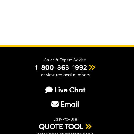
Sales & Expert Advice
1-800-363-1992
or view
regional numbers
Live Chat
Email
Easy-to-Use
QUOTE TOOL
enter stock numbers to begin