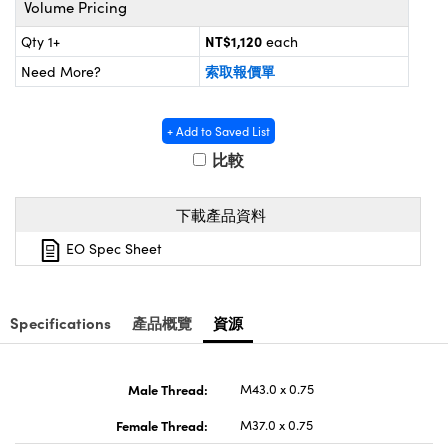
Volume Pricing
® Optical Components
ed Interface Cameras | 高速接口相
 | 目鏡
NT$1,120
Qty 1+
each
ion Labs™
索取報價單
Need More?
nses and Couplers | 中繼鏡或耦合鏡
ameras | 模擬相機
d Direct Microscopes | 袖珍顯微鏡
Cameras
+ Add to Saved List
顯微鏡
比較
Systems | 成像系統
ics
s | 放大鏡
下載產品資料
ras
scopy
EO Spec Sheet
n Gratings™
AX
Specifications
產品概覽
資源
tical Components | SCHOTT 光
Male Thread:
M43.0 x 0.75
Female Thread:
M37.0 x 0.75