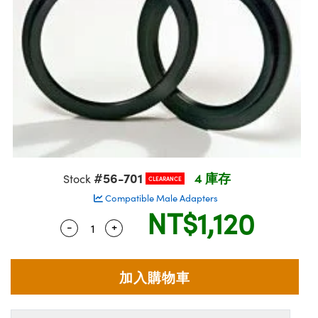
ssemblies | 光學組装
e Objectives | 反射物鏡
echnologies
llumination
nd Production
Test Targets
aphy | 影視製作和高級攝影
ng Cameras | IDS 相機
ig and Roughness Standards | 表
 儲存
msplitters | 雷射分光鏡
s
和粗糙度標準
 Test Targets
tical Components | SCHOTT 光
 Objectives
MR
Testing and Detection
Lens Accessories | 成像鏡頭配件
on Labs Cameras™ | Lucid Vision
 | 實驗室套件
croscopy | 雷射顯微鏡
mechanics
ent Tools | 量測工具
d Testing and Detection
y Cameras
rial Processing
e Lab and Production | 清倉實驗室
ety | 雷射防護
 Optics | 紅外線光學產品
and Isolators | 晶體和隔離器
用品
Cameras | Pixelink 相機
ptical Components | 主動光學元件
ed Lab and Production | 重新認證實
py Lighting |顯微鏡照明
oherence Tomography
ner
 | 磁性裝置
產線用品
cs | 光纖
arization | 雷射偏光片
as
g and Detection
opy Systems| 體視顯微鏡系統
nd Production
tics | 雷射光學
isms | 雷射稜鏡
as
py Filters | 顯微鏡濾光片
#56-701
4 庫存
Stock
CLEARANCE
 Optics | 超快光學
 Optics
ameras
Zoom Lenses | 變焦鏡頭模組
ng Development Systems
Compatible Male Adapters
NT$1,120
eam Sputtering) Coated Optics |
as
-
+
Quantity Selector
Use the plus and minus buttons to adjust
py Targets | 顯微鏡標靶
hoto-Optical Company
子束濺鍍）鍍膜光學元件
 Cameras
and Stage Micrometers | 刻劃板或
e Optical Elements (DOE) | 繞射光
尺
cessories and Optomechanics |
py Mechanics | 顯微鏡用結構件
s