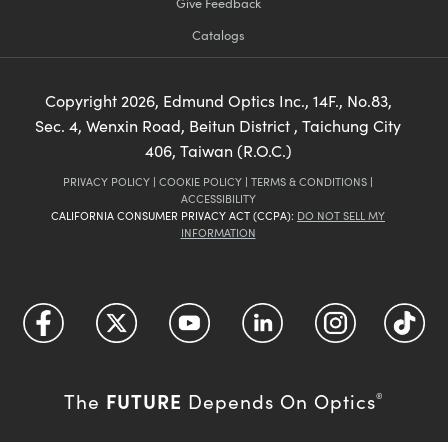
Give Feedback
Catalogs
Copyright
2026
, Edmund Optics Inc., 14F., No.83,
Sec. 4, Wenxin Road, Beitun District , Taichung City
406, Taiwan (R.O.C.)
PRIVACY POLICY
|
COOKIE POLICY
|
TERMS & CONDITIONS
|
ACCESSIBILITY
CALIFORNIA CONSUMER PRIVACY ACT (CCPA):
DO NOT SELL MY
INFORMATION
FUTURE
The
Depends On Optics
®