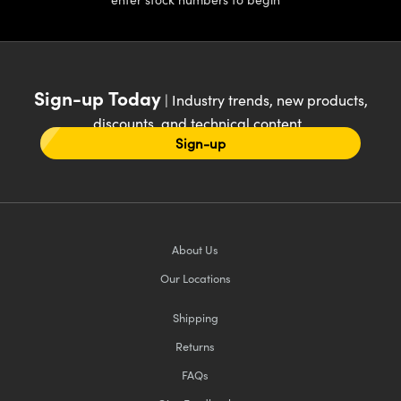
Sign-up Today
| Industry trends, new products,
discounts, and technical content
Sign-up
About Us
Our Locations
Shipping
Returns
FAQs