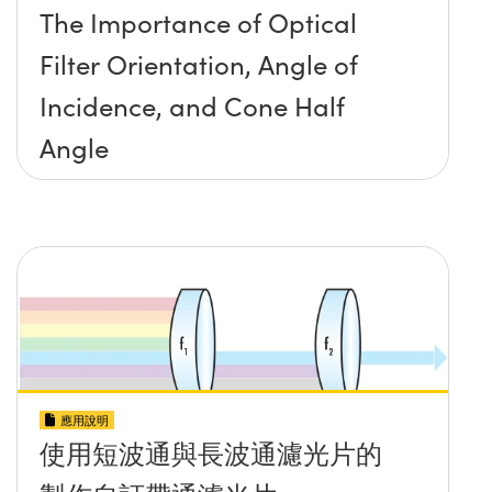
The Importance of Optical
Filter Orientation, Angle of
Incidence, and Cone Half
Angle
應用說明
使用短波通與長波通濾光片的