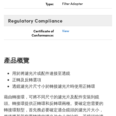
Type:
Filter Adapter
Innovations (UFI)
Regulatory Compliance
Certificate of
View
Conformance:
產品概覽
用於將濾光片或配件連接至透鏡
正轉及反轉選項
透鏡濾光片尺寸小於轉接濾光片時使用正轉環
藉由轉接環，可將不同尺寸的濾光片及配件安裝到鏡
頭。轉接環提供正轉環和反轉環兩種。要確定您需要的
轉接環類型，首先務必要確定適合鏡頭的濾光片大小，