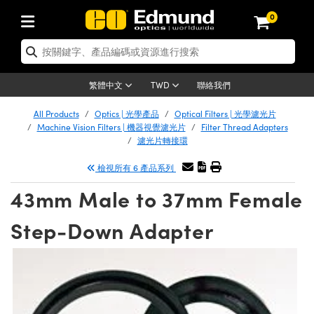
0
tics | 光學產品
ser Optics | 雷射光學
tomechanics | 光機組件
croscopy | 顯微鏡
sers | 雷射
aging Lenses | 成像鏡頭
meras | 相機
ts and Illumination | 照明
t Targets | 測試板
ting and Detection | 測試與監測
b and Production | 實驗室和生產
按應用選購
op By Brand
w Products | 新品專區
earance | 清倉品
ertified Products | 重新認證產
enses | 透鏡
rrors | 雷射反射鏡
tem | 鏡筒系統
tics® Objectives
urces | 雷射光源
al Length Lenses | 定焦鏡頭
ras
Vision Lighting | 機器視覺光源
n Test Targets | 解析度測試板
ng
C®
s
Laser Optics
聯絡我們
繁體中文
TWD
Metrology | 光學度量
leaning | 清潔用品
ied Optics | 重新認證光學產品
irrors | 反射鏡
nses | 雷射透鏡
Cage System | 光學籠式系統
Objectives | Mitutoyo 物鏡
surement and Electronics | 雷射
ic Lenses | 遠心鏡頭
thernet Cameras | Gigabit乙太網相
py Lighting |顯微鏡照明
n Test Targets | 畸變測試版
ing
on
 Optics
e Optics | 清倉光學產品
All Products
Optics | 光學產品
Optical Filters | 光學濾光片
子產品
Vision Solutions | 機器視覺方案
t Handling Tools | 零件夾持用品
ied Optomechanics | 重新認證光機
Machine Vision Filters | 機器視覺濾光片
Filter Thread Adapters
and Diffusers | 窗鏡或擴散片
ndow | 雷射光窗鏡
 Optical Mounts | 台式光學安裝座
bjectives | Olympus 物鏡
s (S-Mount Lenses) | M12 鏡頭 (S
opy Lighting | 寬譜光源
lysis & Stage Micrometers | 圖像
ameras
®
mechanics
e Optomechanics | 清倉光機組件
濾光片轉接環
tics | 雷射光學
ras | FLIR 相機
臺測試板
surement and Electronics | 雷射
Tools | 通用工具
檢視所有 6 產品系列
ilters | 光學濾光片
ters | 雷射濾光片
 System | 臺式系統
ctives | Nikon 物鏡
urces | 雷射光源
copy | 光譜儀
scopy
子產品
ied Lasers | 重新認證雷射
plifiers
iable Magnification Lenses
alsa Cameras | Teledyne Dalsa
ray Level Test Targets | 色卡測試板
dhesives | 光學膠
43mm Male to 37mm Female
tion Optics | 偏振光學元件
 Optics | 超快光學
ables and Breadboards | 光學平臺
ctives | ZEISS 物鏡
ht Sources | 其他光源
onal Imaging
ng Lenses
e Microscopy | 清倉顯微鏡
 | 探測器
ied Microscopy | 重新認證顯微鏡
ety | 雷射防護
pe Objectives | 顯微鏡物鏡
ets | USAF 測試版
ackened Products | Acktar 黑色吸
Step-Down Adapter
ters | 分光鏡
擴束器
 Upright Microscopes
ion Accessories | 光源配件
 Imaging
ras
e Imaging Lenses | 清倉成像鏡頭
Lumenera Microscopy Cameras
s | 放大器
ied Imaging Lenses | 重新認證成像鏡
d Stages | 電動平臺
echanics | 雷射用光機模組
ses
ings
稜鏡
tical Assemblies | 雷射光學元件組
orrected Objectives
nation
cal Imaging
nation
e Cameras | 清倉相機
ion Cameras | Allied Vision 相機
ers | 光度計
Material | 暗室器材
tages and Slides | 平臺和滑塊
essories | 雷射配件
d Lenses for Harsh Environments
| 刻劃板
ied Cameras | 重新認證相機
on Gratings | 繞射光柵
njugate Objectives | 有限共軛物鏡
on Microscopy
g and Detection
 Illumination | 清倉照明
meras | Basler 相機
copy | 光譜儀
and Accessories | UV固化設備
am Shaping | 雷射光束整形
d Apertures | 光圈類
Production | 實驗室和生產線
oduction and Advanced
ed Illumination | 重新認證照明