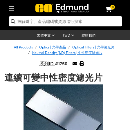
0
tics | 光學產品
ser Optics | 雷射光學
tomechanics | 光機組件
croscopy | 顯微鏡
sers | 雷射
aging Lenses | 成像鏡頭
meras | 相機
ts and Illumination | 照明
t Targets | 測試板
ting and Detection | 測試與監測
b and Production | 實驗室和生產
按應用選購
op By Brand
w Products | 新品專區
earance | 清倉品
ertified Products | 重新認證產
enses | 透鏡
rrors | 雷射反射鏡
tem | 鏡筒系統
tics® Objectives
urces | 雷射光源
al Length Lenses | 定焦鏡頭
ras
Vision Lighting | 機器視覺光源
n Test Targets | 解析度測試板
ng
C®
s
Laser Optics
聯絡我們
繁體中文
TWD
Metrology | 光學度量
leaning | 清潔用品
ied Optics | 重新認證光學產品
irrors | 反射鏡
nses | 雷射透鏡
Cage System | 光學籠式系統
Objectives | Mitutoyo 物鏡
surement and Electronics | 雷射
ic Lenses | 遠心鏡頭
thernet Cameras | Gigabit乙太網相
py Lighting |顯微鏡照明
n Test Targets | 畸變測試版
ing
on
 Optics
e Optics | 清倉光學產品
All Products
Optics | 光學產品
Optical Filters | 光學濾光片
子產品
Vision Solutions | 機器視覺方案
t Handling Tools | 零件夾持用品
ied Optomechanics | 重新認證光機
Neutral Density (ND) Filters | 中性密度濾光片
and Diffusers | 窗鏡或擴散片
ndow | 雷射光窗鏡
 Optical Mounts | 台式光學安裝座
bjectives | Olympus 物鏡
s (S-Mount Lenses) | M12 鏡頭 (S
opy Lighting | 寬譜光源
lysis & Stage Micrometers | 圖像
ameras
®
mechanics
e Optomechanics | 清倉光機組件
#1750
系列ID
tics | 雷射光學
ras | FLIR 相機
臺測試板
surement and Electronics | 雷射
Tools | 通用工具
ilters | 光學濾光片
ters | 雷射濾光片
 System | 臺式系統
ctives | Nikon 物鏡
urces | 雷射光源
copy | 光譜儀
scopy
子產品
ied Lasers | 重新認證雷射
連續可變中性密度濾光片
plifiers
iable Magnification Lenses
alsa Cameras | Teledyne Dalsa
ray Level Test Targets | 色卡測試板
dhesives | 光學膠
tion Optics | 偏振光學元件
 Optics | 超快光學
ables and Breadboards | 光學平臺
ctives | ZEISS 物鏡
ht Sources | 其他光源
onal Imaging
ng Lenses
e Microscopy | 清倉顯微鏡
 | 探測器
ied Microscopy | 重新認證顯微鏡
ety | 雷射防護
pe Objectives | 顯微鏡物鏡
ets | USAF 測試版
ackened Products | Acktar 黑色吸
ters | 分光鏡
擴束器
 Upright Microscopes
ion Accessories | 光源配件
 Imaging
ras
e Imaging Lenses | 清倉成像鏡頭
Lumenera Microscopy Cameras
s | 放大器
ied Imaging Lenses | 重新認證成像鏡
d Stages | 電動平臺
echanics | 雷射用光機模組
ses
ings
稜鏡
tical Assemblies | 雷射光學元件組
orrected Objectives
nation
cal Imaging
nation
e Cameras | 清倉相機
ion Cameras | Allied Vision 相機
ers | 光度計
Material | 暗室器材
tages and Slides | 平臺和滑塊
essories | 雷射配件
d Lenses for Harsh Environments
| 刻劃板
ied Cameras | 重新認證相機
on Gratings | 繞射光柵
njugate Objectives | 有限共軛物鏡
on Microscopy
g and Detection
 Illumination | 清倉照明
meras | Basler 相機
copy | 光譜儀
and Accessories | UV固化設備
am Shaping | 雷射光束整形
d Apertures | 光圈類
Production | 實驗室和生產線
oduction and Advanced
ed Illumination | 重新認證照明