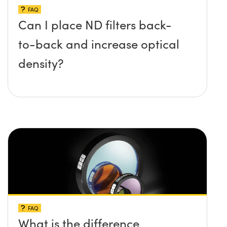
FAQ
Can I place ND filters back-
to-back and increase optical
density?
FAQ
What is the difference