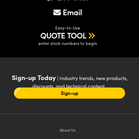
Email
Easy-to-Use
QUOTE TOOL
enter stock numbers to begin
Sign-up Today
| Industry trends, new products,
discounts, and technical content
Sign-up
About Us