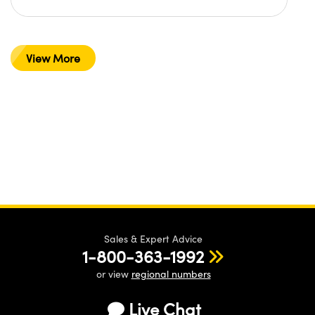
View More
Sales & Expert Advice
1-800-363-1992
or view
regional numbers
Live Chat