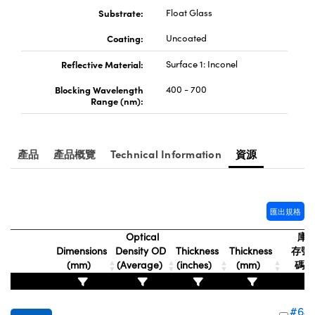
Substrate:
Float Glass
Innovations (UFI)
Coating:
Uncoated
Reflective Material:
Surface 1: Inconel
Blocking Wavelength
400 - 700
Range (nm):
產品
產品概覽
Technical Information
資源
匯出規格
Optical
庫
Dimensions
Density OD
Thickness
Thickness
存號
(mm)
(Average)
(inches)
(mm)
碼
#64