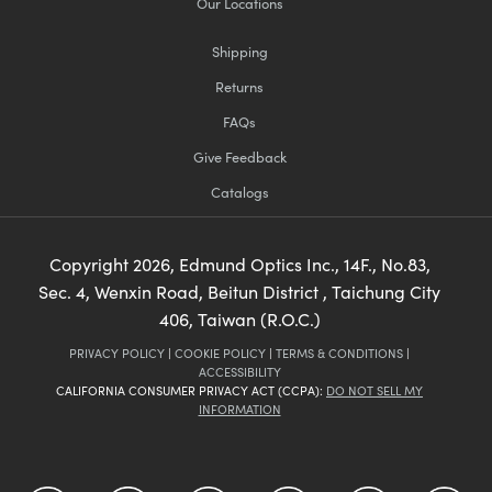
Our Locations
Shipping
Returns
FAQs
Give Feedback
Catalogs
Copyright
2026
, Edmund Optics Inc., 14F., No.83,
Sec. 4, Wenxin Road, Beitun District , Taichung City
406, Taiwan (R.O.C.)
PRIVACY POLICY
|
COOKIE POLICY
|
TERMS & CONDITIONS
|
ACCESSIBILITY
CALIFORNIA CONSUMER PRIVACY ACT (CCPA):
DO NOT SELL MY
INFORMATION