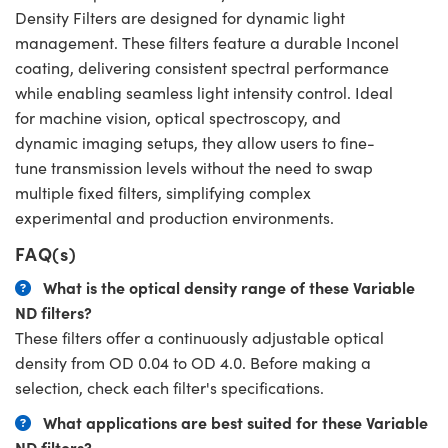
Density Filters are designed for dynamic light
management. These filters feature a durable Inconel
coating, delivering consistent spectral performance
while enabling seamless light intensity control. Ideal
for machine vision, optical spectroscopy, and
dynamic imaging setups, they allow users to fine-
tune transmission levels without the need to swap
multiple fixed filters, simplifying complex
experimental and production environments.
FAQ(s)
What is the optical density range of these Variable
ND filters?
These filters offer a continuously adjustable optical
density from OD 0.04 to OD 4.0. Before making a
selection, check each filter's specifications.
What applications are best suited for these Variable
ND filters?