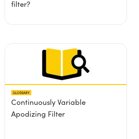
filter?
GLOSSARY
Continuously Variable
Apodizing Filter