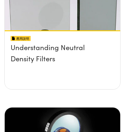
應用說明
Understanding Neutral
Density Filters