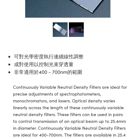
ssemblies | 光學組装
e Objectives | 反射物鏡
echnologies
llumination
nd Production
Test Targets
aphy | 影視製作和高級攝影
ng Cameras | IDS 相機
ig and Roughness Standards | 表
 儲存
msplitters | 雷射分光鏡
s
和粗糙度標準
 Test Targets
tical Components | SCHOTT 光
 Objectives
MR
Testing and Detection
Lens Accessories | 成像鏡頭配件
on Labs Cameras™ | Lucid Vision
 | 實驗室套件
croscopy | 雷射顯微鏡
mechanics
ent Tools | 量測工具
d Testing and Detection
y Cameras
rial Processing
e Lab and Production | 清倉實驗室
ety | 雷射防護
 Optics | 紅外線光學產品
and Isolators | 晶體和隔離器
用品
Cameras | Pixelink 相機
ptical Components | 主動光學元件
ed Lab and Production | 重新認證實
py Lighting |顯微鏡照明
oherence Tomography
ner
 | 磁性裝置
產線用品
cs | 光纖
arization | 雷射偏光片
as
g and Detection
可對光學密度執行連續線性調整
opy Systems| 體視顯微鏡系統
nd Production
成對使用以控制光束穿透量
tics | 雷射光學
isms | 雷射稜鏡
as
非常適用於400 - 700nm的範圍
py Filters | 顯微鏡濾光片
 Optics | 超快光學
 Optics
ameras
Zoom Lenses | 變焦鏡頭模組
ng Development Systems
Continuously Variable Neutral Density Filters are ideal for
precise adjustments of spectrophotometers,
eam Sputtering) Coated Optics |
as
py Targets | 顯微鏡標靶
hoto-Optical Company
monochromators, and lasers. Optical density varies
子束濺鍍）鍍膜光學元件
linearly across the length of these continuously variable
 Cameras
and Stage Micrometers | 刻劃板或
neutral density filters. These filters can be used in pairs
e Optical Elements (DOE) | 繞射光
to control transmission of an optical beam up to 25.4mm
尺
cessories and Optomechanics |
in diameter. Continuously Variable Neutral Density Filters
are ideal for 400-700nm. The filters are available in 25.4
py Mechanics | 顯微鏡用結構件
s