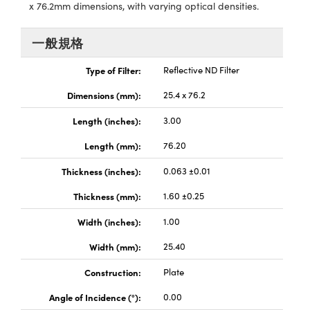
® Optical Components
x 76.2mm dimensions, with varying optical densities.
ed Interface Cameras | 高速接口相
 | 目鏡
ion Labs™
一般規格
nses and Couplers | 中繼鏡或耦合鏡
ameras | 模擬相機
Type of Filter:
Reflective ND Filter
d Direct Microscopes | 袖珍顯微鏡
Cameras
Dimensions (mm):
25.4 x 76.2
顯微鏡
Systems | 成像系統
Length (inches):
3.00
ics
s | 放大鏡
Length (mm):
76.20
ras
scopy
Thickness (inches):
0.063 ±0.01
n Gratings™
Thickness (mm):
1.60 ±0.25
AX
Width (inches):
1.00
Width (mm):
25.40
tical Components | SCHOTT 光
Construction:
Plate
Angle of Incidence (°):
0.00