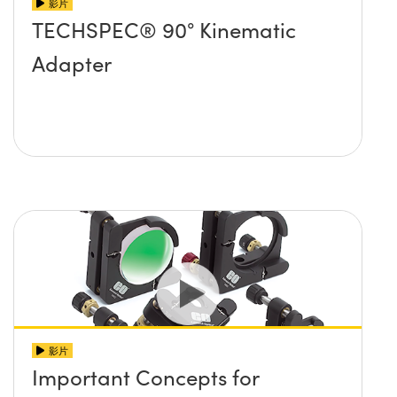
影片
TECHSPEC® 90° Kinematic
Adapter
影片
Important Concepts for