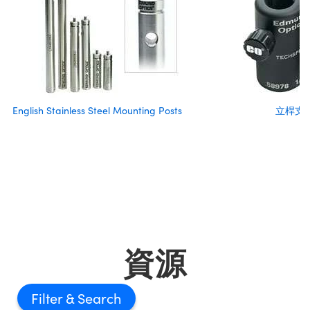
English Stainless Steel Mounting Posts
立桿支
資源
Filter