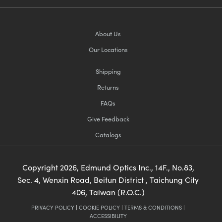
About Us
Our Locations
Shipping
Returns
FAQs
Give Feedback
Catalogs
Copyright
2026
, Edmund Optics Inc., 14F., No.83,
Sec. 4, Wenxin Road, Beitun District , Taichung City
406, Taiwan (R.O.C.)
PRIVACY POLICY
|
COOKIE POLICY
|
TERMS & CONDITIONS
|
ACCESSIBILITY