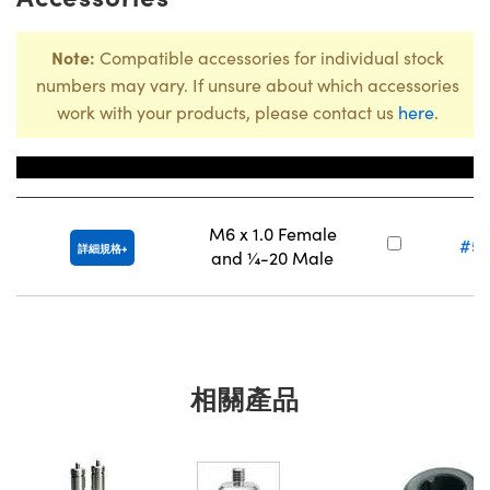
Note:
Compatible accessories for individual stock
numbers may vary. If unsure about which accessories
work with your products, please contact us
here
.
Title
庫存
M6 x 1.0 Female
#53
詳細規格
and ¼-20 Male
相關產品