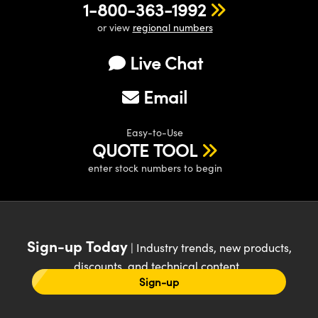
1-800-363-1992
or view
regional numbers
Live Chat
Email
Easy-to-Use
QUOTE TOOL
enter stock numbers to begin
Sign-up Today
| Industry trends, new products,
discounts, and technical content
Sign-up