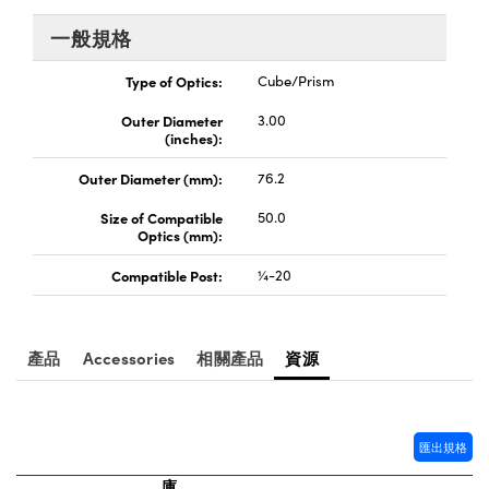
® Optical Components
ed Interface Cameras | 高速接口相
 | 目鏡
一般規格
ion Labs™
nses and Couplers | 中繼鏡或耦合鏡
Type of Optics:
Cube/Prism
ameras | 模擬相機
Outer Diameter
3.00
d Direct Microscopes | 袖珍顯微鏡
Cameras
(inches):
顯微鏡
Outer Diameter (mm):
76.2
Systems | 成像系統
ics
s | 放大鏡
Size of Compatible
50.0
ras
Optics (mm):
scopy
Compatible Post:
¼-20
n Gratings™
AX
產品
Accessories
相關產品
資源
tical Components | SCHOTT 光
匯出規格
庫