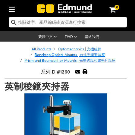
0
tics | 光學產品
ser Optics | 雷射光學
tomechanics | 光機組件
croscopy | 顯微鏡
sers | 雷射
aging Lenses | 成像鏡頭
meras | 相機
ts and Illumination | 照明
t Targets | 測試板
ting and Detection | 測試與監測
b and Production | 實驗室和生產
按應用選購
op By Brand
w Products | 新品專區
earance | 清倉品
ertified Products | 重新認證產
enses | 透鏡
rrors | 雷射反射鏡
tem | 鏡筒系統
tics® Objectives
urces | 雷射光源
al Length Lenses | 定焦鏡頭
ras
Vision Lighting | 機器視覺光源
n Test Targets | 解析度測試板
ng
C®
s
Laser Optics
聯絡我們
繁體中文
TWD
Metrology | 光學度量
leaning | 清潔用品
ied Optics | 重新認證光學產品
irrors | 反射鏡
nses | 雷射透鏡
Cage System | 光學籠式系統
Objectives | Mitutoyo 物鏡
surement and Electronics | 雷射
ic Lenses | 遠心鏡頭
thernet Cameras | Gigabit乙太網相
py Lighting |顯微鏡照明
n Test Targets | 畸變測試版
ing
on
 Optics
e Optics | 清倉光學產品
All Products
Optomechanics | 光機組件
子產品
Vision Solutions | 機器視覺方案
t Handling Tools | 零件夾持用品
ied Optomechanics | 重新認證光機
Benchtop Optical Mounts | 台式光學安裝座
and Diffusers | 窗鏡或擴散片
ndow | 雷射光窗鏡
 Optical Mounts | 台式光學安裝座
bjectives | Olympus 物鏡
s (S-Mount Lenses) | M12 鏡頭 (S
opy Lighting | 寬譜光源
lysis & Stage Micrometers | 圖像
ameras
®
mechanics
e Optomechanics | 清倉光機組件
Prism and Beamsplitter Mounts | 光學透鏡和濾光片鏡座
tics | 雷射光學
ras | FLIR 相機
臺測試板
surement and Electronics | 雷射
Tools | 通用工具
#1260
系列ID
ilters | 光學濾光片
ters | 雷射濾光片
 System | 臺式系統
ctives | Nikon 物鏡
urces | 雷射光源
copy | 光譜儀
scopy
子產品
ied Lasers | 重新認證雷射
plifiers
iable Magnification Lenses
alsa Cameras | Teledyne Dalsa
ray Level Test Targets | 色卡測試板
dhesives | 光學膠
英制稜鏡夾持器
tion Optics | 偏振光學元件
 Optics | 超快光學
ables and Breadboards | 光學平臺
ctives | ZEISS 物鏡
ht Sources | 其他光源
onal Imaging
ng Lenses
e Microscopy | 清倉顯微鏡
 | 探測器
ied Microscopy | 重新認證顯微鏡
ety | 雷射防護
pe Objectives | 顯微鏡物鏡
ets | USAF 測試版
ackened Products | Acktar 黑色吸
ters | 分光鏡
擴束器
 Upright Microscopes
ion Accessories | 光源配件
 Imaging
ras
e Imaging Lenses | 清倉成像鏡頭
Lumenera Microscopy Cameras
s | 放大器
ied Imaging Lenses | 重新認證成像鏡
d Stages | 電動平臺
echanics | 雷射用光機模組
ses
ings
稜鏡
tical Assemblies | 雷射光學元件組
orrected Objectives
nation
cal Imaging
nation
e Cameras | 清倉相機
ion Cameras | Allied Vision 相機
ers | 光度計
Material | 暗室器材
tages and Slides | 平臺和滑塊
essories | 雷射配件
d Lenses for Harsh Environments
| 刻劃板
ied Cameras | 重新認證相機
on Gratings | 繞射光柵
njugate Objectives | 有限共軛物鏡
on Microscopy
g and Detection
 Illumination | 清倉照明
meras | Basler 相機
copy | 光譜儀
and Accessories | UV固化設備
am Shaping | 雷射光束整形
d Apertures | 光圈類
Production | 實驗室和生產線
oduction and Advanced
ed Illumination | 重新認證照明