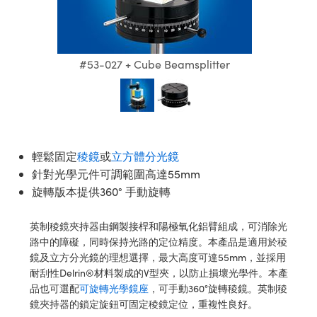
ssemblies | 光學組装
e Objectives | 反射物鏡
echnologies
llumination
nd Production
Test Targets
aphy | 影視製作和高級攝影
ng Cameras | IDS 相機
ig and Roughness Standards | 表
 儲存
msplitters | 雷射分光鏡
s
和粗糙度標準
 Test Targets
tical Components | SCHOTT 光
 Objectives
MR
Testing and Detection
Lens Accessories | 成像鏡頭配件
on Labs Cameras™ | Lucid Vision
 | 實驗室套件
croscopy | 雷射顯微鏡
mechanics
ent Tools | 量測工具
d Testing and Detection
#53-027 + Cube Beamsplitter
y Cameras
rial Processing
e Lab and Production | 清倉實驗室
ety | 雷射防護
 Optics | 紅外線光學產品
and Isolators | 晶體和隔離器
用品
Cameras | Pixelink 相機
ptical Components | 主動光學元件
ed Lab and Production | 重新認證實
py Lighting |顯微鏡照明
oherence Tomography
ner
 | 磁性裝置
產線用品
cs | 光纖
arization | 雷射偏光片
as
g and Detection
opy Systems| 體視顯微鏡系統
nd Production
tics | 雷射光學
isms | 雷射稜鏡
as
輕鬆固定
稜鏡
或
立方體分光鏡
py Filters | 顯微鏡濾光片
針對光學元件可調範圍高達55mm
 Optics | 超快光學
 Optics
ameras
旋轉版本提供360° 手動旋轉
Zoom Lenses | 變焦鏡頭模組
ng Development Systems
eam Sputtering) Coated Optics |
as
英制稜鏡夾持器由鋼製接桿和陽極氧化鋁臂組成，可消除光
py Targets | 顯微鏡標靶
hoto-Optical Company
子束濺鍍）鍍膜光學元件
路中的障礙，同時保持光路的定位精度。本產品是適用於稜
 Cameras
鏡及立方分光鏡的理想選擇，最大高度可達55mm，並採用
and Stage Micrometers | 刻劃板或
e Optical Elements (DOE) | 繞射光
耐刮性Delrin®材料製成的V型夾，以防止損壞光學件。本產
尺
cessories and Optomechanics |
品也可選配
可旋轉光學鏡座
，可手動360°旋轉稜鏡。英制稜
鏡夾持器的鎖定旋鈕可固定稜鏡定位，重複性良好。
py Mechanics | 顯微鏡用結構件
s