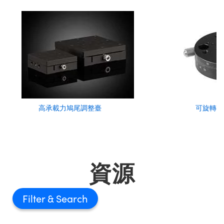
高承載力鳩尾調整臺
可旋轉調
資源
Filter