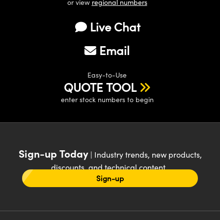
or view
regional numbers
Live Chat
Email
Easy-to-Use
QUOTE TOOL
enter stock numbers to begin
Sign-up Today
| Industry trends, new products,
discounts, and technical content
Sign-up