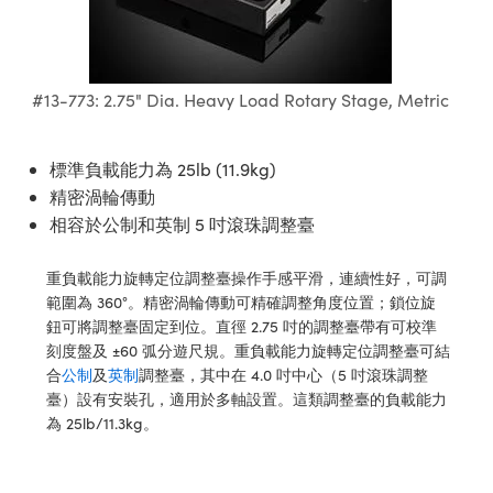
ssemblies | 光學組装
e Objectives | 反射物鏡
echnologies
llumination
nd Production
Test Targets
aphy | 影視製作和高級攝影
ng Cameras | IDS 相機
ig and Roughness Standards | 表
 儲存
msplitters | 雷射分光鏡
s
和粗糙度標準
 Test Targets
tical Components | SCHOTT 光
 Objectives
MR
Testing and Detection
Lens Accessories | 成像鏡頭配件
on Labs Cameras™ | Lucid Vision
 | 實驗室套件
croscopy | 雷射顯微鏡
mechanics
ent Tools | 量測工具
d Testing and Detection
#13-773: 2.75" Dia. Heavy Load Rotary Stage, Metric
y Cameras
rial Processing
e Lab and Production | 清倉實驗室
ety | 雷射防護
 Optics | 紅外線光學產品
and Isolators | 晶體和隔離器
用品
Cameras | Pixelink 相機
ptical Components | 主動光學元件
ed Lab and Production | 重新認證實
py Lighting |顯微鏡照明
oherence Tomography
ner
 | 磁性裝置
標準負載能力為 25lb (11.9kg)
產線用品
cs | 光纖
arization | 雷射偏光片
as
g and Detection
精密渦輪傳動
opy Systems| 體視顯微鏡系統
nd Production
相容於公制和英制 5 吋滾珠調整臺
tics | 雷射光學
isms | 雷射稜鏡
as
py Filters | 顯微鏡濾光片
重負載能力旋轉定位調整臺操作手感平滑，連續性好，可調
 Optics | 超快光學
 Optics
ameras
範圍為 360°。精密渦輪傳動可精確調整角度位置；鎖位旋
Zoom Lenses | 變焦鏡頭模組
ng Development Systems
鈕可將調整臺固定到位。直徑 2.75 吋的調整臺帶有可校準
eam Sputtering) Coated Optics |
as
刻度盤及 ±60 弧分遊尺規。重負載能力旋轉定位調整臺可結
py Targets | 顯微鏡標靶
hoto-Optical Company
子束濺鍍）鍍膜光學元件
合
公制
及
英制
調整臺，其中在 4.0 吋中心（5 吋滾珠調整
 Cameras
臺）設有安裝孔，適用於多軸設置。這類調整臺的負載能力
and Stage Micrometers | 刻劃板或
e Optical Elements (DOE) | 繞射光
為 25lb/11.3kg。
尺
cessories and Optomechanics |
py Mechanics | 顯微鏡用結構件
s