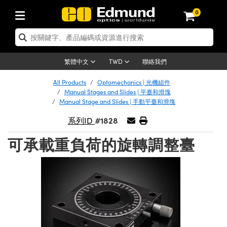
0
tics | 光學產品
ser Optics | 雷射光學
tomechanics | 光機組件
croscopy | 顯微鏡
sers | 雷射
aging Lenses | 成像鏡頭
meras | 相機
ts and Illumination | 照明
t Targets | 測試板
ting and Detection | 測試與監測
b and Production | 實驗室和生產
按應用選購
op By Brand
w Products | 新品專區
earance | 清倉品
ertified Products | 重新認證產
enses | 透鏡
rrors | 雷射反射鏡
tem | 鏡筒系統
tics® Objectives
urces | 雷射光源
al Length Lenses | 定焦鏡頭
ras
Vision Lighting | 機器視覺光源
n Test Targets | 解析度測試板
ng
C®
s
Laser Optics
聯絡我們
繁體中文
TWD
Metrology | 光學度量
leaning | 清潔用品
ied Optics | 重新認證光學產品
irrors | 反射鏡
nses | 雷射透鏡
Cage System | 光學籠式系統
Objectives | Mitutoyo 物鏡
surement and Electronics | 雷射
ic Lenses | 遠心鏡頭
thernet Cameras | Gigabit乙太網相
py Lighting |顯微鏡照明
n Test Targets | 畸變測試版
ing
on
 Optics
e Optics | 清倉光學產品
All Products
Optomechanics | 光機組件
子產品
Vision Solutions | 機器視覺方案
t Handling Tools | 零件夾持用品
ied Optomechanics | 重新認證光機
Manual Stages and Slides | 平臺和滑塊
and Diffusers | 窗鏡或擴散片
ndow | 雷射光窗鏡
 Optical Mounts | 台式光學安裝座
bjectives | Olympus 物鏡
s (S-Mount Lenses) | M12 鏡頭 (S
opy Lighting | 寬譜光源
lysis & Stage Micrometers | 圖像
ameras
®
mechanics
e Optomechanics | 清倉光機組件
Manual Stage and Slides | 手動平臺和滑塊
tics | 雷射光學
ras | FLIR 相機
臺測試板
surement and Electronics | 雷射
Tools | 通用工具
#1828
系列ID
ilters | 光學濾光片
ters | 雷射濾光片
 System | 臺式系統
ctives | Nikon 物鏡
urces | 雷射光源
copy | 光譜儀
scopy
子產品
ied Lasers | 重新認證雷射
plifiers
iable Magnification Lenses
alsa Cameras | Teledyne Dalsa
ray Level Test Targets | 色卡測試板
dhesives | 光學膠
可承載重負荷的旋轉調整臺
tion Optics | 偏振光學元件
 Optics | 超快光學
ables and Breadboards | 光學平臺
ctives | ZEISS 物鏡
ht Sources | 其他光源
onal Imaging
ng Lenses
e Microscopy | 清倉顯微鏡
 | 探測器
ied Microscopy | 重新認證顯微鏡
ety | 雷射防護
pe Objectives | 顯微鏡物鏡
ets | USAF 測試版
ackened Products | Acktar 黑色吸
ters | 分光鏡
擴束器
 Upright Microscopes
ion Accessories | 光源配件
 Imaging
ras
e Imaging Lenses | 清倉成像鏡頭
Lumenera Microscopy Cameras
s | 放大器
ied Imaging Lenses | 重新認證成像鏡
d Stages | 電動平臺
echanics | 雷射用光機模組
ses
ings
稜鏡
tical Assemblies | 雷射光學元件組
orrected Objectives
nation
cal Imaging
nation
e Cameras | 清倉相機
ion Cameras | Allied Vision 相機
ers | 光度計
Material | 暗室器材
tages and Slides | 平臺和滑塊
essories | 雷射配件
d Lenses for Harsh Environments
| 刻劃板
ied Cameras | 重新認證相機
on Gratings | 繞射光柵
njugate Objectives | 有限共軛物鏡
on Microscopy
g and Detection
 Illumination | 清倉照明
meras | Basler 相機
copy | 光譜儀
and Accessories | UV固化設備
am Shaping | 雷射光束整形
d Apertures | 光圈類
Production | 實驗室和生產線
oduction and Advanced
ed Illumination | 重新認證照明