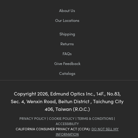
About Us
Our Locations
Shipping
Returns
FAQs
Give Feedback
Catalogs
Copyright
2026
, Edmund Optics Inc., 14F., No.83,
Sec. 4, Wenxin Road, Beitun District , Taichung City
406, Taiwan (R.O.C.)
PRIVACY POLICY
|
COOKIE POLICY
|
TERMS & CONDITIONS
|
ACCESSIBILITY
CALIFORNIA CONSUMER PRIVACY ACT (CCPA):
DO NOT SELL MY
INFORMATION