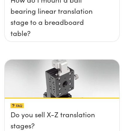
bearing linear translation
stage to a breadboard
table?
FAQ
Do you sell X-Z translation
stages?