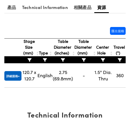
® Optical Components
ed Interface Cameras | 高速接口相
產品
Technical Information
相關產品
資源
 | 目鏡
ion Labs™
nses and Couplers | 中繼鏡或耦合鏡
ameras | 模擬相機
匯出規格
d Direct Microscopes | 袖珍顯微鏡
Cameras
顯微鏡
Stage
Table
Table
Size
Diameter
Diameter
Center
Travel
Systems | 成像系統
ics
(mm)
Type
(inches)
(mm)
Hole
(°)
s | 放大鏡
ras
scopy
120.7 x
2.75
1.5" Dia.
English
-
360
詳細規格
120.7
(69.8mm)
Thru
n Gratings™
AX
tical Components | SCHOTT 光
Technical Information