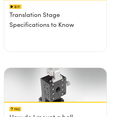
影片
Translation Stage
Specifications to Know
FAQ
How do I mount a ball