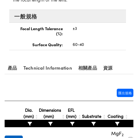
® Optical Components
ed Interface Cameras | 高速接口相
 | 目鏡
一般規格
ion Labs™
nses and Couplers | 中繼鏡或耦合鏡
ameras | 模擬相機
Focal Length Tolerance
±3
(%):
d Direct Microscopes | 袖珍顯微鏡
Cameras
顯微鏡
Surface Quality:
60-40
Systems | 成像系統
ics
s | 放大鏡
ras
產品
Technical Information
相關產品
資源
scopy
n Gratings™
匯出規格
AX
Dia.
Dimensions
EFL
存
tical Components | SCHOTT 光
(mm)
(mm)
(mm)
Substrate
Coating
MgF
2
#