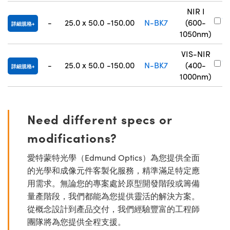
NIR I
#
-
25.0 x 50.0
-150.00
N-BK7
(600-
詳細規格
8
1050nm)
VIS-NIR
#
-
25.0 x 50.0
-150.00
N-BK7
(400-
詳細規格
8
1000nm)
Need different specs or
modifications?
愛特蒙特光學（Edmund Optics）為您提供全面
的光學和成像元件客製化服務，精準滿足特定應
用需求。無論您的專案處於原型開發階段或籌備
量產階段，我們都能為您提供靈活的解決方案。
從概念設計到產品交付，我們經驗豐富的工程師
團隊將為您提供全程支援。