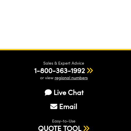
Sales & Expert Advice
1-800-363-1992
or view
regional numbers
Live Chat
Email
Easy-to-Use
QUOTE TOOL