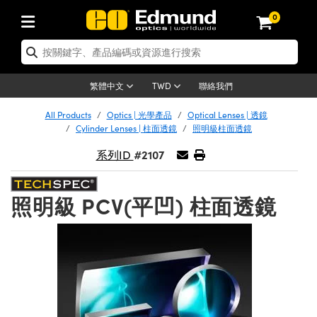
0
tics | 光學產品
ser Optics | 雷射光學
tomechanics | 光機組件
croscopy | 顯微鏡
sers | 雷射
aging Lenses | 成像鏡頭
meras | 相機
ts and Illumination | 照明
t Targets | 測試板
ting and Detection | 測試與監測
b and Production | 實驗室和生產
按應用選購
op By Brand
w Products | 新品專區
earance | 清倉品
ertified Products | 重新認證產
enses | 透鏡
rrors | 雷射反射鏡
tem | 鏡筒系統
tics® Objectives
urces | 雷射光源
al Length Lenses | 定焦鏡頭
ras
Vision Lighting | 機器視覺光源
n Test Targets | 解析度測試板
ng
C®
s
Laser Optics
聯絡我們
繁體中文
TWD
Metrology | 光學度量
leaning | 清潔用品
ied Optics | 重新認證光學產品
irrors | 反射鏡
nses | 雷射透鏡
Cage System | 光學籠式系統
Objectives | Mitutoyo 物鏡
surement and Electronics | 雷射
ic Lenses | 遠心鏡頭
thernet Cameras | Gigabit乙太網相
py Lighting |顯微鏡照明
n Test Targets | 畸變測試版
ing
on
 Optics
e Optics | 清倉光學產品
All Products
Optics | 光學產品
Optical Lenses | 透鏡
子產品
Vision Solutions | 機器視覺方案
t Handling Tools | 零件夾持用品
ied Optomechanics | 重新認證光機
Cylinder Lenses | 柱面透鏡
照明級柱面透鏡
and Diffusers | 窗鏡或擴散片
ndow | 雷射光窗鏡
 Optical Mounts | 台式光學安裝座
bjectives | Olympus 物鏡
s (S-Mount Lenses) | M12 鏡頭 (S
opy Lighting | 寬譜光源
lysis & Stage Micrometers | 圖像
ameras
®
mechanics
e Optomechanics | 清倉光機組件
#2107
系列ID
tics | 雷射光學
ras | FLIR 相機
臺測試板
surement and Electronics | 雷射
Tools | 通用工具
ilters | 光學濾光片
ters | 雷射濾光片
 System | 臺式系統
ctives | Nikon 物鏡
urces | 雷射光源
copy | 光譜儀
scopy
子產品
ied Lasers | 重新認證雷射
plifiers
iable Magnification Lenses
alsa Cameras | Teledyne Dalsa
ray Level Test Targets | 色卡測試板
dhesives | 光學膠
照明級 PCV(平凹) 柱面透鏡
tion Optics | 偏振光學元件
 Optics | 超快光學
ables and Breadboards | 光學平臺
ctives | ZEISS 物鏡
ht Sources | 其他光源
onal Imaging
ng Lenses
e Microscopy | 清倉顯微鏡
 | 探測器
ied Microscopy | 重新認證顯微鏡
ety | 雷射防護
pe Objectives | 顯微鏡物鏡
ets | USAF 測試版
ackened Products | Acktar 黑色吸
ters | 分光鏡
擴束器
 Upright Microscopes
ion Accessories | 光源配件
 Imaging
ras
e Imaging Lenses | 清倉成像鏡頭
Lumenera Microscopy Cameras
s | 放大器
ied Imaging Lenses | 重新認證成像鏡
d Stages | 電動平臺
echanics | 雷射用光機模組
ses
ings
稜鏡
tical Assemblies | 雷射光學元件組
orrected Objectives
nation
cal Imaging
nation
e Cameras | 清倉相機
ion Cameras | Allied Vision 相機
ers | 光度計
Material | 暗室器材
tages and Slides | 平臺和滑塊
essories | 雷射配件
d Lenses for Harsh Environments
| 刻劃板
ied Cameras | 重新認證相機
on Gratings | 繞射光柵
njugate Objectives | 有限共軛物鏡
on Microscopy
g and Detection
 Illumination | 清倉照明
meras | Basler 相機
copy | 光譜儀
and Accessories | UV固化設備
am Shaping | 雷射光束整形
d Apertures | 光圈類
Production | 實驗室和生產線
oduction and Advanced
ed Illumination | 重新認證照明