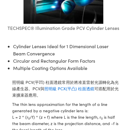
ssemblies | 光學組装
e Objectives | 反射物鏡
echnologies
llumination
nd Production
Test Targets
aphy | 影視製作和高級攝影
ng Cameras | IDS 相機
ig and Roughness Standards | 表
 儲存
msplitters | 雷射分光鏡
s
和粗糙度標準
 Test Targets
tical Components | SCHOTT 光
 Objectives
MR
Testing and Detection
Lens Accessories | 成像鏡頭配件
on Labs Cameras™ | Lucid Vision
 | 實驗室套件
croscopy | 雷射顯微鏡
mechanics
ent Tools | 量測工具
d Testing and Detection
TECHSPEC® Illumination Grade PCV Cylinder Lenses
y Cameras
rial Processing
e Lab and Production | 清倉實驗室
ety | 雷射防護
 Optics | 紅外線光學產品
and Isolators | 晶體和隔離器
用品
Cameras | Pixelink 相機
ptical Components | 主動光學元件
ed Lab and Production | 重新認證實
py Lighting |顯微鏡照明
oherence Tomography
ner
 | 磁性裝置
產線用品
Cylinder Lenses Ideal for 1 Dimensional Laser
cs | 光纖
arization | 雷射偏光片
as
g and Detection
Beam Convergence
opy Systems| 體視顯微鏡系統
nd Production
Circular and Rectangular Form Factors
tics | 雷射光學
isms | 雷射稜鏡
as
Multiple Coating Options Available
py Filters | 顯微鏡濾光片
 Optics | 超快光學
 Optics
ameras
Zoom Lenses | 變焦鏡頭模組
ng Development Systems
照明級 PCV(平凹) 柱面透鏡常用於將准直雷射光源轉化為光
eam Sputtering) Coated Optics |
線產生器。PCV與
照明級 PCX(平凸) 柱面透鏡
可搭配用於光
as
py Targets | 顯微鏡標靶
hoto-Optical Company
子束濺鍍）鍍膜光學元件
束擴束器應用。
 Cameras
The thin lens approximation for the length of a line
and Stage Micrometers | 刻劃板或
e Optical Elements (DOE) | 繞射光
generated by a negative cylinder lens is:
尺
cessories and Optomechanics |
L = 2 * (r
/f) * (z + f) where L is the line length, r
is half
0
0
the beam diameter, z is the projection distance, and -f is
py Mechanics | 顯微鏡用結構件
s
the focal length of the lens.