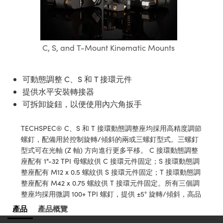
ssemblies | 光學組装
e Objectives | 反射物鏡
echnologies
llumination
nd Production
Test Targets
aphy | 影視製作和高級攝影
ng Cameras | IDS 相機
ig and Roughness Standards | 表
 儲存
顯示詳細資料
msplitters | 雷射分光鏡
s
和粗糙度標準
 Test Targets
tical Components | SCHOTT 光
 Objectives
MR
Testing and Detection
Lens Accessories | 成像鏡頭配件
on Labs Cameras™ | Lucid Vision
 | 實驗室套件
全部接受
croscopy | 雷射顯微鏡
mechanics
ent Tools | 量測工具
d Testing and Detection
C, S, and T-Mount Kinematic Mounts
y Cameras
rial Processing
e Lab and Production | 清倉實驗室
ety | 雷射防護
個性化設置
 Optics | 紅外線光學產品
and Isolators | 晶體和隔離器
用品
Cameras | Pixelink 相機
ptical Components | 主動光學元件
ed Lab and Production | 重新認證實
py Lighting |顯微鏡照明
oherence Tomography
ner
 | 磁性裝置
產線用品
可動態調整 C、S 和 T 接環元件
不同意
cs | 光纖
arization | 雷射偏光片
as
g and Detection
提供水平安裝轉接器
opy Systems| 體視顯微鏡系統
nd Production
可拆卸旋鈕，以便使用內六角扳手
tics | 雷射光學
isms | 雷射稜鏡
as
py Filters | 顯微鏡濾光片
TECHSPEC® C、S 和 T 接環動態調整座均採用高精度調節
 Optics | 超快光學
 Optics
ameras
Zoom Lenses | 變焦鏡頭模組
ng Development Systems
螺釘，配備用於控制旋轉/傾斜的兩或三螺釘型式。三螺釘
型式可在光軸 (Z 軸) 方向進行更多平移。 C 接環動態調整
eam Sputtering) Coated Optics |
as
py Targets | 顯微鏡標靶
hoto-Optical Company
座配有 1"-32 TPI 母螺紋供 C 接環元件固定；S 接環動態調
子束濺鍍）鍍膜光學元件
整座配有 M12 x 0.5 螺紋供 S 接環元件固定；T 接環動態調
 Cameras
and Stage Micrometers | 刻劃板或
整座配有 M42 x 0.75 螺紋供 T 接環元件固定。所有三個調
e Optical Elements (DOE) | 繞射光
整座均採用微調 100+ TPI 螺釘，提供 ±5° 旋轉/傾斜，高品
尺
cessories and Optomechanics |
質構造和材料確保品質和再現性。所有調節螺釘接觸面均採
產品
產品概覽
用不鏽鋼嵌件，特殊設計的阻尼油脂實現平順運動。調節旋
py Mechanics | 顯微鏡用結構件
s