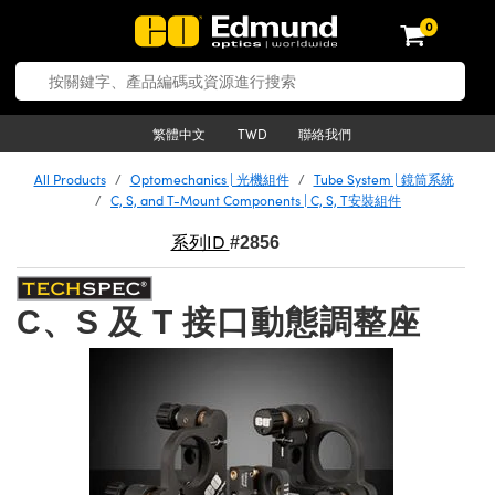
0
tics | 光學產品
ser Optics | 雷射光學
tomechanics | 光機組件
croscopy | 顯微鏡
sers | 雷射
aging Lenses | 成像鏡頭
meras | 相機
ts and Illumination | 照明
t Targets | 測試板
ting and Detection | 測試與監測
b and Production | 實驗室和生產
按應用選購
op By Brand
w Products | 新品專區
earance | 清倉品
ertified Products | 重新認證產
enses | 透鏡
rrors | 雷射反射鏡
tem | 鏡筒系統
tics® Objectives
urces | 雷射光源
al Length Lenses | 定焦鏡頭
ras
Vision Lighting | 機器視覺光源
n Test Targets | 解析度測試板
ng
C®
s
Laser Optics
聯絡我們
繁體中文
TWD
Metrology | 光學度量
leaning | 清潔用品
ied Optics | 重新認證光學產品
irrors | 反射鏡
nses | 雷射透鏡
Cage System | 光學籠式系統
Objectives | Mitutoyo 物鏡
surement and Electronics | 雷射
ic Lenses | 遠心鏡頭
thernet Cameras | Gigabit乙太網相
py Lighting |顯微鏡照明
n Test Targets | 畸變測試版
ing
on
 Optics
e Optics | 清倉光學產品
All Products
Optomechanics | 光機組件
Tube System | 鏡筒系統
子產品
Vision Solutions | 機器視覺方案
t Handling Tools | 零件夾持用品
ied Optomechanics | 重新認證光機
C, S, and T-Mount Components | C, S, T安裝組件
and Diffusers | 窗鏡或擴散片
ndow | 雷射光窗鏡
 Optical Mounts | 台式光學安裝座
bjectives | Olympus 物鏡
s (S-Mount Lenses) | M12 鏡頭 (S
opy Lighting | 寬譜光源
lysis & Stage Micrometers | 圖像
ameras
®
mechanics
e Optomechanics | 清倉光機組件
系列ID
#2856
tics | 雷射光學
ras | FLIR 相機
臺測試板
surement and Electronics | 雷射
Tools | 通用工具
ilters | 光學濾光片
ters | 雷射濾光片
 System | 臺式系統
ctives | Nikon 物鏡
urces | 雷射光源
copy | 光譜儀
scopy
子產品
ied Lasers | 重新認證雷射
plifiers
iable Magnification Lenses
alsa Cameras | Teledyne Dalsa
ray Level Test Targets | 色卡測試板
dhesives | 光學膠
C、S 及 T 接口動態調整座
tion Optics | 偏振光學元件
 Optics | 超快光學
ables and Breadboards | 光學平臺
ctives | ZEISS 物鏡
ht Sources | 其他光源
onal Imaging
ng Lenses
e Microscopy | 清倉顯微鏡
 | 探測器
ied Microscopy | 重新認證顯微鏡
ety | 雷射防護
pe Objectives | 顯微鏡物鏡
ets | USAF 測試版
ackened Products | Acktar 黑色吸
ters | 分光鏡
擴束器
 Upright Microscopes
ion Accessories | 光源配件
 Imaging
ras
e Imaging Lenses | 清倉成像鏡頭
本網站使用cookie
Lumenera Microscopy Cameras
s | 放大器
ied Imaging Lenses | 重新認證成像鏡
d Stages | 電動平臺
echanics | 雷射用光機模組
ses
ings
我們使用cookie來將內容和廣告個人化，以提供社交媒體功能和分析我們的流
稜鏡
tical Assemblies | 雷射光學元件組
orrected Objectives
nation
cal Imaging
nation
e Cameras | 清倉相機
ion Cameras | Allied Vision 相機
ers | 光度計
Material | 暗室器材
量。我們也與我們的社交媒體、廣告和分析合作夥伴分享有關您使用我們網站的
tages and Slides | 平臺和滑塊
essories | 雷射配件
d Lenses for Harsh Environments
| 刻劃板
資料，這些合作夥伴可能會將有關資料與您所提供給他們的其他資料或他們從您
ied Cameras | 重新認證相機
使用他們的服務時所收集的資料相結合。
on Gratings | 繞射光柵
njugate Objectives | 有限共軛物鏡
on Microscopy
g and Detection
 Illumination | 清倉照明
meras | Basler 相機
copy | 光譜儀
and Accessories | UV固化設備
am Shaping | 雷射光束整形
d Apertures | 光圈類
Production | 實驗室和生產線
oduction and Advanced
ed Illumination | 重新認證照明