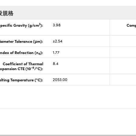
般規格
3
pecific Gravity (g/cm
):
3.98
Comp
iameter Tolerance (μm):
±2.54
Index of Refraction (n
):
1.77
d
Coefficient of Thermal
8.4
-6
xpansion CTE (10
/°C):
lting Temperature (°C):
2053.00