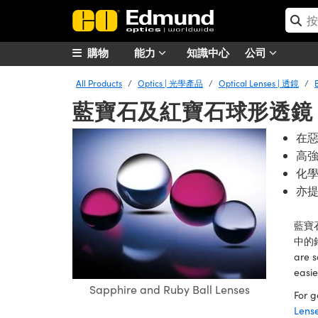
購物
能力
知識中心
公司
All Products
Optics | 光學產品
Optical Lenses | 透鏡
藍寶石及紅寶石球形透鏡
在
高
化
亦
藍寶
中的鉻含
are s
easie
Sapphire and Ruby Ball Lenses
For g
Lense