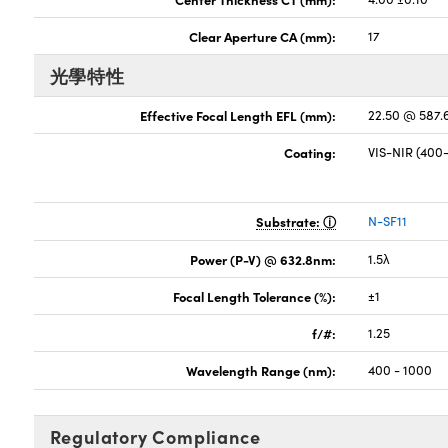
Clear Aperture CA (mm):
17
光學特性
Effective Focal Length EFL (mm):
22.50 @ 587
Coating:
VIS-NIR (40
Substrate:
N-SF11
Power (P-V) @ 632.8nm:
1.5λ
Focal Length Tolerance (%):
±1
f/#:
1.25
Wavelength Range (nm):
400 - 1000
Regulatory Compliance