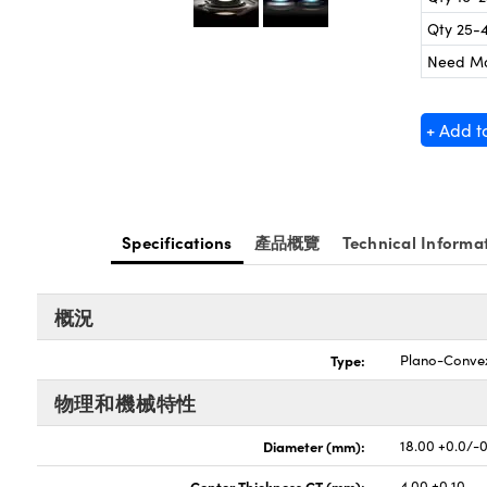
Qty 25-
Need M
+ Add t
Specifications
產品概覽
Technical Informa
概況
Type:
Plano-Conve
物理和機械特性
Diameter (mm):
18.00 +0.0/-
Center Thickness CT (mm):
4.00 ±0.10