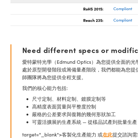
RoHS 2015:
Compliant
Reach 235:
Compliant
Need different specs or modifi
愛特蒙特光學（Edmund Optics）為您提供全
處於原型開發階段或籌備量產階段，我們都能為您提
師團隊將為您提供全程支援。
我們的核心能力包括:
尺寸定制、材料定制、鍍膜定制等
高精度表面質量與平整度控制
嚴格的公差要求與復雜的幾何形狀加工
可靈活擴展的生產系統 — 從樣品試產到批量生產
target="_blank">客製化生產能力 或
在此
提交諮詢需