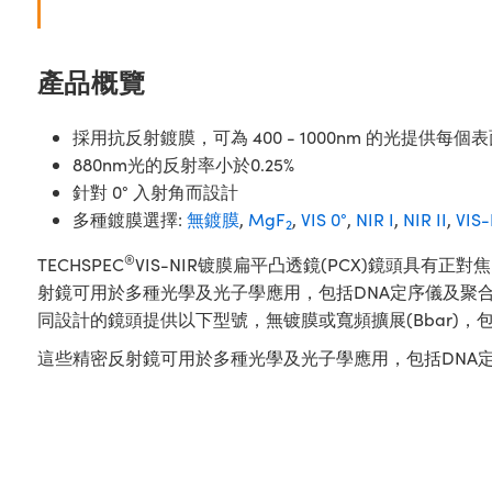
產品概覽
採用抗反射鍍膜，可為 400 - 1000nm 的光提供每個表面
880nm光的反射率小於0.25%
針對 0° 入射角而設計
多種鍍膜選擇:
無鍍膜
,
MgF
,
VIS 0°
,
NIR I
,
NIR II
,
VIS
2
®
TECHSPEC
VIS-NIR镀膜扁平凸透鏡(PCX)鏡頭
射鏡可用於多種光學及光子學應用，包括DNA定序儀及聚合酶
同設計的鏡頭提供以下型號，無镀膜或寬頻擴展(Bbar)，
這些精密反射鏡可用於多種光學及光子學應用，包括DNA