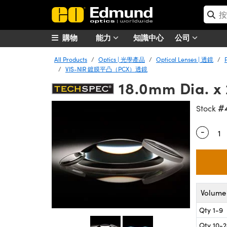
購物
能力
知識中心
公司
All Products
Optics | 光學產品
Optical Lenses | 透鏡
VIS-NIR 鍍膜平凸（PCX）透鏡
18.0mm Dia. x
#
Stock
-
Quantity
Volume 
Qty 1-9
Qty 10-