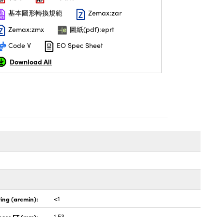
基本圖形轉換規範
Zemax:zar
Zemax:zmx
圖紙(pdf):eprt
Code V
EO Spec Sheet
Download All
ing (arcmin):
<1
ness ET (mm):
1.53