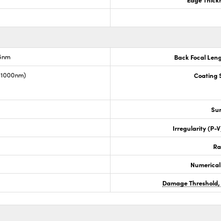
.6nm
Back Focal Len
0-1000nm)
Coating S
Sur
Irregularity (P-
Ra
Numerical
Damage Threshold,