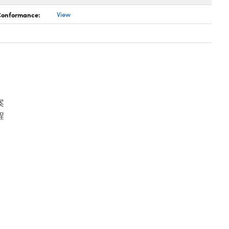
 Conformance:
View
案
程