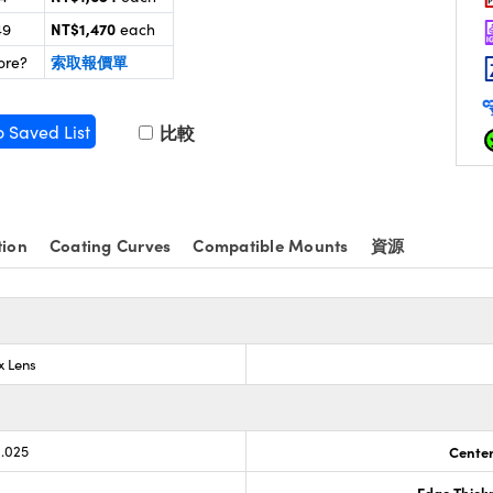
NT$1,470
49
each
索取報價單
ore?
o Saved List
比較
tion
Coating Curves
Compatible Mounts
資源
x Lens
0.025
Center
Edge Thick