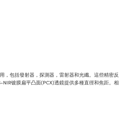
種應用，包括發射器，探測器，雷射器和光纖。這些精密反
IS-NIR镀膜扁平凸面(PCX)透鏡提供多種直徑和焦距。相