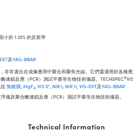
小於 1.25% 的反射率
-EXT
及
YAG-BBAR
具有正對焦，非常適合在成像應用中聚合和聚焦光線。它們還適用於各
®
連鎖反應（PCR）測試平臺等生物技術儀器。TECHSPEC
V
包括
無鍍膜
,
MgF
,
VIS 0°
,
NIR I
,
NIR II
,
VIS-EXT
及
YAG-BBAR
2
定序儀及聚合酶連鎖反應（PCR）測試平臺等生物技術儀器。
Technical Information