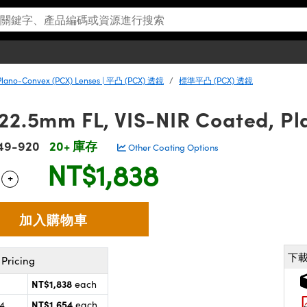
Plano-Convex (PCX) Lenses | 平凸 (PCX) 透鏡
標準平凸 (PCX) 透鏡
 22.5mm FL, VIS-NIR Coated, P
49-920
20+ 庫存
Other Coating Options
NT$1,838
+
 Selector
Use the plus and minus buttons to adjust the quantity.
下
Pricing
NT$1,838
each
NT$1,654
24
each