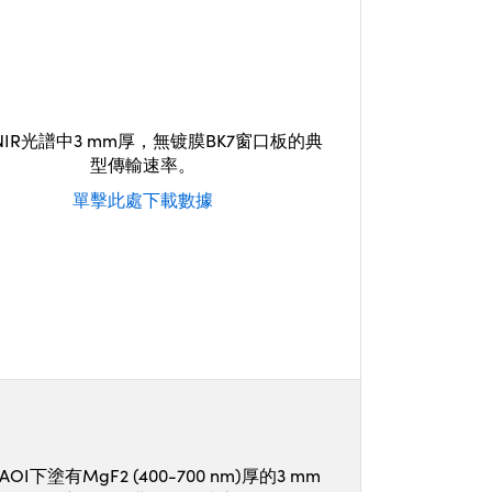
-NIR光譜中3 mm厚，無镀膜BK7窗口板的典
型傳輸速率。
單擊此處下載數據
AOI下塗有MgF2 (400-700 nm)厚的3 mm