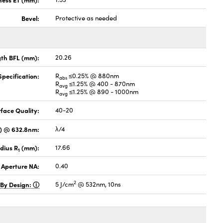
Bevel:
Protective as needed
gth BFL (mm):
20.26
pecification:
R
≤0.25% @ 880nm
abs
R
≤1.25% @ 400 - 870nm
avg
R
≤1.25% @ 890 - 1000nm
avg
face Quality:
40-20
V) @ 632.8nm:
λ/4
dius R
(mm):
17.66
1
 Aperture NA:
0.40
2
 By Design:
5 J/cm
@ 532nm, 10ns