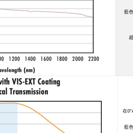
藍
在0°
藍