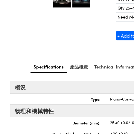
Qty 25-
Need M
+ Add t
Specifications
產品概覽
Technical Informa
概況
Type:
Plano-Conve
物理和機械特性
Diameter (mm):
25.40 +0.0/-
Center Thickness CT (mm):
7.00 ±0.10