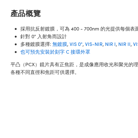
產品概覽
採用抗反射鍍膜，可為 400 - 700nm 的光提供每個表面
針對 0° 入射角而設計
多種鍍膜選擇:
無鍍膜
,
VIS 0°
,
VIS-NIR
,
NIR I
,
NIR II
,
V
也可預先安裝於刻字 C 接環外罩
平凸（PCX）鏡片具有正焦距，是成像應用收光和聚光的
各種不同直徑和焦距可供選擇。