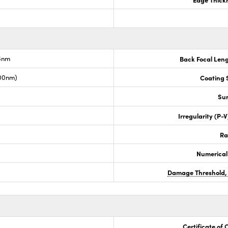
.6nm
Back Focal Len
00nm)
Coating S
Sur
Irregularity (P-
Ra
Numerical
Damage Threshold,
Certificate of