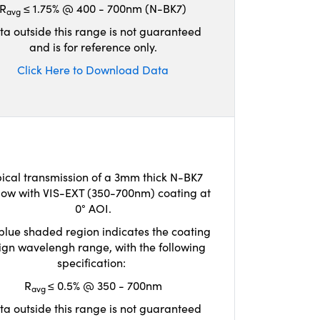
R
≤ 1.75% @ 400 - 700nm (N-BK7)
avg
ta outside this range is not guaranteed
and is for reference only.
Click Here to Download Data
ical transmission of a 3mm thick N-BK7
ow with VIS-EXT (350-700nm) coating at
0° AOI.
blue shaded region indicates the coating
ign wavelengh range, with the following
specification:
R
≤ 0.5% @ 350 - 700nm
avg
ta outside this range is not guaranteed