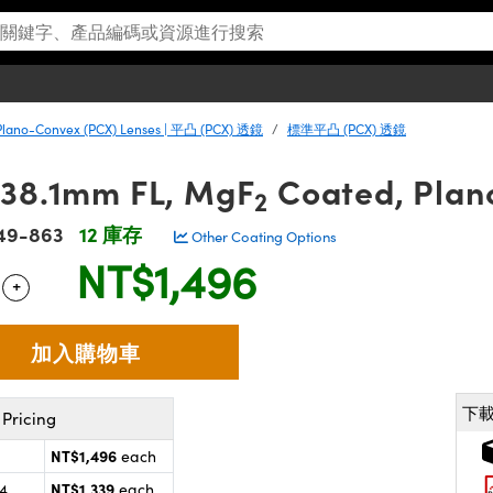
Plano-Convex (PCX) Lenses | 平凸 (PCX) 透鏡
標準平凸 (PCX) 透鏡
 38.1mm FL, MgF
Coated, Plan
2
49-863
12 庫存
Other Coating Options
NT$1,496
+
 Selector
Use the plus and minus buttons to adjust the quantity.
下
Pricing
NT$1,496
each
NT$1,339
24
each