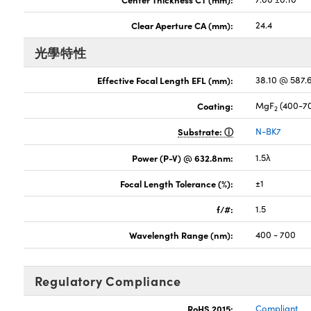
Clear Aperture CA (mm):
24.4
光學特性
Effective Focal Length EFL (mm):
38.10 @ 587
Coating:
MgF
(400-7
2
Substrate:
N-BK7
Power (P-V) @ 632.8nm:
1.5λ
Focal Length Tolerance (%):
±1
f/#:
1.5
Wavelength Range (nm):
400 - 700
Regulatory Compliance
RoHS 2015:
Compliant