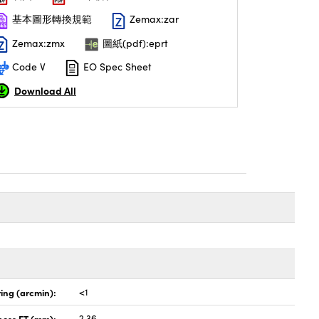
基本圖形轉換規範
Zemax:zar
Zemax:zmx
圖紙(pdf):eprt
Code V
EO Spec Sheet
Download All
ing (arcmin):
<1
ness ET (mm):
2.36