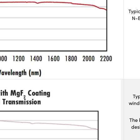
Typi
N-B
Typ
wind
The 
des