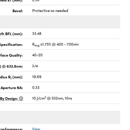
Bevel:
Protective as needed
gth BFL (mm):
33.48
pecification:
R
≤1.75% @ 400 - 700nm
avg
face Quality:
40-20
V) @ 632.8nm:
λ/4
dius R
(mm):
19.69
1
 Aperture NA:
0.33
2
 By Design:
10 J/cm
@ 532nm, 10ns
 Conformance:
View