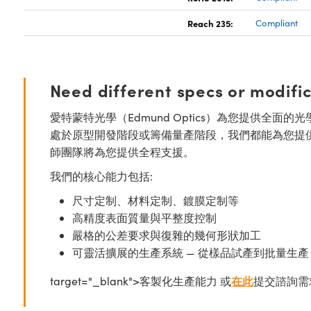
Reach 235:
Compliant
Need different specs or modifi
愛特蒙特光學（Edmund Optics）為您提供全
處於原型開發階段或籌備量產階段，我們都能為您提
師團隊將為您提供全程支援。
我們的核心能力包括:
尺寸定制、材料定制、鍍膜定制等
高精度表面質量與平整度控制
嚴格的公差要求與復雜的幾何形狀加工
可靈活擴展的生產系統 — 從樣品試產到批量生產
target="_blank">客製化生產能力 或
在此
提交諮詢需