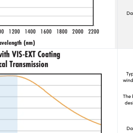
Da
Typ
wind
The 
des
Da