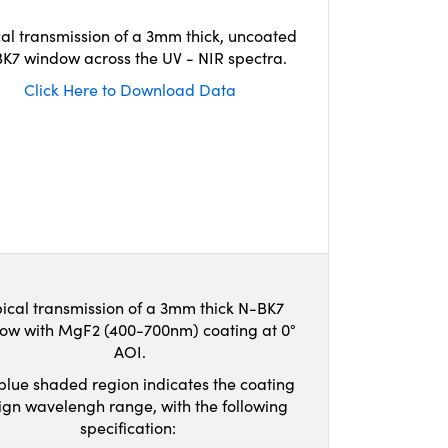
cal transmission of a 3mm thick, uncoated
K7 window across the UV - NIR spectra.
Click Here to Download Data
ical transmission of a 3mm thick N-BK7
ow with MgF2 (400-700nm) coating at 0°
AOI.
blue shaded region indicates the coating
ign wavelengh range, with the following
specification: