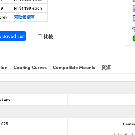
NT$1,199
49
each
索取報價單
ore?
o Saved List
比較
tion
Coating Curves
Compatible Mounts
資源
x Lens
0.025
Center
Edge Thick