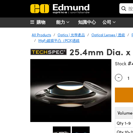
購物
能力
知識中心
公司
All Products
Optics | 光學產品
Optical Lenses | 透鏡
MgF
鍍膜平凸（PCX)透鏡
2
25.4mm Dia. x
#
Stock
-
Quantity
Volume 
Qty 1-9
Qty 10-