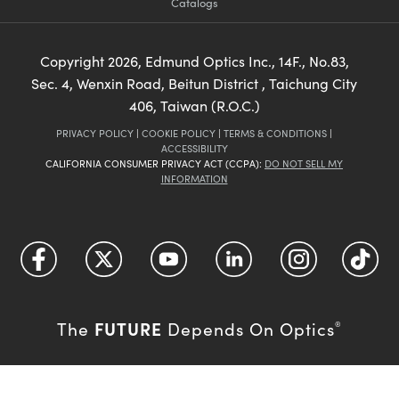
Catalogs
Copyright
2026
, Edmund Optics Inc., 14F., No.83,
Sec. 4, Wenxin Road, Beitun District , Taichung City
406, Taiwan (R.O.C.)
PRIVACY POLICY
|
COOKIE POLICY
|
TERMS & CONDITIONS
|
ACCESSIBILITY
CALIFORNIA CONSUMER PRIVACY ACT (CCPA):
DO NOT SELL MY
INFORMATION
FUTURE
The
Depends On Optics
®