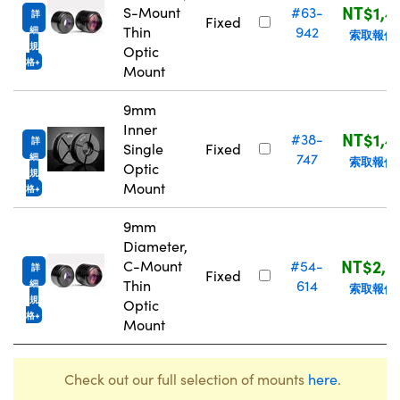
NT$1,4
S-Mount
#63-
詳
Fixed
Thin
942
細
索取報價
規
Optic
格
Mount
9mm
Inner
NT$1,4
#38-
詳
Single
Fixed
747
細
索取報價
Optic
規
Mount
格
9mm
Diameter,
NT$2,0
C-Mount
#54-
詳
Fixed
Thin
614
細
索取報價
規
Optic
格
Mount
Check out our full selection of mounts
here
.