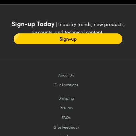
Sign-up Today
| Industry trends, new products,
discounts, and technical content
Sign-up
About Us
Our Locations
Shipping
Returns
FAQs
Give Feedback