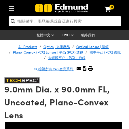
0
tics | 光學產品
er Optics | 雷射光學
tomechanics | 光機組件
croscopy | 顯微鏡
ers | 雷射
ging Lenses | 成像鏡頭
meras | 相機
ts and Illumination | 照明
t Targets | 測試板
ting and Detection | 測試與監測
 and Production | 實驗室和生產
按應用選購
p By Brand
w Products | 新品專區
earance | 清倉品
ertified Products | 重新認證產品
nses | 透鏡
rrors | 雷射反射鏡
tem | 鏡筒系統
tics® Objectives
rces | 雷射光源
al Length Lenses | 定焦鏡頭
as
ision Lighting | 機器視覺光源
n Test Targets | 解析度測試板
g
®
s
Laser Optics
聯絡我們
繁體中文
TWD
etrology | 光學度量
leaning | 清潔用品
ied Optics | 重新認證光學產品
irrors | 反射鏡
ses | 雷射透鏡
Cage System | 光學籠式系統
bjectives | Mitutoyo 物鏡
surement and Electronics | 雷射量
ic Lenses | 遠心鏡頭
thernet Cameras | Gigabit乙太網相
py Lighting |顯微鏡照明
n Test Targets | 畸變測試版
ing
n
Optics
e Optics | 清倉光學產品
All Products
Optics | 光學產品
Optical Lenses | 透鏡
品
ision Solutions | 機器視覺方案
t Handling Tools | 零件夾持用品
ied Optomechanics | 重新認證光機組
Plano-Convex (PCX) Lenses | 平凸 (PCX) 透鏡
標準平凸 (PCX) 透鏡
and Diffusers | 窗鏡或擴散片
ndow | 雷射光窗鏡
 Optical Mounts | 台式光學安裝座
bjectives | Olympus 物鏡
 (S-Mount Lenses) | M12 鏡頭 (S 接
opy Lighting | 寬譜光源
lysis & Stage Micrometers | 圖像分
ameras
echanics
e Optomechanics | 清倉光機組件
未鍍膜平凸（PCX）透鏡
ics | 雷射光學
as | FLIR 相機
試板
surement and Electronics | 雷射量
ools | 通用工具
檢視所有 243 產品系列
ilters | 光學濾光片
ters | 雷射濾光片
 System | 臺式系統
ctives | Nikon 物鏡
rces | 雷射光源
opy | 光譜儀
scopy
品
ed Lasers | 重新認證雷射
lifiers
iable Magnification Lenses
alsa Cameras | Teledyne Dalsa 相
ray Level Test Targets | 色卡測試板
dhesives | 光學膠
ion Optics | 偏振光學元件
 Optics | 超快光學
ables and Breadboards | 光學平臺和
ctives | ZEISS 物鏡
ht Sources | 其他光源
onal Imaging
ng Lenses
e Microscopy | 清倉顯微鏡
 | 探測器
ied Microscopy | 重新認證顯微鏡
9.0mm Dia. x 90.0mm FL,
ety | 雷射防護
e Objectives | 顯微鏡物鏡
ets | USAF 測試版
ackened Products | Acktar 黑色吸光
ters | 分光鏡
束器
 Upright Microscopes
ion Accessories | 光源配件
Imaging
ras
e Imaging Lenses | 清倉成像鏡頭
Lumenera Microscopy Cameras
s | 放大器
ed Imaging Lenses | 重新認證成像鏡
Uncoated, Plano-Convex
 Stages | 電動平臺
chanics | 雷射用光機模組
ses
ings
稜鏡
tical Assemblies | 雷射光學元件組装
rrected Objectives
nation
al Imaging
nation
e Cameras | 清倉相機
on Cameras | Allied Vision 相機
ers | 光度計
Material | 暗室器材
Lens
ages and Slides | 平臺和滑塊
essories | 雷射配件
 Lenses for Harsh Environments
| 刻劃板
ied Cameras | 重新認證相機
on Gratings | 繞射光柵
am Shaping | 雷射光束整形
njugate Objectives | 有限共軛物鏡
on Microscopy
g and Detection
 Illumination | 清倉照明
eras | Basler 相機
opy | 光譜儀
and Accessories | UV固化設備
 Apertures | 光圈類
Production | 實驗室和生產線
oduction and Advanced
ed Illumination | 重新認證照明