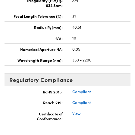
Irregularity (P-V) @
λ/4
632.8nm:
Focal Length Tolerance (%):
±1
Radius R
(mm):
46.51
1
f/#:
10
Numerical Aperture NA:
0.05
Wavelength Range (nm):
350 - 2200
Regulatory Compliance
RoHS 2015:
Compliant
Reach 219:
Compliant
Certificate of
View
Conformance: