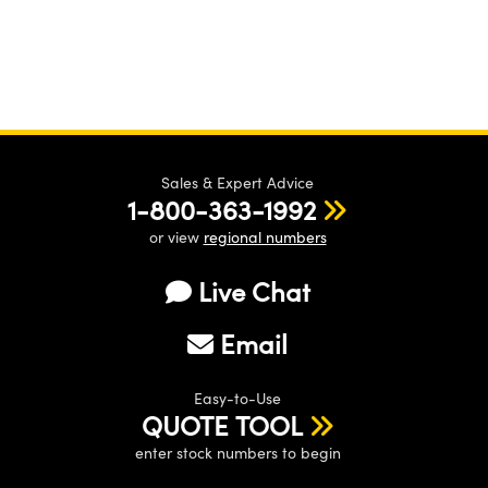
Sales & Expert Advice
1-800-363-1992
or view
regional numbers
Live Chat
Email
Easy-to-Use
QUOTE TOOL
enter stock numbers to begin