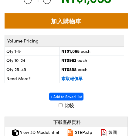
® Optical Components
d Interface Cameras | 高速接口相
 | 目鏡
on Labs™
nses and Couplers | 中繼鏡或耦合鏡
ameras | 模擬相機
d Direct Microscopes | 袖珍顯微鏡
ameras
Volume Pricing
微鏡
NT$1,068
Qty 1-9
each
Systems | 成像系統
ics
s | 放大鏡
NT$963
Qty 10-24
each
ras
NT$858
Qty 25-49
each
scopy
索取報價單
Need More?
n Gratings™
AX
+ Add to Saved List
比較
tical Components | SCHOTT 光學
下載產品資料
View 3D Model:html
STEP:stp
製圖