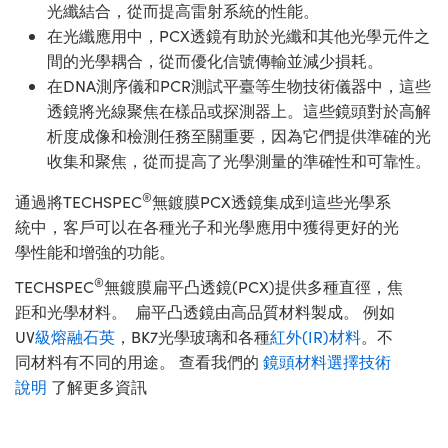
光纖結合，從而提高雷射系統的性能。
在光纖應用中，PCX透鏡有助於光纖和其他光學元件之
間的光學耦合，從而優化信號傳輸並減少損耗。
在DNA測序儀和PCR測試平臺等生物技術儀器中，這些
透鏡將光線聚焦在樣品或探測器上。這些鏡頭對於高解
析度成像和檢測任務至關重要，因為它們提供準確的光
收集和聚焦，從而提高了光學測量的準確性和可靠性。
®
通過將TECHSPEC
無鍍膜PCX透鏡集成到這些光學系
統中，客戶可以在各種光子和光學應用中獲得更好的光
學性能和增強的功能。
®
TECHSPEC
無鍍膜扁平凸透鏡(PCX)提供多種直徑，焦
距和光學材料。 扁平凸透鏡由高品質材料製成。 例如
UV
級熔融石英
，BK7光學玻璃和各種
紅外(IR)材料
。不
同材料有不同的用途。 查看我們的
鏡頭材料選擇技術
說明
了解更多資訊