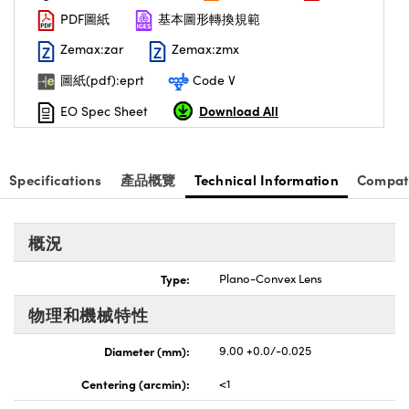
PDF圖紙
基本圖形轉換規範
nnovations (UFI)
Zemax:zar
Zemax:zmx
圖紙(pdf):eprt
Code V
Download All
EO Spec Sheet
Specifications
產品概覽
Technical Information
Compat
概況
Type:
Plano-Convex Lens
物理和機械特性
Diameter (mm):
9.00 +0.0/-0.025
Centering (arcmin):
<1