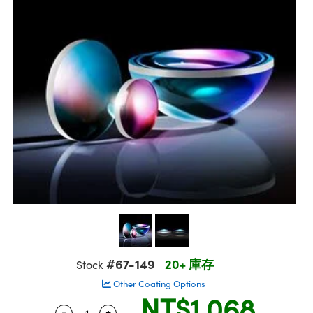
ssemblies | 光學組装
msplitters | 雷射分光鏡
e Objectives | 反射物鏡
echnologies
llumination
nd Production
Test Targets
aphy | 影視製作和高級攝影
ng Cameras | IDS 相機
ig and Roughness Standards | 表面
 儲存
s
糙度標準
 Test Targets
tical Components | SCHOTT 光學
croscopy | 雷射顯微鏡
 Objectives
R
Testing and Detection
ens Accessories | 成像鏡頭配件
on Labs Cameras™ | Lucid Vision
 | 實驗室套件
echanics
ent Tools | 量測工具
 Testing and Detection
and Isolators | 晶體和隔離器
y Cameras
rial Processing
 Lab and Production | 清倉實驗室
ety | 雷射防護
 Optics | 紅外線光學產品
品
Cameras | Pixelink 相機
ptical Components | 主動光學元件
ed Lab and Production | 重新認證實
arization | 雷射偏光片
py Lighting |顯微鏡照明
oherence Tomography
ner
| 磁性裝置
線用品
cs | 光纖
s
g and Detection
sms | 雷射稜鏡
py Systems| 體視顯微鏡系統
nd Production
ics | 雷射光學
s
Optics
y Filters | 顯微鏡濾光片
 Optics | 超快光學
ameras
Zoom Lenses | 變焦鏡頭模組
ng Development Systems
eam Sputtering) Coated Optics |
as
py Targets | 顯微鏡標靶
hoto-Optical Company
子束濺鍍）鍍膜光學元件
 Cameras
and Stage Micrometers | 刻劃板或鏡
e Optical Elements (DOE) | 繞射光學
#67-149
20+ 庫存
Stock
cessories and Optomechanics | 相
Other Coating Options
NT$1,068
py Mechanics | 顯微鏡用結構件
s
-
+
Quantity Selector
Use the plus and minus buttons to adjust 