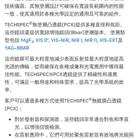
技術儀器。其無塗層設計可確保在寬波長範圍內的性能
一致，使其適用於各種光學設定的通用且可靠的組件。
®
TECHSPEC
無塗層凸透鏡(PCX)提供多種直徑和焦距。
這些鏡頭還提供寬頻增強鏡頭(Bbar)塗層版本。 塗層類
型包括
MgF
,
VIS 0°
,
VIS-NIR
,
NIR I
,
NIR II
,
VIS-EXT
及
2
YAG-BBAR
這些鍍膜可最大程度地減少表面反射並最大程度地提高
光譜的傳輸，從而確保在各種成像和光電應用中獲得最
佳性能。TECHSPEC®PCX透鏡提供了精確性和適應
性，可滿足一般用途和特殊需求，提高了光學系統的效
率。
®
客戶可以通過多種方式使用TECHSPEC
無鍍膜凸透鏡
(PCX)：
對於發射器和探測器，這些鏡頭非常適合對焦和準直
光，以增強信號檢測。
在雷射應用中，它們可用於聚焦雷射並有效地將光能與