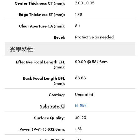
Center Thickness CT (mm):
2.00 ±0.05
Edge Thickness ET (mm):
1.78
Clear Aperture CA (mm):
8.1
Bevel:
Protective as needed
光學特性
Effective Focal Length EFL
90.00 @ 587.6nm
(mm):
Back Focal Length BFL
88.68
(mm):
Coating:
Uncoated
Substrate:
N-BK7
Surface Quality:
40-20
Power (P-V) @ 632.8nm:
1.5λ