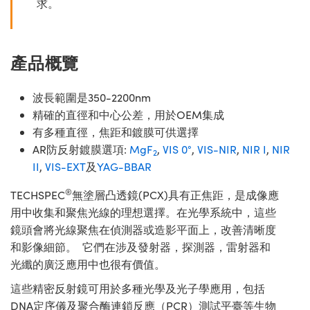
求。
產品概覽
波長範圍是350-2200nm
精確的直徑和中心公差，用於OEM集成
有多種直徑，焦距和鍍膜可供選擇
AR防反射鍍膜選項:
MgF
,
VIS 0°
,
VIS-NIR
,
NIR I
,
NIR
2
II
,
VIS-EXT
及
YAG-BBAR
®
TECHSPEC
無塗層凸透鏡(PCX)具有正焦距，是成像應
用中收集和聚焦光線的理想選擇。在光學系統中，這些
鏡頭會將光線聚焦在偵測器或造影平面上，改善清晰度
和影像細節。 它們在涉及發射器，探測器，雷射器和
光纖的廣泛應用中也很有價值。
這些精密反射鏡可用於多種光學及光子學應用，包括
DNA定序儀及聚合酶連鎖反應（PCR）測試平臺等生物