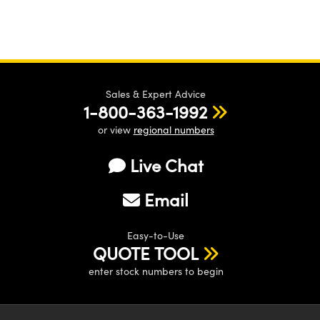
Sales & Expert Advice
1-800-363-1992
or view
regional numbers
Live Chat
Email
Easy-to-Use
QUOTE TOOL
enter stock numbers to begin