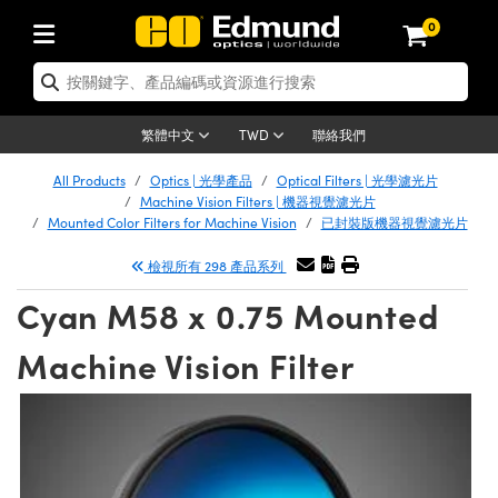
0
tics | 光學產品
ser Optics | 雷射光學
tomechanics | 光機組件
croscopy | 顯微鏡
sers | 雷射
aging Lenses | 成像鏡頭
meras | 相機
ts and Illumination | 照明
t Targets | 測試板
ting and Detection | 測試與監測
b and Production | 實驗室和生產
按應用選購
op By Brand
w Products | 新品專區
earance | 清倉品
ertified Products | 重新認證產
enses | 透鏡
rrors | 雷射反射鏡
tem | 鏡筒系統
tics® Objectives
urces | 雷射光源
al Length Lenses | 定焦鏡頭
ras
Vision Lighting | 機器視覺光源
n Test Targets | 解析度測試板
ng
C®
s
Laser Optics
聯絡我們
繁體中文
TWD
Metrology | 光學度量
leaning | 清潔用品
ied Optics | 重新認證光學產品
irrors | 反射鏡
nses | 雷射透鏡
Cage System | 光學籠式系統
Objectives | Mitutoyo 物鏡
surement and Electronics | 雷射
ic Lenses | 遠心鏡頭
thernet Cameras | Gigabit乙太網相
py Lighting |顯微鏡照明
n Test Targets | 畸變測試版
ing
on
 Optics
e Optics | 清倉光學產品
All Products
Optics | 光學產品
Optical Filters | 光學濾光片
子產品
Vision Solutions | 機器視覺方案
t Handling Tools | 零件夾持用品
ied Optomechanics | 重新認證光機
Machine Vision Filters | 機器視覺濾光片
and Diffusers | 窗鏡或擴散片
ndow | 雷射光窗鏡
 Optical Mounts | 台式光學安裝座
bjectives | Olympus 物鏡
s (S-Mount Lenses) | M12 鏡頭 (S
opy Lighting | 寬譜光源
lysis & Stage Micrometers | 圖像
ameras
®
mechanics
e Optomechanics | 清倉光機組件
Mounted Color Filters for Machine Vision
已封裝版機器視覺濾光片
tics | 雷射光學
ras | FLIR 相機
臺測試板
surement and Electronics | 雷射
Tools | 通用工具
檢視所有 298 產品系列
ilters | 光學濾光片
ters | 雷射濾光片
 System | 臺式系統
ctives | Nikon 物鏡
urces | 雷射光源
copy | 光譜儀
scopy
子產品
ied Lasers | 重新認證雷射
plifiers
iable Magnification Lenses
alsa Cameras | Teledyne Dalsa
ray Level Test Targets | 色卡測試板
dhesives | 光學膠
Cyan M58 x 0.75 Mounted
tion Optics | 偏振光學元件
 Optics | 超快光學
ables and Breadboards | 光學平臺
ctives | ZEISS 物鏡
ht Sources | 其他光源
onal Imaging
ng Lenses
e Microscopy | 清倉顯微鏡
 | 探測器
ied Microscopy | 重新認證顯微鏡
ety | 雷射防護
pe Objectives | 顯微鏡物鏡
ets | USAF 測試版
ackened Products | Acktar 黑色吸
Machine Vision Filter
ters | 分光鏡
擴束器
 Upright Microscopes
ion Accessories | 光源配件
 Imaging
ras
e Imaging Lenses | 清倉成像鏡頭
Lumenera Microscopy Cameras
s | 放大器
ied Imaging Lenses | 重新認證成像鏡
d Stages | 電動平臺
echanics | 雷射用光機模組
ses
ings
稜鏡
tical Assemblies | 雷射光學元件組
orrected Objectives
nation
cal Imaging
nation
e Cameras | 清倉相機
ion Cameras | Allied Vision 相機
ers | 光度計
Material | 暗室器材
tages and Slides | 平臺和滑塊
essories | 雷射配件
d Lenses for Harsh Environments
| 刻劃板
ied Cameras | 重新認證相機
on Gratings | 繞射光柵
njugate Objectives | 有限共軛物鏡
on Microscopy
g and Detection
 Illumination | 清倉照明
meras | Basler 相機
copy | 光譜儀
and Accessories | UV固化設備
am Shaping | 雷射光束整形
d Apertures | 光圈類
Production | 實驗室和生產線
oduction and Advanced
ed Illumination | 重新認證照明