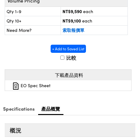
Volume Pricing
® Optical Components
ed Interface Cameras | 高速接口相
 | 目鏡
NT$9,590
Qty 1-9
each
ion Labs™
NT$9,100
Qty 10+
each
nses and Couplers | 中繼鏡或耦合鏡
ameras | 模擬相機
索取報價單
Need More?
d Direct Microscopes | 袖珍顯微鏡
Cameras
顯微鏡
+ Add to Saved List
Systems | 成像系統
ics
比較
s | 放大鏡
ras
scopy
下載產品資料
n Gratings™
EO Spec Sheet
AX
Specifications
產品概覽
tical Components | SCHOTT 光
概況