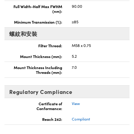
Full Width-Half Max FWHM
90.00
(nm):
Minimum Transmission (%):
≥85
螺紋和安裝
Filter Thread:
M58 x 0.75
Mount Thickness (mm):
5.2
Mount Thickness Including
7.0
Threads (mm):
Regulatory Compliance
Certificate of
View
Conformance:
Reach 242:
Compliant