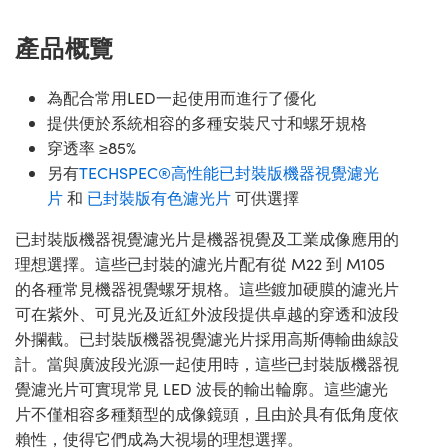
產品概覽
為配合常用LED一起使用而進行了優化
提供便於系統相容的多種安裝尺寸和螺牙規格
穿透率 ≥85%
另有
TECHSPEC®高性能已封裝版機器視覺濾光
片
和
已封裝版有色濾光片
可供選擇
已封裝版機器視覺濾光片是機器視覺及工業成像應用的
理想選擇。這些已封裝的濾光片配有從 M22 到 M105
的各種常見機器視覺螺牙規格。這些鍍加硬膜的濾光片
可在紫外、可見光及近紅外波段提供卓越的穿透和波段
外攔截。已封裝版機器視覺濾光片採用高斯傳輸曲線設
計。當與廣波段光源一起使用時，這些已封裝版機器視
覺濾光片可實現常見 LED 波長的輸出輪廓。這些濾光
片不僅相容多種類型的成像鏡頭，且由於具有低角度依
賴性，使得它們成為大視場的理想選擇。