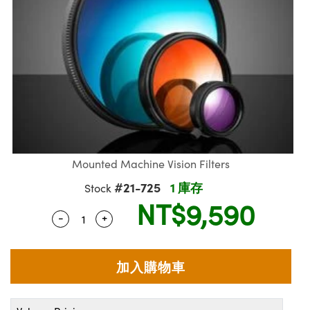
ssemblies | 光學組装
e Objectives | 反射物鏡
echnologies
llumination
nd Production
Test Targets
aphy | 影視製作和高級攝影
ng Cameras | IDS 相機
ig and Roughness Standards | 表
 儲存
msplitters | 雷射分光鏡
s
和粗糙度標準
 Test Targets
tical Components | SCHOTT 光
 Objectives
MR
Testing and Detection
Lens Accessories | 成像鏡頭配件
on Labs Cameras™ | Lucid Vision
 | 實驗室套件
croscopy | 雷射顯微鏡
mechanics
ent Tools | 量測工具
d Testing and Detection
y Cameras
rial Processing
e Lab and Production | 清倉實驗室
ety | 雷射防護
 Optics | 紅外線光學產品
and Isolators | 晶體和隔離器
用品
Cameras | Pixelink 相機
ptical Components | 主動光學元件
ed Lab and Production | 重新認證實
py Lighting |顯微鏡照明
oherence Tomography
ner
 | 磁性裝置
產線用品
cs | 光纖
arization | 雷射偏光片
as
g and Detection
opy Systems| 體視顯微鏡系統
nd Production
tics | 雷射光學
isms | 雷射稜鏡
as
py Filters | 顯微鏡濾光片
Mounted Machine Vision Filters
 Optics | 超快光學
 Optics
ameras
#21-725
1 庫存
Stock
Zoom Lenses | 變焦鏡頭模組
ng Development Systems
NT$9,590
eam Sputtering) Coated Optics |
as
-
+
Quantity Selector
Use the plus and minus buttons to adjust 
py Targets | 顯微鏡標靶
hoto-Optical Company
子束濺鍍）鍍膜光學元件
 Cameras
and Stage Micrometers | 刻劃板或
e Optical Elements (DOE) | 繞射光
尺
cessories and Optomechanics |
py Mechanics | 顯微鏡用結構件
s