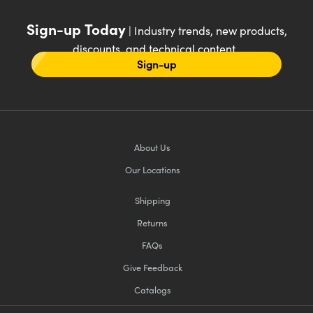
Sign-up Today
| Industry trends, new products,
discounts, and technical content
Sign-up
About Us
Our Locations
Shipping
Returns
FAQs
Give Feedback
Catalogs