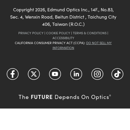
Copyright
2026
, Edmund Optics Inc., 14F., No.83,
Sec. 4, Wenxin Road, Beitun District , Taichung City
406, Taiwan (R.O.C.)
PRIVACY POLICY
|
COOKIE POLICY
|
TERMS & CONDITIONS
|
ACCESSIBILITY
CALIFORNIA CONSUMER PRIVACY ACT (CCPA):
DO NOT SELL MY
INFORMATION
FUTURE
The
Depends On Optics
®