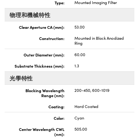
Type:
Mounted Imaging Filter
Innovations (UFI)
物理和機械特性
Clear Aperture CA (mm):
53.00
Construction:
Mounted in Black Anodized
Ring
Outer Diameter (mm):
60.00
Substrate Thickness (mm):
1.3
光學特性
Blocking Wavelength
200-450, 600-1019
Range (nm):
Coating:
Hard Coated
Color:
Cyan
Center Wavelength CWL
505.00
(nm):