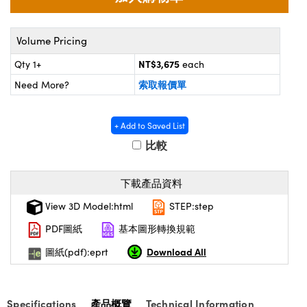
® Optical Components
ed Interface Cameras | 高速接口相
 | 目鏡
ion Labs™
Volume Pricing
nses and Couplers | 中繼鏡或耦合鏡
ameras | 模擬相機
NT$3,675
Qty 1+
each
d Direct Microscopes | 袖珍顯微鏡
索取報價單
Need More?
Cameras
顯微鏡
Systems | 成像系統
ics
+ Add to Saved List
s | 放大鏡
比較
ras
scopy
下載產品資料
n Gratings™
View 3D Model:html
STEP:step
AX
PDF圖紙
基本圖形轉換規範
tical Components | SCHOTT 光
Download All
圖紙(pdf):eprt
Specifications
產品概覽
Technical Information