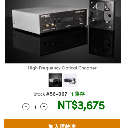
ssemblies | 光學組装
e Objectives | 反射物鏡
echnologies
llumination
nd Production
Test Targets
aphy | 影視製作和高級攝影
ng Cameras | IDS 相機
ig and Roughness Standards | 表
 儲存
msplitters | 雷射分光鏡
s
和粗糙度標準
 Test Targets
tical Components | SCHOTT 光
 Objectives
MR
Testing and Detection
Lens Accessories | 成像鏡頭配件
on Labs Cameras™ | Lucid Vision
 | 實驗室套件
croscopy | 雷射顯微鏡
mechanics
ent Tools | 量測工具
d Testing and Detection
y Cameras
rial Processing
e Lab and Production | 清倉實驗室
ety | 雷射防護
 Optics | 紅外線光學產品
and Isolators | 晶體和隔離器
用品
Cameras | Pixelink 相機
ptical Components | 主動光學元件
ed Lab and Production | 重新認證實
py Lighting |顯微鏡照明
oherence Tomography
ner
 | 磁性裝置
產線用品
cs | 光纖
arization | 雷射偏光片
as
g and Detection
opy Systems| 體視顯微鏡系統
nd Production
tics | 雷射光學
isms | 雷射稜鏡
as
py Filters | 顯微鏡濾光片
High Frequency Optical Chopper
 Optics | 超快光學
 Optics
ameras
Zoom Lenses | 變焦鏡頭模組
ng Development Systems
eam Sputtering) Coated Optics |
as
py Targets | 顯微鏡標靶
hoto-Optical Company
#56-067
1 庫存
子束濺鍍）鍍膜光學元件
Stock
NT$3,675
 Cameras
and Stage Micrometers | 刻劃板或
-
+
e Optical Elements (DOE) | 繞射光
Quantity Selector
Use the plus and minus buttons to adjust 
尺
cessories and Optomechanics |
py Mechanics | 顯微鏡用結構件
s