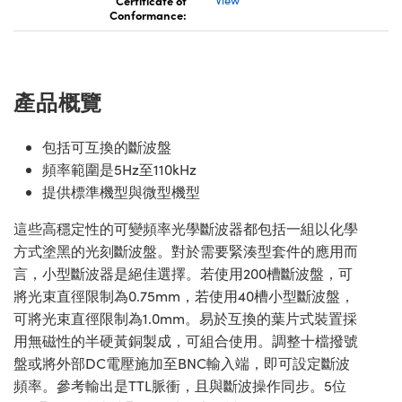
Certificate of
View
Conformance:
產品概覽
包括可互換的斷波盤
頻率範圍是5Hz至110kHz
提供標準機型與微型機型
這些高穩定性的可變頻率光學斷波器都包括一組以化學
方式塗黑的光刻斷波盤。對於需要緊湊型套件的應用而
言，小型斷波器是絕佳選擇。若使用200槽斷波盤，可
將光束直徑限制為0.75mm，若使用40槽小型斷波盤，
可將光束直徑限制為1.0mm。易於互換的葉片式裝置採
用無磁性的半硬黃銅製成，可組合使用。調整十檔撥號
盤或將外部DC電壓施加至BNC輸入端，即可設定斷波
頻率。參考輸出是TTL脈衝，且與斷波操作同步。5位