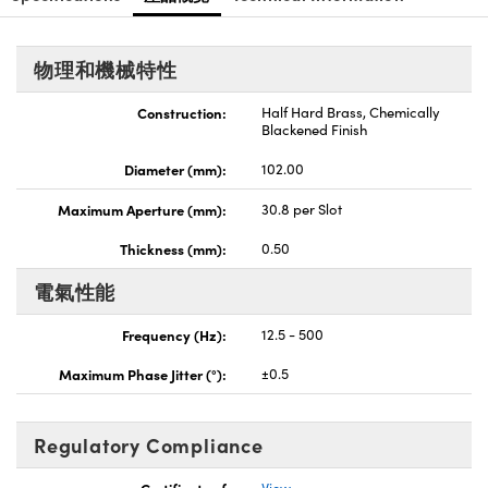
Innovations (UFI)
物理和機械特性
Construction:
Half Hard Brass, Chemically
Blackened Finish
Diameter (mm):
102.00
Maximum Aperture (mm):
30.8 per Slot
Thickness (mm):
0.50
電氣性能
Frequency (Hz):
12.5 - 500
Maximum Phase Jitter (°):
±0.5
Regulatory Compliance