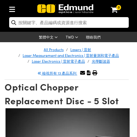
0
tics | 光學產品
ser Optics | 雷射光學
tomechanics | 光機組件
croscopy | 顯微鏡
sers | 雷射
aging Lenses | 成像鏡頭
meras | 相機
ts and Illumination | 照明
t Targets | 測試板
ting and Detection | 測試與監測
b and Production | 實驗室和生產
按應用選購
op By Brand
w Products | 新品專區
earance | 清倉品
ertified Products | 重新認證產
enses | 透鏡
rrors | 雷射反射鏡
tem | 鏡筒系統
tics® Objectives
urces | 雷射光源
al Length Lenses | 定焦鏡頭
ras
Vision Lighting | 機器視覺光源
n Test Targets | 解析度測試板
ng
C®
s
Laser Optics
聯絡我們
繁體中文
TWD
Metrology | 光學度量
leaning | 清潔用品
ied Optics | 重新認證光學產品
irrors | 反射鏡
nses | 雷射透鏡
Cage System | 光學籠式系統
Objectives | Mitutoyo 物鏡
surement and Electronics | 雷射
ic Lenses | 遠心鏡頭
thernet Cameras | Gigabit乙太網相
py Lighting |顯微鏡照明
n Test Targets | 畸變測試版
ing
on
 Optics
e Optics | 清倉光學產品
All Products
Lasers | 雷射
子產品
Vision Solutions | 機器視覺方案
t Handling Tools | 零件夾持用品
ied Optomechanics | 重新認證光機
Laser Measurement and Electronics | 雷射量測和電子產品
and Diffusers | 窗鏡或擴散片
ndow | 雷射光窗鏡
 Optical Mounts | 台式光學安裝座
bjectives | Olympus 物鏡
s (S-Mount Lenses) | M12 鏡頭 (S
opy Lighting | 寬譜光源
lysis & Stage Micrometers | 圖像
ameras
®
mechanics
e Optomechanics | 清倉光機組件
Laser Electronics | 雷射電子產品
光學斷波器
tics | 雷射光學
ras | FLIR 相機
臺測試板
surement and Electronics | 雷射
Tools | 通用工具
檢視所有 13 產品系列
ilters | 光學濾光片
ters | 雷射濾光片
 System | 臺式系統
ctives | Nikon 物鏡
urces | 雷射光源
copy | 光譜儀
scopy
子產品
ied Lasers | 重新認證雷射
plifiers
iable Magnification Lenses
alsa Cameras | Teledyne Dalsa
ray Level Test Targets | 色卡測試板
dhesives | 光學膠
Optical Chopper
tion Optics | 偏振光學元件
 Optics | 超快光學
ables and Breadboards | 光學平臺
ctives | ZEISS 物鏡
ht Sources | 其他光源
onal Imaging
ng Lenses
e Microscopy | 清倉顯微鏡
 | 探測器
ied Microscopy | 重新認證顯微鏡
ety | 雷射防護
pe Objectives | 顯微鏡物鏡
ets | USAF 測試版
ackened Products | Acktar 黑色吸
Replacement Disc - 5 Slot
ters | 分光鏡
擴束器
 Upright Microscopes
ion Accessories | 光源配件
 Imaging
ras
e Imaging Lenses | 清倉成像鏡頭
Lumenera Microscopy Cameras
s | 放大器
ied Imaging Lenses | 重新認證成像鏡
d Stages | 電動平臺
echanics | 雷射用光機模組
ses
ings
稜鏡
tical Assemblies | 雷射光學元件組
orrected Objectives
nation
cal Imaging
nation
e Cameras | 清倉相機
ion Cameras | Allied Vision 相機
ers | 光度計
Material | 暗室器材
tages and Slides | 平臺和滑塊
essories | 雷射配件
d Lenses for Harsh Environments
| 刻劃板
ied Cameras | 重新認證相機
on Gratings | 繞射光柵
njugate Objectives | 有限共軛物鏡
on Microscopy
g and Detection
 Illumination | 清倉照明
meras | Basler 相機
copy | 光譜儀
and Accessories | UV固化設備
am Shaping | 雷射光束整形
d Apertures | 光圈類
Production | 實驗室和生產線
oduction and Advanced
ed Illumination | 重新認證照明