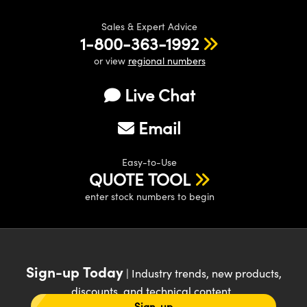
Sales & Expert Advice
1-800-363-1992
or view
regional numbers
Live Chat
Email
Easy-to-Use
QUOTE TOOL
enter stock numbers to begin
Sign-up Today
| Industry trends, new products,
discounts, and technical content
Sign-up