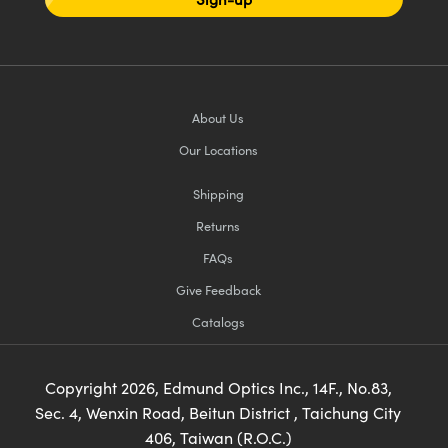
About Us
Our Locations
Shipping
Returns
FAQs
Give Feedback
Catalogs
Copyright
2026
, Edmund Optics Inc., 14F., No.83,
Sec. 4, Wenxin Road, Beitun District , Taichung City
406, Taiwan (R.O.C.)