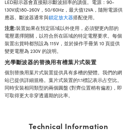
LED顯示器會直接顯示斷波頻率的讀值。電源：90-
130V或180-260V，50/60Hz，最大值12VA，隨附電源供
應器。斷波器通常與
鎖定放大器
搭配使用。
注意:
裝置如果在預定區域以外使用，必須變更內部的
電壓選擇開關，以符合所在區域的特定電壓要求。每個
裝置出貨時都預設為 115V，並於操作手冊第 10 頁提供
變更電壓為 230V 的說明。
光學斷波器的替換用有槽葉片式裝置
個別替換用葉片式裝置提供具有多槽的變體。我們的網
站已提供詳細規格。葉片式裝置的1:1標記表示占空比。
同時安裝相同類型的兩個圓盤 (對齊位置稍有偏差)，即
可取得更大非穿透週期的比率。
Technical Information